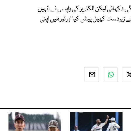
ی دکھائی لیکن الکاریز کی واپسی نے انہیں
تے زبردست کھیل پیش کیا اور ٹور میں اپنی