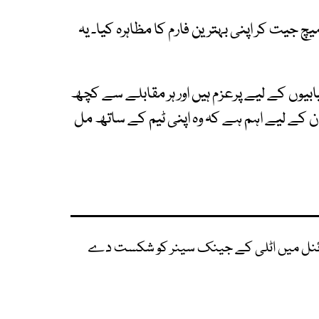
ھلاڑی نے صرف 50 منٹ میں میچ جیت کر اپنی بہترین فارم کا مظاہرہ کیا۔ یہ
ابیوں کے لیے پرعزم ہیں اور ہر مقابلے سے کچھ
 کے لیے اہم ہے کہ وہ اپنی ٹیم کے ساتھ مل
 فائنل میں اٹلی کے جینک سینر کو شکست دے