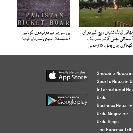
تھائی لینڈ: فٹبال میچ کے دوران
پی سی بی نے دو ٹیموں کو نئے
آسمانی بجلی گرنے سے ایک
ڈومیسٹک سیزن سے باہر کردیا
کھلاڑی جاں بحق، 12 زخمی
Showbiz News in
Sports News in U
International Ne
Urdu
Business News in
Urdu Magazine
Urdu Blogs
The Express Tri