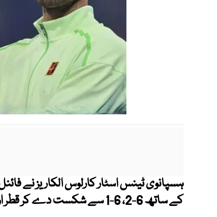
ہسپانوی ٹینس اسٹار کارلوس الکاریز نے فائنل 
کے ساتھ 6-2، 6-1 سے شکست دے کر قطر اوپن ٹائٹل جیت لیا۔