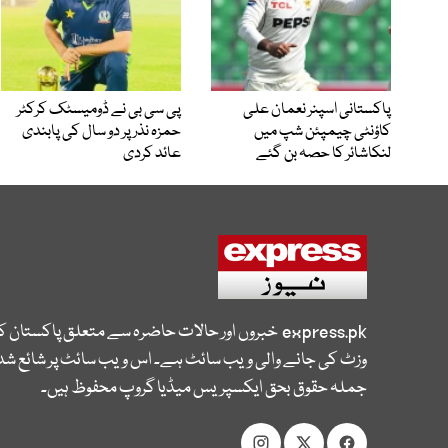
پاکستانی اسپنر نعمان علی
پی سی بی نے ڈومیسٹک کرکٹر
کاؤنٹی چیمپئن شپ میں
حمزہ نذر پر دو سال کی پابندی
لنکاشائر کا حصہ بن گئے
عائد کردی
express.pk
خبروں اور حالات حاضرہ سے متعلق پاکستان 
وزٹ کی جانے والی ویب سائٹ ہے۔ اس ویب سائٹ پر شائع شدہ
جملہ حقوق بحق ایکسپریس میڈیا گروپ محفوظ ہیں۔