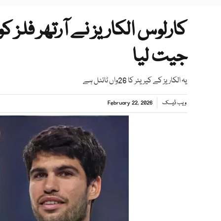
کارلوس الکاریز نے آرتھر فلز
جیت لیا
یہ الکاریز کے کیریئر کا 26واں ٹائٹل ہے
ویب ڈیسک
February 22, 2026