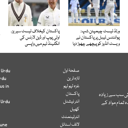
ورلڈ ٹیسٹ چیمپئن شپ:
پاکستان کیخلاف ٹیسٹ سیریز،
پوائنٹس ٹیبل پر پاکستان نے
اولی پوپ اور ڈین لارنس کی
ویسٹ انڈیز کو پیچھے چھوڑ دیا
انگلینڈ ٹیم میں واپسی
صفحۂ اول
 Urdu
تازہ ترین
rdu
غزہ لہو لہو
ws in
پاکستان
کی سب سے زیادہ
انٹر نیشنل
 Urdu
 تمام مواد کے
کھیل
انٹرٹینمنٹ
لائف اسٹائل
bune