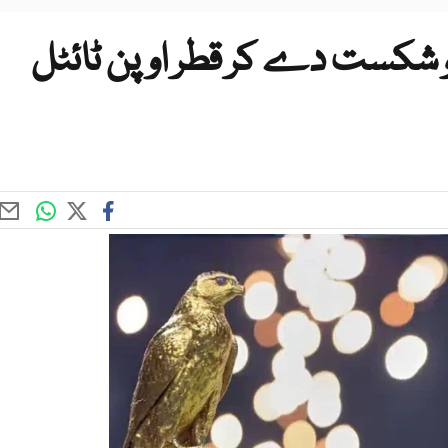
 کو شکست دے کر قطر اوپن ٹائٹل