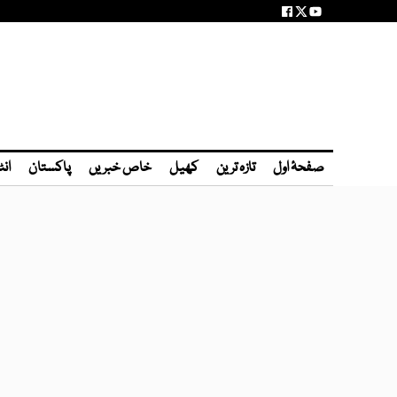
صفحۂ اول
تازہ ترین
کھیل
خاص خبریں
پاکستان
انٹ