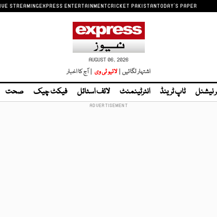
IVE STREAMING
EXPRESS ENTERTAINMENT
CRICKET PAKISTAN
TODAY'S PAPER
AUGUST 06, 2026
اشتہار لگائیں |
لائیو ٹی وی
| آج کا اخبار
ر نیشنل
ٹاپ ٹرینڈ
انٹرٹینمنٹ
لائف اسٹائل
فیکٹ چیک
صحت