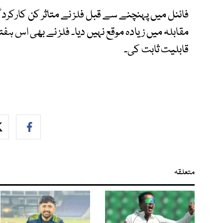
فائنل میں پہنچنے سے قبل فلز نے متاثر کن کارکردگ
مقابلہ میں زیادہ موقع نہیں دیا۔ فلز نے بھی اس ہف
قابلیت ثابت کی۔
متعلقہ