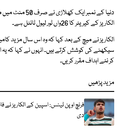
دنیا کے نمبر ایک ک
الکاریز کے کیریئر کا 26واں ٹور لیول ٹائٹل ہے۔
الکاریز نے میچ کے بعد کہا کہ وہ اس سال مزید کامی
سیکھنے کی کوشش کرتے ہیں۔ انہوں نے کہا کہ یہ ان
کر نئے اہداف مقرر کریں۔
مزید پڑھیں
فرنچ اوپن ٹینس: اسپین کے الکاریز نے
دی