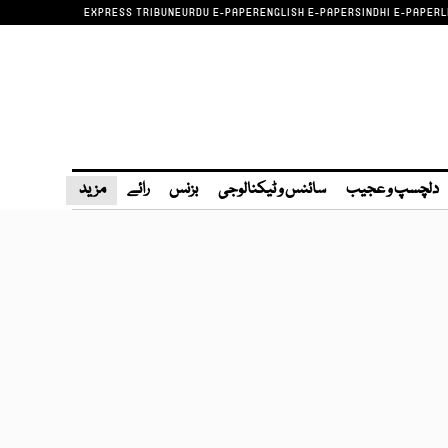
EXPRESS TRIBUNE
URDU E-PAPER
ENGLISH E-PAPER
SINDHI E-PAPER
L
دلچسپ و عجیب
سائنس و ٹیکنالوجی
بزنس
رائے
مزید