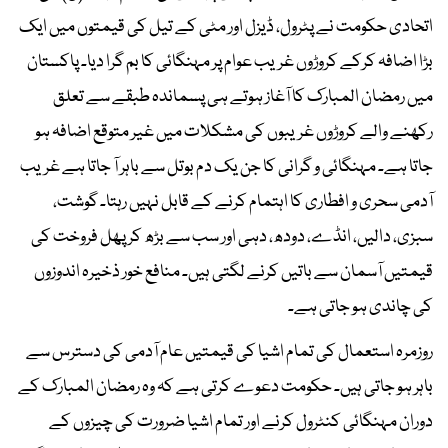
اتحادی حکومت نے پٹرول، ڈیزل اور مٹی کے تیل کی قیمتوں میں ایک
بڑا اضافہ کرکے کروڑوں غریب عوام پر مہنگائی کا بم گرا دیا۔ پاکستان
میں رمضان المبارک کا آغاز ہوتے ہی پسماندہ طبقے سے تعلق
رکھنے والے کروڑوں غریبوں کی مشکلات میں غیر متوقع اضافہ ہو
جاتا ہے۔ مہنگائی و گرانی کا جن یک دم بوتل سے باہر آ جاتا ہے غریب
آدمی سحری و افطاری کا اہتمام کرنے کے قابل نہیں رہتا۔ گوشت،
سبزی، دالیں، انڈے، دودھ، دہی اور سب سے بڑھ کر پھل فروخت کی
قیمتیں آسمان سے باتیں کرنے لگتی ہیں۔ منافع خور ذخیرہ اندوزوں
کی چاندی ہو جاتی ہے۔
روزمرہ استعمال کی تمام اشیا کی قیمتیں عام آدمی کی دسترس سے
باہر ہو جاتی ہیں۔ حکومت دعوے کرتی ہے کہ وہ رمضان المبارک کے
دوران مہنگائی کنٹرول کرنے اور تمام اشیا ضرورت کی چیزوں کے