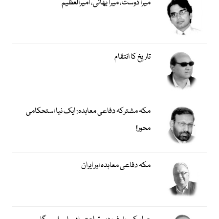
میرا دوست، میرا بھائی، امیرالعظیم
تاریخ کا انتقام
مکہ مشترکہ دفاعی معاہدہ: ایک نیا استحکامی
محور!
مکہ دفاعی معاہدہ اور ایران