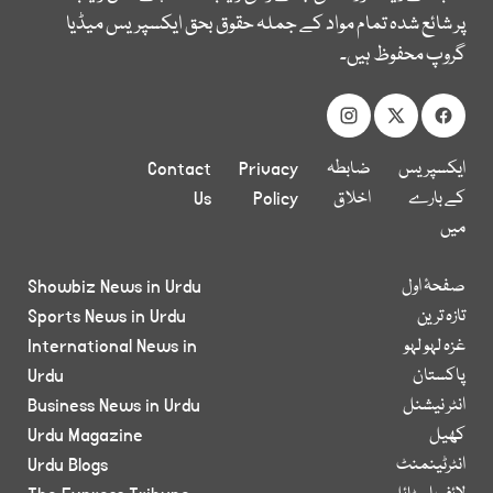
پر شائع شدہ تمام مواد کے جملہ حقوق بحق ایکسپریس میڈیا
گروپ محفوظ ہیں۔
ایکسپریس
ضابطہ
Privacy
Contact
کے بارے
اخلاق
Policy
Us
میں
صفحۂ اول
Showbiz News in Urdu
تازہ ترین
Sports News in Urdu
غزہ لہو لہو
International News in
پاکستان
Urdu
انٹر نیشنل
Business News in Urdu
کھیل
Urdu Magazine
انٹرٹینمنٹ
Urdu Blogs