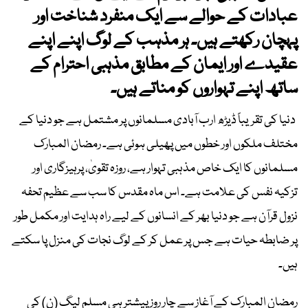
عبادات کے حوالے سے ایک منفرد شناخت اور
پہچان رکھتے ہیں۔ ہر مذہب کے لوگ اپنے اپنے
عقیدے اور ایمان کے مطابق مذہبی احترام کے
ساتھ اپنے تہواروں کو مناتے ہیں۔
دنیا کی تقریباً ڈیڑھ ارب آبادی مسلمانوں پر مشتمل ہے جو دنیا کے
مختلف ملکوں اور خطوں میں پھیلی ہوئی ہے۔ رمضان المبارک
مسلمانوں کا ایک خاص مذہبی تہوار ہے، روزہ تقویٰ، پرہیزگاری اور
تزکیہ نفس کی علامت ہے۔ اس ماہ مقدس کا سب سے عظیم تحفہ
نزول قرآن ہے جو دنیا بھر کے انسانوں کے لیے راہ ہدایت اور مکمل طور
پر ضابطہ حیات ہے جس پر عمل کر کے لوگ نجات کی منزل پا سکتے
ہیں۔
رمضان المبارک کے آغاز سے چار روز پیشتر ہی مسلم لیگ (ن) کی