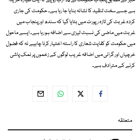
خبر کے مطابق پنجاب حکومت نے 10 ارب روپے کا ایک طیارہ خریدا
ہے جسے سخت تنقید کا نشانہ بنایا جا رہا ہے۔ حکومت کی جاری
کردہ غربت کی تازہ رپورٹ میں بتایا گیا کہ سندھ اور پنجاب میں
غربت میں ماضی کی نسبت تیزی سے اضافہ ہو رہا ہے۔ ایسے ماحول
میں حکومت کو کفایت شعاری کا راستہ اختیار کرنا چاہیے نہ کہ فضول
خرچیاں اور گرانی میں اضافہ غریب لوگوں کے زخموں پر نمک پاشی
کرنے کے مترادف ہے۔
متعلقہ