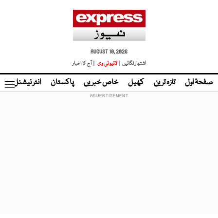
AUGUST 10, 2026
اشتہار لگائیں |
لائیو ٹی وی
| آج کا اخبار
صفحۂ اول
تازہ ترین
کھیل
خاص خبریں
پاکستان
انٹر نیشنل
ٹا