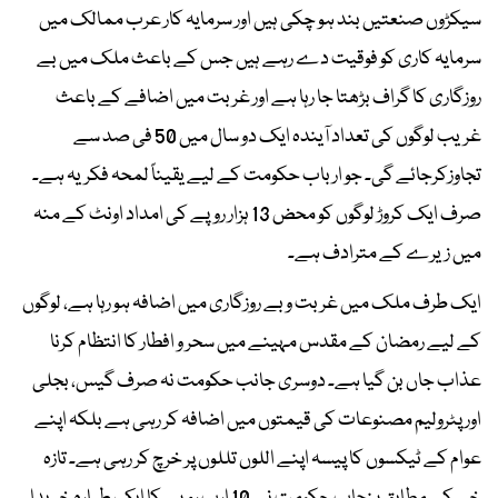
سیکڑوں صنعتیں بند ہو چکی ہیں اور سرمایہ کار عرب ممالک میں
سرمایہ کاری کو فوقیت دے رہے ہیں جس کے باعث ملک میں بے
روزگاری کا گراف بڑھتا جا رہا ہے اور غربت میں اضافے کے باعث
غریب لوگوں کی تعداد آیندہ ایک دو سال میں 50 فی صد سے
تجاوزکرجائے گی۔ جو ارباب حکومت کے لیے یقیناً لمحہ فکریہ ہے۔
صرف ایک کروڑ لوگوں کو محض 13 ہزار روپے کی امداد اونٹ کے منہ
میں زیرے کے مترادف ہے۔
ایک طرف ملک میں غربت و بے روزگاری میں اضافہ ہو رہا ہے، لوگوں
کے لیے رمضان کے مقدس مہینے میں سحر و افطار کا انتظام کرنا
عذاب جاں بن گیا ہے۔ دوسری جانب حکومت نہ صرف گیس، بجلی
اور پٹرولیم مصنوعات کی قیمتوں میں اضافہ کر رہی ہے بلکہ اپنے
عوام کے ٹیکسوں کا پیسہ اپنے اللوں تللوں پر خرچ کر رہی ہے۔ تازہ