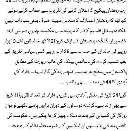
فراہم کرنے کا مہینہ ہے جیسا کہ خود وزیر اعظم شہباز شریف نے 38
ارب رمضان پیکیج کا اعلان کرنے کی تقریب سے خطاب کرتے ہوئے
کہا تھا کہ رمضان المبارک کا مقدس مہینہ صرف بدنی عبادات نہیں
بلکہ یہ وسائل تقسیم کرنے کا مہینہ ہے، حکومت چاروں صوبوں، آزاد
کشمیر اور گلگت بلتستان کے ایک کروڑ 21 لاکھ خاندانوں تک 13 ہزار
روپے فی خاندان کے حساب سے 38 ارب روپے کسی سیاسی تفریق کے
بغیر تقسیم کرے گی۔ عالمی بینک کی حالیہ رپورٹ کے مطابق
پاکستان میں سطح غربت سے نیچے زندگی گزارنے والے افراد کل
آبادی کا 44 فی صد سے بھی زائد ہے۔
گویا 24 کروڑ کی ملکی آبادی میں غریب افراد کی تعداد تقریباً 11 کروڑ
سے بھی زائد ہے۔ گزشتہ دو سالوں کے دوران ہزاروں پڑھے لکھے نوجوان
روزگار کی کمیابی کے باعث ملک چھوڑ کر جا چکے ہیں۔ حکومت کی
ناقص معاشی پالیسیوں اور ٹیکسوں کے غیر منتظم نظام کے باعث