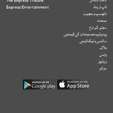
لائف اسٹائل
The Express Tribune
ٹاپ ٹرینڈ
Express Entertainment
دلچسپ و عجیب
صحت
سونے کے نرخ
پیٹرولیم مصنوعات کی قیمتیں
سائنس و ٹیکنالوجی
بلاگ
بزنس
ویڈیوز
جرائم