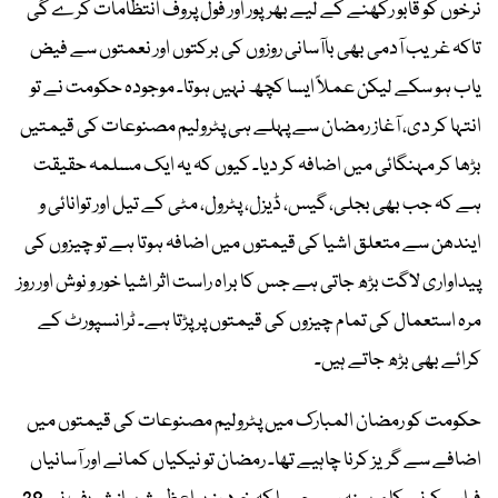
نرخوں کو قابو رکھنے کے لیے بھرپور اور فول پروف انتظامات کرے گی
تاکہ غریب آدمی بھی باآسانی روزوں کی برکتوں اور نعمتوں سے فیض
یاب ہو سکے لیکن عملاً ایسا کچھ نہیں ہوتا۔ موجودہ حکومت نے تو
انتہا کر دی، آغاز رمضان سے پہلے ہی پٹرولیم مصنوعات کی قیمتیں
بڑھا کر مہنگائی میں اضافہ کر دیا۔ کیوں کہ یہ ایک مسلمہ حقیقت
ہے کہ جب بھی بجلی، گیس، ڈیزل، پٹرول، مٹی کے تیل اور توانائی و
ایندھن سے متعلق اشیا کی قیمتوں میں اضافہ ہوتا ہے تو چیزوں کی
پیداواری لاگت بڑھ جاتی ہے جس کا براہ راست اثر اشیا خور و نوش اور روز
مرہ استعمال کی تمام چیزوں کی قیمتوں پر پڑتا ہے۔ ٹرانسپورٹ کے
کرائے بھی بڑھ جاتے ہیں۔
حکومت کو رمضان المبارک میں پٹرولیم مصنوعات کی قیمتوں میں
اضافے سے گریز کرنا چاہیے تھا۔ رمضان تو نیکیاں کمانے اور آسانیاں