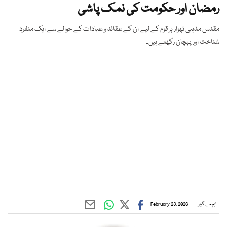
رمضان اور حکومت کی نمک پاشی
مقدس مذہبی تہوار ہر قوم کے لیے ان کے عقائد و عبادات کے حوالے سے ایک منفرد
شناخت اور پہچان رکھتے ہیں۔
ایم جے گوہر
February 23, 2026