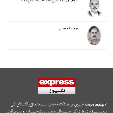
عوام کو ریلیف دیں تو اعتماد حاصل ہوگا
یوم استحصال
express.pk
خبروں اور حالات حاضرہ سے متعلق پاکستان کی
سب سے زیادہ وزٹ کی جانے والی ویب سائٹ ہے۔ اس ویب سائٹ