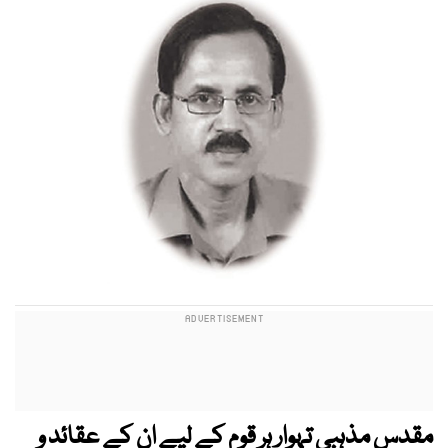
مقدس مذہبی تہوار ہر قوم کے لیے ان کے عقائد و