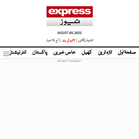
AUGUST 09, 2026
اشتہار لگائیں |
لائیو ٹی وی
| آج کا اخبار
صفحۂ اول
تازہ ترین
کھیل
خاص خبریں
پاکستان
انٹر نیشنل
ٹا