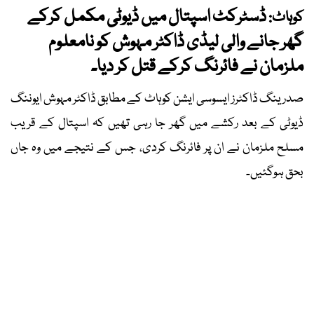
ڈسٹرکٹ اسپتال میں ڈیوٹی مکمل کرکے
کوہاٹ:
گھر جانے والی لیڈی ڈاکٹر مہوش کو نامعلوم
ملزمان نے فائرنگ کرکے قتل کر دیا۔
صدر ینگ ڈاکٹرز ایسوسی ایشن کوہاٹ کے مطابق ڈاکٹر مہوش ایوننگ
ڈیوٹی کے بعد رکشے میں گھر جا رہی تھیں کہ اسپتال کے قریب
مسلح ملزمان نے ان پر فائرنگ کردی، جس کے نتیجے میں وہ جاں
بحق ہوگئیں۔