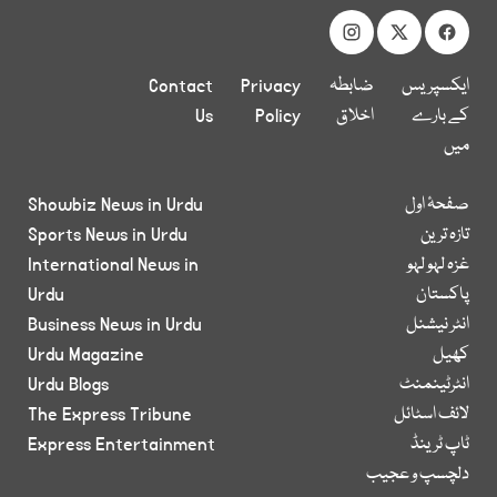
ایکسپریس
ضابطہ
Privacy
Contact
کے بارے
اخلاق
Policy
Us
میں
صفحۂ اول
Showbiz News in Urdu
تازہ ترین
Sports News in Urdu
غزہ لہو لہو
International News in
پاکستان
Urdu
انٹر نیشنل
Business News in Urdu
کھیل
Urdu Magazine
انٹرٹینمنٹ
Urdu Blogs
لائف اسٹائل
The Express Tribune
ٹاپ ٹرینڈ
Express Entertainment
دلچسپ و عجیب