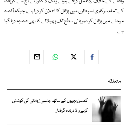
واقعے کے خلاف ردعمل دیتے ہوئے ینگ ڈاکٹرز نے آج سے کوہاٹ
کے تمام سرکاری اسپتالوں میں ہڑتال کا اعلان کر دیا ہے، جبکہ آئندہ
مرحلے میں ہڑتال کو صوبائی سطح تک پھیلانے کا بھی عندیہ دیا گیا
ہے۔
متعلقہ
کمسن بچیوں کے ساتھ جنسی زیادتی کی کوشش
کرنے والا درندہ گرفتار