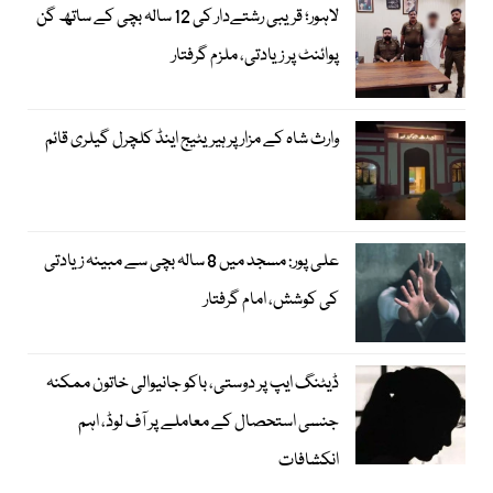
لاہور؛ قریبی رشتےدار کی 12 سالہ بچی کے ساتھ گن
پوائنٹ پر زیادتی، ملزم گرفتار
وارث شاہ کے مزار پر ہیریٹیج اینڈ کلچرل گیلری قائم
علی پور: مسجد میں 8 سالہ بچی سے مبینہ زیادتی
کی کوشش، امام گرفتار
ڈیٹنگ ایپ پر دوستی، باکو جانیوالی خاتون ممکنہ
جنسی استحصال کے معاملے پر آف لوڈ، اہم
انکشافات