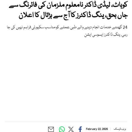
کوہاٹ، لیڈی ڈاکٹر نامعلوم ملزمان کی فائرنگ سے
جاں بحق، ینگ ڈاکٹرز کا آج سے ہڑتال کا اعلان
24 گھنٹے خدمات انجام دینے والے طبی عملے کو مناسب سکیورٹی فراہم نہیں کی جا
رہی، ینگ ڈاکٹرز ایسوسی ایشن
ویب ڈیسک
February 22, 2026