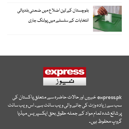
بلوچستان کے تین اضلاع میں ضمنی بلدیاتی
انتخابات کے سلسلے میں پولنگ جاری
express.pk
خبروں اور حالات حاضرہ سے متعلق پاکستان کی
سب سے زیادہ وزٹ کی جانے والی ویب سائٹ ہے۔ اس ویب سائٹ
پر شائع شدہ تمام مواد کے جملہ حقوق بحق ایکسپریس میڈیا
گروپ محفوظ ہیں۔