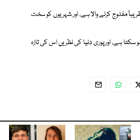
یباً مفلوج کرنے والا ہے، اور شہریوں کو سخت
 سکتا ہے، اور پوری دنیا کی نظریں اس کی تازہ