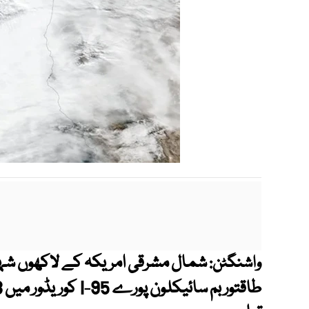
شمال مشرقی امریکہ کے لاکھوں شہر
واشنگٹن: