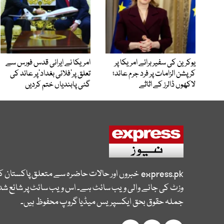
یوکرین کی سفیر برائے امریکا پر
امریکا نے ایرانی قدس فورس سے
کرپشن الزامات پر فرد جرم عائد؛
تعلق پر’فلائی بغداد‘پر عائد کی
لاکھوں ڈالرز کے اثاثے
گئی پابندیاں ختم کردیں
express.pk
خبروں اور حالات حاضرہ سے متعلق پاکستان 
وزٹ کی جانے والی ویب سائٹ ہے۔ اس ویب سائٹ پر شائع شدہ
جملہ حقوق بحق ایکسپریس میڈیا گروپ محفوظ ہیں۔