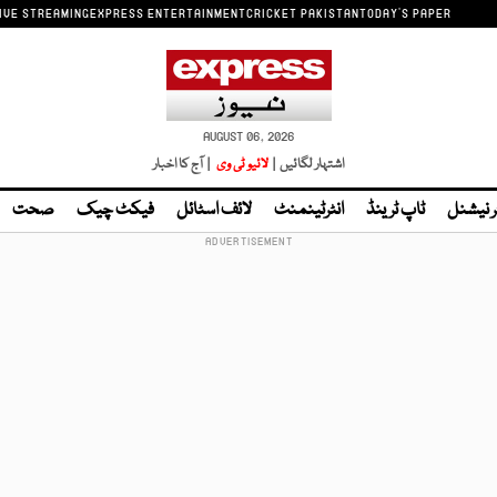
IVE STREAMING
EXPRESS ENTERTAINMENT
CRICKET PAKISTAN
TODAY'S PAPER
AUGUST 06, 2026
اشتہار لگائیں |
لائیو ٹی وی
| آج کا اخبار
ر نیشنل
ٹاپ ٹرینڈ
انٹرٹینمنٹ
لائف اسٹائل
فیکٹ چیک
صحت