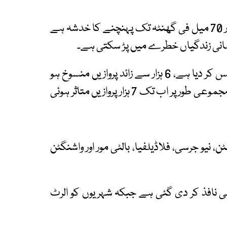
امریکی میڈیا کے مطابق اس برفیلے ہواؤں کی رفتار 70 میل فی گھنٹہ تک پہنچنے کا خدشہ ہے
نسانی زندگیاں خطرے میں پڑ سکتی ہے۔
اس طوفان نے پہلے ہی فضائی ٹریفک کو تہس نہس کر دیا ہے، 6 ہزار سے زائد پروازیں منسوخ ہو
گئیں ہیں جبکہ سیکڑوں پروزایں تاخیر کا شکار ہیں، مجموعی طور پر اب تک 7 ہزار پروازیں متاثر ہوئی
، نیو جرسی، فلاڈیلفیا، بالٹی مور اور واشنگٹن
توں میں ایمرجنسی نافذ کر دی گئی ہے جبکہ شہریوں کو الرٹ