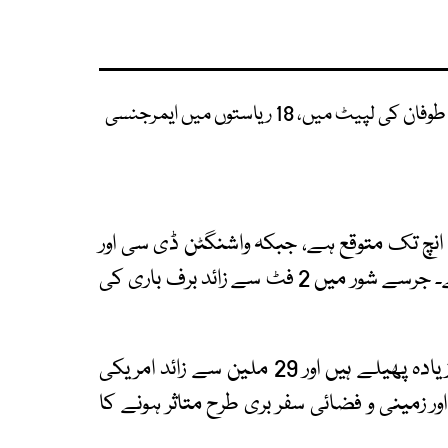
امریکا کی متعدد ریاستیں تباہ کن برفانی طوفان کی لپیٹ میں، 18 ریاستوں میں ایمرجنسی
نیو یارک، بوسٹن اور فلاڈیلفیا میں برفباری 18 تا 24 انچ تک متوقع ہے، جبکہ واشنگٹن ڈی سی اور
بالٹیمور میں 5 تا 8 انچ کی پیشن گوئی کی گئی ہے۔ جرسے شور میں 2 فٹ سے زائد برف باری کی
طوفان سے متاثرہ ساحلی علاقے 600 میل سے زیادہ پھیلے ہیں اور 29 ملین سے زائد امریکی
ور زمینی و فضائی سفر بری طرح متاثر ہونے کا