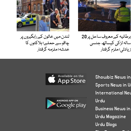
برطانیہ کے معروف ساحل پر 20
لندن میں خاتون کے راہگیروں پر
سالہ لڑکی کیساتھ جنسی
چاقو سے حملے؛ ہلاکتوں کا
زیادتی؛ ملزم گرفتار
خدشہ؛ ملزمہ گرفتار
Showbiz News in
Sports News in U
International Ne
Urdu
Business News in
Urdu Magazine
Urdu Blogs