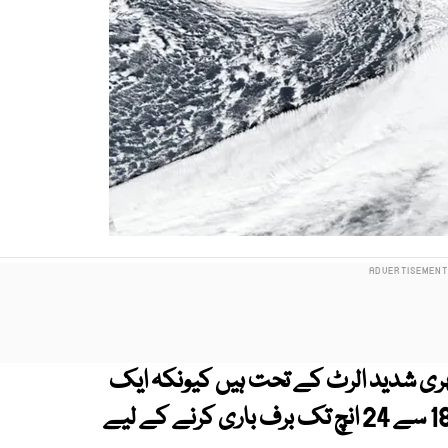
ی شدید الرٹ کے تحت ہیں کیونکہ ایک
طاقتور بم سائیکلون پورے I-95 کوریڈور میں 18 سے 24 انچ تک برف باری کرنے کے لیے