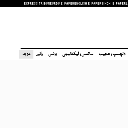
EXPRESS TRIBUNE
URDU E-PAPER
ENGLISH E-PAPER
SINDHI E-PAPER
L
دلچسپ و عجیب
سائنس و ٹیکنالوجی
بزنس
رائے
مزید