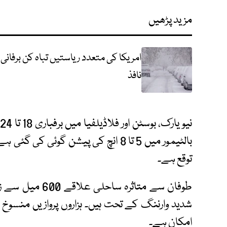
مزید پڑھیں
نافذ
توقع ہے۔
شدید وارننگ کے تحت ہیں۔ ہزاروں پروازیں منسوخ ا
امکان ہے۔