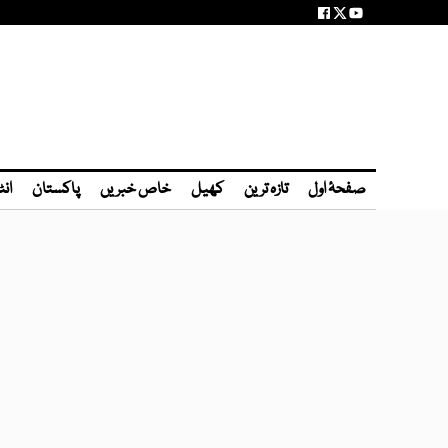
صفحۂ اول
تازہ ترین
کھیل
خاص خبریں
پاکستان
انٹ