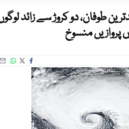
ترین طوفان، دو کروڑ سے زائد لوگوں
ں پروازیں منسوخ