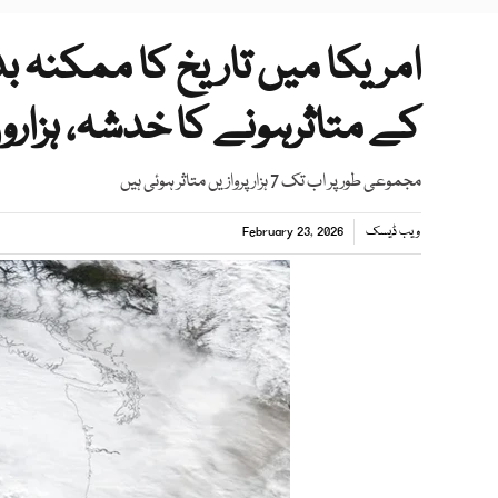
امریکا میں تاریخ کا ممکنہ بد
کے متاثرہونے کا خدشہ، ہزارو
مجموعی طور پر اب تک 7 ہزار پروازیں متاثر ہوئی ہیں
ویب ڈیسک
February 23, 2026