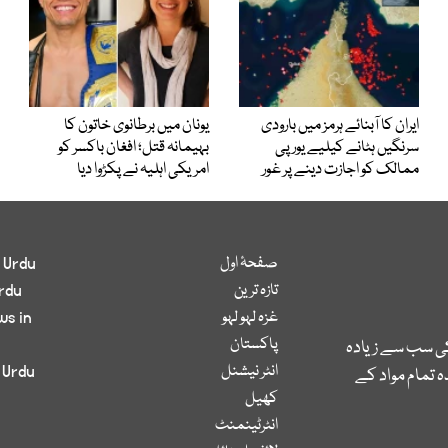
ایران کا آبنائے ہرمز میں بارودی
یونان میں برطانوی خاتون کا
سرنگیں ہٹانے کیلیے یورپی
بہیمانہ قتل؛ افغان باکسر کو
ممالک کو اجازت دینے پر غور
امریکی اہلیہ نے پکڑوا دیا
صفحۂ اول
 Urdu
تازہ ترین
rdu
غزہ لہو لہو
ws in
پاکستان
کی سب سے زیادہ
انٹر نیشنل
 Urdu
 تمام مواد کے
کھیل
انٹرٹینمنٹ