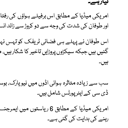
تیار ہے۔
اور طوفان کی شدت کی وجہ سے دو کروڑ سے زائد ا
ہیں۔
سب سے زیادہ متاثرہ ہوائی اڈوں میں نیویارک، بوسٹن
ڈی سی کے ایئرپورٹس شامل ہیں۔
امریکی میڈیا کے مطابق 6 ریاس
رہنے کی ہدایت کی گئی ہے۔