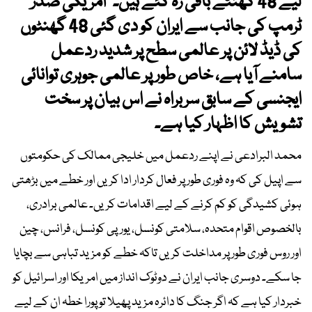
لیے 48 گھنٹے باقی رہ گئے ہیں۔‘‘امریکی صدر
ٹرمپ کی جانب سے ایران کو دی گئی 48 گھنٹوں
کی ڈیڈ لائن پر عالمی سطح پر شدید ردعمل
سامنے آیا ہے، خاص طور پر عالمی جوہری توانائی
ایجنسی کے سابق سربراہ نے اس بیان پر سخت
تشویش کا اظہار کیا ہے۔
محمد البرادعی نے اپنے ردعمل میں خلیجی ممالک کی حکومتوں
سے اپیل کی کہ وہ فوری طور پر فعال کردار ادا کریں اور خطے میں بڑھتی
ہوئی کشیدگی کو کم کرنے کے لیے اقدامات کریں۔ عالمی برادری،
بالخصوص اقوام متحدہ، سلامتی کونسل، یورپی کونسل، فرانس، چین
اور روس فوری طور پر مداخلت کریں تاکہ خطے کو مزید تباہی سے بچایا
جا سکے۔ دوسری جانب ایران نے دوٹوک انداز میں امریکا اور اسرائیل کو
خبردار کیا ہے کہ اگر جنگ کا دائرہ مزید پھیلا تو پورا خطہ ان کے لیے