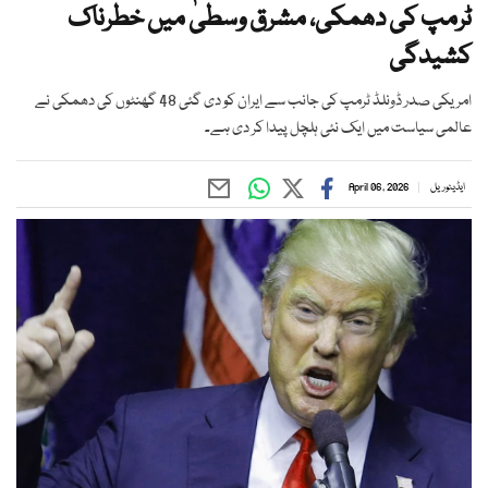
ٹرمپ کی دھمکی، مشرق وسطیٰ میں خطرناک
کشیدگی
امریکی صدر ڈونلڈ ٹرمپ کی جانب سے ایران کو دی گئی 48 گھنٹوں کی دھمکی نے
عالمی سیاست میں ایک نئی ہلچل پیدا کر دی ہے۔
ایڈیٹوریل
April 06, 2026