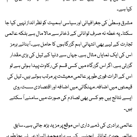
کیا ہے۔
مشرق وسطیٰ کی جغرافیائی اور سیاسی اہمیت کو نظر انداز نہیں کیا جا
سکتا۔ یہ خطہ نہ صرف توانائی کے ذخائر سے مالا مال ہے بلکہ عالمی
تجارت کے لیے بھی انتہائی اہم گزرگاہوں کا حامل ہے۔ آبنائے ہرمز
اس کی ایک نمایاں مثال ہے، جہاں سے دنیا کے تیل کی بڑی مقدار
گزرتی ہے، اگر اس گزرگاہ میں کسی قسم کی رکاوٹ پیدا ہوتی ہے تو
اس کے اثرات فوری طور پر عالمی معیشت پر مرتب ہوتے ہیں۔ تیل کی
قیمتوں میں اضافہ، مہنگائی میں اضافہ اور اقتصادی سست روی
ایسے نتائج ہیں جو کسی بھی تصادم کی صورت میں سامنے آ سکتے
ہیں۔
عالمی برادری کی ذمے داری اس موقع پر مزید بڑھ جاتی ہے۔ سابق
عالمی جوہری توانائی ایجنسی کے سربراہ محمد البرادعی نے بجا طور پر