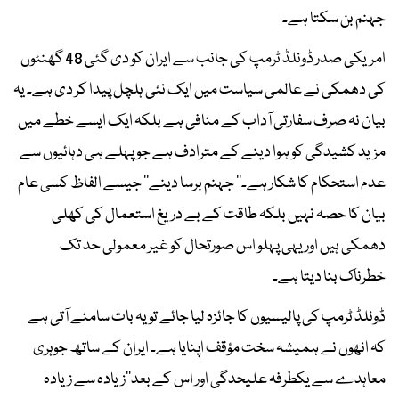
جہنم بن سکتا ہے۔
امریکی صدر ڈونلڈ ٹرمپ کی جانب سے ایران کو دی گئی 48 گھنٹوں
کی دھمکی نے عالمی سیاست میں ایک نئی ہلچل پیدا کر دی ہے۔ یہ
بیان نہ صرف سفارتی آداب کے منافی ہے بلکہ ایک ایسے خطے میں
مزید کشیدگی کو ہوا دینے کے مترادف ہے جو پہلے ہی دہائیوں سے
عدم استحکام کا شکار ہے۔’’ جہنم برسا دینے‘‘ جیسے الفاظ کسی عام
بیان کا حصہ نہیں بلکہ طاقت کے بے دریغ استعمال کی کھلی
دھمکی ہیں اور یہی پہلو اس صورتحال کو غیر معمولی حد تک
خطرناک بنا دیتا ہے۔
ڈونلڈ ٹرمپ کی پالیسیوں کا جائزہ لیا جائے تو یہ بات سامنے آتی ہے
کہ انھوں نے ہمیشہ سخت مؤقف اپنایا ہے۔ ایران کے ساتھ جوہری
معاہدے سے یکطرفہ علیحدگی اور اس کے بعد’’زیادہ سے زیادہ