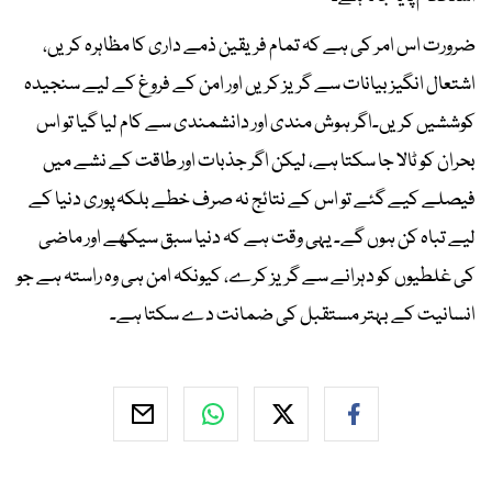
ضرورت اس امر کی ہے کہ تمام فریقین ذمے داری کا مظاہرہ کریں،
اشتعال انگیز بیانات سے گریز کریں اور امن کے فروغ کے لیے سنجیدہ
کوششیں کریں۔اگر ہوش مندی اور دانشمندی سے کام لیا گیا تو اس
بحران کو ٹالا جا سکتا ہے، لیکن اگر جذبات اور طاقت کے نشے میں
فیصلے کیے گئے تو اس کے نتائج نہ صرف خطے بلکہ پوری دنیا کے
لیے تباہ کن ہوں گے۔ یہی وقت ہے کہ دنیا سبق سیکھے اور ماضی
کی غلطیوں کو دہرانے سے گریز کرے، کیونکہ امن ہی وہ راستہ ہے جو
انسانیت کے بہتر مستقبل کی ضمانت دے سکتا ہے۔