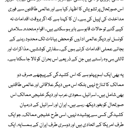
اس صورتحال پر تشویش کا اظہار کیا ہے اور عالمی طاقتوں سے فوری
مداخلت کی اپیل کی ہے۔ ان کا کہنا ہے کہ اگر بروقت اقدامات نہ
کیے گئے تو حالات قابو سے باہر ہو سکتے ہیں۔ اقوام متحدہ، سلامتی
کونسل اور دیگر عالمی اداروں کو محض بیانات تک محدود رہنے کے
بجائے عملی اقدامات کرنے ہوں گے۔ سفارتی کوششیں، مذاکرات اور
ثالثی ہی وہ راستے ہیں جن کے ذریعے اس بحران کو ٹالا جا سکتا ہے۔
یہ بھی ایک اہم پہلو ہے کہ اس کشیدگی کے پیچھے صرف دو
ممالک کا تنازع نہیں بلکہ اس میں دیگر علاقائی اور عالمی طاقتیں
بھی شامل ہیں۔ اسرائیل، سعودی عرب اور دیگر خلیجی ممالک اس
صورتحال کو بغور دیکھ رہے ہیں۔ ایران اور اسرائیل کے درمیان
کشیدگی کسی سے پوشیدہ نہیں، اسی طرح خلیجی ممالک، جو ایک
طرف امریکا کے اتحادی ہیں اور دوسری طرف ایران کے ہمسایہ، ایک