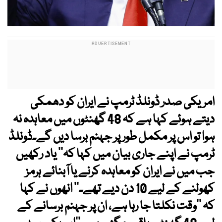
امریکی صدر ڈونلڈ ٹرمپ نے ایران کو دھمکی
دیتے ہوئے کہا ہے کہ 48 گھنٹوں میں معاہدہ نہ
ہوا تو اس پر مکمل طور پر جہنم برسا دیں گے۔ڈونلڈ
ٹرمپ نے اپنے جاری بیان میں کہا کہ’’ یاد رکھیں
جب میں نے ایران کو معاہدہ کرنے یا آبنائے ہرمز
کھولنے کے لیے 10 دن دیے تھے۔‘‘ انھوں نے کہا
کہ ’’وقت نکلتا جا رہا ہے، ان پر جہنم برسانے کے