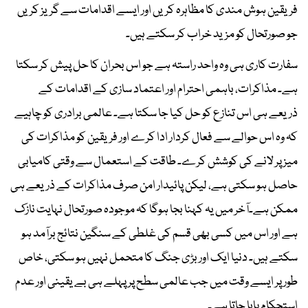
فریقین ہوش مندی کا مظاہرہ کریں اور ایسے اقدامات سے گریز کریں
جو صورتحال کو مزید خراب کر سکتے ہیں۔
سفارت کاری ہی وہ واحد راستہ ہے جو اس بحران کا حل پیش کر سکتا
ہے۔ مذاکرات، باہمی احترام اور اعتماد سازی کے اقدامات کے
ذریعے ہی اس تنازع کو حل کیا جا سکتا ہے۔ عالمی برادری کو چاہیے
کہ وہ اس حوالے سے فعال کردار ادا کرے اور فریقین کو مذاکرات کی
میز پر لانے کی کوشش کرے۔ طاقت کے استعمال سے وقتی کامیابی
حاصل ہو سکتی ہے، لیکن پائیدار امن صرف مذاکرات کے ذریعے ہی
ممکن ہے۔آخر میں یہ کہنا بجا ہوگا کہ موجودہ صورتحال نہایت نازک
ہے اور اس میں کسی بھی قسم کی غلطی کے سنگین نتائج برآمد ہو
سکتے ہیں۔ دنیا ایک اور بڑی جنگ کا متحمل نہیں ہو سکتی، خاص
طور پر ایسے وقت میں جب عالمی سطح پر پہلے ہی بے یقینی اور عدم
استحکام پایا جاتا ہے۔