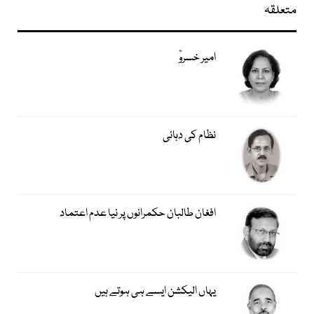
متعلقہ
امیر خسروؒ
نظام کی دہائی
افغان طالبان حکمرانوں پر نیا عدم اعتماد
یہاں الیکشن ایسے ہی ہوتے ہیں