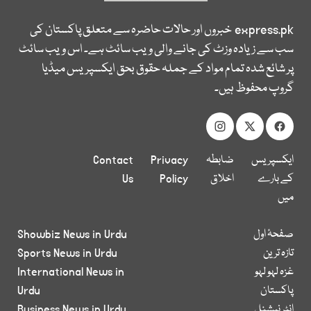
express.pk
خبروں اور حالات حاضرہ سے متعلق پاکستان کی
سب سے زیادہ وزٹ کی جانے والی ویب سائٹ ہے۔ اس ویب سائٹ
پر شائع شدہ تمام مواد کے جملہ حقوق بحق ایکسپریس میڈیا
گروپ محفوظ ہیں۔
ایکسپریس
ضابطہ
Privacy
Contact
کے بارے
اخلاق
Policy
Us
میں
صفحۂ اول
Showbiz News in Urdu
تازہ ترین
Sports News in Urdu
غزہ لہو لہو
International News in
پاکستان
Urdu
انٹر نیشنل
Business News in Urdu