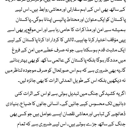
کے ساتھ بھی اس کے اہم سفارتی اور معاشی روابط ہیں۔ اس لیے
پاکستان کو ایک متوازن اور محتاط پالیسی اپنانا ہوگی۔ پاکستان
ہمیشہ سے امن اور مذاکرات کا حامی رہا ہے اور اس موقع پر بھی اسے
یہی مؤقف اختیار کرنا چاہیے۔ ثالثی کا کردار ادا کرنا پاکستان کے لیے
ایک مثبت قدم ہو سکتا ہے، جو نہ صرف خطے میں امن کے فروغ
میں مددگار ہوگا بلکہ پاکستان کی عالمی ساکھ کو بھی بہتر بنائے
گا۔یہ بھی ضروری ہے کہ ہم اس صورتحال کو صرف موجودہ تناظر میں
نہ دیکھیں بلکہ اس کے طویل المدتی اثرات کا بھی جائزہ لیں۔
اگر یہ کشیدگی جنگ میں تبدیل ہوتی ہے تو اس کے اثرات کئی
دہائیوں تک محسوس کیے جائیں گے۔ انسانی جانوں کا ضیاع، بنیادی
ڈھانچے کی تباہی اور معاشی نقصان ایسے عوامل ہیں جو کسی بھی
جنگ کے ساتھ جڑے ہوتے ہیں۔ اس لیے ضروری ہے کہ تمام