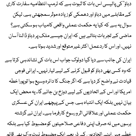
دباؤ‘‘کی پالیسی اس بات کا ثبوت ہے کہ ٹرمپ انتظامیہ سفارت کاری
کے مقابلے میں دباؤ اور دھمکی کو زیادہ موثر سمجھتی ہے، لیکن
سوال یہ ہے کہ کیا یہ حکمت عملی واقعی کامیاب ہو سکتی ہے؟
ماضی کے تجربات بتاتے ہیں کہ ایران جیسے ملک پر دباؤ ڈالنا آسان
نہیں، اور اس کا ردعمل اکثر غیر متوقع اور شدید ہوتا ہے۔
ایران کی جانب سے دیا گیا دوٹوک جواب اس بات کی نشاندہی کرتا ہے
کہ وہ کسی بھی دباؤ کو قبول کرنے کے لیے تیار نہیں۔ ایرانی فوجی
قیادت نے واضح کر دیا ہے کہ اگر جنگ کا دائرہ وسیع ہوا تو پورا خطہ
امریکا اور اس کے اتحادیوں کے لیے دوزخ بن جائے گا۔ یہ محض ایک
بیان نہیں بلکہ ایک انتباہ ہے، جس کے پیچھے ایران کی عسکری
حکمت عملی اور علاقائی اثر و رسوخ کارفرما ہے۔ ایران نے گزشتہ
برسوں میں نہ صرف اپنی دفاعی صلاحیتوں کو مضبوط کیا ہے بلکہ
خطے میں اپنے اتحادیوں کے ذریعے ایک مضبوط نیٹ ورک بھی قائم