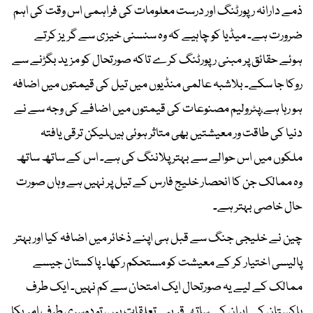
ذمے دارانہ رپورٹنگ اور درست معلومات کی فراہمی اس وقت کی اہم
ضرورت ہے۔ میڈیا کو چاہیے کہ وہ سنسنی خیزی سے گریز کرتے
ہوئے حقائق پر مبنی رپورٹنگ کرے تاکہ صورتحال کو مزید بگڑنے سے
روکا جا سکے۔ بلاشبہ عالمی منڈیوں میں تیل کی قیمتوں میں اضافہ
ہو رہا ہے،پٹرولیم مصنوعات کی قیمتوں میں اضافے کی وجہ سے نے
دنیا کی طاقت ور معیشتیں بھی متاثر ہوئی ہیںلیکن ترقی یافتہ
ملکوں میں اس حوالے سے بہتر پلاننگ کی ہے۔ اس کے ساتھ ساتھ
وہ ممالک جن کا انحصار خلیج فارس کے تیل پر نہیں ہے وہاں صورت
حال خاصی بہتر ہے۔
چین نے خلیجی جنگ سے قبل ہی اپنے ذخائر میں اضافہ کیا اور بہتر
پالیسی اختیار کر کے معیشت کو مستحکم رکھا۔ پاکستان جیسے
ممالک کے لیے یہ صورتحال ایک امتحان سے کم نہیں۔ ایک طرف
پاکستان کے ایران کے ساتھ قریبی تعلقات ہیں، تو دوسری طرف امریکا