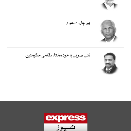
بے چارے عوام
نئے صوبے یا خود مختار مقامی حکومتیں