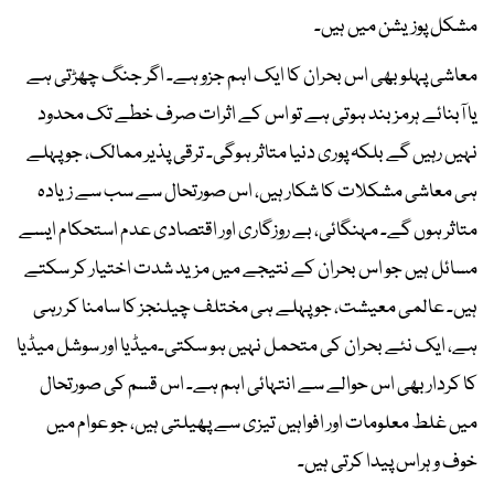
مشکل پوزیشن میں ہیں۔
معاشی پہلو بھی اس بحران کا ایک اہم جزو ہے۔ اگر جنگ چھڑتی ہے
یا آبنائے ہرمز بند ہوتی ہے تو اس کے اثرات صرف خطے تک محدود
نہیں رہیں گے بلکہ پوری دنیا متاثر ہوگی۔ ترقی پذیر ممالک، جو پہلے
ہی معاشی مشکلات کا شکار ہیں، اس صورتحال سے سب سے زیادہ
متاثر ہوں گے۔ مہنگائی، بے روزگاری اور اقتصادی عدم استحکام ایسے
مسائل ہیں جو اس بحران کے نتیجے میں مزید شدت اختیار کر سکتے
ہیں۔ عالمی معیشت، جو پہلے ہی مختلف چیلنجز کا سامنا کر رہی
ہے، ایک نئے بحران کی متحمل نہیں ہو سکتی۔میڈیا اور سوشل میڈیا
کا کردار بھی اس حوالے سے انتہائی اہم ہے۔ اس قسم کی صورتحال
میں غلط معلومات اور افواہیں تیزی سے پھیلتی ہیں، جو عوام میں
خوف و ہراس پیدا کرتی ہیں۔