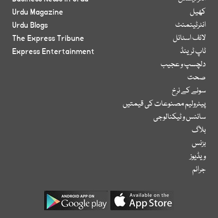
کھیل
Urdu Magazine
انٹرٹینمنٹ
Urdu Blogs
لائف اسٹائل
The Express Tribune
ٹاپ ٹرینڈ
Express Entertainment
دلچسپ و عجیب
صحت
سونے کے نرخ
پیٹرولیم مصنوعات کی قیمتیں
سائنس و ٹیکنالوجی
بلاگ
بزنس
ویڈیوز
جرائم