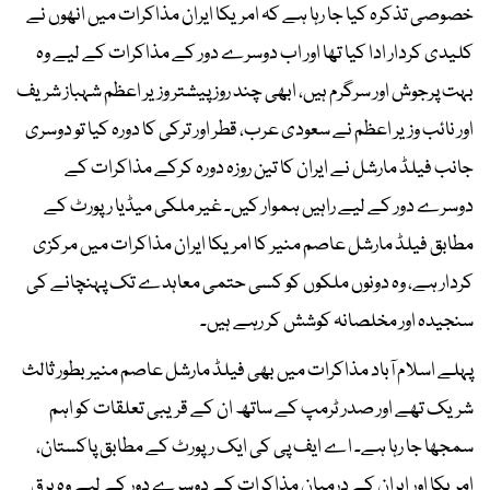
خصوصی تذکرہ کیا جا رہا ہے کہ امریکا ایران مذاکرات میں انھوں نے
کلیدی کردار ادا کیا تھا اور اب دوسرے دور کے مذاکرات کے لیے وہ
بہت پرجوش اور سرگرم ہیں، ابھی چند روز پیشتر وزیر اعظم شہباز شریف
اور نائب وزیر اعظم نے سعودی عرب، قطر اور ترکی کا دورہ کیا تو دوسری
جانب فیلڈ مارشل نے ایران کا تین روزہ دورہ کرکے مذاکرات کے
دوسرے دور کے لیے راہیں ہموار کیں۔ غیر ملکی میڈیا رپورٹ کے
مطابق فیلڈ مارشل عاصم منیر کا امریکا ایران مذاکرات میں مرکزی
کردار ہے، وہ دونوں ملکوں کو کسی حتمی معاہدے تک پہنچانے کی
سنجیدہ اور مخلصانہ کوشش کر رہے ہیں۔
پہلے اسلام آباد مذاکرات میں بھی فیلڈ مارشل عاصم منیر بطور ثالث
شریک تھے اور صدر ٹرمپ کے ساتھ ان کے قریبی تعلقات کو اہم
سمجھا جا رہا ہے۔ اے ایف پی کی ایک رپورٹ کے مطابق پاکستان،
امریکا اور ایران کے درمیان مذاکرات کے دوسرے دور کے لیے وہ برق