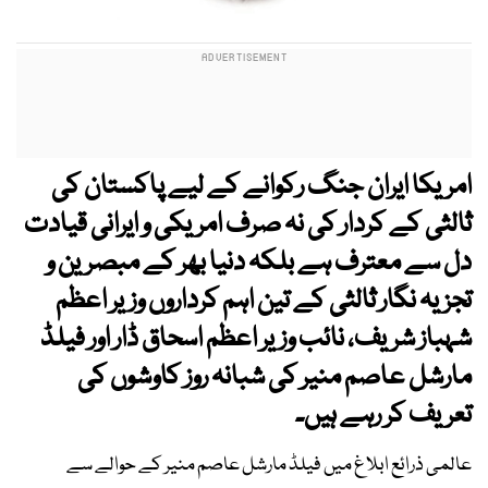
امریکا ایران جنگ رکوانے کے لیے پاکستان کی
ثالثی کے کردار کی نہ صرف امریکی و ایرانی قیادت
دل سے معترف ہے بلکہ دنیا بھر کے مبصرین و
تجزیہ نگار ثالثی کے تین اہم کرداروں وزیر اعظم
شہباز شریف، نائب وزیر اعظم اسحاق ڈار اور فیلڈ
مارشل عاصم منیر کی شبانہ روز کاوشوں کی
تعریف کر رہے ہیں۔
عالمی ذرائع ابلاغ میں فیلڈ مارشل عاصم منیر کے حوالے سے