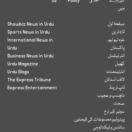
کے بارے
اخلاق
Policy
Us
میں
صفحۂ اول
Showbiz News in Urdu
تازہ ترین
Sports News in Urdu
غزہ لہو لہو
International News in
پاکستان
Urdu
انٹر نیشنل
Business News in Urdu
کھیل
Urdu Magazine
انٹرٹینمنٹ
Urdu Blogs
لائف اسٹائل
The Express Tribune
ٹاپ ٹرینڈ
Express Entertainment
دلچسپ و عجیب
صحت
سونے کے نرخ
پیٹرولیم مصنوعات کی قیمتیں
سائنس و ٹیکنالوجی