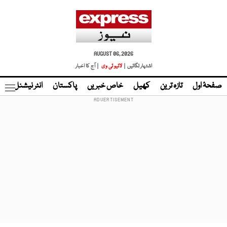
AUGUST 06, 2026
اشتہار لگائیں |
لائیو ٹی وی
| آج کا اخبار
صفحۂ اول
تازہ ترین
کھیل
خاص خبریں
پاکستان
انٹر نیشنل
ٹا