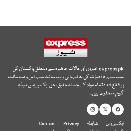
express.pk
خبروں اور حالات حاضرہ سے متعلق پاکستان کی
سب سے زیادہ وزٹ کی جانے والی ویب سائٹ ہے۔ اس ویب سائٹ
پر شائع شدہ تمام مواد کے جملہ حقوق بحق ایکسپریس میڈیا
گروپ محفوظ ہیں۔
ایکسپریس
ضابطہ
Privacy
Contact