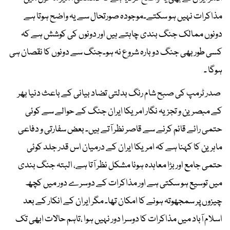
مذاکرات نہیں ہو سکتے۔موجودہ صورتحال سے یہ واضح ہوتا ہے
دونوں ممالک جنگ بندی چاہتے ہیں اور دونوں کی کوشش ہے کہ
کسی طور بھی جنگ دوبارہ شروع نہ ہو۔جنگ سے دونوں کا نقصان ہی
ہوگا ۔
صدر ٹرمپ کی صبح شام رنگ بدلتی تضاد بیانی کے باعث دنیا بھر
کے مبصرین و تجزیہ نگار امریکا ایران جنگ کے حوالے سے کوئی
حتمی رائے قائم کرنے سے قاصر نظر آتے ہیں۔ بعض سفارتی و دفاعی
ماہرین کا کہنا ہے کہ امریکا ایران کے درمیان اس قدر جلد کوئی
حتمی جامع اور بڑا معاہدہ ہونا مشکل نظر آتا ہے، البتہ جنگ بندی
میں توسیع ہو سکتی ہے اور مذاکرات کے دوسرے دور میں کچھ
چیزوں پر سمجھوتہ ہونے کا امکان تھا۔ مگر ایران کے انکار کے بعد
اسلام آباد میں مذاکرات کا دوسرا دور نہیں ہوا ،تاہم حالات ابھی تک