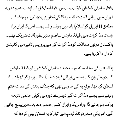
رفتار سفارتی کوشش کرتے رہے ہیں۔ فیلڈ مارشل نے اپنے سہ روزہ دورہ
تہران میں ایرانی قیادت کو امریکا کی تجاویز پہنچائیں۔ رپورٹ کے
مطابق 11 اپریل کو اسلام آباد میں ہونے والے پہلے امریکا ایران براہ
راست مذاکرات میں فیلڈ مارشل عاصم منیر بطور ثالث شریک تھے۔
پاکستان دونوں ممالک کو مذاکرات کی میز پر واپس لانے میں کلیدی
کردار ادا کر رہا ہے۔
پاکستان کی مخلصانہ اور سنجیدہ سفارتی کوششوں اور فیلڈ مارشل
کے دورہ تہران کے بعد ہی ایرانی قیادت نے آبنائے ہرمز کو کھولنے کا
اعلان کیا تھا۔ توقع یہ کی جا رہی تھی کہ جنگ بندی کی مدت ختم
ہونے سے پہلے مذاکرات کے دوسرے دور میں کوئی حتمی نتیجہ
برآمد ہو جائے گا اور امریکا و ایران کسی حتمی معاہدے پر پہنچ جائیں
گے۔ امریکی صدر ڈونلڈ ٹرمپ نے اتوار کو یہ اعلان بھی کر دیا کہ