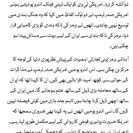
دوآتشہ کر دیا۔ امریکی ٹی وی کو ایک ٹیلی فونک انٹرویو دیتے ہوئے
امریکی صدر ٹرمپ نے دو ٹوک الفاظ میں کہا کہ وہ جنگ بندی میں
توسیع نہیں چاہتے۔ انھوں نے ہرمز کی ناکہ بندی کو بڑی کامیابی قرار
دیا۔ ہرمز کی ناکہ بندی سے ایران کے لیے بہت سے مسائل پیدا ہو
چکے ہیں۔
آبنائے ہرمز اپنی تجارتی اہمیت کے پیش نظر پوری دنیا کی توجہ کا
مرکز بن چکی ہے۔ اس انٹرویو میں امریکی صدر ٹرمپ نے مذاکرات
کے حوالے سے کچھ امید افزا باتیں بھی کیں، ان کا کہنا تھا کہ ایران
کے ساتھ معاملہ بڑی ڈیل کے ساتھ ختم ہوجائے گا۔ میں ایران کے
ساتھ اچھی ڈیل کرنا چاہتا ہوں تاہم جلد بازی میں کوئی فیصلہ نہیں
کروں گا۔ اسی انٹرویو میں انھوں نے یہ کہنا بھی ضروری سمجھا کہ
امریکا ضرورت پڑنے پر فوجی کارروائی کے لیے مکمل طور پر تیار ہے۔
ادھر ایران نے بھی یہ واضح کر دیا ہے کہ دھمکی آمیز ماحول میں