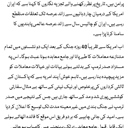
پرامن ہیں۔ تاریخ پر نظر رکھنے والے تجزیہ نگاروں کا کہنا ہے کہ ایران
امریکا کے درمیان چار دہائیوں سے زائد عرصہ تک تعلقات منقطع
رہے ہیں۔ ایران کو چالیس سال سے زائد عرصہ عالمی پابندیوں کا
سامنا کرنا پڑا ہے۔
اب امریکا سے تقریباً 40 روزہ جنگ کے بعد ایک دو نشستوں میں تمام
متنازعہ معاملات کا طے پانا اور جامع معاہدہ ہونا عبث ہوگا۔ اس پہ
مستزاد صدر ٹرمپ کے بدلتے ہوئے بیانات اور خیالات معاملات کو
مزید پیچیدہ بنا رہے ہیں۔ تاہم خوش آیند امر یہ ہے کہ پاکستان کے
ثالثی کرداروں کی پرخلوص اور نیک نیتی کے ساتھ بے مثال سفارتی
کوششیں پوری شد و مد کے ساتھ جاری ہیں جس کے نتیجے میں صدر
ٹرمپ نے جنگ بندی میں غیر معینہ مدت تک توسیع کا اعلان کر دیا
ہے۔ امید کی جانی چاہیے کہ ہر دو فریق اس موقع کا فائدہ اٹھاتے ہوئے
ایک قابل قبول جامع معاہدے تک پہنچنے میں کامیاب ہو جائیں