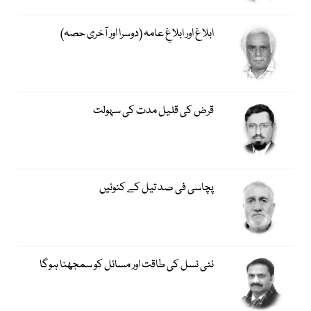
ابلاغ اور ابلاغِ عامہ (دوسرا اور آخری حصہ)
قرض کی قلیل مدت کی سہولت
پچاسی فی صد تیل کے کنوئیں
نئی نسل کی طاقت اور مسائل کو سمجھنا ہوگا