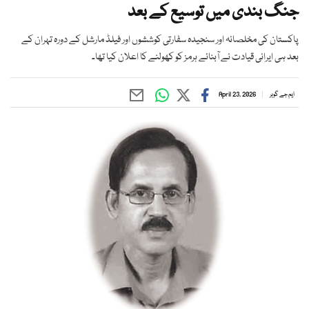
جنگ بندی میں توسیع کے بعد
پاکستان کی مخلصانہ اور سنجیدہ سفارتی کوششوں اور فیلڈ مارشل کے دورہ تہران کے
بعد ہی ایرانی قیادت نے آبنائے ہرمز کو کھولنے کا اعلان کیا تھا۔
ایم جے گوہر
April 23, 2026