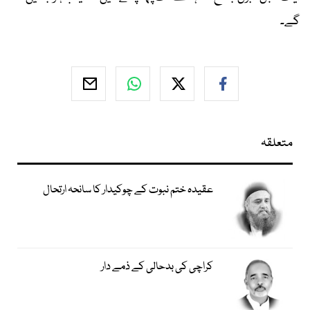
گے۔
متعلقہ
عقیدہ ختم نبوت کے چوکیدار کا سانحہ ارتحال
کراچی کی بدحالی کے ذمے دار