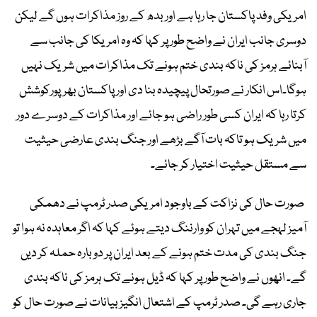
امریکی وفد پاکستان جا رہا ہے اور بدھ کے روز مذاکرات ہوں گے لیکن
دوسری جانب ایران نے واضح طور پر کہا کہ وہ امریکا کی جانب سے
آبنائے ہرمز کی ناکہ بندی ختم ہونے تک مذاکرات میں شریک نہیں
ہوگا۔اس انکار نے صورتحال پیچیدہ بنا دی اور پاکستان بھرپورکوشش
کرتا رہا کہ ایران کسی طور راضی ہو جائے اور مذاکرات کے دوسرے دور
میں شریک ہو تاکہ بات آگے بڑھے اور جنگ بندی عارضی حیثیت
سے مستقل حیثیت اختیار کر جائے۔
صورت حال کی نزاکت کے باوجود امریکی صدر ٹرمپ نے دھمکی
آمیز لہجے میں تہران کو وارننگ دیتے ہوئے کہا کہ اگر معاہدہ نہ ہوا تو
جنگ بندی کی مدت ختم ہونے کے بعد ایران پر دوبارہ حملہ کر دیں
گے۔ انھوں نے واضح طور پر کہا کہ ڈیل ہونے تک ہرمز کی ناکہ بندی
جاری رہے گی۔ صدر ٹرمپ کے اشتعال انگیز بیانات نے صورت حال کو