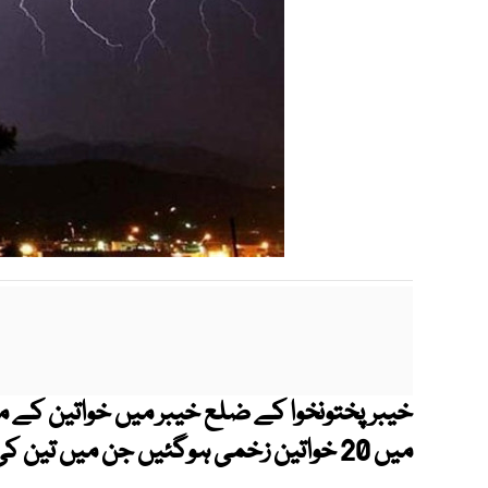
خیبرپختونخوا کے ضلع خیبر میں خواتین کے م
میں 20 خواتین زخمی ہوگئیں جن میں تین کی حالت تشویشناک ہے۔