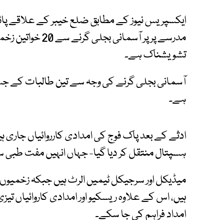
ایکسپریس نیوز کے مطابق ضلع خیبر کے علاقے پائن
مدرسے پر پر آسمانی
تشویشناک ہے۔
آسمانی بجلی گرنے کی وجہ سے تین طالبات کے
ہے۔
ادثے کے بعد پاک فوج کی امدادی کارروائیاں جاری ہی
ہسپتال منتقل کر دیا گیا- جہاں انہیں مفت طبی س
میڈیکل اور سرجیکل ٹیمیں الرٹ ہیں جبکہ زخمیوں 
ہیں، اس کے علاوہ ریسکیو اور امدادی کاروائیاں تیز
امداد فراہم کی جا سکے۔