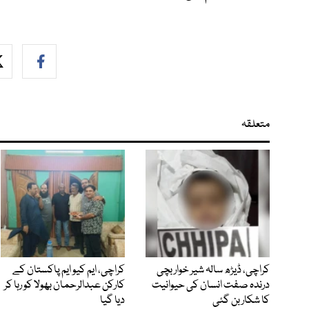
متعلقہ
کراچی، ڈیڑھ سالہ شیر خوار بچی
کراچی، ایم کیو ایم پاکستان کے
درندہ صفت انسان کی حیوانیت
کارکن عبدالرحمان بھولا کو رہا کر
کا شکار بن گئی
دیا گیا