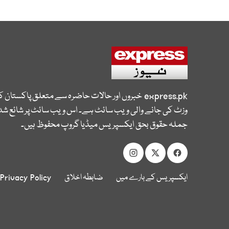
express.pk
خبروں اور حالات حاضرہ سے متعلق پاکستان 
وزٹ کی جانے والی ویب سائٹ ہے۔ اس ویب سائٹ پر شائع شدہ
جملہ حقوق بحق ایکسپریس میڈیا گروپ محفوظ ہیں۔
ایکسپریس کے بارے میں
ضابطہ اخلاق
Privacy Policy