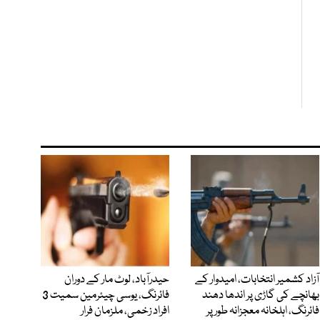
آزاد کشمیر انتخابات، امیدوار کے
حیدرآباد، لوٹ مار کے دوران
بھانچے کی گاڑی پر اندھا دھند
فائرنگ، یوسی چیئرمین سمیت 3
فائرنگ، اہلخانہ معجزانہ طور پر
افراد زخمی، ملزمان فرار