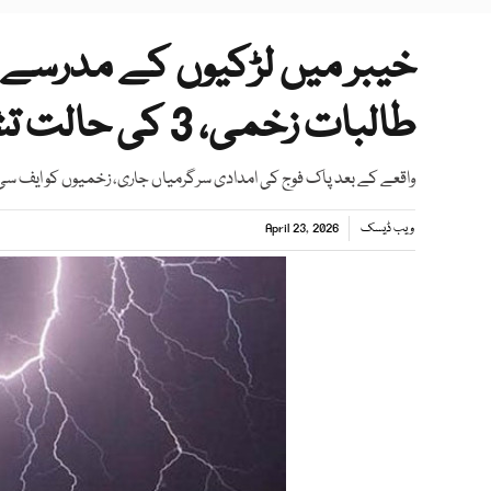
طالبات زخمی، 3 کی حالت تشویشناک
واقعے کے بعد پاک فوج کی امدادی سرگرمیاں جاری، زخمیوں کو ایف سی ن
ویب ڈیسک
April 23, 2026