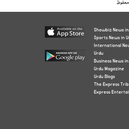
محفوظ
Showbiz News in
Sports News in U
International Ne
Urdu
Business News in
Urdu Magazine
Urdu Blogs
The Express Tri
Express Enterta