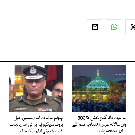
حضرت داتا گنج بخشؒ کا 983
چہلم حضرت امام حسینؓ، فول
واں سالانہ عرس اختتامی دعا کے
پروف سیکیورٹی پر آئی جی پنجاب
ساتھ اختتام پذیر
کا سیکیورٹی اداروں کو خراج