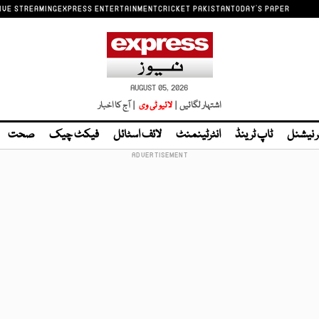
IVE STREAMING
EXPRESS ENTERTAINMENT
CRICKET PAKISTAN
TODAY'S PAPER
AUGUST 05, 2026
اشتہار لگائیں |
لائیو ٹی وی
| آج کا اخبار
ر نیشنل
ٹاپ ٹرینڈ
انٹرٹینمنٹ
لائف اسٹائل
فیکٹ چیک
صحت