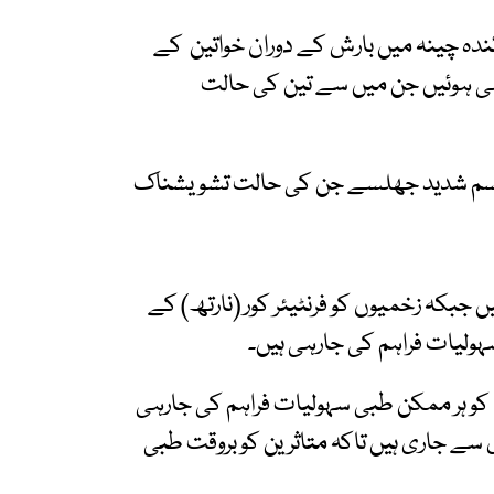
دہ چینہ میں بارش کے دوران خواتین کے
 بجلی گرنے سے 20 خواتین زخمی ہوئیں جن میں سے تین کی حالت
 جسم شدید جھلسے جن کی حالت تشویشناک
ں جبکہ زخمیوں کو فرنٹیئر کور (نارتھ) کے
ہولیات فراہم کی جارہی ہیں۔
کو ہر ممکن طبی سہولیات فراہم کی جارہی
ی سے جاری ہیں تاکہ متاثرین کو بروقت طبی