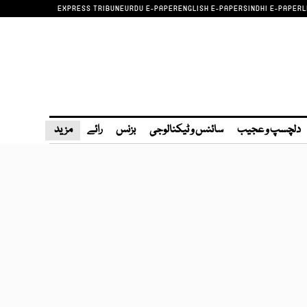
EXPRESS TRIBUNE
URDU E-PAPER
ENGLISH E-PAPER
SINDHI E-PAPER
L
دلچسپ و عجیب
سائنس و ٹیکنالوجی
بزنس
رائے
مزید