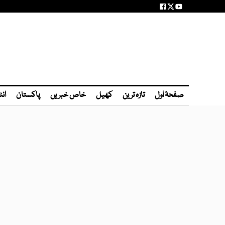
صفحۂ اول
تازہ ترین
کھیل
خاص خبریں
پاکستان
انٹ