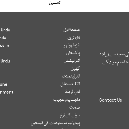
تحسین
صفحۂ اول
 Urdu
تازہ ترین
rdu
غزہ لہو لہو
ws in
پاکستان
کی سب سے زیادہ
انٹر نیشنل
 Urdu
 تمام مواد کے
کھیل
انٹرٹینمنٹ
لائف اسٹائل
bune
ٹاپ ٹرینڈ
inment
دلچسپ و عجیب
Contact Us
صحت
سونے کے نرخ
پیٹرولیم مصنوعات کی قیمتیں