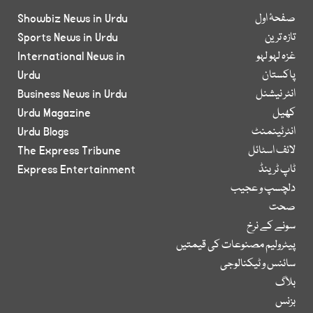
صفحۂ اول
Showbiz News in Urdu
تازہ ترین
Sports News in Urdu
غزہ لہو لہو
International News in
پاکستان
Urdu
انٹر نیشنل
Business News in Urdu
کھیل
Urdu Magazine
انٹرٹینمنٹ
Urdu Blogs
لائف اسٹائل
The Express Tribune
ٹاپ ٹرینڈ
Express Entertainment
دلچسپ و عجیب
صحت
سونے کے نرخ
پیٹرولیم مصنوعات کی قیمتیں
سائنس و ٹیکنالوجی
بلاگ
بزنس