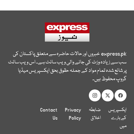
express.pk
خبروں اور حالات حاضرہ سے متعلق پاکستان کی
سب سے زیادہ وزٹ کی جانے والی ویب سائٹ ہے۔ اس ویب سائٹ
پر شائع شدہ تمام مواد کے جملہ حقوق بحق ایکسپریس میڈیا
گروپ محفوظ ہیں۔
ایکسپریس
ضابطہ
Privacy
Contact
کے بارے
اخلاق
Policy
Us
میں