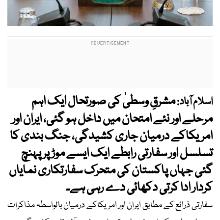
مشرقِ وسطیٰ کی صورتحال ایک اہم
اسلام آباد:
مرحلے اور نئے امتحان میں داخل ہو گئی، ایران اور
امریکاکے درمیان جاری کشیدگی، جنگ بندی کا
تسلسل اور سفارتی رابطے ایک ایسے موڑ پر پہنچ
گئی جہاں پاکستان کی متحرک سفارتکاری نمایاں
کردار ادا کرتی دکھائی دے رہی ہے۔
سفارتی ذرائع کے مطابق ایران اور امریکاکے درمیان بالواسطہ مذاکرات