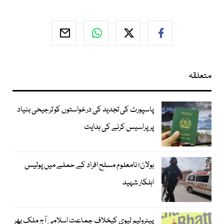
متعلقہ
پاسپورٹ کی تجدید کی درخواستوں کو ترجیحی بنیاد
پر پراسیس کرنے کی ہدایت
بولان؛ نامعلوم مسلح افراد کے حملے میں پولیس
اہلکار شہید
پیٹرولیم لیوی کیخلاف جماعت اسلامی آج ملک بھر