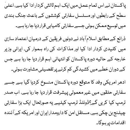
پاکستان نے اس تمام عمل میں ایک اہم ثالثی کردار ادا کیا ہے، اعلیٰ
سطح کے رابطوں اور مسلسل سفارتی کوششوں کے باعث جنگ بندی
میں توسیع ممکن ہوئی جسے سفارتی کامیابی قرار دیا جا رہا ہے۔
ذرائع کے مطابق اسلام آباد نے دونوں فریقین کے درمیان اعتماد سازی
میں کلیدی کردار ادا کیا اور مذاکرات کی راہ ہموار کی، ایرانی وزیر
خارجہ کے حالیہ دورہ پاکستان کو انتہائی اہم قرار دیا جا رہا ہے جس
کے دوران خطے میں کشیدگی کم کرنے پر تفصیلی مشاورت ہوئی۔
ادھر امریکی وفد کا متوقع دورہ پاکستان منسوخ کردیا گیا ہے جسے
سفارتی حلقوں میں غیر معمولی پیشرفت قرار دیا جا رہا ہے، اب صدر
ٹرمپ کیا کریں گے؟ڈونلڈ ٹرمپ کیلیے یہ صورتحال ایک بڑا سفارتی
چیلنج بن چکی ہے، مستقل امن کا دارومدار ایران اور امریکہ کے آئندہ
اقدامات پر ہوگا۔