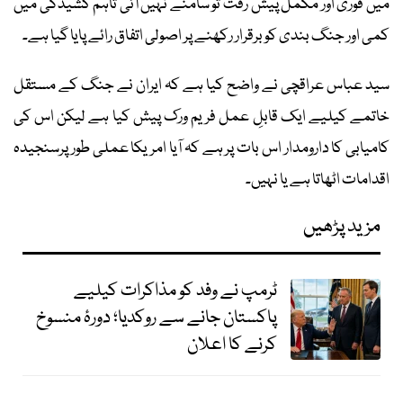
میں فوری اور مکمل پیش رفت تو سامنے نہیں آئی تاہم کشیدگی میں
کمی اور جنگ بندی کو برقرار رکھنے پر اصولی اتفاق رائے پایا گیا ہے۔
سید عباس عراقچی نے واضح کیا ہے کہ ایران نے جنگ کے مستقل
خاتمے کیلیے ایک قابلِ عمل فریم ورک پیش کیا ہے لیکن اس کی
کامیابی کا دارومدار اس بات پر ہے کہ آیا امریکا عملی طور پرسنجیدہ
اقدامات اٹھاتا ہے یا نہیں۔
مزید پڑھیں
ٹرمپ نے وفد کو مذاکرات کیلیے
پاکستان جانے سے روکدیا؛ دورۂ منسوخ
کرنے کا اعلان