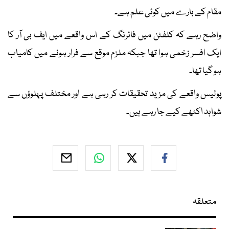
مقام کے بارے میں کوئی علم ہے۔
واضح رہے کہ کلفٹن میں فائرنگ کے اس واقعے میں ایف بی آر کا
ایک افسر زخمی ہوا تھا جبکہ ملزم موقع سے فرار ہونے میں کامیاب
ہو گیا تھا۔
پولیس واقعے کی مزید تحقیقات کر رہی ہے اور مختلف پہلوؤں سے
شواہد اکٹھے کیے جا رہے ہیں۔
متعلقہ