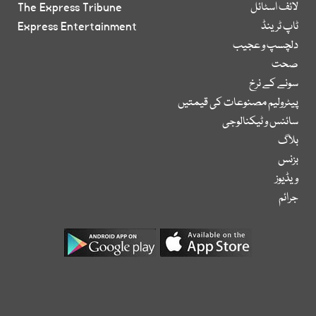
لائف اسٹائل
The Express Tribune
ٹاپ ٹرینڈ
Express Entertainment
دلچسپ و عجیب
صحت
سونے کے نرخ
پیٹرولیم مصنوعات کی قیمتیں
سائنس و ٹیکنالوجی
بلاگ
بزنس
ویڈیوز
جرائم