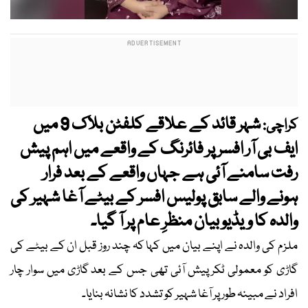
شہر قائد کے علاقے کلفٹن بلاک 9 میں
کراچی:
ایف بی آر افسر پر فائرنگ کے واقعے میں اہم پیش
رفت سامنے آئی ہے جہاں واقعے کے بعد فرار
ہونے والے سابق پولیس افسر کے بیٹے آغا شہیر کی
والدہ کا ویڈیو بیان منظرِ عام پر آ گیا۔
ملزم کی والدہ نے اپنے بیان میں کہا کہ چند روز قبل ان کے بیٹے کی
گاڑی کو معمولی ٹکر پیش آئی تھی جس کے بعد گاڑی میں سوار چار
افراد نے مبینہ طور پر آغا شہیر کو تشدد کا نشانہ بنایا۔