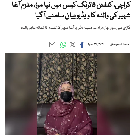
کراچی، کلفٹن فائرنگ کیس میں نیا موڑ، ملزم آغا
شہیر کی والدہ کا ویڈیو بیان سامنے آگیا
گاڑی میں سوار چار افراد نے مبینہ طور پر آغا شہیر کو تشدد کا نشانہ بنایا، والدہ
محمد شاہ میر خان
April 28, 2026