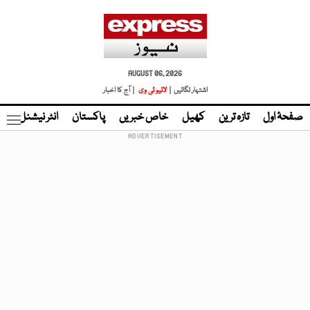
AUGUST 06, 2026
اشتہار لگائیں |
لائیو ٹی وی
| آج کا اخبار
صفحۂ اول
تازہ ترین
کھیل
خاص خبریں
پاکستان
انٹر نیشنل
ٹا