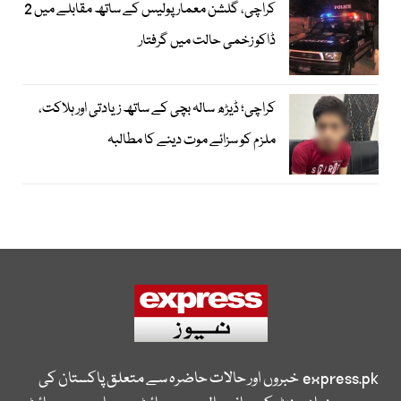
کراچی، گلشن معمار پولیس کے ساتھ مقابلے میں 2
ڈاکو زخمی حالت میں گرفتار
کراچی؛ ڈیڑھ سالہ بچی کے ساتھ زیادتی اور ہلاکت،
ملزم کو سزائے موت دینے کا مطالبہ
express.pk
خبروں اور حالات حاضرہ سے متعلق پاکستان کی