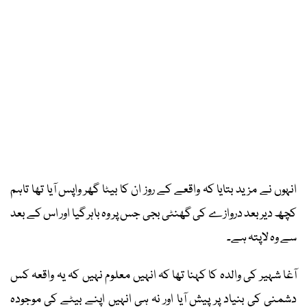
انہوں نے مزید بتایا کہ واقعے کے روز ان کا بیٹا گھر واپس آیا تھا تاہم
کچھ دیر بعد دروازے کی گھنٹی بجی جس پر وہ باہر گیا اور اس کے بعد
سے وہ لاپتہ ہے۔
آغا شہیر کی والدہ کا کہنا تھا کہ انہیں معلوم نہیں کہ یہ واقعہ کس
دشمنی کی بنیاد پر پیش آیا اور نہ ہی انہیں اپنے بیٹے کی موجودہ