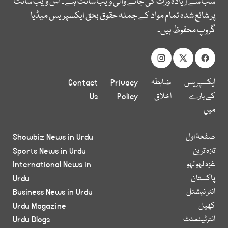
سب سے زیادہ وزٹ کی جانے والی ویب سائٹ ہے۔ اس ویب سائٹ
پر شائع شدہ تمام مواد کے جملہ حقوق بحق ایکسپریس میڈیا
گروپ محفوظ ہیں۔
ایکسپریس
ضابطہ
Privacy
Contact
کے بارے
اخلاق
Policy
Us
میں
صفحۂ اول
Showbiz News in Urdu
تازہ ترین
Sports News in Urdu
غزہ لہو لہو
International News in
پاکستان
Urdu
انٹر نیشنل
Business News in Urdu
کھیل
Urdu Magazine
انٹرٹینمنٹ
Urdu Blogs