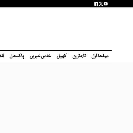
صفحۂ اول
تازہ ترین
کھیل
خاص خبریں
پاکستان
انٹ