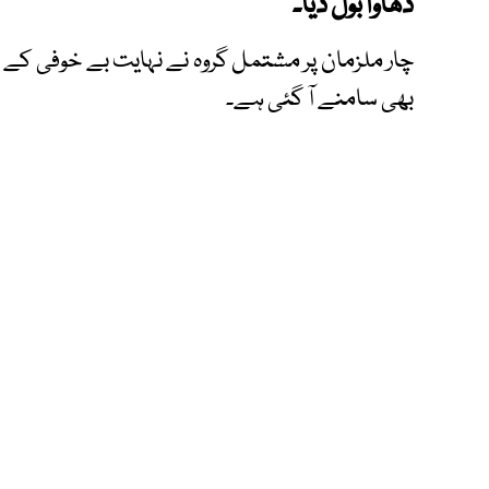
دھاوا بول دیا۔
چار ملزمان پر مشتمل گروہ نے نہایت بے خوفی کے
بھی سامنے آ گئی ہے۔