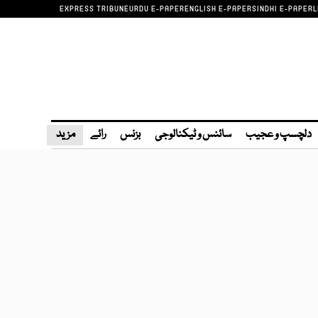
EXPRESS TRIBUNE
URDU E-PAPER
ENGLISH E-PAPER
SINDHI E-PAPER
L
دلچسپ و عجیب
سائنس و ٹیکنالوجی
بزنس
رائے
مزید