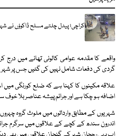
کراچی؛ پیدل چلتے مسلح ڈاکوؤں نے شہری
واقعے کا مقدمہ عوامی کالونی تھانے میں درج ک
گردی کی دفعات شامل نہیں کی گئیں جس پر شہریو
علاقہ مکینوں کا کہنا ہے کہ ضلع کورنگی میں اس
اضافہ ہو چکا ہے اور جرائم پیشہ عناصر بلا خوف سر
شہریوں کے مطابق وارداتوں میں ملوث گروہ چہروں پر
اندرون سندھ کے کچے کے علاقوں میں سرگرم جرائم 
اب یہی رجحان شہر کے گنجان علاقوں میں بھی دیکھ