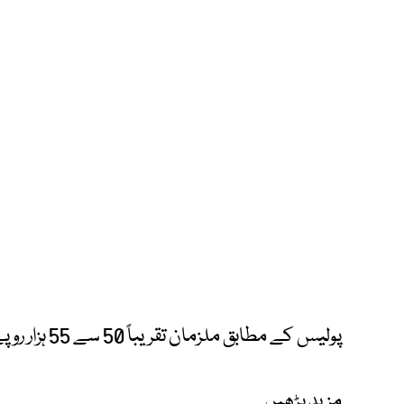
پولیس کے مطابق ملزمان تقریباً 50 سے 55 ہزار روپے نقدی لوٹ کر فرار ہو گئے۔
مزید پڑھیں