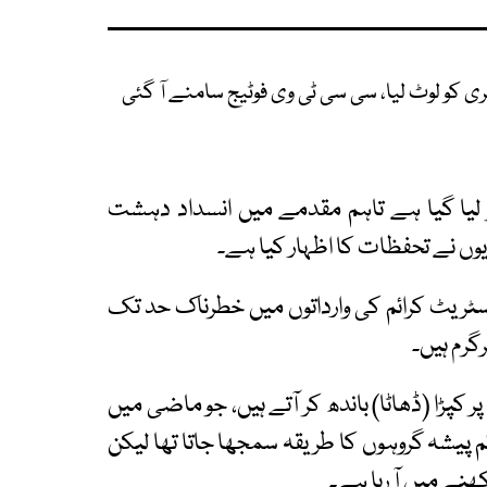
 کو لوٹ لیا، سی سی ٹی وی فوٹیج سامنے آ گئی
ر لیا گیا ہے تاہم مقدمے میں انسداد دہشت
ں نے تحفظات کا اظہار کیا ہے۔
ٹریٹ کرائم کی وارداتوں میں خطرناک حد تک
گرم ہیں۔
 کپڑا (ڈھاٹا) باندھ کر آتے ہیں، جو ماضی میں
پیشہ گروہوں کا طریقہ سمجھا جاتا تھا لیکن
نے میں آ رہا ہے۔