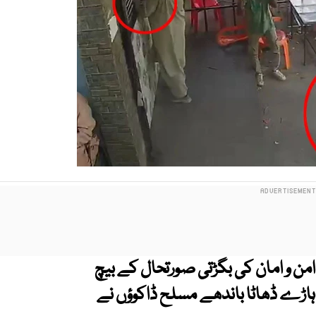
من و امان کی بگڑتی صورتحال کے بیچ
دہاڑے ڈھاٹا باندھے مسلح ڈاکوؤں نے