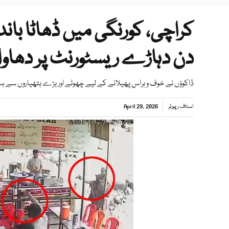
کراچی، کورنگی میں ڈھاٹا باند
دن دہاڑے ریسٹورنٹ پر دھاوا
ڈاکوؤں نے خوف و ہراس پھیلانے کے لیے چھوٹے اور بڑے ہتھیاروں سے ہو
اسٹاف رپورٹر
April 29, 2026