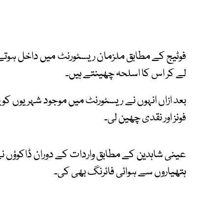
فوٹیج کے مطابق ملزمان ریسٹورنٹ میں داخل ہوتے
لے کر اس کا اسلحہ چھینتے ہیں۔
بعد ازاں انہوں نے ریسٹورنٹ میں موجود شہریوں کو ی
فونز اور نقدی چھین لی۔
عینی شاہدین کے مطابق واردات کے دوران ڈاکوؤں ن
ہتھیاروں سے ہوائی فائرنگ بھی کی۔