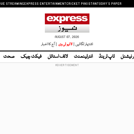
IVE STREAMING
EXPRESS ENTERTAINMENT
CRICKET PAKISTAN
TODAY'S PAPER
AUGUST 07, 2026
اشتہار لگائیں |
لائیو ٹی وی
| آج کا اخبار
ر نیشنل
ٹاپ ٹرینڈ
انٹرٹینمنٹ
لائف اسٹائل
فیکٹ چیک
صحت