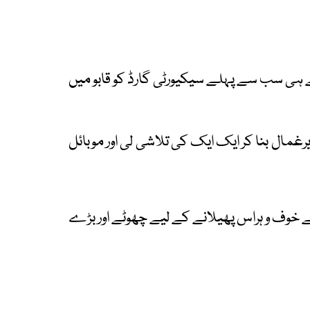
 ہی سب سے پہلے سیکیورٹی گارڈ کو قابو میں
رغمال بنا کر ایک ایک کی تلاشی لی اور موبائل
ے خوف و ہراس پھیلانے کے لیے چھوٹے اور بڑے