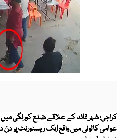
شہر قائد کے علاقے ضلع کورنگی میں ا
کراچی:
عوامی کالونی میں واقع ایک ریسٹورنٹ پر دن 