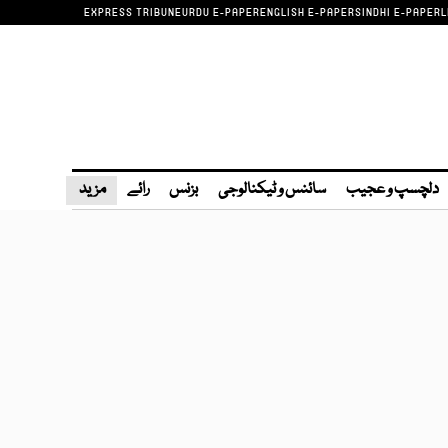
EXPRESS TRIBUNE
URDU E-PAPER
ENGLISH E-PAPER
SINDHI E-PAPER
L
دلچسپ و عجیب
سائنس و ٹیکنالوجی
بزنس
رائے
مزید