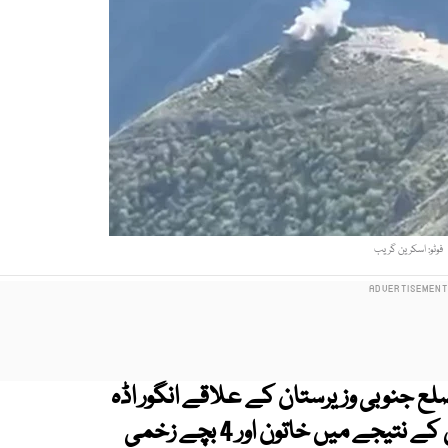
فوٹو: اسکرین گریب
لع جنوبی وزیرستان کے علاقے انگور اڈہ
میں شہری آبادی پر پھر بزدلانہ حملہ کیا، جس کے نتیجے میں خاتون اور 4 بچے زخمی