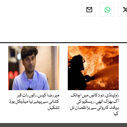
راولپنڈی، دو دکانوں میں اچانک
میر رضا کیس، راتوں رات قبر
آگ بھڑک اٹھی، ریسکیو کی
کشائی سے پہلے نیا میڈیکل بورڈ
بروقت کارروائی سے بڑا نقصان ٹل
تشکیل
گیا