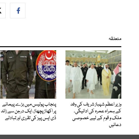
متعلقہ
وزیر اعظم شہباز شریف کی وفد
پنجاب پولیس میں بڑے پیمانے
کے ہمراہ عمرہ کی ادائیگی،
پر اکھاڑ پچھاڑ، ایک درجن سے زائد
ملک و قوم کے لیے خصوصی
ڈی ایس پیز کی تقرری اور تبادلے
دعائیں