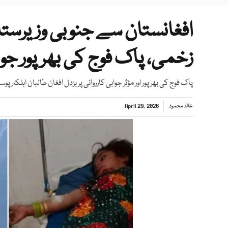
زخمی، پاک فوج کی بھرپور جواب
پاک فوج کی بھرپور اور مؤثر جوابی کارروائی پر بزدل افغان طالبان اہلکار 
خالد محمود
April 29, 2026