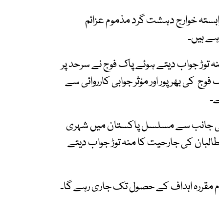
 وابستہ خوارج دہشت گرد مذموم عزائم
ہے ہیں۔
ہ توڑ جواب دیتے ہوئے پاک فوج نے سرحد پر
 فوج کی بھرپور اور مؤثر جوابی کارروائی سے
ے۔
یم کی جانب سے مسلسل پاکستان میں شہری
ن طالبان کی جارحیت کا منہ توڑ جواب دیتے
ام مقررہ اہداف کے حصول تک جاری رہے گا۔