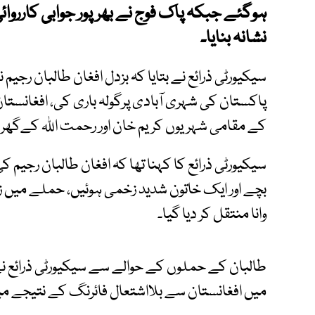
ہوگئے جبکہ پاک فوج نے بھرپور جوابی کارروائ
نشانہ بنایا۔
سیکیورٹی ذرائع نے بتایا کہ بزدل افغان طالبان رجی
پاکستان کی شہری آبادی پرگولہ باری کی، افغانستان ک
کے مقامی شہریوں کریم خان اور رحمت اللہ کےگھر پر
بچے اور ایک خاتون شدید زخمی ہوئیں، حملے میں زخم
وانا منتقل کر دیا گیا۔
طالبان کے حملوں کے حوالے سے سیکیورٹی ذرائع نے 
میں افغانستان سے بلااشتعال فائرنگ کے نتیجے میں 3 افراد زخمی ہوئے ت