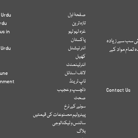
صفحۂ اول
 Urdu
تازہ ترین
rdu
غزہ لہو لہو
ws in
پاکستان
کی سب سے زیادہ
انٹر نیشنل
 Urdu
 تمام مواد کے
کھیل
انٹرٹینمنٹ
لائف اسٹائل
bune
ٹاپ ٹرینڈ
inment
دلچسپ و عجیب
Contact Us
صحت
سونے کے نرخ
پیٹرولیم مصنوعات کی قیمتیں
سائنس و ٹیکنالوجی
بلاگ