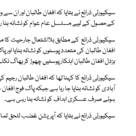
سیکیورٹی ذرائع نے بتایا کہ افغان طالبان اور ان سے
کےحصول کے لیے مسلسل عام عوام کو نشانہ بنا ر
سیکیورٹی ذرائع کے مطابق بلااشتعال جارحیت کا من
افغان طالبان کی متعدد پوسٹوں کو نشانہ بنایا اور پاک
بزدل افغان طالبان اہلکار پوسٹیں چھوڑ کر بھاگ نکل
سیکیورٹی ذرائع کا کہنا تھا کہ افغان طالبان رج
آبادی کو نشانہ بنایا جا رہا ہے جبکہ پاک فوج افغا
ہوئے صرف عسکری اہداف کو نشانہ بنا رہی ہے۔
سیکیورٹی ذرائع نے بتایا کہ آپریشن غضب للحق تم