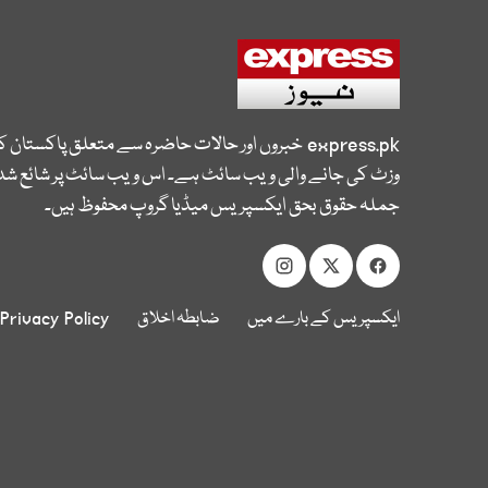
express.pk
خبروں اور حالات حاضرہ سے متعلق پاکستان 
وزٹ کی جانے والی ویب سائٹ ہے۔ اس ویب سائٹ پر شائع شدہ
جملہ حقوق بحق ایکسپریس میڈیا گروپ محفوظ ہیں۔
ایکسپریس کے بارے میں
ضابطہ اخلاق
Privacy Policy