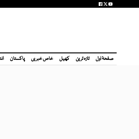
صفحۂ اول
تازہ ترین
کھیل
خاص خبریں
پاکستان
انٹ