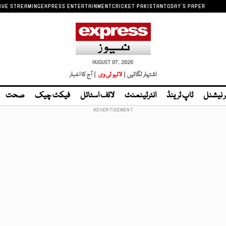
IVE STREAMING
EXPRESS ENTERTAINMENT
CRICKET PAKISTAN
TODAY'S PAPER
AUGUST 07, 2026
اشتہار لگائیں |
لائیو ٹی وی
| آج کا اخبار
ر نیشنل
ٹاپ ٹرینڈ
انٹرٹینمنٹ
لائف اسٹائل
فیکٹ چیک
صحت