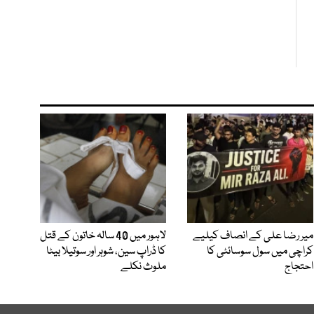
میر رضا علی کے انصاف کیلیے
لاہور میں 40 سالہ خاتون کے قتل
کراچی میں سول سوسائٹی کا
کا ڈراپ سین، شوہر اور سوتیلا بیٹا
احتجاج
ملوث نکلے