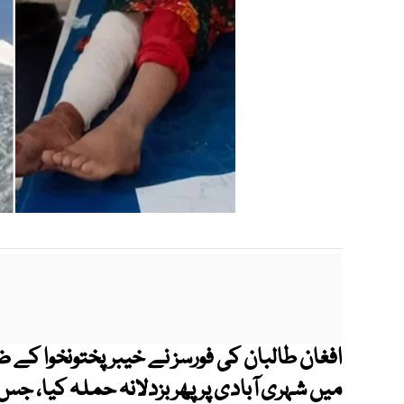
افغان طالبان کی فورسز نے خیبرپختونخوا کے ض