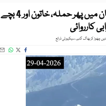
افغانستان سے جنوبی وزیرستان میں پھر حملہ، خاتون اور 4 بچے
ی کارروائی
پوسٹیں چھوڑ کر بھاگ گئے، سیکیورٹی ذرائع