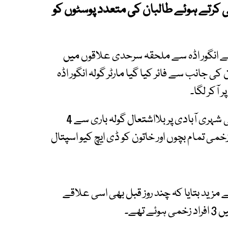
ی کرتے ہوئے طالبان کی متعدد پوسٹوں کو
م نے انگور اڈہ سے ملحقہ سرحدی علاقوں میں
ی جانب سے فائر کیا گیا مارٹر گولہ انگور اڈہ
 آکر لگا۔
سیکیورٹی ذرائع کا کہنا تھا کہ افغان طالبان رجیم کی شہری آبادی پر بلااشتعال گولہ باری سے 4
ی تمام بچوں اور خاتون کو ڈی ایچ کیو اسپتال
مزید بتایا کہ چند روز قبل بھی اسی علاقے
ھے۔