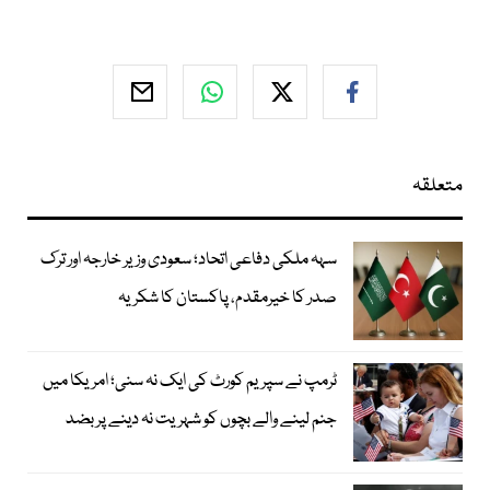
متعلقہ
سہہ ملکی دفاعی اتحاد؛ سعودی وزیر خارجہ اور ترک
صدر کا خیرمقدم، پاکستان کا شکریہ
ٹرمپ نے سپریم کورٹ کی ایک نہ سنی؛ امریکا میں
جنم لینے والے بچوں کو شہریت نہ دینے پر بضد