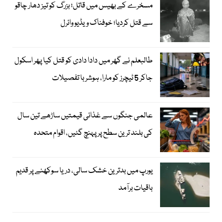
مسخرے کے بھیس میں قاتل؛ بزرگ کو تیز دھار چاقو
سے قتل کردیا؛ خوفناک ویڈیو وائرل
طالبعلم نے گھر میں دادا دادی کو قتل کیا پھر اسکول
جاکر 5 ٹیچرز کو مارا، ہوشربا تفصیلات
عالمی جنگوں سے غذائی قیمتیں ساڑھے تین سال
کی بلند ترین سطح پر پہنچ گئیں، اقوام متحدہ
یورپ میں بدترین خشک سالی، دریا سوکھنے پر قدیم
باقیات برآمد