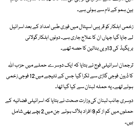
بین ہمو کے نام سے ہوئی ہے۔
زخمی اہلکار کو قریبی اسپتال میں فوری طبی امداد کے بعد اسرائیل
لے جایا گیا جہاں ان کا علاج جاری ہے۔ دونوں اہلکار گولانی
بریگیڈ کی 13ویں بٹالین کا حصہ تھے۔
ترجمان اسرائیلی فوج نے بتایا کہ ایک دوسرے حملے میں حزب اللہ
کا ڈرون فوجی گاڑی سے ٹکرا گیا جس کے نتیجے میں 12 فوجی زخمی
ہوئے تھے۔ یہ حملہ لبنان سے کیا گیا تھا۔
دوسری جانب لبنان کی وزارت صحت نے بتایا کہ اسرائیلی فضائیہ کے
حملوں میں کم از کم 9 افراد ہلاک ہوئے جن میں 2 بچے بھی شامل
ہیں۔