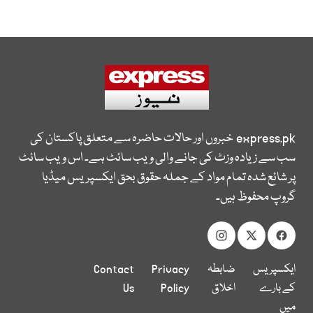
express.pk
خبروں اور حالات حاضرہ سے متعلق پاکستان کی
سب سے زیادہ وزٹ کی جانے والی ویب سائٹ ہے۔ اس ویب سائٹ
پر شائع شدہ تمام مواد کے جملہ حقوق بحق ایکسپریس میڈیا
گروپ محفوظ ہیں۔
ایکسپریس
ضابطہ
Privacy
Contact
کے بارے
اخلاق
Policy
Us
میں