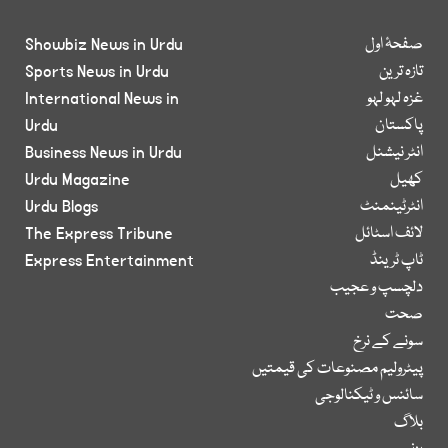
صفحۂ اول
Showbiz News in Urdu
تازہ ترین
Sports News in Urdu
غزہ لہو لہو
International News in
پاکستان
Urdu
انٹر نیشنل
Business News in Urdu
کھیل
Urdu Magazine
انٹرٹینمنٹ
Urdu Blogs
لائف اسٹائل
The Express Tribune
ٹاپ ٹرینڈ
Express Entertainment
دلچسپ و عجیب
صحت
سونے کے نرخ
پیٹرولیم مصنوعات کی قیمتیں
سائنس و ٹیکنالوجی
بلاگ