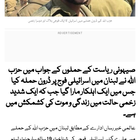
حزب اللہ کے ڈرون حملے میں اسرائیل کا ایک فوجی ہلاک اور دوسرا زخمی
صیہونی ریاست کے حملوں کے جواب میں حزب
اللہ نے لبنان میں اسرائیلی فوج پر ڈرون حملہ کیا
جس میں ایک اہلکار مارا گیا جب کہ ایک شدید
زخمی حالت میں زندگی و موت کی کشمکش میں
ہے۔
عالمی خبر رساں ادارے کے مطابق لبنان میں حزب اللہ کے حملے
میں مارے گئے اسرائیلی فوجی کی شناخت 19 سالہ سارجنٹ لیئم