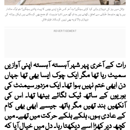
ہڑتال میں روز کی دیہاڑی والے کیا کرتے ہونگے؟ وہ آخر کس طرح اپنے بچوں کا پیٹ پالتے ہونگے؟ جو لوگ مالدار
ہیں یا پھر متوسط طبقے سے تعلق رکھتے ہیں وہ تو گھر میں اشیا ضرورت کو جمع بھی کرسکتے ہیں لیکن روزانہ کی
دیہاڑی والا تو یہ بھی نہیں کرسکتا۔ فوٹو: فائل
رات کے آخری پہر شہر آہستہ آہستہ اپنی آوازیں
سمیٹ رہا تھا مگر ایک چوک ایسا بھی تھا جہاں
دن ابھی ختم نہیں ہوا تھا۔ ایک مزدور سیمنٹ کی
بوریوں کے ساتھ ٹیک لگائے بیٹھا تھا۔ اس کی
آنکھیں بند تھیں مگر ہاتھ جیسے ابھی بھی کام
کے عادی ہوں، ہلکے ہلکے حرکت میں تھے۔ میں
کچھ دیر کھڑا اسے دیکھتا رہا۔ دل میں خیال آیا کہ