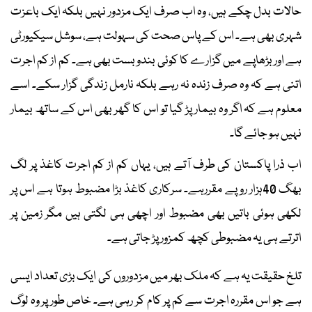
حالات بدل چکے ہیں، وہ اب صرف ایک مزدور نہیں بلکہ ایک باعزت
شہری بھی ہے۔ اس کے پاس صحت کی سہولت ہے، سوشل سیکیورٹی
ہے اور بڑھاپے میں گزارے کا کوئی بندوبست بھی ہے۔ کم از کم اجرت
اتنی ہے کہ وہ صرف زندہ نہ رہے بلکہ نارمل زندگی گزار سکے۔ اسے
معلوم ہے کہ اگر وہ بیمار پڑ گیا تو اس کا گھر بھی اس کے ساتھ بیمار
نہیں ہو جائے گا۔
اب ذرا پاکستان کی طرف آتے ہیں، یہاں کم از کم اجرت کاغذ پر لگ
بھگ 40ہزار روپے مقررہے۔ سرکاری کاغذ بڑا مضبوط ہوتا ہے اس پر
لکھی ہوئی باتیں بھی مضبوط اور اچھی ہی لگتی ہیں مگر زمین پر
اترتے ہی یہ مضبوطی کچھ کمزور پڑ جاتی ہے۔
تلخ حقیقت یہ ہے کہ ملک بھر میں مزدوروں کی ایک بڑی تعداد ایسی
ہے جو اس مقررہ اجرت سے کم پر کام کر رہی ہے۔ خاص طور پر وہ لوگ