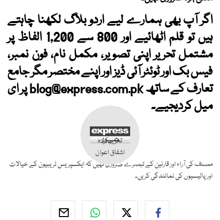
اگر آپ بھی ہمارے لیے اردو بلاگ لکھنا چاہتے
ہیں تو قلم اٹھائیے اور 800 سے 1,200 الفاظ پر
مشتمل تحریر اپنی تصویر، مکمل نام، فون نمبر،
فیس بک اور ٹوئٹر آئی ڈیز اور اپنے مختصر مگر جامع
تعارف کے ساتھ
blog@express.com.pk
پر ای
میل کردیجیے۔
تحریر کردہ
اشفاق اعوان
مصنف کی آراء اور قارئین کے تبصرے ضروری نہیں کہ ایکسپریس ٹریبیون کے خیالات
اور پالیسیوں کی نمائندگی کریں۔