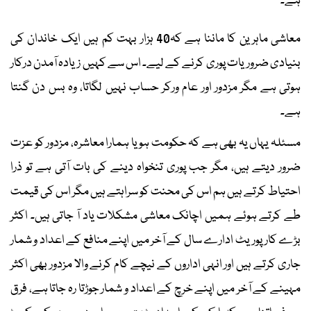
ہے۔
معاشی ماہرین کا ماننا ہے کہ40 ہزار بہت کم ہیں ایک خاندان کی
بنیادی ضروریات پوری کرنے کے لیے۔ اس سے کہیں زیادہ آمدن درکار
ہوتی ہے مگر مزدور اور عام ورکر حساب نہیں لگاتا، وہ بس دن گنتا
ہے۔
مسئلہ یہاں یہ بھی ہے کہ حکومت ہو یا ہمارا معاشرہ، مزدور کو عزت
ضرور دیتے ہیں، مگر جب پوری تنخواہ دینے کی بات آتی ہے تو ذرا
احتیاط کرتے ہیں ہم اس کی محنت کو سراہتے ہیں مگر اس کی قیمت
طے کرتے ہوئے ہمیں اچانک معاشی مشکلات یاد آ جاتی ہیں۔ اکثر
بڑے کارپوریٹ ادارے سال کے آخر میں اپنے منافع کے اعداد و شمار
جاری کرتے ہیں اور انہی اداروں کے نیچے کام کرنے والا مزدور بھی اکثر
مہینے کے آخر میں اپنے خرچ کے اعداد و شمار جوڑتا رہ جاتا ہے، فرق