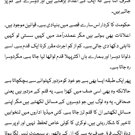
صرف اتنا ہے کہ ایک کے اعداد بڑھتے ہیں اور دوسرے کے کم پڑ
جاتے ہیں۔
حکومت کا کردار اس سارے قصے میں بنیادی ہے۔ قوانین موجود ہیں،
اعلانات بھی ہوتے ہیں مگر عملدرآمد میں کہیں سستی تو کہیں
نااہلی دکھا دی جاتی ہے۔ کم از کم اجرت مقرر کرنا ایک قدم ہے، اسے
دلوانا دوسرا اور ہمارے ہاں اکثر پہلا قدم تواٹھا لیا جاتا ہے، مگردوسرا
رہ جاتا ہے۔
پھر ایک طبقہ ایسا بھی ہے جو خود کو مزدور کہلوانے سے ہچکچاتا ہے
حالانکہ وہ بھی اسی صف میں کھڑا ہے۔ یہ قلم کے مزدور ہیں یعنی
صحافی۔ یہ وہ لوگ ہیں جو دوسروں کے مسائل لکھتے ہیں مگر اپنے
مسائل لکھتے ان کا قلم لرز جاتا ہے، کئی میڈیا اداروں میں تنخواہیں
تاخیر کا شکار رہتی ہیں، نوکری کا کوئی خاص تحفظ نہیں اور اوپر سے
دباؤ الگ۔ فرق صرف یہ ہے کہ ان کے ہاتھوں پر سیمنٹ نہیں لگا ہوتا