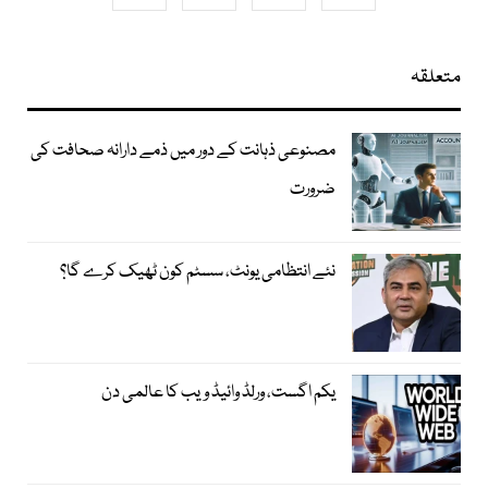
متعلقہ
مصنوعی ذہانت کے دور میں ذمے دارانہ صحافت کی
ضرورت
نئے انتظامی یونٹ، سسٹم کون ٹھیک کرے گا؟
یکم اگست، ورلڈ وائیڈ ویب کا عالمی دن