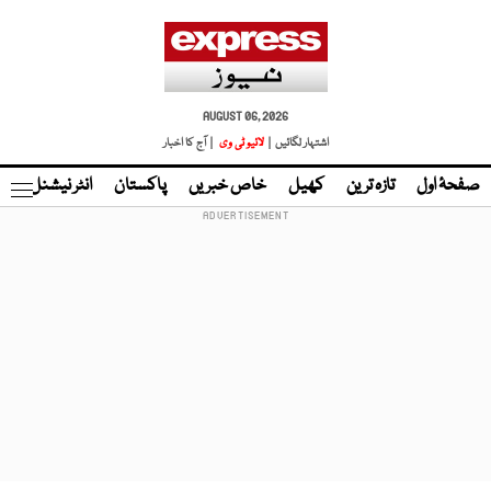
AUGUST 06, 2026
اشتہار لگائیں |
لائیو ٹی وی
| آج کا اخبار
صفحۂ اول
تازہ ترین
کھیل
خاص خبریں
پاکستان
انٹر نیشنل
ٹا