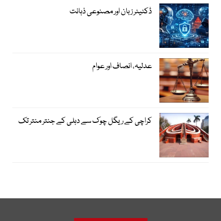
ڈکٹیٹر زبان اور مصنوعی ذہانت
عدلیہ، انصاف اور عوام
کراچی کے ریگل چوک سے دہلی کے جنتر منتر تک