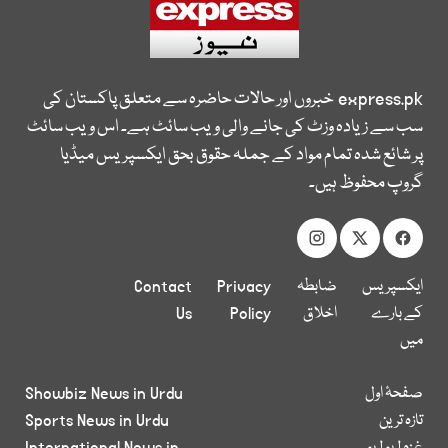
express.pk
خبروں اور حالات حاضرہ سے متعلق پاکستان کی
سب سے زیادہ وزٹ کی جانے والی ویب سائٹ ہے۔ اس ویب سائٹ
پر شائع شدہ تمام مواد کے جملہ حقوق بحق ایکسپریس میڈیا
گروپ محفوظ ہیں۔
ایکسپریس
ضابطہ
Privacy
Contact
کے بارے
اخلاق
Policy
Us
میں
صفحۂ اول
Showbiz News in Urdu
تازہ ترین
Sports News in Urdu