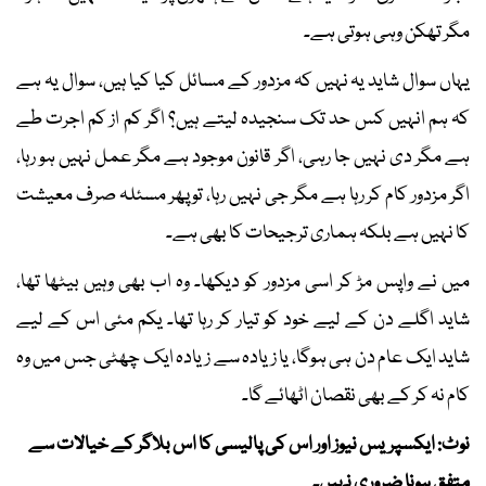
مگر تھکن وہی ہوتی ہے۔
یہاں سوال شاید یہ نہیں کہ مزدور کے مسائل کیا کیا ہیں، سوال یہ ہے
کہ ہم انہیں کس حد تک سنجیدہ لیتے ہیں؟ اگر کم از کم اجرت طے
ہے مگر دی نہیں جا رہی، اگر قانون موجود ہے مگر عمل نہیں ہو رہا،
اگر مزدور کام کر رہا ہے مگر جی نہیں رہا، تو پھر مسئلہ صرف معیشت
کا نہیں ہے بلکہ ہماری ترجیحات کا بھی ہے۔
میں نے واپس مڑ کر اسی مزدور کو دیکھا۔ وہ اب بھی وہیں بیٹھا تھا،
شاید اگلے دن کے لیے خود کو تیار کر رہا تھا۔ یکم مئی اس کے لیے
شاید ایک عام دن ہی ہوگا، یا زیادہ سے زیادہ ایک چھٹی جس میں وہ
کام نہ کر کے بھی نقصان اٹھائے گا۔
نوٹ: ایکسپریس نیوز اور اس کی پالیسی کا اس بلاگر کے خیالات سے
متفق ہونا ضروری نہیں۔