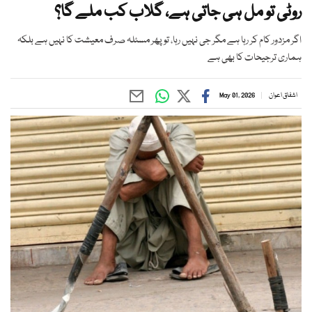
روٹی تو مل ہی جاتی ہے، گلاب کب ملے گا؟
اگر مزدور کام کر رہا ہے مگر جی نہیں رہا، تو پھر مسئلہ صرف معیشت کا نہیں ہے بلکہ
ہماری ترجیحات کا بھی ہے
اشفاق اعوان
May 01, 2026