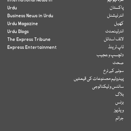
غزہ لہو لہو
International News in
پاکستان
Urdu
انٹر نیشنل
Business News in Urdu
کھیل
Urdu Magazine
انٹرٹینمنٹ
Urdu Blogs
لائف اسٹائل
The Express Tribune
ٹاپ ٹرینڈ
Express Entertainment
دلچسپ و عجیب
صحت
سونے کے نرخ
پیٹرولیم مصنوعات کی قیمتیں
سائنس و ٹیکنالوجی
بلاگ
بزنس
ویڈیوز
جرائم