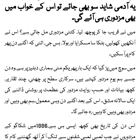
یہ آدمی شاید سو بھی جائے تو اس کے خواب میں
بھی مزدوری ہی آئے گی۔
میں نے قریب جا کر پوچھ لیا، کتنی مزدوری مل جاتی ہے؟ اس نے
آنکھیں کھولیں، ہلکا سا مسکرایا اور بولا، بس جی، اتنی کہ اگلے دن پھر
کام پرآ سکیں۔
میں سوچ میں پڑ گیا کہ ایک بار پھر یکم مئی ہماری دہلیز پر ہے،وہ دن
جسے ہم یومِ مزدور کہتے ہیں۔ سرکاری سطح پر چھٹی، چند تقاریر،
کچھ بیانات اور حسبِ روایت مزدور کی عظمت پر روشنی ڈالنے کی
ایک سالانہ مشق۔ اس کے بعد اگلے دن وہی معمول۔ہم بھی وہیں اور
مزدور بھی وہیں کا وہیں رہ جائے گا۔
اس دن کی تاریخ بھی کچھ ایسی ہی ہے،1886میں شکاگو کے
مزدوروں نے جب لمبی لمبی شفٹوں سے تنگ آکر آٹھ گھنٹے کام کا