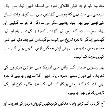
مطالبہ کیا تو یہ کوئی انقلابی نعرہ اور فلسفہ نہیں تھا، بس ایک
سیدھی سی بات تھی کہ چوبیس گھنٹوں میں سے کچھ وقت انسان
کے اپنے لیے بھی ہونا چاہیے مگر اس سادگی کا جواب گولیوں اور
پھانسیوں سے دیا گیا۔ یوں آٹھ گھنٹے کام، آٹھ گھنٹے آرام اور آٹھ
گھنٹے زندگی کا نعرہ تاریخ میں ثبت ہو گیا۔ اس کے بعد دنیا کے کئی
حصوں میں مزدوروں نے اپنی اپنی جنگیں لڑیں۔ کہیں روٹی کے لیے،
کہیں عزت کے لیے۔
پھر بیسویں صدی کے اوائل میں امریکا میں خواتین مزدوروں کی
تحریک کے دوران ہمیں صرف روٹی نہیں، گلاب بھی چاہیے کا نعرہ
بھی بلند کیا گیا۔ یعنی روزگار کیساتھ کیساتھ وقار، سکون اور ایک
نارمل زندگی بھی چاہیے۔
آج اگر دنیا کے ترقی یافتہ ملکوں کو دیکھیں تو وہاں مزدور کی تعریف اور