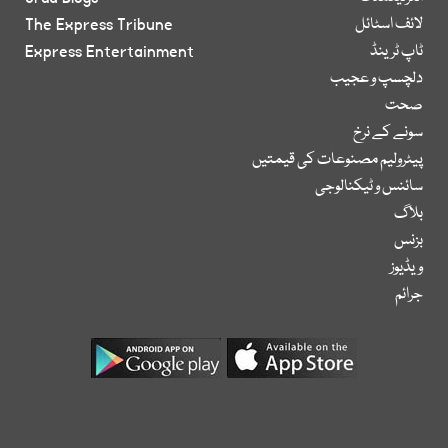
لائف اسٹائل
The Express Tribune
ٹاپ ٹرینڈ
Express Entertainment
دلچسپ و عجیب
صحت
سونے کے نرخ
پیٹرولیم مصنوعات کی قیمتیں
سائنس و ٹیکنالوجی
بلاگ
بزنس
ویڈیوز
جرائم