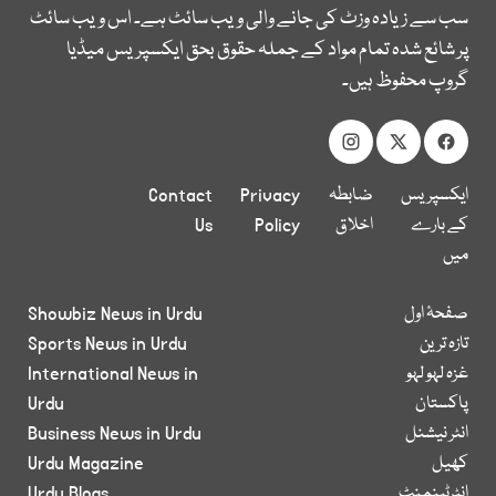
سب سے زیادہ وزٹ کی جانے والی ویب سائٹ ہے۔ اس ویب سائٹ
پر شائع شدہ تمام مواد کے جملہ حقوق بحق ایکسپریس میڈیا
گروپ محفوظ ہیں۔
ایکسپریس
ضابطہ
Privacy
Contact
کے بارے
اخلاق
Policy
Us
میں
صفحۂ اول
Showbiz News in Urdu
تازہ ترین
Sports News in Urdu
غزہ لہو لہو
International News in
پاکستان
Urdu
انٹر نیشنل
Business News in Urdu
کھیل
Urdu Magazine
انٹرٹینمنٹ
Urdu Blogs