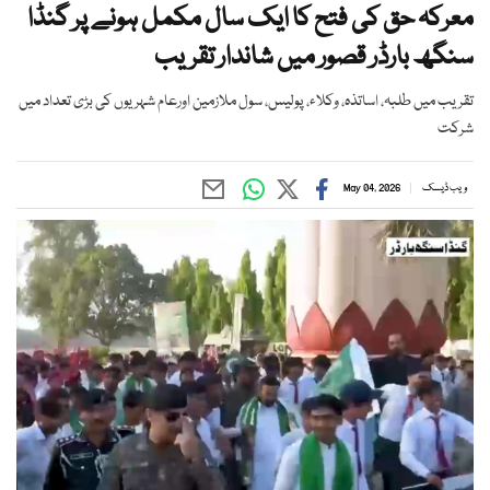
معرکہ حق کی فتح کا ایک سال مکمل ہونے پر گنڈا
سنگھ بارڈر قصور میں شاندار تقریب
تقریب میں طلبہ، اساتذہ، وکلاء، پولیس، سول ملازمین اورعام شہریوں کی بڑی تعداد میں
شرکت
ویب ڈیسک
May 04, 2026