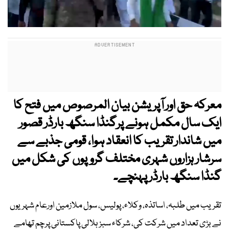
معرکہ حق اور آپریشن بیان المرصوص میں فتح کا
ایک سال مکمل ہونے پرگنڈا سنگھ بارڈر قصور
میں شاندار تقریب کا انعقاد ہوا، قومی جذبے سے
سرشار ہزاروں شہری مختلف گروپوں کی شکل میں
گنڈا سنگھ بارڈر پہنچے۔
تقریب میں طلبہ، اساتذہ، وکلاء، پولیس، سول ملازمین اورعام شہریوں
نے بڑی تعداد میں شرکت کی، شرکاء سبز ہلالی پاکستانی پرچم تھامے