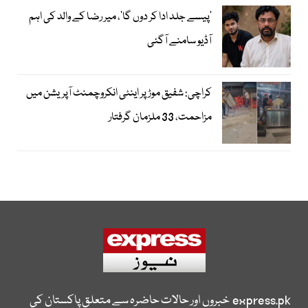
’پیسے جلد ادا کر دوں گا‘، میر رضا کے والد کی اہم
آڈیو سامنے آگئی
کراچی: شفیق موڑ پر اینٹی انکروچمنٹ آپریشن میں
مزاحمت، 33 ملزمان گرفتار
express.pk
خبروں اور حالات حاضرہ سے متعلق پاکستان کی