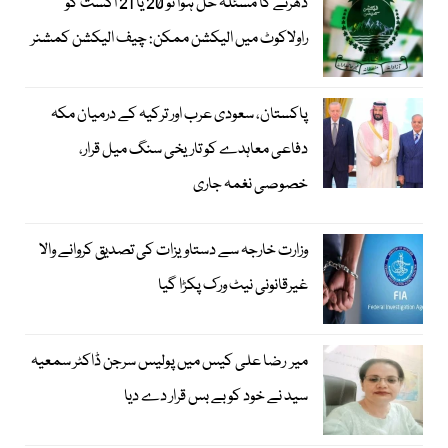
دھرنے کا مسئلہ حل ہوا تو 20 یا 21 اگست کو
راولاکوٹ میں الیکشن ممکن: چیف الیکشن کمشنر
پاکستان، سعودی عرب اور ترکیہ کے درمیان مکہ
دفاعی معاہدے کو تاریخی سنگ میل قرار،
خصوصی نغمہ جاری
وزارت خارجہ سے دستاویزات کی تصدیق کروانے والا
غیرقانونی نیٹ ورک پکڑا گیا
میر رضا علی کیس میں پولیس سرجن ڈاکٹر سمعیہ
سید نے خود کو بے بس قرار دے دیا