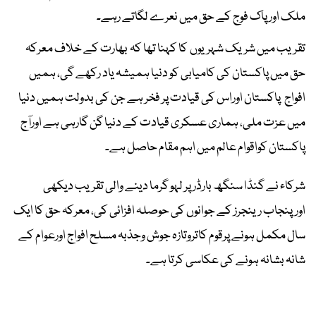
ملک اور پاک فوج کے حق میں نعرے لگاتے رہے۔
تقریب میں شریک شہریوں کا کہنا تھا کہ بھارت کے خلاف معرکہ
حق میں پاکستان کی کامیابی کو دنیا ہمیشہ یاد رکھے گی، ہمیں
افواج پاکستان اوراس کی قیادت پر فخر ہے جن کی بدولت ہمیں دنیا
میں عزت ملی، ہماری عسکری قیادت کے دنیا گن گارہی ہے اورآج
پاکستان کواقوام عالم میں اہم مقام حاصل ہے۔
شرکاء نے گنڈا سنگھ بارڈر پر لہو گرما دینے والی تقریب دیکھی
اورپنجاب رینجرز کے جوانوں کی حوصلہ افزائی کی، معرکہ حق کا ایک
سال مکمل ہونے پرقوم کاتروتازہ جوش وجذبہ مسلح افواج اورعوام کے
شانہ بشانہ ہونے کی عکاسی کرتا ہے۔