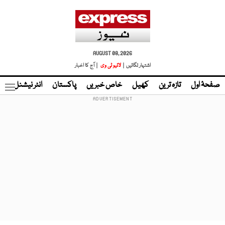
AUGUST 08, 2026
اشتہار لگائیں |
لائیو ٹی وی
| آج کا اخبار
صفحۂ اول
تازہ ترین
کھیل
خاص خبریں
پاکستان
انٹر نیشنل
ٹا