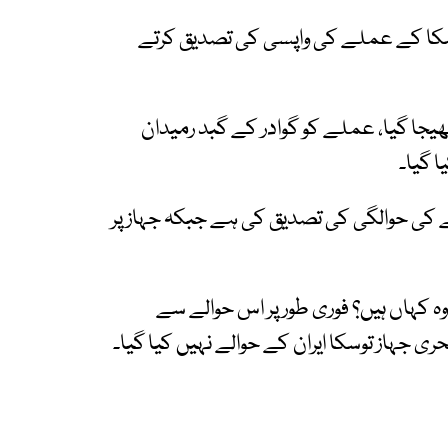
ز توسکا کے عملے کی واپسی کی تصدیق کرتے
ھیجا گیا، عملے کو گوادر کے گبد رمیدان
 گیا۔
 نے توسکا جہاز کے 15 رکنی عملے کی حوالگی کی تصدیق کی ہے جبکہ جہاز پر
 وہ کہاں ہیں؟ فوری طور پر اس حوالے سے
جہاز توسکا ایران کے حوالے نہیں کیا گیا۔