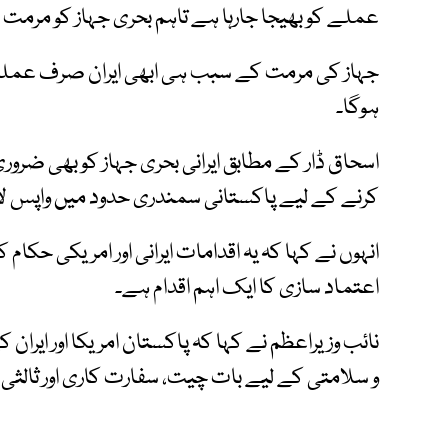
عملے کو بھیجا جارہا ہے تاہم بحری جہاز کو مرمت 
جہاز کی مرمت کے سبب ہی ابھی ایران صرف عملہ پ
ہوگا۔
اسحاق ڈار کے مطابق ایرانی بحری جہاز کو بھی ضر
کرنے کے لیے پاکستانی سمندری حدود میں واپس لایا
انہوں نے کہا کہ یہ اقدامات ایرانی اور امریکی حکا
اعتماد سازی کا ایک اہم اقدام ہے۔
نائب وزیراعظم نے کہا کہ پاکستان امریکا اور ایران ک
و سلامتی کے لیے بات چیت، سفارت کاری اور ثالثی 