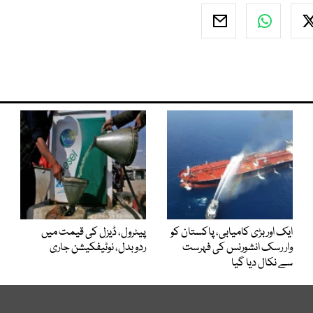
ایک اور بڑی کامیابی، پاکستان کو
پیٹرول، ڈیزل کی قیمت میں
وار رسک انشورنس کی فہرست
ردوبدل، نوٹیفکیشن جاری
سے نکال دیا گیا