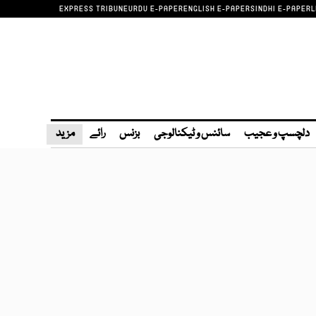
EXPRESS TRIBUNE
URDU E-PAPER
ENGLISH E-PAPER
SINDHI E-PAPER
L
دلچسپ و عجیب
سائنس و ٹیکنالوجی
بزنس
رائے
مزید