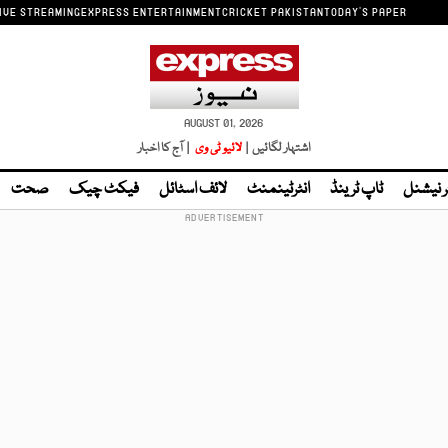
IVE STREAMING
EXPRESS ENTERTAINMENT
CRICKET PAKISTAN
TODAY'S PAPER
AUGUST 01, 2026
اشتہار لگائیں |
لائیو ٹی وی
| آج کا اخبار
ر نیشنل
ٹاپ ٹرینڈ
انٹرٹینمنٹ
لائف اسٹائل
فیکٹ چیک
صحت