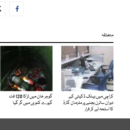
متعلقہ
کراچی میں بینک ڈکیتی کے
گوجر خان میں لڑکا 120 فٹ
دوران سائرن بجنے پر ملزمان گارڈ
گہرے کنویں میں گر گیا
کا اسلحہ لے کر فرار