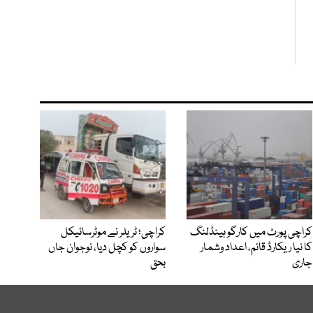
کراچی پورٹ میں کارگو ہینڈلنگ
کراچی؛ ٹریلر نے موٹرسائیکل
کا نیا ریکارڈ قائم، اعداد وشمار
سواروں کو کچل دیا، نوجوان جاں
جاری
بحق