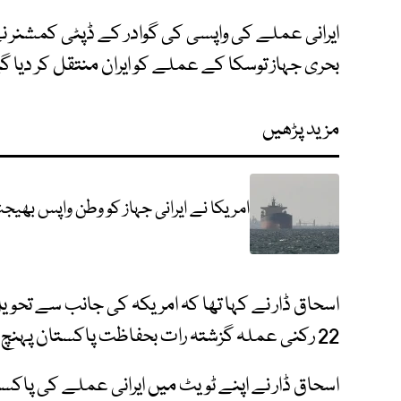
ایرانی عملے کی واپسی کی گوادر کے ڈپٹی کمشنر نے
بحری جہاز توسکا کے عملے کو ایران منتقل کر دیا گ
مزید پڑھیں
امریکا نے ایرانی جہاز کو وطن واپس بھیج
اسحاق ڈار نے کہا تھا کہ امریکہ کی جانب سے تحویل 
22 رکنی عملہ گزشتہ رات بحفاظت پاکستان پہنچ گیا تھا اور انھیں آج ایران منتقل کر دیا جائے گا۔
اسحاق ڈار نے اپنے ٹویٹ میں ایرانی عملے کی پاکستا