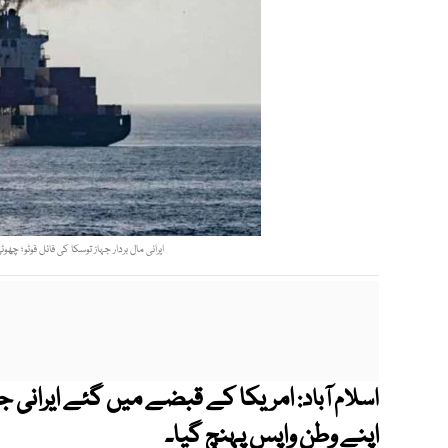
ایرانی مال بردار جہاز توسکا کی فائل فوٹو؛ چ
امریکا کے قبضے میں گئے ایرانی ج
اسلام آباد:
اپنے وطن واپس پہنچ گیا۔