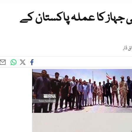
ی جہاز کا عملہ پاکستان کے
ق ڈار