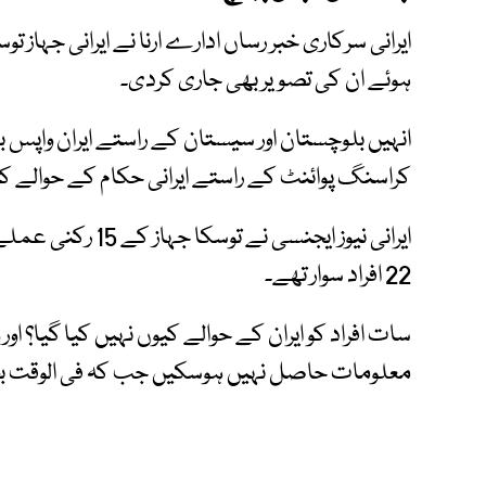
ایرانی سرکاری خبر رساں ادارے ارنا نے ایرانی جہا
ہوئے ان کی تصویر بھی جاری کردی۔
انہیں بلوچستان اور سیستان کے راستے ایران واپس ب
کراسنگ پوائنٹ کے راستے ایرانی حکام کے حوالے کیا
ایرانی نیوز ایجنسی
22 افراد سوار تھے۔
سات افراد کو ایران کے حوالے کیوں نہیں کیا گیا؟ اور
معلومات حاصل نہیں ہوسکیں جب کہ فی الوقت بحری 