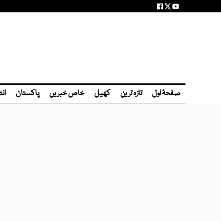
صفحۂ اول
تازہ ترین
کھیل
خاص خبریں
پاکستان
انٹ