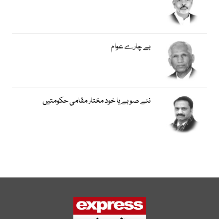
بے چارے عوام
نئے صوبے یا خود مختار مقامی حکومتیں