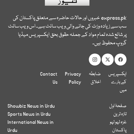
express.pk
خبروں اور حالات حاضرہ سے متعلق پاکستان کی
سب سے زیادہ وزٹ کی جانے والی ویب سائٹ ہے۔ اس ویب سائٹ
پر شائع شدہ تمام مواد کے جملہ حقوق بحق ایکسپریس میڈیا
گروپ محفوظ ہیں۔
ایکسپریس
ضابطہ
Privacy
Contact
کے بارے
اخلاق
Policy
Us
میں
صفحۂ اول
Showbiz News in Urdu
تازہ ترین
Sports News in Urdu
غزہ لہو لہو
International News in
پاکستان
Urdu