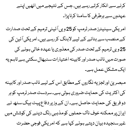
کرنے سے انکار کرتے رہے ہیں، جس کے نتیجے میں انھیں اپنے
عہدوں سے برطرفی کا سامنا کرنا پڑا۔
امریکی سینیٹرز صدر ٹرمپ کو 25 ویں آئینی ترمیم کے تحت صدارت
کے منصب سے ہٹانے کے لیے لابنگ کر رہے ہیں۔ امریکی آئین کی
25 ویں ترمیم کے تحت صدر کی معذوری یا عہدہ خالی ہونے کی
صورت میں نائب صدر اور کابینہ اختیارات سنبھال سکتی ہے تاہم یہ
ایک مشکل عمل ہے۔
مبصرین اور تجزیہ نگاروں کے مطابق اس کے لیے نائب صدر اور کابینہ
کی اکثریت کی حمایت ضروری ہوتی ہے۔ سردست صدر ٹرمپ کو ہر
دو فریق کی حمایت حاصل ہے۔ ان کے وزیر دفاع پیٹ ہیگ سٹھ نے
ایران پر ممکنہ خوف ناک حملوں کو مذہبی رنگ دینے کی کوشش میں
غیر سنجیدہ بیان دیتے ہوئے کہا ہے کہ امریکی فوجی حضرت