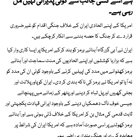
ہے اسے کسی جانب سے کوئی پذیرائی نہیں مل
رہی ہے۔
امریکا کے اپنے اتحادی ایران کے خلاف جنگی اقدام کو غیر ضروری
قرار دے کر جنگ کا حصہ بننے سے انکار کرچکے ہیں۔
ایران نے آبی گزرگاہ آبنائے ہرمز کو بند کرکے امریکا پر ایسا کاری وار کیا
ہے کہ ہزارہا کوششوں اور اپنے اتحادیوں کی منت سماجت اور آبنائے
ہرمز کھلوانے میں مدد کی اپیلیں کرنے کے باوجود کوئی ان کی مدد کو
نہ آیا تو امریکا نے ہرمز کی ناکہ بندی کر دی۔ ایران کو پاور پلانٹ اور
بجلی گھروں اور پل تباہ کر دینے اور پتھر کے زمانے میں پہنچانے
جیسی خوف ناک دھمکیاں دینے کے باوجود ایرانی قیادت یکجہتی اور
ثابت قدمی کی مثال بن کر امریکا کے خلاف ڈٹی ہوئی ہے اور آبنائے
ہرمز کھولنے پر اسی صورت آمادہ ہے کہ امریکا ایران کی شرائط پر
معاہدہ کرے اور جنگ بندی پر راضی ہو۔