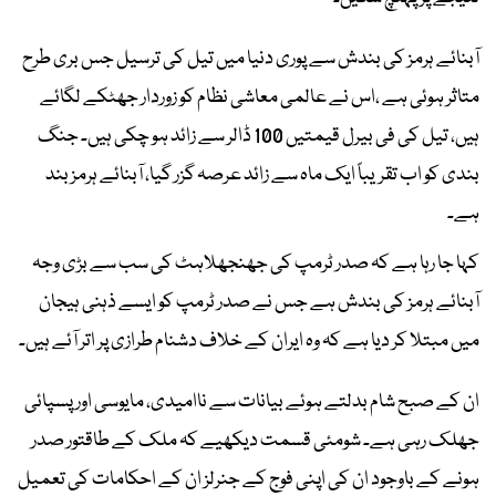
آبنائے ہرمز کی بندش سے پوری دنیا میں تیل کی ترسیل جس بری طرح
متاثر ہوئی ہے ،اس نے عالمی معاشی نظام کو زوردار جھٹکے لگائے
ہیں، تیل کی فی بیرل قیمتیں 100 ڈالر سے زائد ہو چکی ہیں۔ جنگ
بندی کو اب تقریباً ایک ماہ سے زائد عرصہ گزر گیا، آبنائے ہرمز بند
ہے۔
کہا جا رہا ہے کہ صدر ٹرمپ کی جھنجھلاہٹ کی سب سے بڑی وجہ
آبنائے ہرمز کی بندش ہے جس نے صدر ٹرمپ کو ایسے ذہنی ہیجان
میں مبتلا کر دیا ہے کہ وہ ایران کے خلاف دشنام طرازی پر اتر آئے ہیں۔
ان کے صبح شام بدلتے ہوئے بیانات سے ناامیدی، مایوسی اور پسپائی
جھلک رہی ہے۔ شومئی قسمت دیکھیے کہ ملک کے طاقتور صدر
ہونے کے باوجود ان کی اپنی فوج کے جنرلز ان کے احکامات کی تعمیل