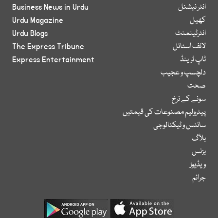
انٹر نیشنل
Business News in Urdu
کھیل
Urdu Magazine
انٹرٹینمنٹ
Urdu Blogs
لائف اسٹائل
The Express Tribune
ٹاپ ٹرینڈ
Express Entertainment
دلچسپ و عجیب
صحت
سونے کے نرخ
پیٹرولیم مصنوعات کی قیمتیں
سائنس و ٹیکنالوجی
بلاگ
بزنس
ویڈیوز
جرائم