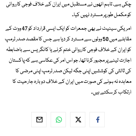
چکی ہے، تاہم انھوں نے مستقبل میں ایران کے خلاف فوجی کارروائی
کو مکمل طور پر مسترد نہیں کیا۔
امریکی سینیٹ نے بھی جمعرات کو ایک ایسی قرارداد کو 47 ووٹ کے
مقابلے میں 50 ووٹوں سے مسترد کر دیا ہے جس کا مقصد صدر ٹرمپ
کو ایران کے خلاف فوجی کارروائی ختم کرنے یا کانگریس سے باضابطہ
اجازت لینے پر مجبور کرنا تھا، جو اس امر کی عکاسی ہے کہ پاکستان
کی ثالثی کی کوششیں اپنی جگہ لیکن صدر ٹرمپ اپنی مرضی کا
معاہدہ نہ ہونے کی صورت میں ایران کے خلاف دوبارہ جارحیت کا
ارتکاب کر سکتے ہیں۔