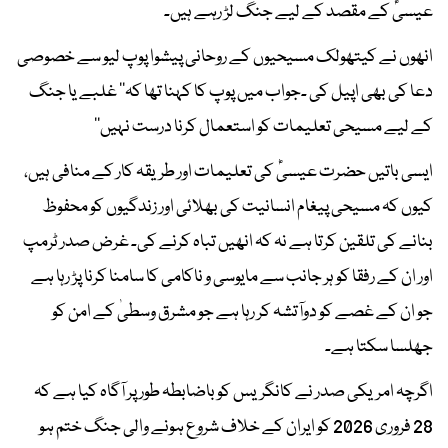
عیسیٰؑ کے مقصد کے لیے جنگ لڑ رہے ہیں۔
انھوں نے کیتھولک مسیحیوں کے روحانی پیشوا پوپ لیو سے خصوصی
دعا کی بھی اپیل کی ۔جواب میں پوپ کا کہنا تھا کہ’’ غلبے یا جنگ
کے لیے مسیحی تعلیمات کو استعمال کرنا درست نہیں‘‘
ایسی باتیں حضرت عیسیٰؑ کی تعلیمات اور طریقہ کار کے منافی ہیں،
کیوں کہ مسیحی پیغام انسانیت کی بھلائی اور زندگیوں کو محفوظ
بنانے کی تلقین کرتا ہے نہ کہ انھیں تباہ کرنے کی۔ غرض صدر ٹرمپ
اور ان کے رفقا کو ہر جانب سے مایوسی و ناکامی کا سامنا کرنا پڑ رہا ہے
جو ان کے غصے کو دوآتشہ کر رہا ہے جو مشرق وسطیٰ کے امن کو
جھلسا سکتا ہے۔
اگرچہ امریکی صدر نے کانگریس کو باضابطہ طور پر آگاہ کیا ہے کہ
28 فروری 2026 کو ایران کے خلاف شروع ہونے والی جنگ ختم ہو