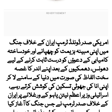
امریکی صدر ڈونلڈ ٹرمپ ایران کے خلاف جنگ
میں اپنی مبینہ ہزیمت کو چھپانے اور خودساختہ
کامیابی کے دعوؤں کو درست ثابت کرنے کے لیے
دھونس، دھمکیوں کے بعد اپنے اندر کا غصہ
سخت الفاظ کی صورت میں دنیا کے سامنے لا کر
اپنی انا کی جھوٹی تسکین کی کوشش کرتے رہے،
اسرائیلی وزیر اعظم نیتن یاہو کے ورغلانے پر ایران
کے خلاف صدر ٹرمپ نے جس جنگ کا آغاز کیا