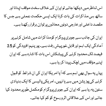
اس تناظر میں دیکھا جائے تو ایران کے خلاف سخت موقف اپنانا اور
ساتھ ہی مذاکرات کی بات کرنا ایک ایسی حکمت عملی ہے جس کا
مقصد داخلی اور خارجی دونوں محاذوں پر توازن برقرار رکھنا ہے۔
ایران کی جانب سے جوہری پروگرام کو مذاکرات میں شامل کرنے پر
آمادگی ایک اہم اور قابل غور پیش رفت ہے۔ یورینیم افزودگی کو 3.5
فیصد تک محدود کرنے کی پیشکش اس بات کا اشارہ ہے کہ ایران
اپنے مؤقف میں لچک پیدا کر رہا ہے۔
یہاں یہ سوال بھی اہم ہے کہ آیا امریکا ایران کی ان شرائط کو قبول
کرنے کی پوزیشن میں ہے یا نہیں۔ امریکی پالیسی کا ایک بنیادی
ستون یہ رہا ہے کہ ایران کے جوہری پروگرام کو مکمل طور پر محدود کیا
جائے اور اس کے علاقائی اثر و رسوخ کو کم کیا جائے۔