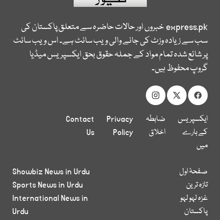
express.pk
خبروں اور حالات حاضرہ سے متعلق پاکستان کی
سب سے زیادہ وزٹ کی جانے والی ویب سائٹ ہے۔ اس ویب سائٹ
پر شائع شدہ تمام مواد کے جملہ حقوق بحق ایکسپریس میڈیا
گروپ محفوظ ہیں۔
ایکسپریس
ضابطہ
Privacy
Contact
کے بارے
اخلاق
Policy
Us
میں
صفحۂ اول
Showbiz News in Urdu
تازہ ترین
Sports News in Urdu
غزہ لہو لہو
International News in
پاکستان
Urdu