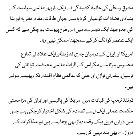
مشرقِ وسطیٰ کی حالیہ کشیدگی نے ایک بار پھر عالمی سیاست کے
بنیادی تضادات کو عیاں کر دیا ہے، جہاں طاقت، مفاد، نظریہ اور بقا
کی جدوجہد ایک دوسرے میں اس طرح پیوست ہو چکی ہے کہ کسی
ایک عنصر کو الگ کر کے سمجھنا ممکن نہیں رہا۔
امریکا اور ایران کے درمیان جاری تناؤ بظاہر ایک علاقائی تنازع
محسوس ہوتا ہے، مگر اس کے اثرات عالمی معیشت، توانائی کی
ترسیل، سفارتی توازن اور حتیٰ کہ عالمی نظامِ اقتدار تک پھیلے ہوئے
ہیں۔
ڈونلڈ ٹرمپ کی قیادت میں امریکا کی پالیسی اور ایران کی مزاحمتی
حکمت عملی ایک ایسے تصادم کی شکل اختیار کر چکی ہے جس
میں دونوں فریق بیک وقت دباؤ بھی بڑھا رہے ہیں اور مذاکرات کے
دروازے بھی بند نہیں کر رہے۔