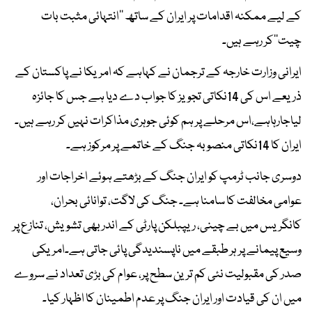
کے لیے ممکنہ اقدامات پر ایران کے ساتھ ’’انتہائی مثبت بات
چیت‘‘کر رہے ہیں۔
ایرانی وزارت خارجہ کے ترجمان نے کہاہے کہ امریکا نے پاکستان کے
ذریعے اس کی 14نکاتی تجویز کا جواب دے دیا ہے جس کا جائزہ
لیاجارہاہے،اس مرحلے پر ہم کوئی جوہری مذاکرات نہیں کر رہے ہیں۔
ایران کا 14نکاتی منصوبہ جنگ کے خاتمے پر مرکوز ہے۔
دوسری جانب ٹرمپ کو ایران جنگ کے بڑھتے ہوئے اخراجات اور
عوامی مخالفت کا سامنا ہے۔ جنگ کی لاگت، توانائی بحران،
کانگریس میں بے چینی، ریپبلکن پارٹی کے اندر بھی تشویش، تنازع پر
وسیع پیمانے پر ہر طبقے میں ناپسندیدگی پائی جاتی ہے۔امریکی
صدر کی مقبولیت نئی کم ترین سطح پر، عوام کی بڑی تعداد نے سروے
میں ان کی قیادت اور ایران جنگ پر عدم اطمینان کا اظہار کیا۔