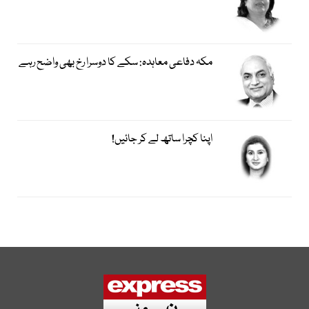
مکہ دفاعی معاہدہ: سکے کا دوسرا رخ بھی واضح رہے
اپنا کچرا ساتھ لے کر جائیں!