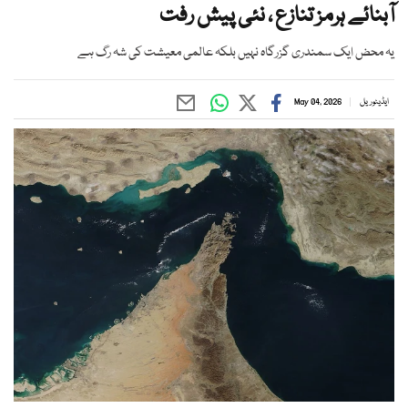
آبنائے ہرمز تنازع ، نئی پیش رفت
یہ محض ایک سمندری گزرگاہ نہیں بلکہ عالمی معیشت کی شہ رگ ہے
ایڈیٹوریل
May 04, 2026