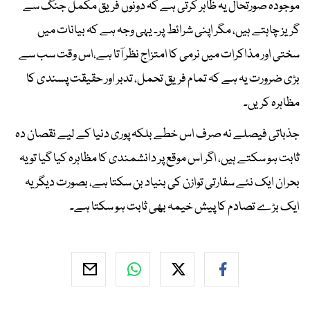
موجودہ صورتحال یہ ظاہر کرتی ہے کہ دونوں فریق مکمل جنگ سے
گریز چاہتے ہیں، مگر اپنی شرائط پر۔ یہی وجہ ہے کہ بیانات میں
سختی اور مذاکرات میں نرمی کا امتزاج نظر آتا ہے،اس وقت سب سے
بڑی ضرورت یہ ہے کہ تمام فریق تحمل، تدبر اور حقیقت پسندی کا
مظاہرہ کریں۔
جذباتی فیصلے نہ صرف اس خطے بلکہ پوری دنیا کے لیے نقصان دہ
ثابت ہو سکتے ہیں، اگر اس موقع پر دانشمندی کا مظاہرہ کیا گیا تو یہ
بحران ایک نئے سفارتی توازن کی بنیاد بن سکتا ہے، بصورت دیگر یہ
ایک بڑے تصادم کا پیش خیمہ بھی ثابت ہو سکتا ہے۔