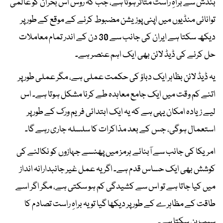
بندش سے براہِ راست متاثر ہوتا ہے، جب کہ روس اس بحران کو عالمی
توانائی منڈیوں میں اپنی پوزیشن مضبوط کرنے کے موقع کے طور پر
دیکھ سکتا ہے ایران کی جانب سے 30 دن کے اندر تمام معاملات
حل کرنے کی ڈیڈ لائن بھی ایک اہم عنصر ہے۔
یہ ڈیڈ لائن بظاہر ایک دباؤ کی حکمت عملی ہے، مگر عملی طور پر
اتنے کم وقت میں ایک جامع معاہدہ طے کرنا مشکل ہوتا ہے۔ اس
لیے زیادہ امکان یہی ہے کہ یہ ایک ابتدائی فریم ورک کے طور پر
استعمال ہوگی، جس کے بعد مذاکرات کا سلسلہ جاری رہے گا۔
امریکا کی جانب سے آبنائے ہرمز میں پھنسے جہازوں کو نکالنے کی
کوشش بھی ایک حساس قدم ہے۔ اگر یہ عمل غیر جانبدارانہ انداز
میں کیا جاتا ہے تو اس سے کشیدگی کم ہو سکتی ہے، مگر اگر اسے
طاقت کے مظاہرے کے طور پر دیکھا گیا تو یہ براہِ راست تصادم کا
سبب بن سکتا ہے۔