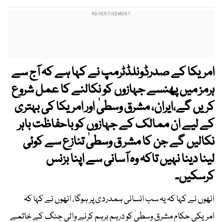
امریکا کے صدرڈونلڈٹرمپ نے کہا ہے کہ آج سے
ہرمز میں پھنسے جہازوں کو نکالنے کا عمل شروع
کریں گے،ایران، مشرق وسطیٰ اور امریکا کی بہتری
کے لیے ان ممالک کے جہازوں کو باحفاظت باہر
نکالیں گے جن کا مشر ق وسطیٰ تنازع سے کوئی
لینا دینا نہیں تاکہ وہ آسانی سے اپنا بزنس
کرسکیں۔
انھوں نے کہا کہ یہ سب انسانی ہمدردی پر ہوگا، انھوں نے کہا کہ
امریکی حکام مشرق وسطیٰ کو درہم برہم کرنے والی جنگ کے خاتمے