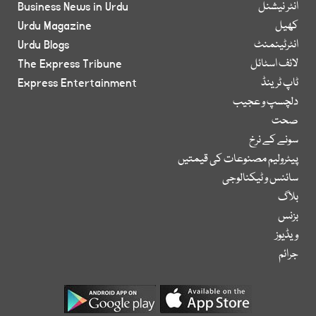
انٹر نیشنل
Business News in Urdu
کھیل
Urdu Magazine
انٹرٹینمنٹ
Urdu Blogs
لائف اسٹائل
The Express Tribune
ٹاپ ٹرینڈ
Express Entertainment
دلچسپ و عجیب
صحت
سونے کے نرخ
پیٹرولیم مصنوعات کی قیمتیں
سائنس و ٹیکنالوجی
بلاگ
بزنس
ویڈیوز
جرائم