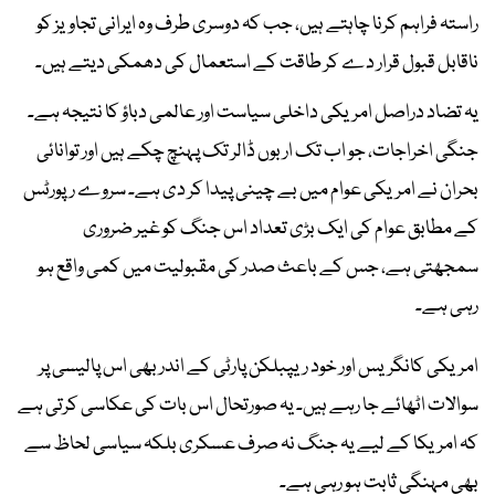
راستہ فراہم کرنا چاہتے ہیں، جب کہ دوسری طرف وہ ایرانی تجاویز کو
ناقابل قبول قرار دے کر طاقت کے استعمال کی دھمکی دیتے ہیں۔
یہ تضاد دراصل امریکی داخلی سیاست اور عالمی دباؤ کا نتیجہ ہے۔
جنگی اخراجات، جو اب تک اربوں ڈالر تک پہنچ چکے ہیں اور توانائی
بحران نے امریکی عوام میں بے چینی پیدا کر دی ہے۔ سروے رپورٹس
کے مطابق عوام کی ایک بڑی تعداد اس جنگ کو غیر ضروری
سمجھتی ہے، جس کے باعث صدر کی مقبولیت میں کمی واقع ہو
رہی ہے۔
امریکی کانگریس اور خود ریپبلکن پارٹی کے اندر بھی اس پالیسی پر
سوالات اٹھائے جا رہے ہیں۔ یہ صورتحال اس بات کی عکاسی کرتی ہے
کہ امریکا کے لیے یہ جنگ نہ صرف عسکری بلکہ سیاسی لحاظ سے
بھی مہنگی ثابت ہو رہی ہے۔