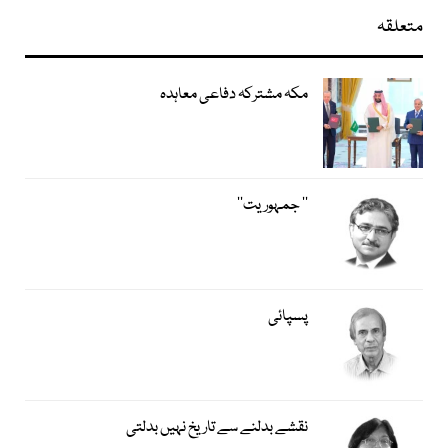
متعلقہ
مکہ مشترکہ دفاعی معاہدہ
’’ جمہوریت‘‘
پسپائی
نقشے بدلنے سے تاریخ نہیں بدلتی