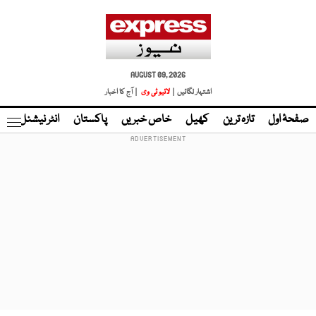
AUGUST 09, 2026
اشتہار لگائیں |
لائیو ٹی وی
| آج کا اخبار
صفحۂ اول
تازہ ترین
کھیل
خاص خبریں
پاکستان
انٹر نیشنل
ٹا