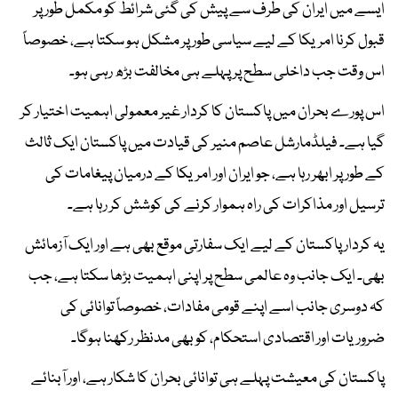
ایسے میں ایران کی طرف سے پیش کی گئی شرائط کو مکمل طور پر
قبول کرنا امریکا کے لیے سیاسی طور پر مشکل ہو سکتا ہے، خصوصاً
اس وقت جب داخلی سطح پر پہلے ہی مخالفت بڑھ رہی ہو۔
اس پورے بحران میں پاکستان کا کردار غیر معمولی اہمیت اختیار کر
گیا ہے۔ فیلڈمارشل عاصم منیر کی قیادت میں پاکستان ایک ثالث
کے طور پر ابھر رہا ہے، جو ایران اور امریکا کے درمیان پیغامات کی
ترسیل اور مذاکرات کی راہ ہموار کرنے کی کوشش کر رہا ہے۔
یہ کردار پاکستان کے لیے ایک سفارتی موقع بھی ہے اور ایک آزمائش
بھی۔ ایک جانب وہ عالمی سطح پر اپنی اہمیت بڑھا سکتا ہے، جب
کہ دوسری جانب اسے اپنے قومی مفادات، خصوصاً توانائی کی
ضروریات اور اقتصادی استحکام، کو بھی مدنظر رکھنا ہوگا۔
پاکستان کی معیشت پہلے ہی توانائی بحران کا شکار ہے، اور آبنائے