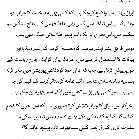
ایران پہلے ہی واضح کر چکا ہے کہ کسی بھی مداخلت کا جواب دیا
جائے گا، اور اس تناظر میں کسی بھی غلط فہمی کے نتائج سنگین ہو
سکتے ہیں۔اس بحران کا ایک اہم پہلو اطلاعاتی جنگ بھی ہے۔
دونوں فریق اپنے اپنے بیانیے کو مضبوط کرنے کے لیے میڈیا اور
بیانات کا استعمال کر رہے ہیں۔ امریکا ایران کو ایک جارح ریاست کے
طور پر پیش کرتا ہے، جب کہ ایران خود کو دفاعی پوزیشن میں ظاہر کرتا
ہے۔ یہ بیانیہ سازی عالمی رائے عامہ کو متاثر کرنے کے لیے کی جا
رہی ہے، جو کسی بھی بڑے تنازع میں ایک اہم ہتھیار بن چکی ہے۔
آخرکار اس سوال کا جواب تلاش کرنا ضروری ہے کہ اس بحران کا انجام
کیا ہوگا۔ کیا یہ کشیدگی ایک بڑے تصادم میں تبدیل ہوگی یا
سفارت کاری کے ذریعے کسی سمجھوتے تک پہنچا جائے گا؟