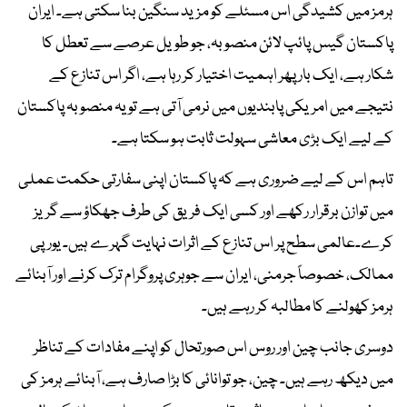
ہرمز میں کشیدگی اس مسئلے کو مزید سنگین بنا سکتی ہے۔ ایران
پاکستان گیس پائپ لائن منصوبہ، جو طویل عرصے سے تعطل کا
شکار ہے، ایک بار پھر اہمیت اختیار کر رہا ہے، اگر اس تنازع کے
نتیجے میں امریکی پابندیوں میں نرمی آتی ہے تو یہ منصوبہ پاکستان
کے لیے ایک بڑی معاشی سہولت ثابت ہو سکتا ہے۔
تاہم اس کے لیے ضروری ہے کہ پاکستان اپنی سفارتی حکمت عملی
میں توازن برقرار رکھے اور کسی ایک فریق کی طرف جھکاؤ سے گریز
کرے۔عالمی سطح پر اس تنازع کے اثرات نہایت گہرے ہیں۔ یورپی
ممالک، خصوصاً جرمنی، ایران سے جوہری پروگرام ترک کرنے اور آبنائے
ہرمز کھولنے کا مطالبہ کر رہے ہیں۔
دوسری جانب چین اور روس اس صورتحال کو اپنے مفادات کے تناظر
میں دیکھ رہے ہیں۔ چین، جو توانائی کا بڑا صارف ہے، آبنائے ہرمز کی