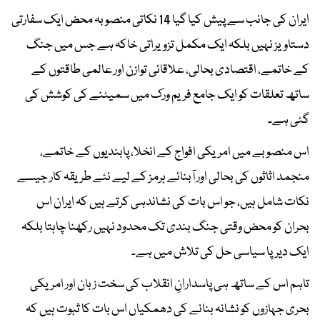
ایران کی جانب سے پیش کیا گیا 14 نکاتی منصوبہ محض ایک سفارتی
دستاویز نہیں بلکہ ایک مکمل تزویراتی خاکہ ہے جس میں جنگ
کے خاتمے، اقتصادی بحالی، علاقائی توازن اور عالمی طاقتوں کے
ساتھ تعلقات کو ایک جامع فریم ورک میں سمیٹنے کی کوشش کی
گئی ہے۔
اس منصوبے میں امریکی افواج کے انخلا، پابندیوں کے خاتمے،
منجمد اثاثوں کی بحالی اور آبنائے ہرمز کے لیے نئے طریقہ کار جیسے
نکات شامل ہیں، جو اس بات کی نشاندہی کرتے ہیں کہ ایران اس
بحران کو محض وقتی جنگ بندی تک محدود نہیں رکھنا چاہتا بلکہ
ایک دیرپا سیاسی حل کی تلاش میں ہے۔
تاہم اس کے ساتھ ہی پاسدارانِ انقلاب کی سخت زبان اور امریکی
بحری جہازوں کو نشانہ بنانے کی دھمکیاں اس بات کا ثبوت ہیں کہ