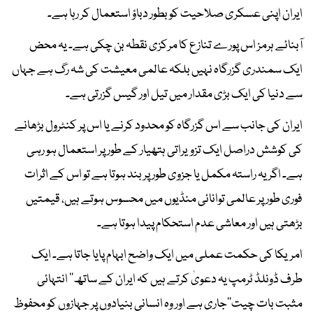
ایران اپنی عسکری صلاحیت کو بطور دباؤ استعمال کر رہا ہے۔
آبنائے ہرمز اس پورے تنازع کا مرکزی نقطہ بن چکی ہے۔ یہ محض
ایک سمندری گزرگاہ نہیں بلکہ عالمی معیشت کی شہ رگ ہے جہاں
سے دنیا کی ایک بڑی مقدار میں تیل اور گیس گزرتی ہے۔
ایران کی جانب سے اس گزرگاہ کو محدود کرنے یا اس پر کنٹرول بڑھانے
کی کوشش دراصل ایک تزویراتی ہتھیار کے طور پر استعمال ہو رہی
ہے۔ اگر یہ راستہ مکمل یا جزوی طور پر بند ہوتا ہے تو اس کے اثرات
فوری طور پر عالمی توانائی منڈیوں میں محسوس ہوتے ہیں، قیمتیں
بڑھتی ہیں اور معاشی عدم استحکام پیدا ہوتا ہے۔
امریکا کی حکمت عملی میں ایک واضح ابہام پایا جاتا ہے۔ ایک
طرف ڈونلڈ ٹرمپ یہ دعویٰ کرتے ہیں کہ ایران کے ساتھ’’ انتہائی
مثبت بات چیت‘‘جاری ہے اور وہ انسانی بنیادوں پر جہازوں کو محفوظ