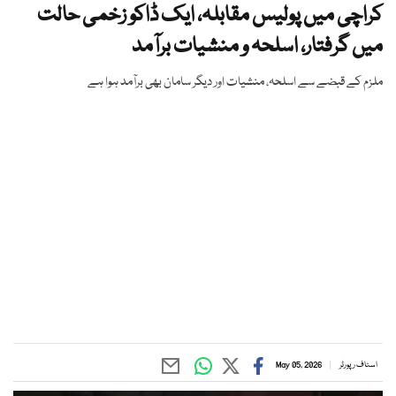
کراچی میں پولیس مقابلہ، ایک ڈاکو زخمی حالت
میں گرفتار، اسلحہ و منشیات برآمد
ملزم کے قبضے سے اسلحہ، منشیات اور دیگر سامان بھی برآمد ہوا ہے
اسٹاف رپورٹر
May 05, 2026