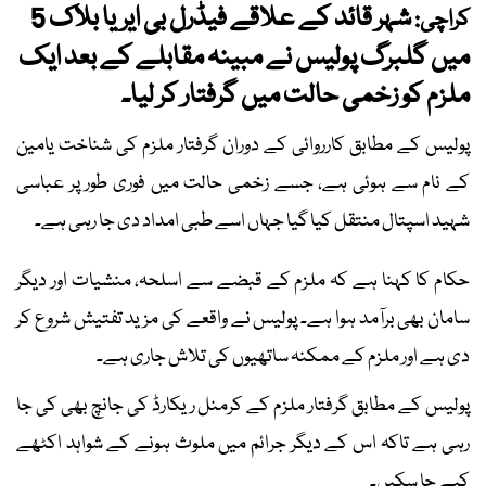
شہر قائد کے علاقے فیڈرل بی ایریا بلاک 5
کراچی:
میں گلبرگ پولیس نے مبینہ مقابلے کے بعد ایک
ملزم کو زخمی حالت میں گرفتار کر لیا۔
پولیس کے مطابق کارروائی کے دوران گرفتار ملزم کی شناخت یامین
کے نام سے ہوئی ہے، جسے زخمی حالت میں فوری طور پر عباسی
شہید اسپتال منتقل کیا گیا جہاں اسے طبی امداد دی جا رہی ہے۔
حکام کا کہنا ہے کہ ملزم کے قبضے سے اسلحہ، منشیات اور دیگر
سامان بھی برآمد ہوا ہے۔ پولیس نے واقعے کی مزید تفتیش شروع کر
دی ہے اور ملزم کے ممکنہ ساتھیوں کی تلاش جاری ہے۔
پولیس کے مطابق گرفتار ملزم کے کرمنل ریکارڈ کی جانچ بھی کی جا
رہی ہے تاکہ اس کے دیگر جرائم میں ملوث ہونے کے شواہد اکٹھے
کیے جا سکیں۔