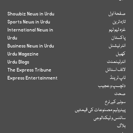
صفحۂ اول
Showbiz News in Urdu
تازہ ترین
Sports News in Urdu
غزہ لہو لہو
International News in
پاکستان
Urdu
انٹر نیشنل
Business News in Urdu
کھیل
Urdu Magazine
انٹرٹینمنٹ
Urdu Blogs
لائف اسٹائل
The Express Tribune
ٹاپ ٹرینڈ
Express Entertainment
دلچسپ و عجیب
صحت
سونے کے نرخ
پیٹرولیم مصنوعات کی قیمتیں
سائنس و ٹیکنالوجی
بلاگ