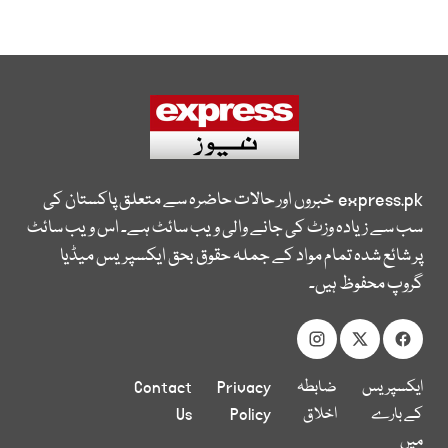
express.pk
خبروں اور حالات حاضرہ سے متعلق پاکستان کی
سب سے زیادہ وزٹ کی جانے والی ویب سائٹ ہے۔ اس ویب سائٹ
پر شائع شدہ تمام مواد کے جملہ حقوق بحق ایکسپریس میڈیا
گروپ محفوظ ہیں۔
ایکسپریس
ضابطہ
Privacy
Contact
کے بارے
اخلاق
Policy
Us
میں