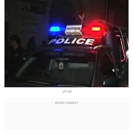
فوٹو: فائل