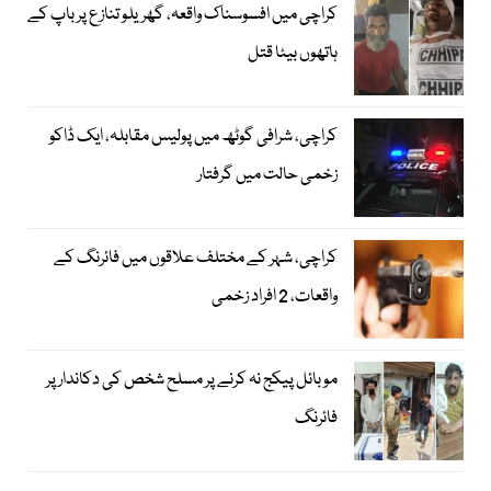
کراچی میں افسوسناک واقعہ، گھریلو تنازع پر باپ کے
ہاتھوں بیٹا قتل
کراچی، شرافی گوٹھ میں پولیس مقابلہ، ایک ڈاکو
زخمی حالت میں گرفتار
کراچی، شہر کے مختلف علاقوں میں فائرنگ کے
واقعات، 2 افراد زخمی
موبائل پیکج نہ کرنے پر مسلح شخص کی دکاندار پر
فائرنگ