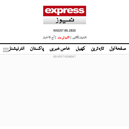
AUGUST 09, 2026
اشتہار لگائیں |
لائیو ٹی وی
| آج کا اخبار
صفحۂ اول
تازہ ترین
کھیل
خاص خبریں
پاکستان
انٹر نیشنل
ٹا