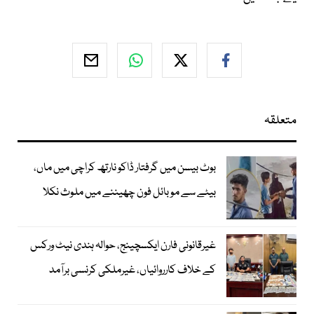
متعلقہ
بوٹ بیسن میں گرفتار ڈاکو نارتھ کراچی میں ماں،
بیٹے سے موبائل فون چھیننے میں ملوث نکلا
غیرقانونی فارن ایکسچینج، حوالہ ہندی نیٹ ورکس
کے خلاف کارروائیاں، غیرملکی کرنسی برآمد