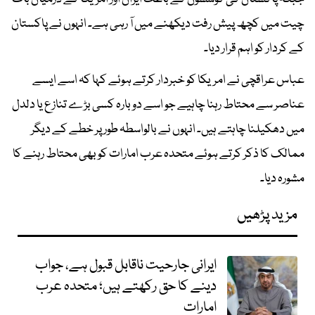
چیت میں کچھ پیش رفت دیکھنے میں آ رہی ہے۔ انہوں نے پاکستان
کے کردار کو اہم قرار دیا۔
عباس عراقچی نے امریکا کو خبردار کرتے ہوئے کہا کہ اسے ایسے
عناصر سے محتاط رہنا چاہیے جو اسے دوبارہ کسی بڑے تنازع یا دلدل
میں دھکیلنا چاہتے ہیں۔ انہوں نے بالواسطہ طور پر خطے کے دیگر
ممالک کا ذکر کرتے ہوئے متحدہ عرب امارات کو بھی محتاط رہنے کا
مشورہ دیا۔
مزید پڑھیں
ایرانی جارحیت ناقابل قبول ہے، جواب
دینے کا حق رکھتے ہیں؛ متحدہ عرب
امارات