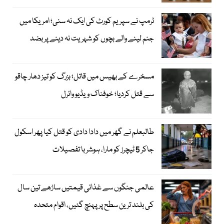
ٹرمپ نے سپریم کورٹ کی ایک نہ سنی؛ امریکا میں
جنم لینے والے بچوں کو شہریت نہ دینے پر بضد
مسخرے کے بھیس میں قاتل؛ بزرگ کو تیز دھار چاقو
سے قتل کردیا؛ خوفناک ویڈیو وائرل
طالبعلم نے گھر میں دادا دادی کو قتل کیا پھر اسکول
جاکر 5 ٹیچرز کو مارا، ہوشربا تفصیلات
عالمی جنگوں سے غذائی قیمتیں ساڑھے تین سال
کی بلند ترین سطح پر پہنچ گئیں، اقوام متحدہ