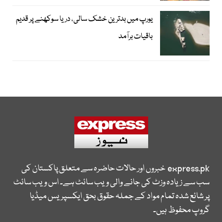
یورپ میں بدترین خشک سالی، دریا سوکھنے پر قدیم
باقیات برآمد
express.pk
خبروں اور حالات حاضرہ سے متعلق پاکستان کی
سب سے زیادہ وزٹ کی جانے والی ویب سائٹ ہے۔ اس ویب سائٹ
پر شائع شدہ تمام مواد کے جملہ حقوق بحق ایکسپریس میڈیا
گروپ محفوظ ہیں۔