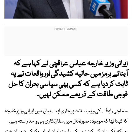
ایرانی وزیر خارجہ عباس عراقچی نے کہا ہے کہ
آبنائے ہرمز میں حالیہ کشیدگی اور واقعات نے یہ
ثابت کر دیا ہے کہ کسی بھی سیاسی بحران کا حل
فوجی طاقت کے ذریعے ممکن نہیں۔
سماجی رابطے کی ویب سائٹ پر جاری اپنے بیان میں ایرانی وزیر خارجہ
کا کہنا تھا کہ موجودہ صورتحال میں سفارتکاری ہی واحد راستہ ہے،
جبکہ پاکستان کی کوششوں کے باعث ایران اور امریکا کے درمیان بات