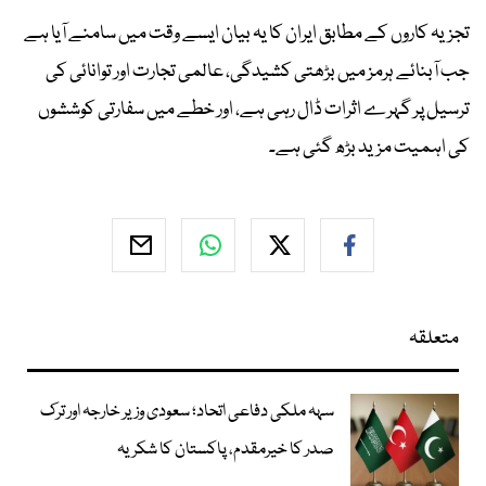
تجزیہ کاروں کے مطابق ایران کا یہ بیان ایسے وقت میں سامنے آیا ہے
جب آبنائے ہرمز میں بڑھتی کشیدگی، عالمی تجارت اور توانائی کی
ترسیل پر گہرے اثرات ڈال رہی ہے، اور خطے میں سفارتی کوششوں
کی اہمیت مزید بڑھ گئی ہے۔
متعلقہ
سہہ ملکی دفاعی اتحاد؛ سعودی وزیر خارجہ اور ترک
صدر کا خیرمقدم، پاکستان کا شکریہ