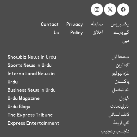
ایکسپریس
ضابطہ
Privacy
Contact
کے بارے
اخلاق
Policy
Us
میں
صفحۂ اول
Showbiz News in Urdu
تازہ ترین
Sports News in Urdu
غزہ لہو لہو
International News in
پاکستان
Urdu
انٹر نیشنل
Business News in Urdu
کھیل
Urdu Magazine
انٹرٹینمنٹ
Urdu Blogs
لائف اسٹائل
The Express Tribune
ٹاپ ٹرینڈ
Express Entertainment
دلچسپ و عجیب