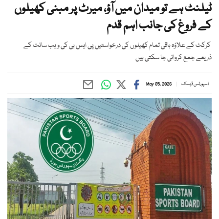
ٹیلنٹ ہے تو میدان میں آؤ، میرٹ پر مبنی کھیلوں
کے فروغ کی جانب اہم قدم
کرکٹ کے علاؤہ باقی تمام کھیلوں کی درخواستیں پی ایس بی کی ویب سائٹ کے
ذریعے جمع کروائی جا سکتی ہیں
اسپورٹس ڈیسک
May 05, 2026