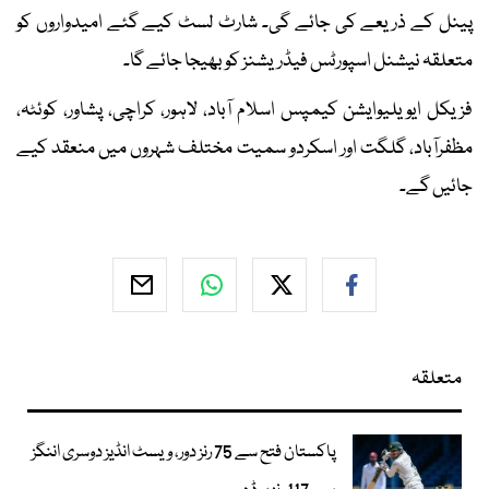
پینل کے ذریعے کی جائے گی۔ شارٹ لسٹ کیے گئے امیدواروں کو
متعلقہ نیشنل اسپورٹس فیڈریشنز کو بھیجا جائے گا۔
فزیکل ایویلیوایشن کیمپس اسلام آباد، لاہور، کراچی، پشاور، کوئٹہ،
مظفرآباد، گلگت اور اسکردو سمیت مختلف شہروں میں منعقد کیے
جائیں گے۔
متعلقہ
پاکستان فتح سے 75 رنز دور، ویسٹ انڈیز دوسری اننگز