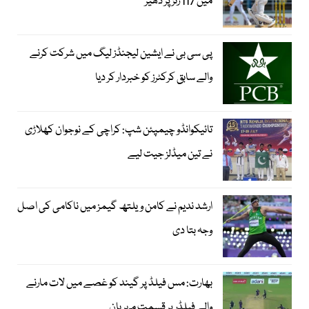
میں 117 رنز پر ڈھیر
پی سی بی نے ایشین لیجنڈز لیگ میں شرکت کرنے
والے سابق کرکٹرز کو خبردار کر دیا
تائیکوانڈو چیمپئن شپ: کراچی کے نوجوان کھلاڑی
نے تین میڈلز جیت لیے
ارشد ندیم نے کامن ویلتھ گیمز میں ناکامی کی اصل
وجہ بتا دی
بھارت: مس فیلڈ پر گیند کو غصے میں لات مارنے
والے فیلڈر پر قسمت مہربان