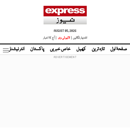
AUGUST 05, 2026
اشتہار لگائیں |
لائیو ٹی وی
| آج کا اخبار
صفحۂ اول
تازہ ترین
کھیل
خاص خبریں
پاکستان
انٹر نیشنل
ٹا