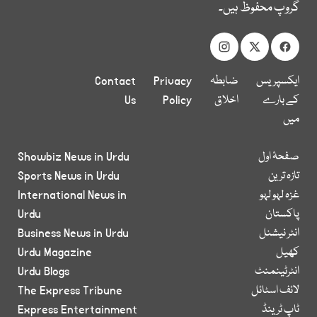
گروپ محفوظ ہیں۔
ایکسپریس
ضابطہ
Privacy
Contact
کے بارے
اخلاق
Policy
Us
میں
صفحۂ اول
Showbiz News in Urdu
تازہ ترین
Sports News in Urdu
غزہ لہو لہو
International News in
پاکستان
Urdu
انٹر نیشنل
Business News in Urdu
کھیل
Urdu Magazine
انٹرٹینمنٹ
Urdu Blogs
لائف اسٹائل
The Express Tribune
ٹاپ ٹرینڈ
Express Entertainment