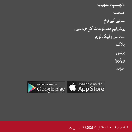
دلچسپ و عجیب
صحت
سونے کے نرخ
پیٹرولیم مصنوعات کی قیمتیں
سائنس و ٹیکنالوجی
بلاگ
بزنس
ویڈیوز
جرائم
تمام مواد کے جملہ حقوق © 2026 ایکسپریس اردو