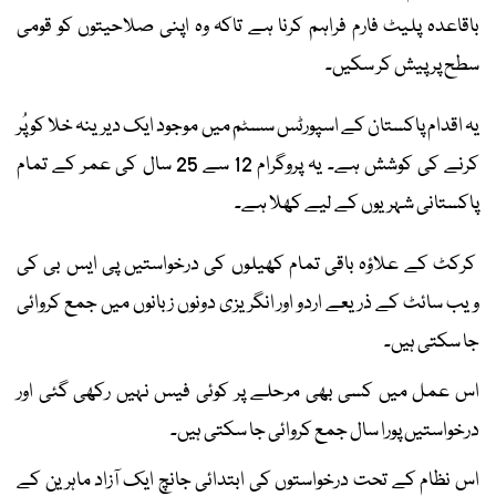
باقاعدہ پلیٹ فارم فراہم کرنا ہے تاکہ وہ اپنی صلاحیتوں کو قومی
سطح پر پیش کر سکیں۔
یہ اقدام پاکستان کے اسپورٹس سسٹم میں موجود ایک دیرینہ خلا کو پُر
کرنے کی کوشش ہے۔ یہ پروگرام 12 سے 25 سال کی عمر کے تمام
پاکستانی شہریوں کے لیے کھلا ہے۔
کرکٹ کے علاؤہ باقی تمام کھیلوں کی درخواستیں پی ایس بی کی
ویب سائٹ کے ذریعے اردو اور انگریزی دونوں زبانوں میں جمع کروائی
جا سکتی ہیں۔
اس عمل میں کسی بھی مرحلے پر کوئی فیس نہیں رکھی گئی اور
درخواستیں پورا سال جمع کروائی جا سکتی ہیں۔
اس نظام کے تحت درخواستوں کی ابتدائی جانچ ایک آزاد ماہرین کے