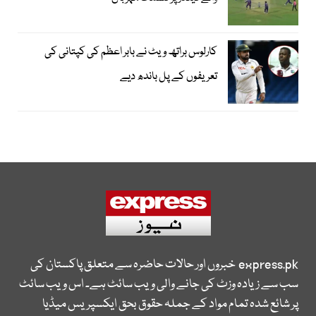
کارلوس براتھ ویٹ نے بابر اعظم کی کپتانی کی
تعریفوں کے پل باندھ دیے
express.pk
خبروں اور حالات حاضرہ سے متعلق پاکستان کی
سب سے زیادہ وزٹ کی جانے والی ویب سائٹ ہے۔ اس ویب سائٹ
پر شائع شدہ تمام مواد کے جملہ حقوق بحق ایکسپریس میڈیا