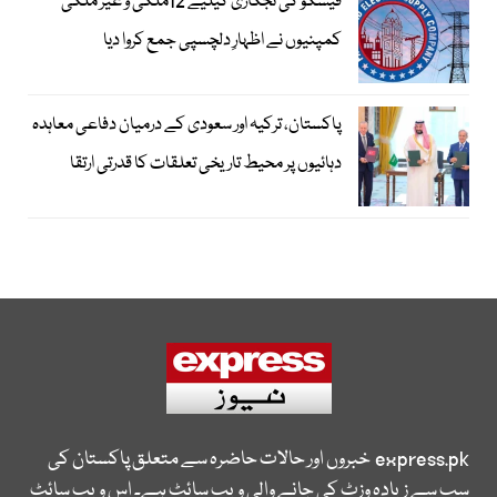
فیسکو کی نجکاری کیلیے 12ملکی و غیر ملکی
کمپنیوں نے اظہارِ دلچسپی جمع کروا دیا
پاکستان، ترکیہ اور سعودی کے درمیان دفاعی معاہدہ
دہائیوں پر محیط تاریخی تعلقات کا قدرتی ارتقا
express.pk
خبروں اور حالات حاضرہ سے متعلق پاکستان کی
سب سے زیادہ وزٹ کی جانے والی ویب سائٹ ہے۔ اس ویب سائٹ