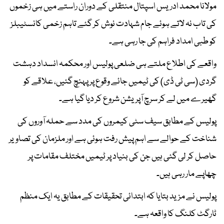
مولانا محمد ادریس اسپتال منتقلی کے دوران راستے میں ہی زخموں
کی تاب نہ لاتے ہوئے جام شہادت نوش کر گئے تاہم زخمی کانسٹیبلز
کو طبی امداد فراہم کی جا رہی ہے۔
واقعے کی اطلاع ملتے ہی ضلعی پولیس اور محکمہ انسداد دہشت
گردی (سی ٹی ڈی) کی ٹیمیں جائے وقوع پر پہنچ گئیں، علاقے کو
گھیرے میں لے کر سرچ آپریشن شروع کر دیا گیا ہے۔
پولیس کے مطابق سیف سٹی کیمروں کی مدد سے حملہ آوروں کی
شناخت کے حوالے سے اہم پیش رفت ہوئی ہے اور ملزمان کی تصاویر
حاصل کر لی گئی ہیں جن کی بنیاد پر ٹیمیں مختلف مقامات پر
چھاپے مار رہی ہیں۔
پولیس نے مزید بتایا کہ ابتدائی تحقیقات کے مطابق یہ ایک منظم
ٹارگٹ کلنگ کا واقعہ ہے۔