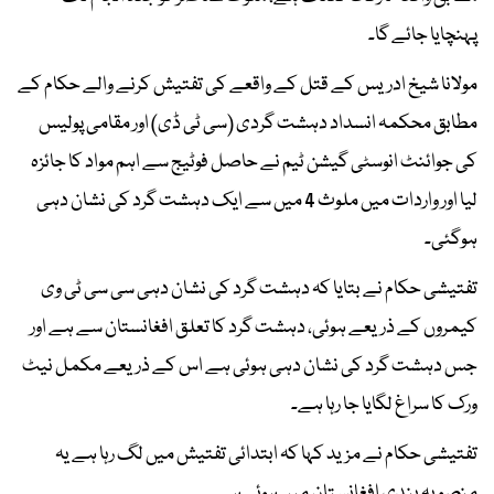
پہنچایا جائے گا۔
مولانا شیخ ادریس کے قتل کے واقعے کی تفتیش کرنے والے حکام کے
مطابق محکمہ انسداد دہشت گردی (سی ٹی ڈی) اور مقامی پولیس
کی جوائنٹ انوسٹی گیشن ٹیم نے حاصل فوٹیج سے اہم مواد کا جائزہ
لیا اور واردات میں ملوث 4 میں سے ایک دہشت گرد کی نشان دہی
ہوگئی۔
تفتیشی حکام نے بتایا کہ دہشت گرد کی نشان دہی سی سی ٹی وی
کیمروں کے ذریعے ہوئی، دہشت گرد کا تعلق افغانستان سے ہے اور
جس دہشت گرد کی نشان دہی ہوئی ہے اس کے ذریعے مکمل نیٹ
ورک کا سراغ لگایا جا رہا ہے۔
تفتیشی حکام نے مزید کہا کہ ابتدائی تفتیش میں لگ رہا ہے یہ
منصوبہ بندی افغانستان میں ہوئی ہے۔