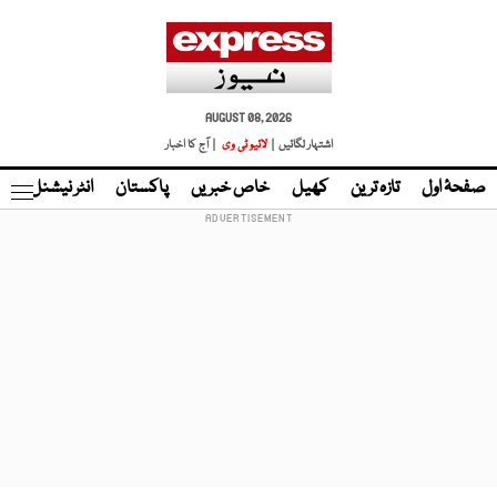
AUGUST 08, 2026
اشتہار لگائیں |
لائیو ٹی وی
| آج کا اخبار
صفحۂ اول
تازہ ترین
کھیل
خاص خبریں
پاکستان
انٹر نیشنل
ٹا