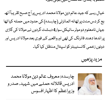
خیال رہے کہ جید عالم دین مولانا محمد ادریس پر آج صبح تقریباً آٹھ
بج کر دس منٹ پر تھانہ اتمانزئی (چارسدہ) کی حدود میں حملہ کیا تھا
جہاں نامعلوم دو موٹر سائیکل سوار4 دہشت گردوں نے مولانا کی گاڑی
پر اندھا دھند فائرنگ کی تھی اور واقعے کے فوری بعد مولانا ادریس اور
دونوں زخمی کانسٹیبلز کو اسپتال منتقل کیا گیا۔
مزید پڑھیں
چارسدہ: معروف عالم دین مولانا محمد
ادریس قاتلانہ حملے میں شہید، صدر و
وزیراعظم کا اظہار افسوس