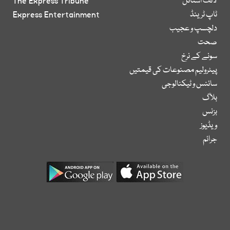
لائف اسٹائل
The Express Tribune
ٹاپ ٹرینڈ
Express Entertainment
دلچسپ و عجیب
صحت
سونے کے نرخ
پیٹرولیم مصنوعات کی قیمتیں
سائنس و ٹیکنالوجی
بلاگ
بزنس
ویڈیوز
جرائم