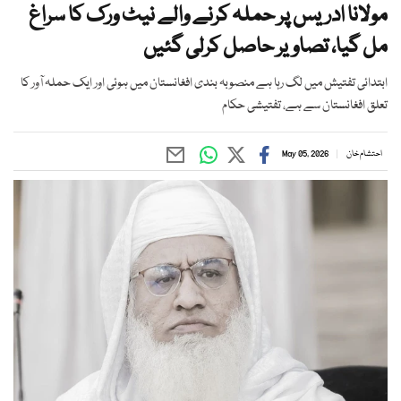
مولانا ادریس پر حملہ کرنے والے نیٹ ورک کا سراغ
مل گیا، تصاویر حاصل کرلی گئیں
ابتدائی تفتیش میں لگ رہا ہے منصوبہ بندی افغانستان میں ہوئی اور ایک حملہ آور کا
تعلق افغانستان سے ہے، تفتیشی حکام
احتشام خان
May 05, 2026