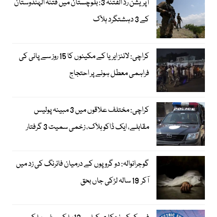
آپریشن رَدُّ الفتنہ 3: بلوچستان میں فتنۃ الہندوستان
کے 3 دہشتگرد ہلاک
کراچی: لائنز ایریا کے مکینوں کا 15 روز سے پانی کی
فراہمی معطل ہونے پر احتجاج
کراچی: مختلف علاقوں میں 3 مبینہ پولیس
مقابلے، ایک ڈاکو ہلاک، زخمی سمیت 3 گرفتار
گوجرانوالہ: دو گروپوں کے درمیان فائرنگ کی زد میں
آکر 19 سالہ لڑکی جاں بحق