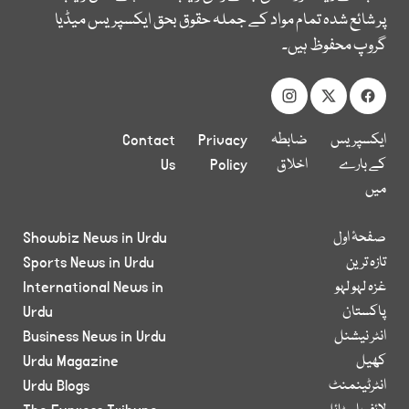
پر شائع شدہ تمام مواد کے جملہ حقوق بحق ایکسپریس میڈیا
گروپ محفوظ ہیں۔
ایکسپریس
ضابطہ
Privacy
Contact
کے بارے
اخلاق
Policy
Us
میں
صفحۂ اول
Showbiz News in Urdu
تازہ ترین
Sports News in Urdu
غزہ لہو لہو
International News in
پاکستان
Urdu
انٹر نیشنل
Business News in Urdu
کھیل
Urdu Magazine
انٹرٹینمنٹ
Urdu Blogs