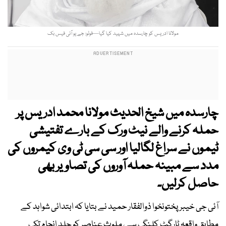
مولانا ادریس کو چارسدہ میں شہید کیا گیا—فوٹو: جے یو آئی فیس بک
چارسدہ میں شیخ الحدیث مولانا محمد ادریس پر
حملہ کرنے والے نیٹ ورک کے بارے تفتیشی
ٹیموں نے سراغ لگالیا اور سی سی ٹی وی کیمروں کی
مدد سے مبینہ حملہ آوروں کی تصاویر بھی
حاصل کرلیں۔
آئی جی خیبرپختونخوا ذوالفقار حمید نے بتایا کہ ابتدائی شواہد کے
مطابق واقعہ ٹارگٹ کلنگ ہے، ملوث عناصر کو جلد انجام تک