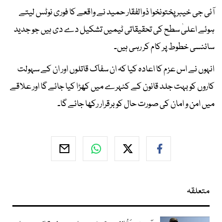
آئی جی خیبر پختونخوا ذوالفقار حمید نے واقعے کا فوری نوٹس لیتے
ہوئے اعلیٰ سطح کی تحقیقاتی ٹیمیں تشکیل دے دی ہیں جو جدید
سائنسی خطوط پر کام کر رہی ہیں۔
انہوں نے اس عزم کا اعادہ کیا کہ ان سفاک قاتلوں اور ان کے سہولت
کاروں کو بہت جلد قانون کے کٹہرے میں کھڑا کیا جائے گا اور علاقے
میں امن و امان کی صورت حال کو برقرار رکھا جائے گا۔
متعلقہ