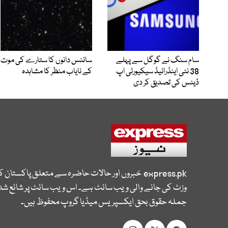
سام سنگ نے گوگل سے پہلے
سائنس دانوں کا ستارے کی موت
38 نئی اینڈرائیڈ سیکیورٹی اپ
کے نایاب منظر کا مشاہدہ
ڈیٹس کی تصدیق کر دی
express.pk
خبروں اور حالات حاضرہ سے متعلق پاکستان 
وزٹ کی جانے والی ویب سائٹ ہے۔ اس ویب سائٹ پر شائع شدہ
جملہ حقوق بحق ایکسپریس میڈیا گروپ محفوظ ہیں۔