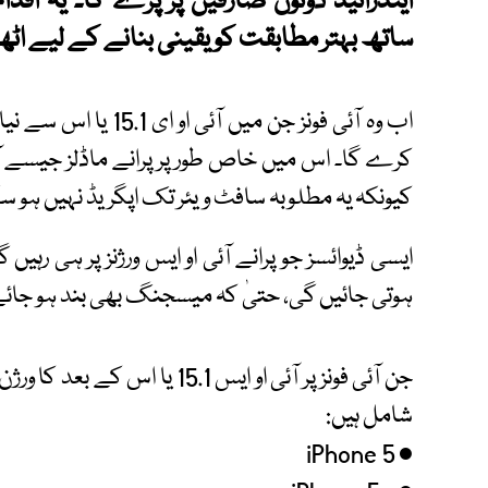
اینڈرائیڈ دونوں صارفین پر پڑے گا۔ یہ اقدا
ساتھ بہتر مطابقت کو یقینی بنانے کے لیے اٹھا
اب وہ آئی فونز جن میں 
کیونکہ یہ مطلوبہ سافٹ ویئر تک اپگریڈ نہیں ہو س
ایسی ڈیوائسز جو پرانے آئی او ایس ورژنز پر ہی رہ
ہوتی جائیں گی، حتیٰ کہ میسجنگ بھی بند ہو جائ
جن آئی فونز پر آئی او ایس 15.1
شامل ہیں:
• iPhone 5