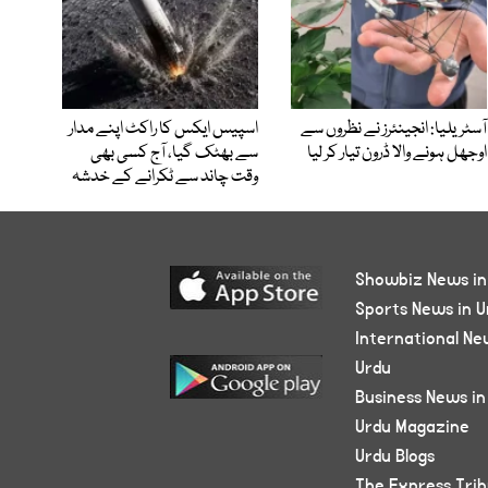
آسٹریلیا: انجینئرز نے نظروں سے
اسپیس ایکس کا راکٹ اپنے مدار
اوجھل ہونے والا ڈرون تیار کر لیا
سے بھٹک گیا، آج کسی بھی
وقت چاند سے ٹکرانے کے خدشہ
Showbiz News in
Sports News in U
International Ne
Urdu
Business News in
Urdu Magazine
Urdu Blogs
The Express Tri