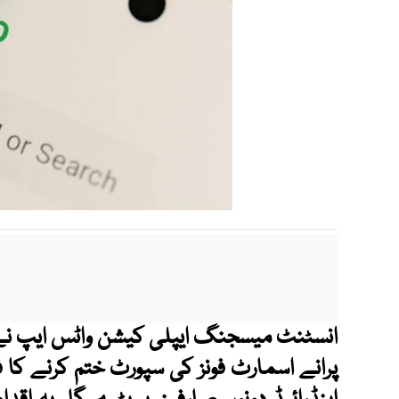
انسٹنٹ میسجنگ ایپلی کیشن واٹس ایپ
نے
پرانے اسمارٹ فونز کی سپورٹ ختم کرنے کا فی