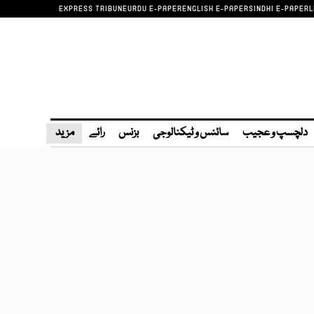
EXPRESS TRIBUNE
URDU E-PAPER
ENGLISH E-PAPER
SINDHI E-PAPER
L
دلچسپ و عجیب
سائنس و ٹیکنالوجی
بزنس
رائے
مزید