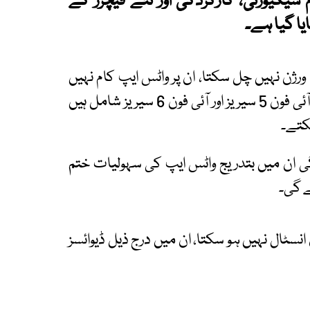
م سیکیورٹی، کارکردگی اور نئے فیچرز کے
یا گیا ہے۔
آئی او ای 15.1 یا اس سے نیا ورژن نہیں چل سکتا، ان پر واٹس ایپ کام نہیں
کرے گا۔ اس میں خاص طور پر پرانے ماڈلز جیسے آئی فون 5 سیریز اور آئی فون 6 سیریز شامل ہیں
کتے۔
یں گی ان میں بتدریج واٹس ایپ کی سہولیات ختم
ے گی۔
 یا اس کے بعد کا ورژن انسٹال نہیں ہو سکتا، ان میں درج ذیل ڈیوائسز