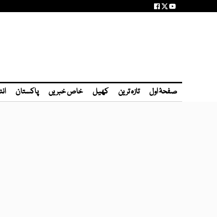
صفحۂ اول
تازہ ترین
کھیل
خاص خبریں
پاکستان
انٹ