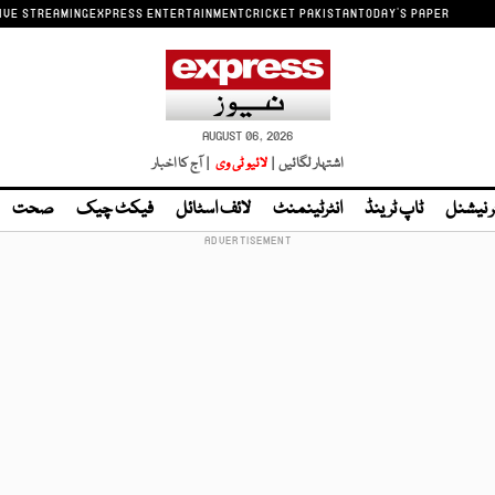
IVE STREAMING
EXPRESS ENTERTAINMENT
CRICKET PAKISTAN
TODAY'S PAPER
AUGUST 06, 2026
اشتہار لگائیں |
لائیو ٹی وی
| آج کا اخبار
ر نیشنل
ٹاپ ٹرینڈ
انٹرٹینمنٹ
لائف اسٹائل
فیکٹ چیک
صحت