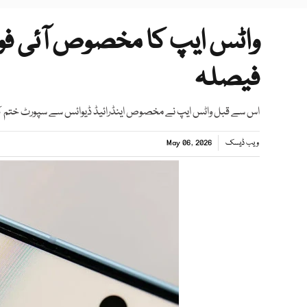
واٹس ایپ کا مخصوص آئی فون
فیصلہ
اس سے قبل واٹس ایپ نے مخصوص اینڈرائیڈ ڈیوائس سے سپورٹ ختم کرنے
ویب ڈیسک
May 06, 2026