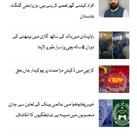
افراد کیلئے گھر تعمیر کر رہے ہیں، وزیراعلیٰ گلگت
بلتستان
راولپنڈی میں والد کے ساتھ گاڑی میں بیٹھنے کے
دوران 6 سالہ بچی پراسرار طور پر لاپتا
کراچی میں ڈکیتی مزاحمت پر چوکیدار جاں بحق
خیبرپختونخوا میں عالمی بینک کے تعاون سے جاری
منصوبوں میں مبینہ بے ضابطگیوں کا انکشاف