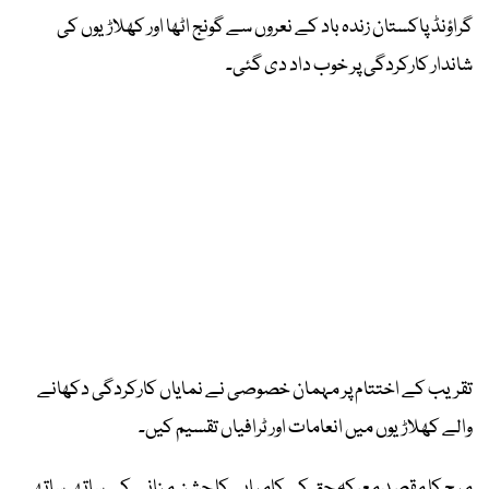
گراؤنڈ پاکستان زندہ باد کے نعروں سے گونج اٹھا اور کھلاڑیوں کی
شاندار کارکردگی پر خوب داد دی گئی۔
تقریب کے اختتام پر مہمان خصوصی نے نمایاں کارکردگی دکھانے
والے کھلاڑیوں میں انعامات اور ٹرافیاں تقسیم کیں۔
میچ کا مقصد معرکہ حق کی کامیابی کا جشن منانے کے ساتھ ساتھ