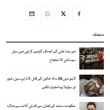
متعلقہ
میر رضا علی کے انصاف کیلیے کراچی میں سول
سوسائٹی کا احتجاج
لاہور میں 40 سالہ خاتون کے قتل کا ڈراپ سین، شوہر
اور سوتیلا بیٹا ملوث نکلے
حکومت سندھ کے تعاون سے قدرتی آفات سے متاثرہ