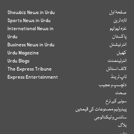
صفحۂ اول
Showbiz News in Urdu
تازہ ترین
Sports News in Urdu
غزہ لہو لہو
International News in
پاکستان
Urdu
انٹر نیشنل
Business News in Urdu
کھیل
Urdu Magazine
انٹرٹینمنٹ
Urdu Blogs
لائف اسٹائل
The Express Tribune
ٹاپ ٹرینڈ
Express Entertainment
دلچسپ و عجیب
صحت
سونے کے نرخ
پیٹرولیم مصنوعات کی قیمتیں
سائنس و ٹیکنالوجی
بلاگ
بزنس