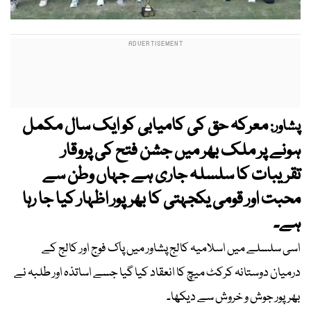
معرکہ حق کی کامیابی کو ایک سال مکمل
پشاور:
ہونے پر ملک بھر میں جشن فتح کی پروقار
تقریبات کا سلسلہ جاری ہے جہاں وطن سے
محبت اور قومی یکجہتی کا بھرپور اظہار کیا جا رہا
ہے۔
اسی سلسلے میں اسلامیہ کالج پشاور میں پاک فوج اور کالج کے
درمیان دوستانہ کرکٹ میچ کا انعقاد کیا گیا جسے اساتذہ اور طلبہ نے
بھرپور جوش و خروش سے دیکھا۔