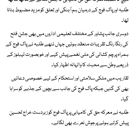
طلبہ اور پاک فوج کے درمیان ہم آہنگی اور تعلق کو مزید مضبوط بنانا
تھا۔
دوسری جانب پشاور کے مختلف تعلیمی اداروں میں بھی جشنِ فتح
کی رنگا رنگ تقریبات منعقد ہوئیں جہاں ننھے طلبہ نے پاک فوج کے
ہمراہ پرچم کشائی کی ملی نغمے پیش کیے اور خوبصورت ٹیبلوز کے
ذریعے وطن سے محبت کا والہانہ اظہار کیا۔
تقاریب میں ملکی سلامتی اور استحکام کے لیے خصوصی دعائیں
بھی کی گئیں جبکہ پاک فوج کی جانب سے بچوں کے جذبے کو سراہا
گیا۔
طلبہ نے معرکہ حق کی کامیابی پر پاک فوج کو زبردست خراج تحسین
پیش کرتے ہوئے پرجوش نعرے بھی لگائے۔