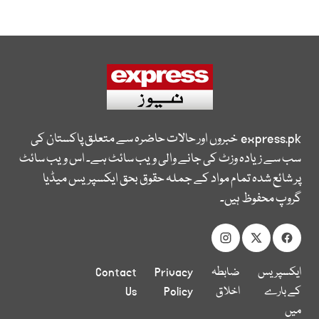
express.pk
خبروں اور حالات حاضرہ سے متعلق پاکستان کی
سب سے زیادہ وزٹ کی جانے والی ویب سائٹ ہے۔ اس ویب سائٹ
پر شائع شدہ تمام مواد کے جملہ حقوق بحق ایکسپریس میڈیا
گروپ محفوظ ہیں۔
ایکسپریس
ضابطہ
Privacy
Contact
کے بارے
اخلاق
Policy
Us
میں