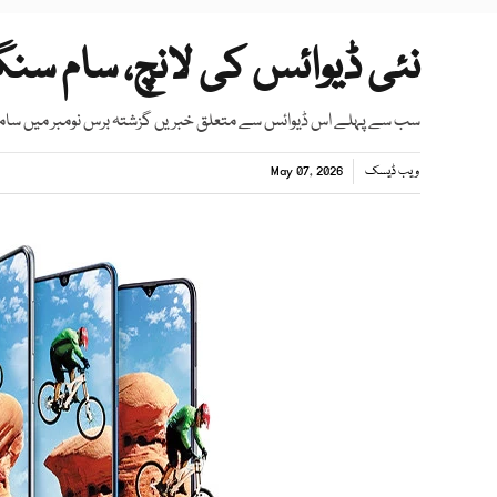
نئی ڈیوائس کی لانچ، سام س
سب سے پہلے اس ڈیوائس سے متعلق خبریں گزشتہ برس نومبر میں سامنے
ویب ڈیسک
May 07, 2026