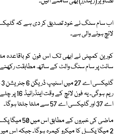
تصاویر (رینڈرز) بھی سامنے آئیں۔
لانچ ہونے والی ہے۔
کورین کمپنی نے ابھی تک اس فون کو باقاعدہ متعار
سائٹ پر سام سنگ والٹ کے ساتھ مطابقت رکھنے وال
ریم ہوگی۔ یہ
اے 37 اور گلیکسی اے 57 سے ملتا جلتا ہوگا۔