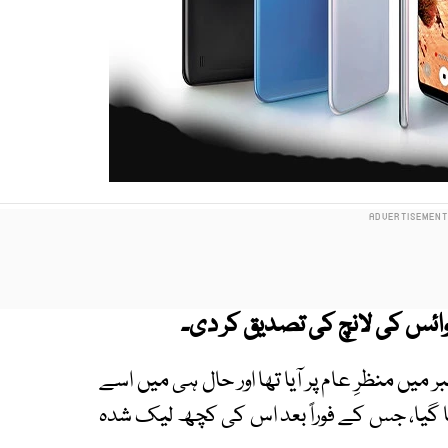
وائس کی لانچ کی تصدیق کر دی۔
ب سے پہلے نومبر میں منظرِ عام پر آیا تھا اور حال ہی میں اسے
ا گیا، جس کے فوراً بعد اس کی کچھ لیک شدہ