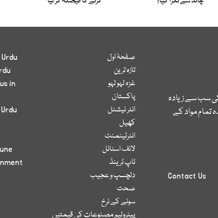
چاند سے ٹکرا گیا!
کرنے کا فیصلہ کر لیا
صفحۂ اول
 Urdu
تازہ ترین
rdu
غزہ لہو لہو
ws in
پاکستان
کی سب سے زیادہ
انٹر نیشنل
 Urdu
 تمام مواد کے
کھیل
انٹرٹینمنٹ
لائف اسٹائل
bune
ٹاپ ٹرینڈ
inment
دلچسپ و عجیب
Contact Us
صحت
سونے کے نرخ
پیٹرولیم مصنوعات کی قیمتیں