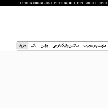
EXPRESS TRIBUNE
URDU E-PAPER
ENGLISH E-PAPER
SINDHI E-PAPER
L
دلچسپ و عجیب
سائنس و ٹیکنالوجی
بزنس
رائے
مزید