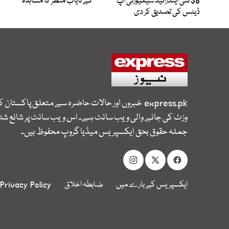
38 نئی اینڈرائیڈ سیکیورٹی اپ
کے نایاب منظر کا مشاہدہ
ڈیٹس کی تصدیق کر دی
express.pk
خبروں اور حالات حاضرہ سے متعلق پاکستان 
وزٹ کی جانے والی ویب سائٹ ہے۔ اس ویب سائٹ پر شائع شدہ
جملہ حقوق بحق ایکسپریس میڈیا گروپ محفوظ ہیں۔
ایکسپریس کے بارے میں
ضابطہ اخلاق
Privacy Policy