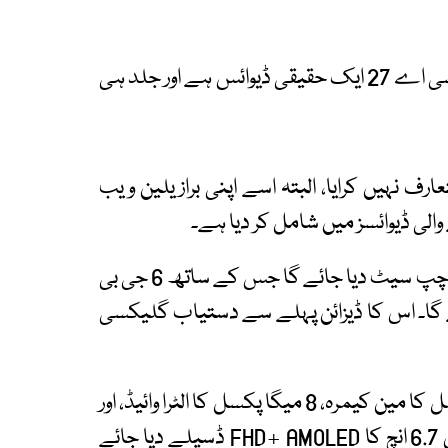
اب سام سنگ نے خود تصدیق کر دی ہے کہ گلیکسی اے 27 ایک حقیقی ڈیوائس ہے اور جلد ہی
ف نہیں کرایا، البتہ اسے اپنی برازیلین ویب
ی ڈیوائسز میں شامل کر دیا ہے۔
گلیکسی اے 27 میں اسنیپ ڈریگن 6 جنریشن 3 چپ سیٹ دیا جائے گا جس کے ساتھ 6 جی بی
 فون لانچ کے وقت اینڈرائیڈ 16 پر چلے گا۔ اس کا ڈیزائن پہلے سے دستیاب گلیکسی
ماضی کی خبروں کے مطابق اس میں 50 میگا پکسل کا مین کیمرہ، 8 میگا پکسل کا الٹرا وائیڈ، اور
2 میگا پکسل کا میکرو کیمرہ ہوگا۔ جبکہ اس میں 6.7 انچ کا FHD+ AMOLED ڈسپلے دیا جائے