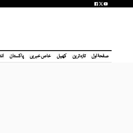
صفحۂ اول
تازہ ترین
کھیل
خاص خبریں
پاکستان
انٹ