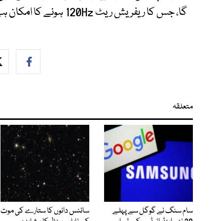
گا، جس کا ریفریش ریٹ 120Hz ہونے کا امکان ہے۔
متعلقہ
سام سنگ نے گوگل سے پہلے
سائنس دانوں کا ستارے کی موت