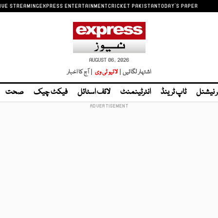
IVE STREAMING
EXPRESS ENTERTAINMENT
CRICKET PAKISTAN
TODAY'S PAPER
AUGUST 06, 2026
اشتہار لگائیں |
لائیو ٹی وی
| آج کا اخبار
ر نیشنل
ٹاپ ٹرینڈ
انٹرٹینمنٹ
لائف اسٹائل
فیکٹ چیک
صحت