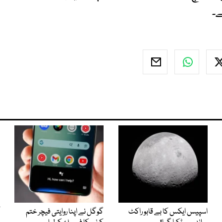
اسپیس ایکس کا بے قابو راکٹ
گوگل نے اپنا روایتی فیچر ختم