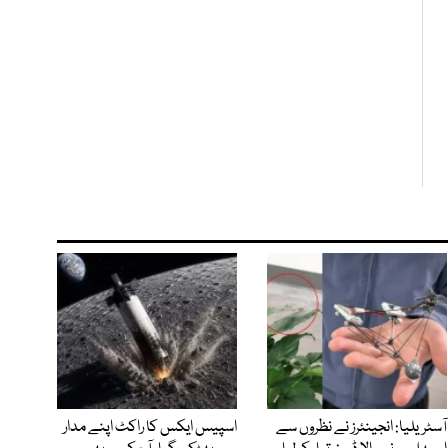
آسٹریلیا: انجینئرز نے نظروں سے
اسپیس ایکس کا راکٹ اپنے مدار