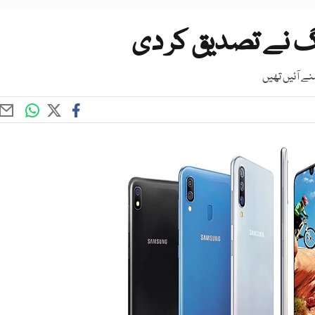
نگ نے تصدیق کر دی
 آئیں تھیں