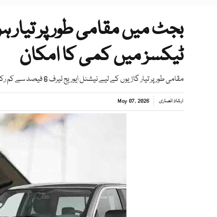
بجٹ میں مقامی طور پر تیار ہو
ٹیکسز میں کمی کا امکان
مقامی طور پر تیار گاڑیوں کے لیے نیشنل ایوریج ٹیرف 6 فیصد سے کم رکھنے کی تجویز دی گئی ہے
ارشاد انصاری
May 07, 2026