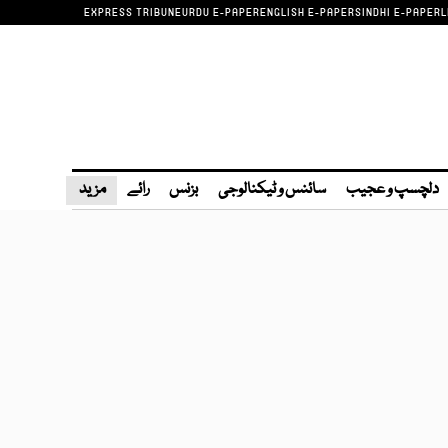
EXPRESS TRIBUNE
URDU E-PAPER
ENGLISH E-PAPER
SINDHI E-PAPER
L
دلچسپ و عجیب
سائنس و ٹیکنالوجی
بزنس
رائے
مزید