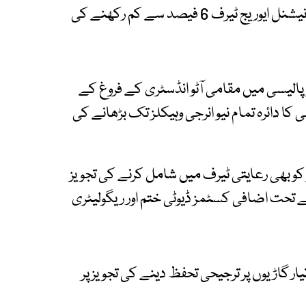
اس سلسلے میں مقامی طور پر تیار گاڑیوں کے لیے نیشنل ایوریج ٹیرف 6 فیصد سے کم رکھنے کی
و پالیسی میں مقامی آٹو انڈسٹری کے فروغ کے
کا دائرہ تمام نیو انرجی وہیکلز تک بڑھانے کی
ز کو بھی رعایتی ٹیرف میں شامل کرنے کی تجویز
حت اضافی کسٹمز ڈیوٹی ختم اور ریگولیٹری
ر گاڑیوں پر ترجیحی تحفظ دینے کی تجویز پر