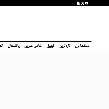
صفحۂ اول
تازہ ترین
کھیل
خاص خبریں
پاکستان
انٹ