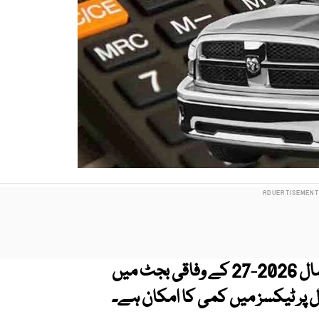
حکومت کی جانب سے آئندہ مالی سال 2026-27 کے وفاقی بجٹ میں
ال پر ٹیکسز میں کمی کا امکان ہے۔