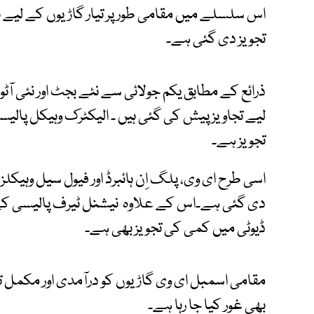
تجویز دی گئی ہے۔
ذرائع کے مطابق یکم جولائی سے نئے بجٹ اور نئی آٹ
لیے تجاویز پیش کی گئی ہیں ۔ الیکٹرک وہیکل پالیسی 
تجویز ہے۔
اسی طرح ای وی، پلگ اِن ہائبرڈ اور فیول سیل وہیکل
دی گئی ہے۔اس کے علاوہ نیشنل ٹیرف پالیسی کے ت
ڈیوٹی میں کمی کی تجویز بھی ہے۔
مقامی اسمبل ای وی گاڑیوں کو درآمدی اور مکمل تیا
بھی غور کیا جا رہا ہے۔