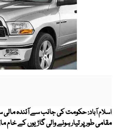
اسلام آباد:
مقامی طور پر تیار ہونے والی گاڑیوں کے خام م