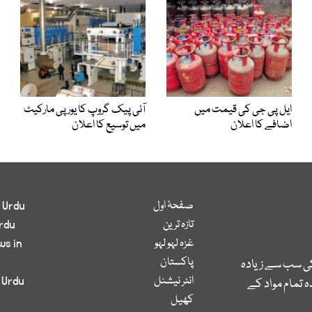
ایل پی جی کی قیمت میں
آئی پیک گروپ کا یورپی مارکیٹ
اضافے کا اعلان
میں توسیع کا اعلان
صفحۂ اول
 Urdu
تازہ ترین
rdu
غزہ لہو لہو
ws in
پاکستان
کی سب سے زیادہ
انٹر نیشنل
 Urdu
 تمام مواد کے
کھیل