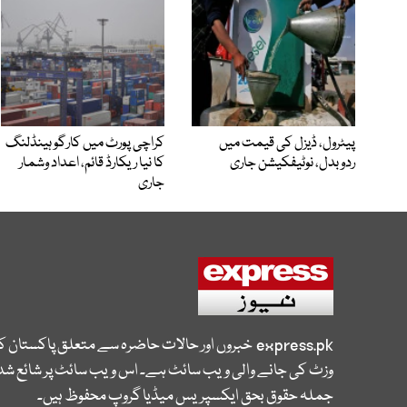
پیٹرول، ڈیزل کی قیمت میں
کراچی پورٹ میں کارگو ہینڈلنگ
ردوبدل، نوٹیفکیشن جاری
کا نیا ریکارڈ قائم، اعداد وشمار
جاری
express.pk
خبروں اور حالات حاضرہ سے متعلق پاکستان 
وزٹ کی جانے والی ویب سائٹ ہے۔ اس ویب سائٹ پر شائع شدہ
جملہ حقوق بحق ایکسپریس میڈیا گروپ محفوظ ہیں۔