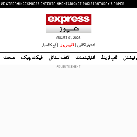
IVE STREAMING
EXPRESS ENTERTAINMENT
CRICKET PAKISTAN
TODAY'S PAPER
AUGUST 01, 2026
اشتہار لگائیں |
لائیو ٹی وی
| آج کا اخبار
ر نیشنل
ٹاپ ٹرینڈ
انٹرٹینمنٹ
لائف اسٹائل
فیکٹ چیک
صحت