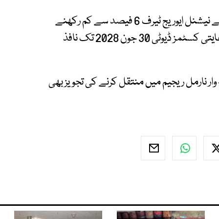
ذرائع کا کہنا ہے کہ مقامی طور پر تیار گاڑیوں کے لیے نیشنل ایوریج ٹیرف 6 فیصد سے کم رکھنے
کی تجویز ہے جب کہ سی کے ڈی پارٹس پر مجوزہ رعایتی کسٹمز ڈیوٹی 30 جون 2028 تک نافذ
ر نارمل ریجیم میں منتقل کرنے کی تجویز بھی