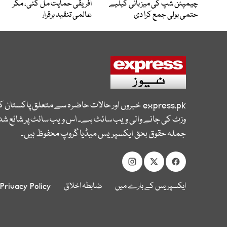
چیمپئن شپ کی میزبانی کیلیے
افریقی حمایت مل گئی، مگر
حتمی بولی جمع کرا دی
عالمی تنقید برقرار
express.pk
خبروں اور حالات حاضرہ سے متعلق پاکستان 
وزٹ کی جانے والی ویب سائٹ ہے۔ اس ویب سائٹ پر شائع شدہ
جملہ حقوق بحق ایکسپریس میڈیا گروپ محفوظ ہیں۔
ایکسپریس کے بارے میں
ضابطہ اخلاق
Privacy Policy