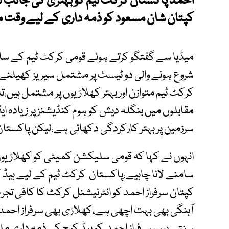
احمد پاکستان کرکٹ ٹیم کو بہتری کی جانب
کپتان شان مسعود کو ذمہ داری کے لیے وقت م
میڈیا سے گفتگو کرتے ہوئے قومی کرکٹ ٹیم کے سا
شروع ہونے والی دو ٹیسٹ پر مشتمل سیریز کھیلنے
کرکٹ ٹیم متوازن اور بہتر کھلاڑیوں پر مشتمل ہی
مقابلوں میں بنگلہ دیش کو ہوم کنڈیشنز پر زیادہ ا
سرزمین پر بہتر کارکردگی دکھائی ہے،لیکن پاکستان 
انہوں نے کہا کہ قومی سلیکشن کمیٹی کو کھلاڑیوں
سامنے لانا چاہیے،پاکستان کرکٹ ٹیم کے لیے ہیڈ کو
کپتان سرفراز احمد کو انٹرنیشنل کرکٹ کا کافی تج
آہنگی بھی بہت اچھی ہے،کھلاڑی بھی سرفراز احمد 
سنتے ہیں، سرفراز احمد کو ہیڈ کوچ کی ذمہ داری م