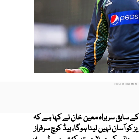
ے سابق سربراہ معین خان نے کہا ہے کہ
 آسان نہیں لینا ہوگا، ہیڈ کوچ سرفراز