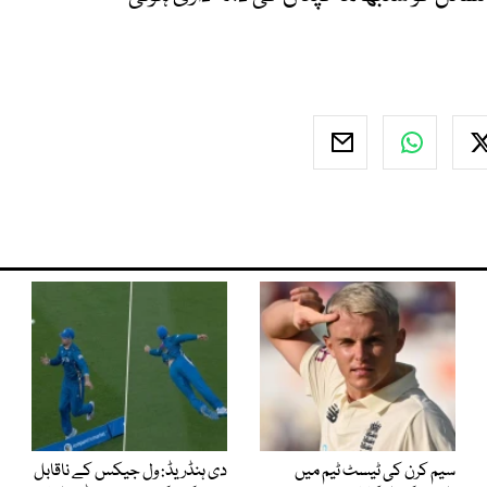
سیم کرن کی ٹیسٹ ٹیم میں
دی ہنڈریڈ: ول جیکس کے ناقابل