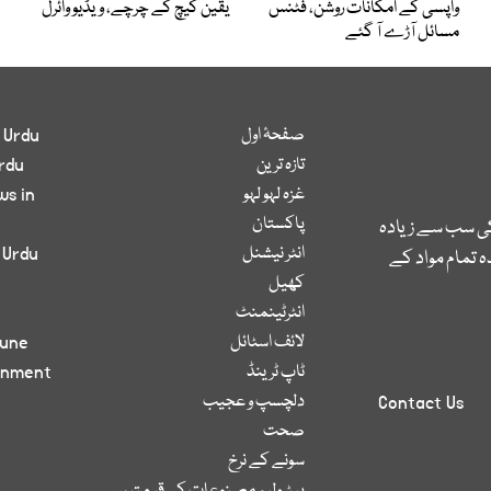
واپسی کے امکانات روشن، فٹنس
یقین کیچ کے چرچے، ویڈیو وائرل
مسائل آڑے آ گئے
صفحۂ اول
 Urdu
تازہ ترین
rdu
غزہ لہو لہو
ws in
پاکستان
کی سب سے زیادہ
انٹر نیشنل
 Urdu
 تمام مواد کے
کھیل
انٹرٹینمنٹ
لائف اسٹائل
bune
ٹاپ ٹرینڈ
inment
دلچسپ و عجیب
Contact Us
صحت
سونے کے نرخ