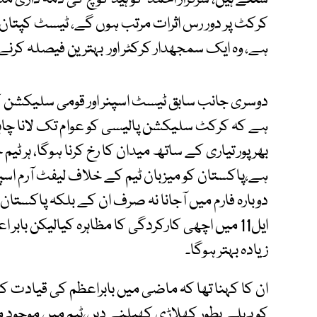
کرکٹ پر دور رس اثرات مرتب ہوں گے، ٹیسٹ کپتا
ہے، وہ ایک سمجھدار کرکٹر اور بہترین فیصلہ کرنے 
دوسری جانب سابق ٹیسٹ اسپنر اور قومی سلیکشن 
ہے کہ کرکٹ سلیکشن پالیسی کو عوام تک لانا چا
بھرپور تیاری کے ساتھ میدان کا رخ کرنا ہوگا، ہر ٹ
ہے،پاکستان کو میزبان ٹیم کے خلاف لیفٹ آرم اسپنر
دوبارہ فارم میں آجانا نہ صرف ان کے بلکہ پاکستان
ایل11 میں اچھی کارکردگی کا مظاہرہ کیالیکن بابر ا
زیادہ بہتر ہوگا۔
ان کا کہنا تھا کہ ماضی میں بابراعظم کی قیادت کے
کو پہلے بطور کھلاڑی کھیلنے دیں،ٹیم میں موجود م