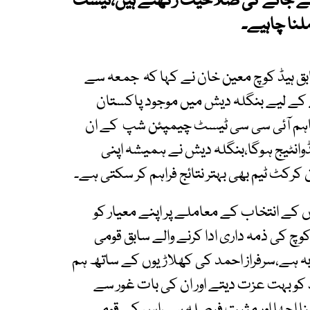
 لے جانے کی صلاحیت رکھتے ہیں،ٹیسٹ
لنا چاہیے۔
بق ہیڈ کوچ معین خان نے کہا کہ جمعہ سے
 کے لیے بنگلہ دیش میں موجود پاکستان
ں،تاہم آئی سی سی ٹیسٹ چیمپئن شپ کے ان
یڈوانٹیج ہوگا،بنگلہ دیش نے ہمیشہ اپنی
کرکٹ ٹیم بھی بہتر نتائج فراہم کر سکتی ہے۔
 کے انتخاب کے معاملے پر اپنے معیار کو
چ کی ذمہ داری ادا کرنے والے سابق قومی
ربہ ہے،سرفراز احمد کی کھلاڑیوں کے ساتھ ہم
کو بہت عزت دیتے اور ان کی بات غور سے
لنا اچھا اور مثبت فیصلہ ہے،اس کے قومی