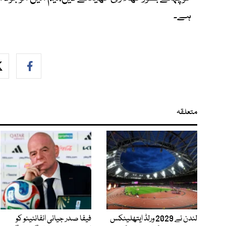
ہے۔
متعلقہ
لندن نے 2029 ورلڈ ایتھلیٹکس
فیفا صدر جیانی انفانٹینو کو