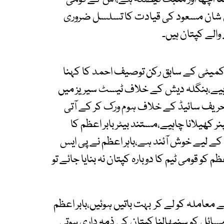
ن شان مسعود کی قیادت کا تسلسل ضروری
والے کپتان ہیں۔
کمیٹی کے سابق رکن توصیف احمد کا کہنا
ہیے،بنگلہ دیش کے خلاف ٹیسٹ سیریز میں
یم حریف سائیڈ کے خلاف ہوم ورک کر کے آتی
 کھیلانا چاہیے،مستند بیٹر بابر اعظم کا
 کے لیے خوش آئند ہے،باہر اعظم نے پی ایس
عظم کو قومی ٹیم کا دوبارہ کپتان نہ بنایا جائے تو
 معاملہ کو لے کر بہت باتیں ہوئیں،بابر اعظم
سائل کو سنبھالنا کپتان کی ذمہ داری ہوتی