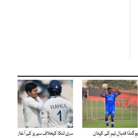
یوگنڈا فٹبال ٹیم کے کپتان
سری لنکا کیخلاف سیریز کے آغاز