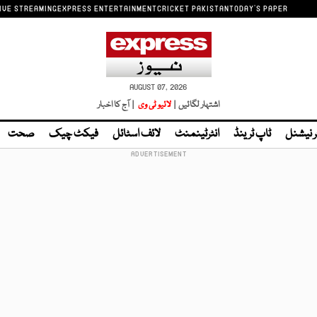
IVE STREAMING
EXPRESS ENTERTAINMENT
CRICKET PAKISTAN
TODAY'S PAPER
AUGUST 07, 2026
اشتہار لگائیں |
لائیو ٹی وی
| آج کا اخبار
ر نیشنل
ٹاپ ٹرینڈ
انٹرٹینمنٹ
لائف اسٹائل
فیکٹ چیک
صحت