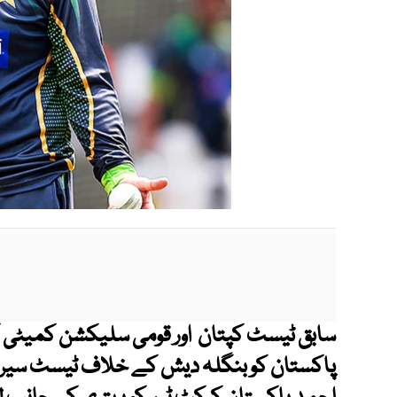
سابق ٹیسٹ کپتان اور قومی سلیکشن کمیٹی ک
پاکستان کو بنگلہ دیش کے خلاف ٹیسٹ سیریز کو