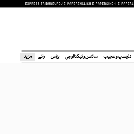
EXPRESS TRIBUNE
URDU E-PAPER
ENGLISH E-PAPER
SINDHI E-PAPER
L
دلچسپ و عجیب
سائنس و ٹیکنالوجی
بزنس
رائے
مزید