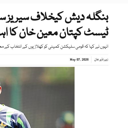
بنگلہ دیش کیخلاف سیریز س
ٹیسٹ کپتان معین خان کا اہم
انہوں نے کہا کہ قومی سلیکشن کمیٹی کو کھلاڑیوں کے انتخاب کے معامل
زبیر نذیر خان
May 07, 2026