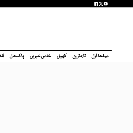
صفحۂ اول
تازہ ترین
کھیل
خاص خبریں
پاکستان
انٹ