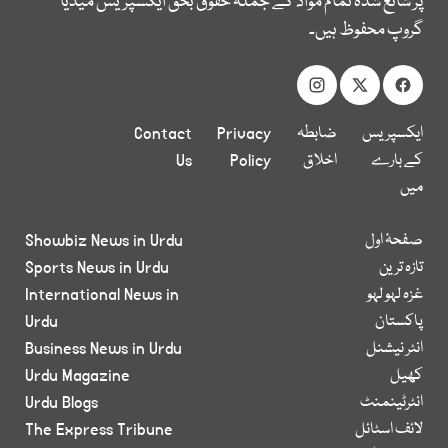
پر شائع شدہ تمام مواد کے جملہ حقوق بحق ایکسپریس میڈیا
گروپ محفوظ ہیں۔
ایکسپریس
ضابطہ
Privacy
Contact
کے بارے
اخلاق
Policy
Us
میں
صفحۂ اول
Showbiz News in Urdu
تازہ ترین
Sports News in Urdu
غزہ لہو لہو
International News in
پاکستان
Urdu
انٹر نیشنل
Business News in Urdu
کھیل
Urdu Magazine
انٹرٹینمنٹ
Urdu Blogs
لائف اسٹائل
The Express Tribune