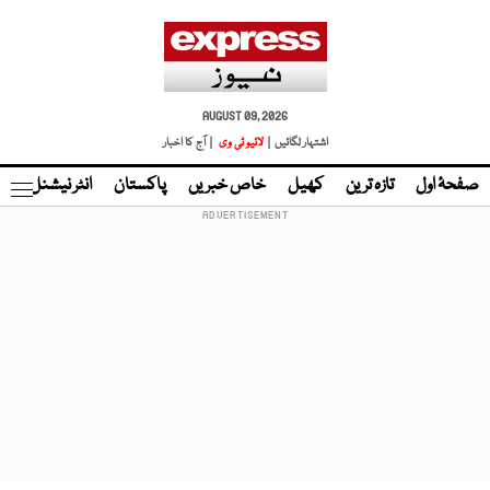
AUGUST 09, 2026
اشتہار لگائیں |
لائیو ٹی وی
| آج کا اخبار
صفحۂ اول
تازہ ترین
کھیل
خاص خبریں
پاکستان
انٹر نیشنل
ٹا