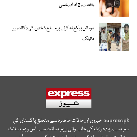
واقعات، 2 افراد زخمی
موبائل پیکج نہ کرنے پر مسلح شخص کی دکاندار پر
فائرنگ
express.pk
خبروں اور حالات حاضرہ سے متعلق پاکستان کی
سب سے زیادہ وزٹ کی جانے والی ویب سائٹ ہے۔ اس ویب سائٹ