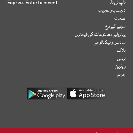
ٹاپ ٹرینڈ
Express Entertainment
دلچسپ و عجیب
صحت
سونے کے نرخ
پیٹرولیم مصنوعات کی قیمتیں
سائنس و ٹیکنالوجی
بلاگ
بزنس
ویڈیوز
جرائم