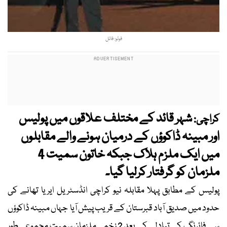
فوٹو: فائل
شہر قائد کے مختلف علاقوں میں پولیس
کراچی:
اور مبینہ ڈاکوؤں کے درمیان ہونے والے مقابلوں
میں ایک ملزم ہلاک جبکہ خاتون سمیت 4
ملزمان کو گرفتار کرلیا گیا۔
پولیس کے مطابق پہلا مقابلہ نیو کراچی انڈسٹریل ایریا تھانے کی
حدود میں صدیق آباد قبرستان کے قریب پیش آیا جہاں مبینہ ڈاکوؤں
سے فائرنگ کے تبادلے کے بعد 2 زخمی ملزمان سمیت مجموعی طور