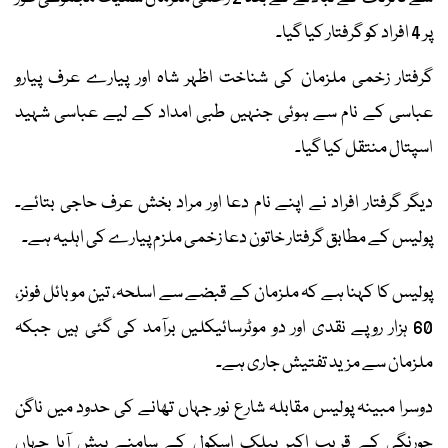
پر 4 افراد کو گرفتار کیا گیا۔
گرفتار زخمی ملزمان کی شناخت اظہر شاہ اور پیارے عرف پیارو
عباسی کے نام سے ہوئی جنہیں طبی امداد کے لیے عباسی شہید
اسپتال منتقل کیا گیا۔
دیگر گرفتار افراد نے اپنے نام دعا اور مراد بخش عرف حاجی بتائے۔
پولیس کے مطابق گرفتار خاتون دعا زخمی ملزم پیارے کی اہلیہ ہے۔
پولیس کا کہنا ہے کہ ملزمان کے قبضے سے اسلحہ، تین موبائل فونز،
60 ہزار روپے نقدی اور دو موٹرسائیکلیں برآمد کی گئی ہیں جبکہ
ملزمان سے مزید تفتیش جاری ہے۔
دوسرا مبینہ پولیس مقابلہ شارع نور جہاں تھانے کی حدود میں ناگن
چورنگی کے قریب اکبر پبلک اسکول کے سامنے پیش آیا جہاں