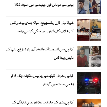
بیٹے سے موبائل فون چھیننے میں ملوث نکلا
غیرقانونی فارن ایکسچینج، حوالہ ہندی نیٹ ورکس
کے خلاف کارروائیاں، غیرملکی کرنسی برآمد
کراچی میں افسوسناک واقعہ، گھریلو تنازع پر باپ کے
ہاتھوں بیٹا قتل
کراچی، شرافی گوٹھ میں پولیس مقابلہ، ایک ڈاکو
زخمی حالت میں گرفتار
کراچی، شہر کے مختلف علاقوں میں فائرنگ کے