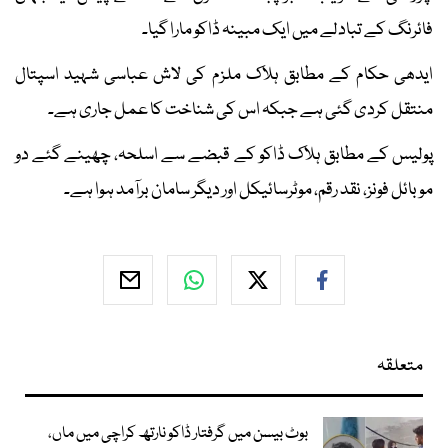
فائرنگ کے تبادلے میں ایک مبینہ ڈاکو مارا گیا۔
ایدھی حکام کے مطابق ہلاک ملزم کی لاش عباسی شہید اسپتال
منتقل کردی گئی ہے جبکہ اس کی شناخت کا عمل جاری ہے۔
پولیس کے مطابق ہلاک ڈاکو کے قبضے سے اسلحہ، چھینے گئے دو
موبائل فونز، نقد رقم، موٹرسائیکل اور دیگر سامان برآمد ہوا ہے۔
متعلقہ
بوٹ بیسن میں گرفتار ڈاکو نارتھ کراچی میں ماں،