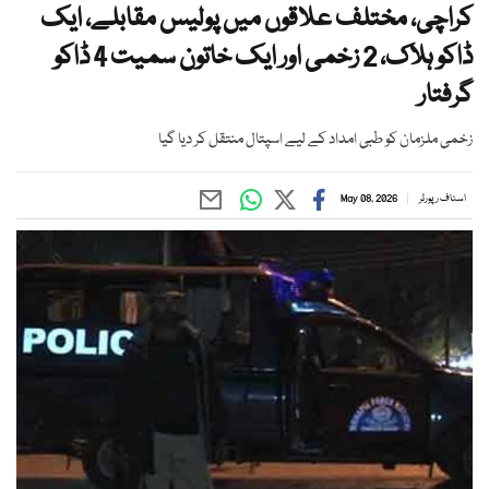
کراچی، مختلف علاقوں میں پولیس مقابلے، ایک
ڈاکو ہلاک، 2 زخمی اور ایک خاتون سمیت 4 ڈاکو
گرفتار
زخمی ملزمان کو طبی امداد کے لیے اسپتال منتقل کر دیا گیا
اسٹاف رپورٹر
May 08, 2026