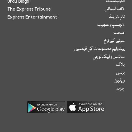
انٹرٹینمنٹ
Urdu Blogs
لائف اسٹائل
The Express Tribune
ٹاپ ٹرینڈ
Express Entertainment
دلچسپ و عجیب
صحت
سونے کے نرخ
پیٹرولیم مصنوعات کی قیمتیں
سائنس و ٹیکنالوجی
بلاگ
بزنس
ویڈیوز
جرائم