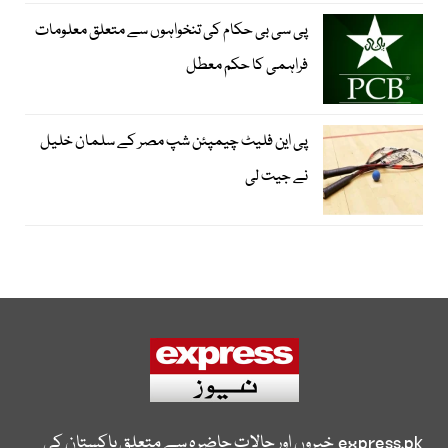
پی سی بی حکام کی تنخواہوں سے متعلق معلومات
فراہمی کا حکم معطل
پی این فلیٹ چیمپئن شپ مصر کے سلمان خلیل
نے جیت لی
express.pk
خبروں اور حالات حاضرہ سے متعلق پاکستان کی