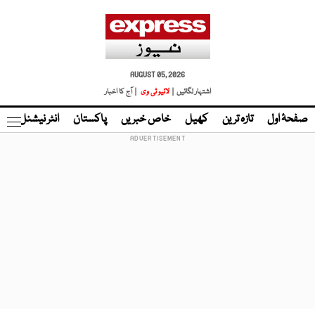
AUGUST 05, 2026
اشتہار لگائیں |
لائیو ٹی وی
| آج کا اخبار
صفحۂ اول
تازہ ترین
کھیل
خاص خبریں
پاکستان
انٹر نیشنل
ٹا