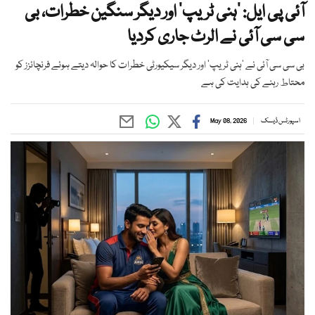
آئی پی ایل: ’ہنی ٹریپ‘ اور دیگر سنگین خطرات، بی
سی سی آئی نے الرٹ جاری کردیا
بی سی سی آئی نے ’ہنی ٹریپ‘ اور دیگر سیکیورٹی خطرات کا حوالہ دیتے ہوئے فرنچائزز کو
محتاط رہنے کی ہدایت کی ہے
اسپورٹس ڈیسک
May 08, 2026