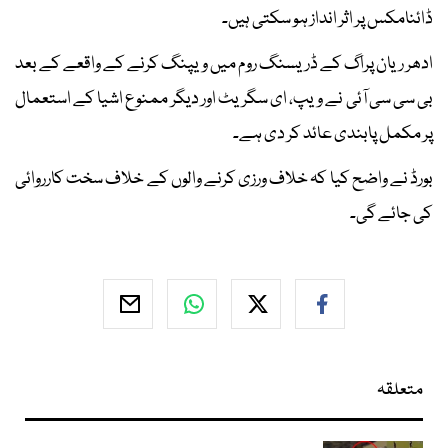
ڈائنامکس پر اثر انداز ہو سکتی ہیں۔
ادھر ریان پراگ کے ڈریسنگ روم میں ویپنگ کرنے کے واقعے کے بعد
بی سی سی آئی نے ویپ، ای سگریٹ اور دیگر ممنوع اشیا کے استعمال
پر مکمل پابندی عائد کر دی ہے۔
بورڈ نے واضح کیا کہ خلاف ورزی کرنے والوں کے خلاف سخت کارروائی
کی جائے گی۔
متعلقہ