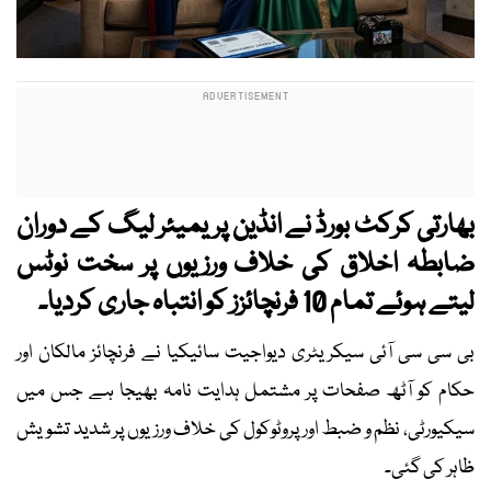
بھارتی کرکٹ بورڈ نے انڈین پریمیئر لیگ کے دوران
ضابطہ اخلاق کی خلاف ورزیوں پر سخت نوٹس
لیتے ہوئے تمام 10 فرنچائزز کو انتباہ جاری کردیا۔
بی سی سی آئی سیکریٹری دیواجیت سائیکیا نے فرنچائز مالکان اور
حکام کو آٹھ صفحات پر مشتمل ہدایت نامہ بھیجا ہے جس میں
سیکیورٹی، نظم و ضبط اور پروٹوکول کی خلاف ورزیوں پر شدید تشویش
ظاہر کی گئی۔