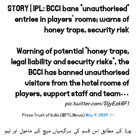
STORY | IPL: BCCI bans "unauthorised"
entries in players' rooms; warns of
honey traps, security risk
Warning of potential "honey traps,
legal liability and security risks", the
BCCI has banned unauthorised
visitors from the hotel rooms of
players, support staff and team…
pic.twitter.com/SIjyEzk6F1
May 8, 2026
— Press Trust of India (@PTI_News)
بورڈ کے مطابق اس قسم کی سرگرمیاں میچ کے ماحول اور ٹیم