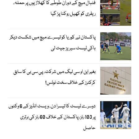
فٹبال میچ کے دوران طوطے کا کھلاڑیوں پر حملہ،
ریفری کو کھیل روکنا پڑ گیا
پاکستان نے کوریا کو تیسرے میچ میں شکست دیکر
ہاکی ٹیسٹ سیریز جیت لی
بغیر این او سی لیگ میں شرکت، پی سی بی کا سابق
کرکٹرز کے خلاف سخت نوٹس!
دوسرے ٹیسٹ کا تیسرا دن، ویسٹ انڈیز کے 6 وکٹوں
پر 103 رنز، پاکستان کے خلاف 60 رنز کی برتری
حاصل