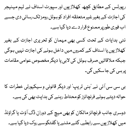
رپورٹس کے مطابق کچھ کھلاڑیوں اور سپورٹ اسٹاف نے ٹیم مینیجر
کی اجازت کے بغیر غیر متعلقہ افراد کو ہوٹل رومز تک رسائی دی جسے
اب فوری طور پر ممنوع قرار دے دیا گیا ہے۔
نئی ہدایات کے تحت کسی بھی مہمان کو تحریری اجازت کے بغیر
کھلاڑیوں یا اسٹاف کے کمروں میں داخل ہونے کی اجازت نہیں ہوگی
جبکہ ملاقاتیں صرف ہوٹل کی لابی یا دیگر مخصوص عوامی مقامات
پر ہی کی جا سکیں گی۔
بی سی سی آئی نے ’ہنی ٹریپ‘ اور دیگر قانونی و سیکیورٹی خطرات کا
حوالہ دیتے ہوئے فرنچائزز کو محتاط رہنے کی ہدایت بھی کی ہے۔
دوسری جانب فرنچائز مالکان کو بھی میچ کے دوران ڈگ آؤٹ یا گراؤنڈ
میں کھلاڑیوں سے رابطے، گلے ملنے یا گفتگو سے روک دیا گیا ہے۔