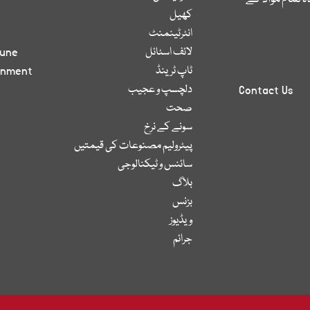
کھیل
انٹرٹینمنٹ
لائف اسٹائل
bune
ٹاپ ٹرینڈ
inment
دلچسپ و عجیب
Contact Us
صحت
سونے کے نرخ
پیٹرولیم مصنوعات کی قیمتیں
سائنس و ٹیکنالوجی
بلاگ
بزنس
ویڈیوز
جرائم