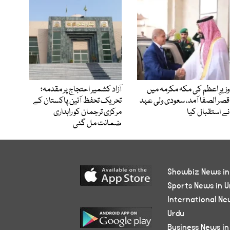
وزیرِ اعظم کی مکہ مکرمہ میں
آزاد کشمیر احتجاج پر مقدمہ؛
قصر الصفا آمد، سعودی ولی عہد
تحریک تحفظ آئین پاکستان کے
نے استقبال کیا
مرکزی ترجمان کو راہداری
ضمانت مل گئی
Showbiz News in
Sports News in U
International Ne
Urdu
Business News in