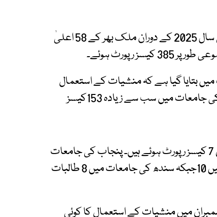
ایکسپریس کو دستیاب دستاویز کے مطابق تعلیمی سال 2025 کے دوران ملک بھر کے 58 اعلیٰ
ز رپورٹ ہوئے۔
میں بتایا گیا ہے کہ منشیات کے استعمال
کے 10 کیسز سپورٹنگ سٹاف کے بھی ہیں۔ فیڈرل کی جامعات میں سب سے زیادہ 153کیسز
پنجاب میں 130 ، سندھ میں 75، خیبرپختونخوا میں 7 کیسز رپورٹ ہوئے ہیں۔ پنجاب کی جامعات
میں 28 طالبات، وفاقی دارالحکومت کی جامعات میں 10جبکہ سندھ کی جامعات میں 8 طالبات
 ممبران میں منشیات کے استعمال کا کوئی