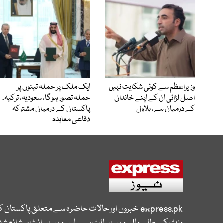
وزیراعظم سے کوئی شکایت نہیں
ایک ملک پر حملہ تینوں پر
اصل لڑائی ان کے اپنے خاندان
حملہ تصور ہوگا، سعودیہ، ترکیہ،
کے درمیان ہے، بلاول
پاکستان کے درمیان مشترکہ
دفاعی معاہدہ
express.pk
خبروں اور حالات حاضرہ سے متعلق پاکستان 
وزٹ کی جانے والی ویب سائٹ ہے۔ اس ویب سائٹ پر شائع شدہ