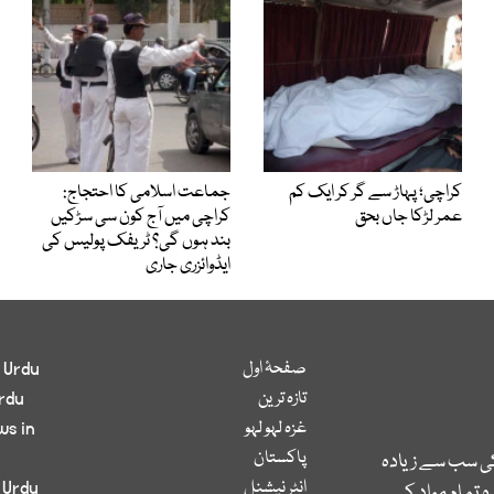
کراچی؛ پہاڑ سے گر کر ایک کم
جماعت اسلامی کا احتجاج:
عمر لڑکا جاں بحق
کراچی میں آج کون سی سڑکیں
بند ہوں گی؟ ٹریفک پولیس کی
ایڈوائزری جاری
صفحۂ اول
 Urdu
تازہ ترین
rdu
غزہ لہو لہو
ws in
پاکستان
کی سب سے زیادہ
انٹر نیشنل
 Urdu
 تمام مواد کے