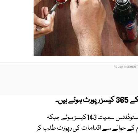
وفاقی دارالحکومت کی 9 جامعات میں 10 فی میل اسٹوڈنٹس سمیت 143کیسز ہوئے جبکہ
م کے حوالے سے اقدامات کی رپورٹ طلب کر