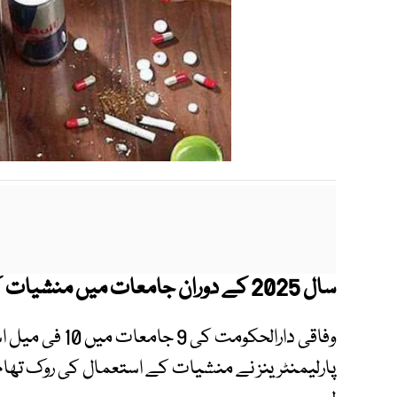
سال 2025 کے دوران جامعات میں منشیات کے 365 کیسز رپورٹ ہوئے ہیں۔
پارلیمنٹرینز نے منشیات کے استعمال کی روک تھا