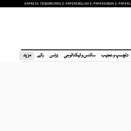
EXPRESS TRIBUNE
URDU E-PAPER
ENGLISH E-PAPER
SINDHI E-PAPER
L
دلچسپ و عجیب
سائنس و ٹیکنالوجی
بزنس
رائے
مزید