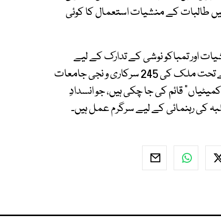
 میں طالبات کے منشیات استعمال کا کوئی
یات اور تمباکو نوشی کے تدارک کے لیے
باقاعدہ نگرانی کا نظام وضع کیا گیا ہے۔ پالیسی کے تحت ملک کی 245 سرکاری و نجی جامعات
 کمیٹیاں” قائم کی جا چکی ہیں، جو انسدادِ
بہ کی رہنمائی کے لیے سرگرم عمل ہیں۔