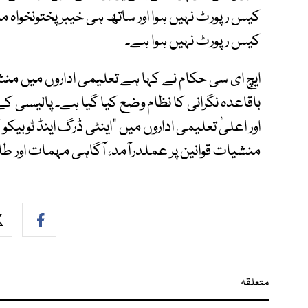
کیس رپورٹ نہیں ہوا اور ساتھ ہی خیبر پختونخواہ
کیس رپورٹ نہیں ہوا ہے۔
ایچ ای سی حکام نے کہا ہے تعلیمی اداروں میں منش
اور اعلیٰ تعلیمی اداروں میں “اینٹی ڈرگ اینڈ ٹوبیکو
منشیات قوانین پر عملدرآمد، آگاہی مہمات اور طل
متعلقہ