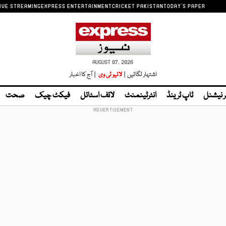
IVE STREAMING
EXPRESS ENTERTAINMENT
CRICKET PAKISTAN
TODAY'S PAPER
AUGUST 07, 2026
اشتہار لگائیں |
لائیو ٹی وی
| آج کا اخبار
ر نیشنل
ٹاپ ٹرینڈ
انٹرٹینمنٹ
لائف اسٹائل
فیکٹ چیک
صحت