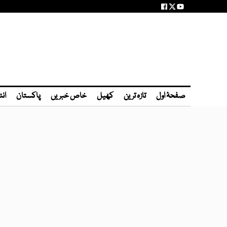
صفحۂ اول
تازہ ترین
کھیل
خاص خبریں
پاکستان
انٹ