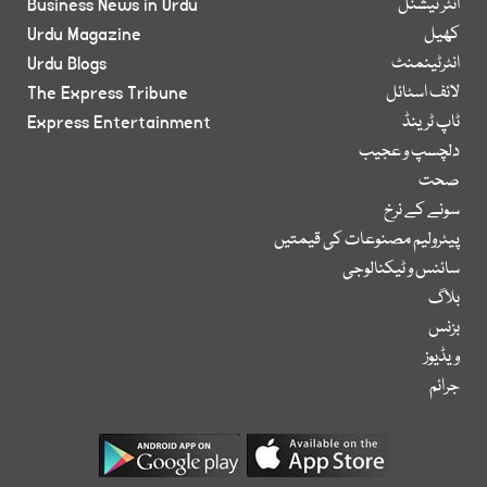
انٹر نیشنل
Business News in Urdu
کھیل
Urdu Magazine
انٹرٹینمنٹ
Urdu Blogs
لائف اسٹائل
The Express Tribune
ٹاپ ٹرینڈ
Express Entertainment
دلچسپ و عجیب
صحت
سونے کے نرخ
پیٹرولیم مصنوعات کی قیمتیں
سائنس و ٹیکنالوجی
بلاگ
بزنس
ویڈیوز
جرائم