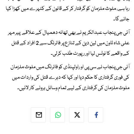
رہا ہے، ملوث ملزمان کو گرفتار کر کے قانون کے کٹہرے میں کھڑا کیا
جائے گا۔
آئی جی پنجاب عبدالکریم نے بھی تھانہ دھمیال کے علاقے پیر مہر
علی شاہ ٹاون میں لین دین کے تنازع پر فائرنگ سے 2 افراد کے قتل
کے واقعے کا نوٹس لیا اور رپورٹ طلب کرلی۔
آئی جی پنجاب نے سی پی او راولپنڈی کو فائرنگ میں ملوث ملزمان
کی فوری گرفتاری کا حکم دیا اور کہا کہ دہرے قتل کی واردات میں
ملوث ملزمان کی گرفتاری کے لیے تمام وسائل بروئے کار لائیں۔