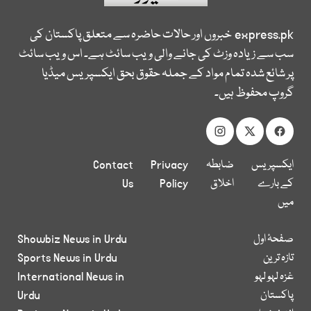
express.pk
خبروں اور حالات حاضرہ سے متعلق پاکستان کی
سب سے زیادہ وزٹ کی جانے والی ویب سائٹ ہے۔ اس ویب سائٹ
پر شائع شدہ تمام مواد کے جملہ حقوق بحق ایکسپریس میڈیا
گروپ محفوظ ہیں۔
ایکسپریس
ضابطہ
Privacy
Contact
کے بارے
اخلاق
Policy
Us
میں
صفحۂ اول
Showbiz News in Urdu
تازہ ترین
Sports News in Urdu
غزہ لہو لہو
International News in
پاکستان
Urdu