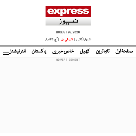
AUGUST 08, 2026
اشتہار لگائیں |
لائیو ٹی وی
| آج کا اخبار
صفحۂ اول
تازہ ترین
کھیل
خاص خبریں
پاکستان
انٹر نیشنل
ٹا