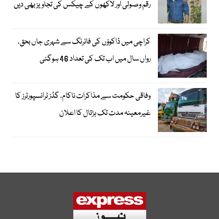
رقم وصولی اور لاکھوں کے چیکس کی تجاویز بھی دیں
کراچی میں ڈاکوؤں کی فائرنگ سے شہری جاں بحق،
رواں سال میں اب تک کی تعداد 46 ہوگئی
وفاقی حکومت سے مذاکرات ناکام، گڈز ٹرانسپورٹرز کا
غیرمعینہ مدت تک ہڑتال کا اعلان