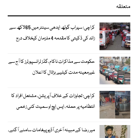
متعلقہ
کراچی: سہراب گوٹھ ایدھی سینٹر میں 65لاکھ سے
زائد کی ڈکیتی کا مقدمہ 4 ملزمان کیخلاف درج
حکومت سے مذاکرات ناکام،گڈز ٹرانسپورٹرز کا آج سے
غیرمعینہ مدت کیلیے ہڑتال کا اعلان
کراچی: تجاوزات کے خلاف آپریشن، مشتعل افراد کا
انتظامیہ پر حملہ، ایس ایچ او سمیت کئی زخمی
میر رضا کے مبینہ آخری آڈیو پیغامات سامنے آگئے،