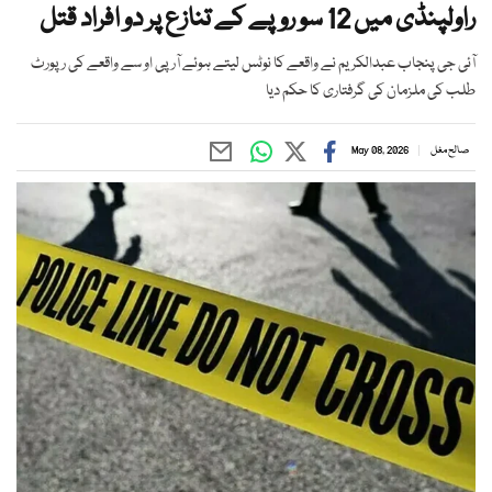
راولپنڈی میں 12 سو روپے کے تنازع پر دو افراد قتل
آئی جی پنجاب عبدالکریم نے واقعے کا نوٹس لیتے ہوئے آر پی او سے واقعے کی رپورٹ
طلب کی ملزمان کی گرفتاری کا حکم دیا
صالح مغل
May 08, 2026