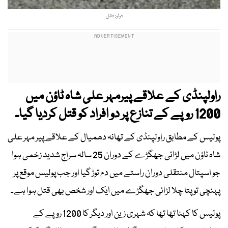
فوٹو: فائل
راولپنڈی کے علاقے پیرمہر علی شاہ ٹاؤن میں
1200 روپے کے تنازع پر دو افراد کو قتل کردیا گیا۔
پولیس کے مطابق راولپنڈی کے تھانہ دھمیال کے علاقے پیر مہر علی
شاہ ٹاؤن میں لڑائی جھگڑے کے دوران 25 سالہ سراج شدید زخمی ہوا
جو اسپتال منتقلی دوران راستے میں دم توڑ گیا اور جب پولیس موقع پر
پہنچی تو پتا چلا لڑائی جھگڑے میں ایک اور شخص بھی قتل ہوا ہے۔
پولیس کا کہنا تھا تھا کہ شہری زین اور دیگر کا 1200 روپے کے