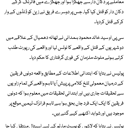
معاملے پر دکان دار سے جھگڑا ہوا اور جھگڑے میں فائرنگ کرکے
دکان دار کو قتل کیا گیا، جس پر دوسرے فریق نے زین کو ڈنڈوں کے وار
کرکے قتل کردیا۔
سی پی او سید خالد محمود ہمدانی نے تھانہ دھمیال کے علاقے میں
دو شہریوں کے قتل کے واقعے کا نوٹس لیا اور واقعے کی رپورٹ طلب
کرتے ہوئے ملوث ملزمان کی فوری گرفتاری کا حکم دیا۔
پولیس نے بتایا کہ ابتدائی اطلاعات کے مطابق واقعہ دونوں فریقین
کے درمیان معمولی تلخ کلامی پر پیش آیا تاہم واقعےکی تمام زاویوں
سے تحقیقات جاری ہیں اور ابتدائی تحقیقات میں معلوم ہوا کہ دونوں
فریقین کا ایک ایک فرد جاں بحق ہوا ہے تاہم فرانزک ٹیمیں موقع پر
موجود ہیں اور شواہد اکٹھے کیے گئے ہیں۔
پولیس نے بتایا کہ لاشوں کو پوسٹ مارٹم کے لیے اسپتال منتقل کیا جا