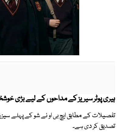
ہیری پوٹر سیریز کے مداحوں کے لیے بڑی خوش
تفصیلات کے مطابق ایچ بی او نے شو کے پہلے سی
تصدیق کر دی ہے۔