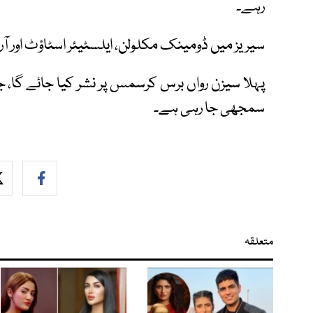
رہے۔
سیریز میں ڈومینک مکلولن، ایلسٹیئر اسٹاؤٹ اور آرا
پہلا سیزن رواں برس کرسمس پر نشر کیا جائے گا، ج
سمجھی جا رہی ہے۔
متعلقہ