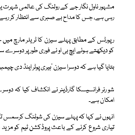
مشہور ناول نگار جے کے رولنگ کی عالمی شہرت یاف
رہی ہے، جس کا مداح بے صبری سے انتظار کر رہے 
رپورٹس کے مطابق پہلے سیزن کا ٹریلر مارچ میں 
کو دیکھتے ہوئے ایچ بی او نے فوری طور پر دوسرے
بتایا گیا ہے کہ دوسرا سیزن ’ہیری پوٹر اینڈ دی چیم
شو رنر فرانسیسکا گارڈینر نے انکشاف کیا کہ دوس
امکان ہے۔
انہوں نے کہا کہ پہلے سیزن کی شوٹنگ کرسمس ت
تیاری شروع کرنے کے باعث پروڈکشن ٹیم کو مزید مضب