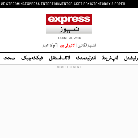
IVE STREAMING
EXPRESS ENTERTAINMENT
CRICKET PAKISTAN
TODAY'S PAPER
AUGUST 01, 2026
اشتہار لگائیں |
لائیو ٹی وی
| آج کا اخبار
ر نیشنل
ٹاپ ٹرینڈ
انٹرٹینمنٹ
لائف اسٹائل
فیکٹ چیک
صحت