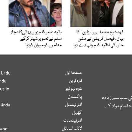
فہد شیخ معاملے پر ’’بڑا پن‘‘ کا
ہانیہ عامر کا جڑواں بھائی؟ اعجاز
بیان، فیصل قریشی نے مشی
اسلم نے تصویر شیئر کرکے
خان کی تنقید کا جواب دے دیا
مداحوں کو حیران کردیا
صفحۂ اول
 Urdu
تازہ ترین
rdu
غزہ لہو لہو
ws in
پاکستان
کی سب سے زیادہ
انٹر نیشنل
 Urdu
 تمام مواد کے
کھیل
انٹرٹینمنٹ
لائف اسٹائل
bune