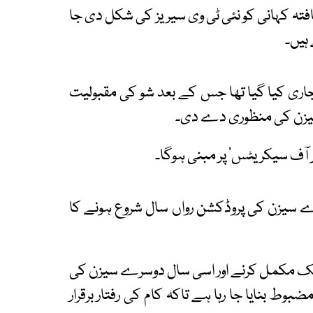
تہ کہانی کو نئی ٹی وی سیریز کی شکل دی جا
ہیں۔
جاری کیا گیا تھا جس کے بعد شو کی مقبولیت
 سیزن کی منظوری دے دی۔
بر آف سیکریٹس‘ پر مبنی ہوگا۔
رے سیزن کی پروڈکشن رواں سال شروع ہونے کا
ک مکمل کرنے اور اسی سال دوسرے سیزن کی
وط بنایا جا رہا ہے تاکہ کام کی رفتار برقرار