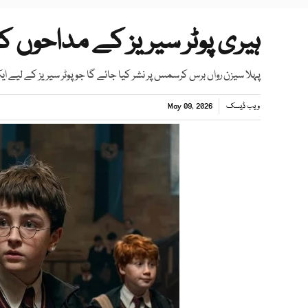
ہیری پوٹر سیریز کے مداحوں 
پہلا سیزن رواں برس کرسمس پر نشر کیا جائے گا جو پوٹر سیریز کے لی
ویب ڈیسک
May 09, 2026