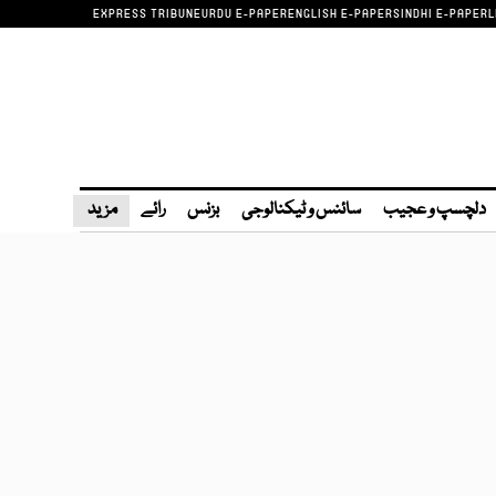
EXPRESS TRIBUNE
URDU E-PAPER
ENGLISH E-PAPER
SINDHI E-PAPER
L
دلچسپ و عجیب
سائنس و ٹیکنالوجی
بزنس
رائے
مزید