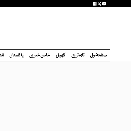
صفحۂ اول
تازہ ترین
کھیل
خاص خبریں
پاکستان
انٹ