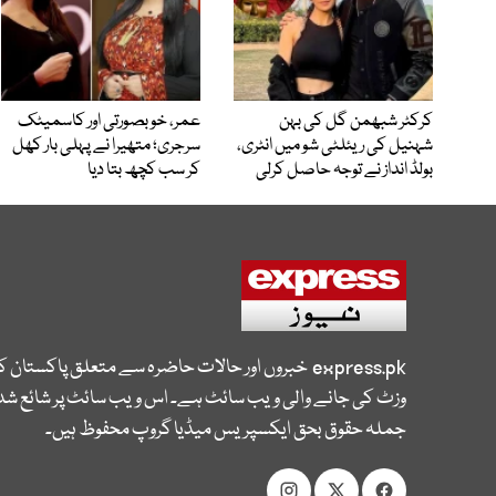
کرکٹر شبھمن گل کی بہن
عمر، خوبصورتی اور کاسمیٹک
شہنیل کی ریئلٹی شو میں انٹری،
سرجری؛ متھیرا نے پہلی بار کھل
بولڈ انداز نے توجہ حاصل کرلی
کر سب کچھ بتا دیا
express.pk
خبروں اور حالات حاضرہ سے متعلق پاکستان 
وزٹ کی جانے والی ویب سائٹ ہے۔ اس ویب سائٹ پر شائع شدہ
جملہ حقوق بحق ایکسپریس میڈیا گروپ محفوظ ہیں۔