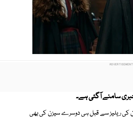
خبری سامنے آگئی ہے۔
زن کی ریلیز سے قبل ہی دوسرے سیزن کی بھی