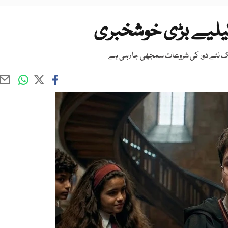
کیلیے بڑی خوشخبری
ے ایک نئے دور کی شروعات سمجھی جا رہی ہے