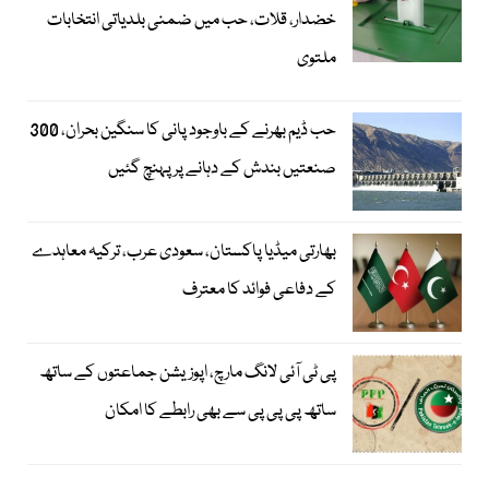
خضدار، قلات، حب میں ضمنی بلدیاتی انتخابات
ملتوی
حب ڈیم بھرنے کے باوجود پانی کا سنگین بحران، 300
صنعتیں بندش کے دہانے پر پہنچ گئیں
بھارتی میڈیا پاکستان، سعودی عرب، ترکیہ معاہدے
کے دفاعی فوائد کا معترف
پی ٹی آئی لانگ مارچ، اپوزیشن جماعتوں کے ساتھ
ساتھ پی پی پی سے بھی رابطے کا امکان