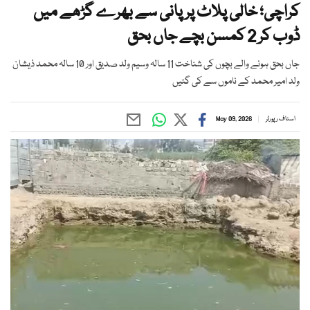
کراچی؛ خالی پلاٹ پر پانی سے بھرے گڑھے میں
ڈوب کر 2 کمسن بچے جاں بحق
جاں بحق ہونے والے بچوں کی شناخت 11 سالہ وسیم ولد صدیق اور 10 سالہ محمد ذیشان
ولد امیر محمد کے ناموں سے کی گئیں
اسٹاف رپورٹر
May 09, 2026