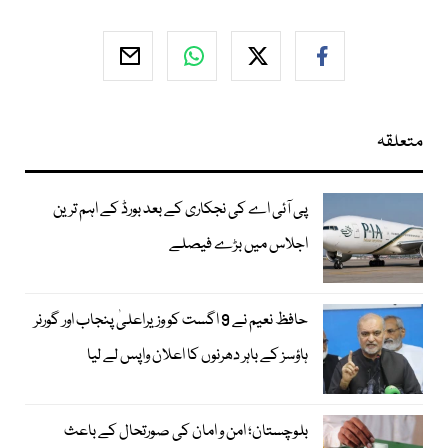
متعلقہ
پی آئی اے کی نجکاری کے بعد بورڈ کے اہم ترین
اجلاس میں بڑے فیصلے
حافظ نعیم نے 9 اگست کو وزیراعلیٰ پنجاب اور گورنر
ہاؤسز کے باہر دھرنوں کا اعلان واپس لے لیا
بلوچستان؛ امن و امان کی صورتحال کے باعث