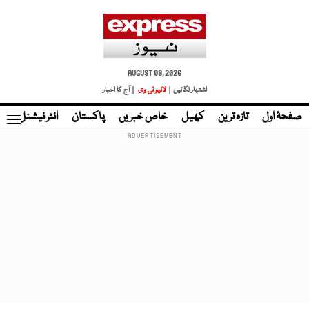
AUGUST 08, 2026
اشتہار لگائیں |
لائیو ٹی وی
| آج کا اخبار
صفحۂ اول
تازہ ترین
کھیل
خاص خبریں
پاکستان
انٹر نیشنل
ٹا