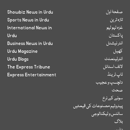
صفحۂ اول
Showbiz News in Urdu
تازہ ترین
Sports News in Urdu
غزہ لہو لہو
International News in
پاکستان
Urdu
انٹر نیشنل
Business News in Urdu
کھیل
Urdu Magazine
انٹرٹینمنٹ
Urdu Blogs
لائف اسٹائل
The Express Tribune
ٹاپ ٹرینڈ
Express Entertainment
دلچسپ و عجیب
صحت
سونے کے نرخ
پیٹرولیم مصنوعات کی قیمتیں
سائنس و ٹیکنالوجی
بلاگ
بزنس