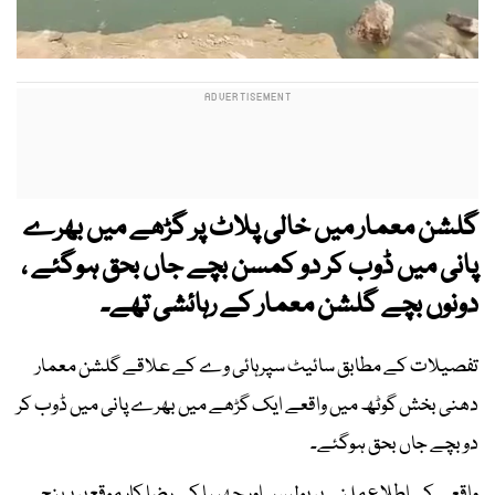
گلشن معمار میں خالی پلاٹ پر گڑھے میں بھرے
پانی میں ڈوب کر دو کمسن بچے جاں بحق ہوگئے ،
دونوں بچے گلشن معمار کے رہائشی تھے۔
تفصیلات کے مطابق سائیٹ سپرہائی وے کے علاقے گلشن معمار
دھنی بخش گوٹھ میں واقعے ایک گڑھے میں بھرے پانی میں ڈوب کر
دو بچے جاں بحق ہوگئے۔
واقعے کی اطلاع ملنے پر پولیس اور چھیپا کے رضا کار موقع پر پہنچ