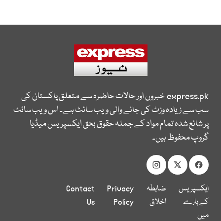
express.pk
خبروں اور حالات حاضرہ سے متعلق پاکستان کی
سب سے زیادہ وزٹ کی جانے والی ویب سائٹ ہے۔ اس ویب سائٹ
پر شائع شدہ تمام مواد کے جملہ حقوق بحق ایکسپریس میڈیا
گروپ محفوظ ہیں۔
ایکسپریس
ضابطہ
Privacy
Contact
کے بارے
اخلاق
Policy
Us
میں