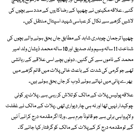
گئے ، علاقہ مکینوں نے چھیپا کے رضاکاروں کے مدد سے بچوں کی
لاشیں گڑھے سے نکال کر عباسی شہید اسپتال منتقل کیں۔
چھیپا ترجمان چوہدری شاہد کے مطابق جاں بحق ہونے والے بچوں کی
شناخت 11 سالہ وسیم ولد صدیق اور 10 سالہ محمد ذیشان ولد امیر
محمد کے ناموں سے کی گئیں ، دونوں بچے اسی علاقے کے رہائشی
تھے جو گرمی کی شدت کے باعث خالی پلاٹ میں قائم گڑھے میں
بھرے پانی میں نہاتے ہوئے ڈوب کر جاں بحق ہوئے ہیں۔
علاقہ پولیس پلاٹ کے مالک کو تلاش کر رہی ہے ، پلاٹ پر کوئی
چوکیدار نہیں تھا اور نہ ہی چار دیواری تھی ، پلاٹ کے مالک نے غفلت
و لاپرواہی برتی ہے جو قانوناً جرم ہے ، ورثا اگر مقدمہ درج کرانے آئیں
گے تو مقدمہ درج کر کے پلاٹ کے مالک کو گرفتار کیا جائے گا۔