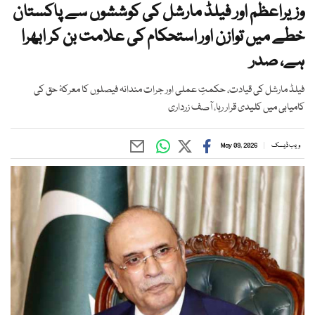
وزیراعظم اور فیلڈ مارشل کی کوششوں سے پاکستان
خطے میں توازن اور استحکام کی علامت بن کر ابھرا
ہے، صدر
فیلڈ مارشل کی قیادت، حکمتِ عملی اور جرات مندانہ فیصلوں کا معرکۂ حق کی
کامیابی میں کلیدی قرار رہا، آصف زرداری
ویب ڈیسک
May 09, 2026