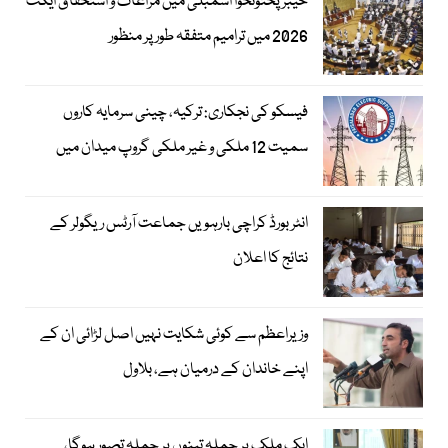
خیبرپختونخوا اسمبلی میں مراعات و استحقاق ایکٹ
2026 میں ترامیم متفقہ طور پر منظور
فیسکو کی نجکاری: ترکیہ، چینی سرمایہ کاروں
سمیت 12 ملکی و غیر ملکی گروپ میدان میں
انٹر بورڈ کراچی بارہویں جماعت آرٹس ریگولر کے
نتائج کا اعلان
وزیراعظم سے کوئی شکایت نہیں اصل لڑائی ان کے
اپنے خاندان کے درمیان ہے، بلاول
ایک ملک پر حملہ تینوں پر حملہ تصور ہوگا،