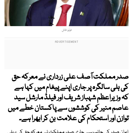
فوٹو: فائل
صدر مملکت آصف علی زرداری نے معرکہ حق
کی ہلی سالگرہ پر جاری اپنے پیغام میں کہا ہے
کہ وزیراعظم شہباز شریف اور فیلڈ مارشل سید
عاصم منیر کی کوششوں سے پاکستان خطے میں
توازن اور استحکام کی علامت بن کر ابھرا ہے۔
ایوان صدر کی جانب سے جاری صدر مملکت نے معرکہ حق کی پہلی