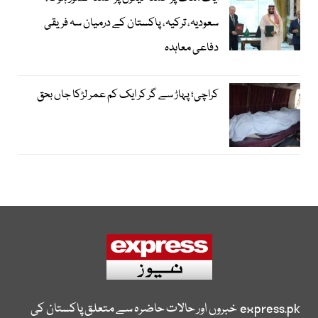
سعودیہ، ترکیہ، پاکستان کے درمیان سہ فریقی
دفاعی معاہدہ
کراچی؛ پہاڑ سے گر کر ایک کم عمر لڑکا جاں بحق
express.pk
خبروں اور حالات حاضرہ سے متعلق پاکستان کی