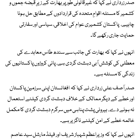
صدر زرداری نے کہا کہ غیرقانونی طور پر بھارت کے زیرِ قبضہ جموں و
کشمیر کا مسئلہ اقوامِ متحدہ کی قراردادوں کے مطابق حل ہونا
چاہیے، پاکستان کشمیری عوام کی اخلاقی، سیاسی اور سفارتی
حمایت جاری رکھے گا۔
انہوں نے کہا کہ بھارت کی جانب سے سندھ طاس معاہدے کی
معطلی کی کوشش آبی دہشت گردی ہے، پانی کروڑوں پاکستانیوں کی
زندگی کا مسئلہ ہے۔
صدر آصف علی زرداری نے کہا کہ افغانستان اپنی سرزمین پاکستان
اور خطے کے دیگر ممالک کے خلاف دہشت گردی کیلئے استعمال
نہ ہونے دے، بیرونی پشت پناہی میں سرگرم دہشت گردی کا مکمل
خاتمہ خطے کے امن کیلئے ناگزیر ہے۔
انہوں نے کہا کہ وزیراعظم شہباز شریف اور فیلڈ مارشل سید عاصم