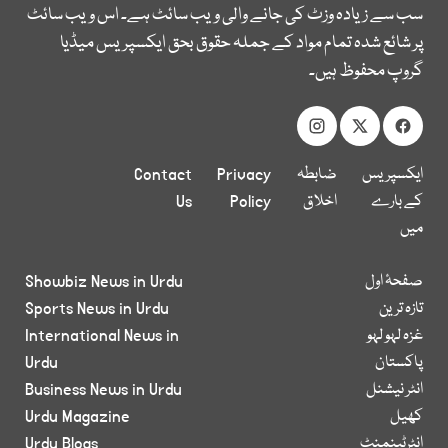
سب سے زیادہ وزٹ کی جانے والی ویب سائٹ ہے۔ اس ویب سائٹ
پر شائع شدہ تمام مواد کے جملہ حقوق بحق ایکسپریس میڈیا
گروپ محفوظ ہیں۔
ایکسپریس
ضابطہ
Privacy
Contact
کے بارے
اخلاق
Policy
Us
میں
صفحۂ اول
Showbiz News in Urdu
تازہ ترین
Sports News in Urdu
غزہ لہو لہو
International News in
پاکستان
Urdu
انٹر نیشنل
Business News in Urdu
کھیل
Urdu Magazine
انٹرٹینمنٹ
Urdu Blogs