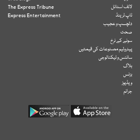
لائف اسٹائل
The Express Tribune
ٹاپ ٹرینڈ
Express Entertainment
دلچسپ و عجیب
صحت
سونے کے نرخ
پیٹرولیم مصنوعات کی قیمتیں
سائنس و ٹیکنالوجی
بلاگ
بزنس
ویڈیوز
جرائم