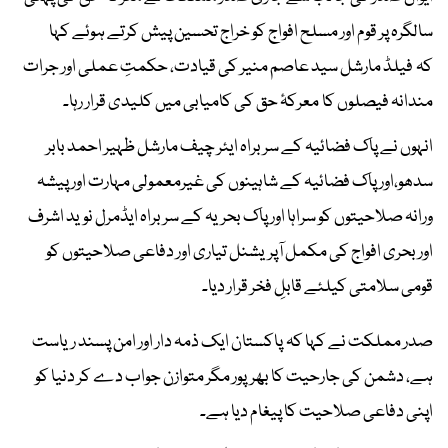
سالگرہ پر قوم اور مسلح افواج کو خراج تحسین پیش کرتے ہوئے کہا
کہ فیلڈ مارشل سید عاصم منیر کی قیادت، حکمتِ عملی اور جرات
مندانہ فیصلوں کا معرکۂ حق کی کامیابی میں کلیدی قرار رہا۔
انہوں نے پاک فضائیہ کے سربراہ ایئر چیف مارشل ظہیر احمد بابر
سدھو،اور پاک فضائیہ کے شاہینوں کی غیرمعمولی مہارت اور پیشہ
ورانہ صلاحیتوں کو سراہا اور پاک بحریہ کے سربراہ ایڈمرل نوید اشرف
اور بحری افواج کی مکمل آپریشنل تیاری اور دفاعی صلاحیتوں کو
قومی سلامتی کیلئے قابلِ فخر قرار دیا۔
صدر مملکت نے کہا کہ پاکستان ایک ذمہ دار اور امن پسند ریاست
ہے، دشمن کی جارحیت کا بھرپور مگر متوازن جواب دے کر دنیا کو
اپنی دفاعی صلاحیت کا پیغام دیا ہے۔