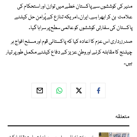
منیر کی کوششوں سے پاکستان خطے میں توازن اور استحکام کی
علامت بن کر ابھرا ہے، ایران۔امریکہ تنازع کے پُرامن حل کیلئے
پاکستان کی سفارتی کوششوں کو عالمی سطح پر سراہا گیا۔
صدر زرداری اس عزم کا اعادہ کیا کہ پاکستانی قوم اور مسلح افواج ہر
چیلنج کا مقابلہ کرنے اور وطنِ عزیز کے دفاع کیلئے مکمل طور پر تیار
ہیں۔
متعلقہ