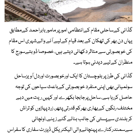
گڈانی کےساحلی مقام کےانتظامی امور پر مامور بابراحمد کےمطابق
یہاں دن بھر کی تھکان کے بعد قیام کےلیے آنے والےشہری اس مقام
کی خوبصورتی سے متاثر دکھائی دیتے ہیں، خصوصا ڈوبتےسورج کا
منظران کےلیے دیدنی ہوتا ہے۔
گڈانی کی طرزپربلوچستان کا ایک اورخوبصورت اوردل آویزساحل
سونمیانی بھی اپنی منفرد خوبصورتی کےباعث سیاحوں کی توجہ
حاصل کررہا ہے، ساحل پرجابجا بکھرے اور کہیں ریت میں دبے
مختلف رنگوں کےبھاری بھرکم قدرتی پتھر، زرد پہاڑوں کو تراش
کربلندی سےپستی کی جانب بنائے گئے زینے،اونچائی
سےسمندرکنارے پہنچانےوالی الیکٹریکل ڈیزرٹ سفاری کا سفراس