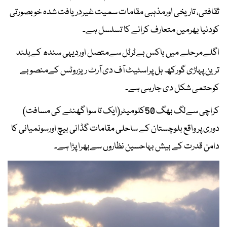
ثقافتی، تاریخی اورمذہبی مقامات سمیت غیردریافت شدہ خوبصورتی
کودنیا بھرمیں متعارف کرانے کا تسلسل ہے۔
اگلےمرحلے میں ہاکس بےٹرٹل سےمتصل اوردیہی سندھ کےبلند
ترین پہاڑی گورکھ ہل پراسٹیٹ آف دی آرٹ ریزروٹس کےمنصوبے
کوحتمی شکل دی جارہی ہے۔
کراچی سےلگ بھگ 50کلومیٹر(ایک تا سوا گھنٹے کی مسافت)
دوری پر واقع بلوچستان کے ساحلی مقامات گڈانی بیچ اورسونمیانی کا
دامن قدرت کے بیش بہاحسین نظاروں سےبھرا پڑا ہے۔