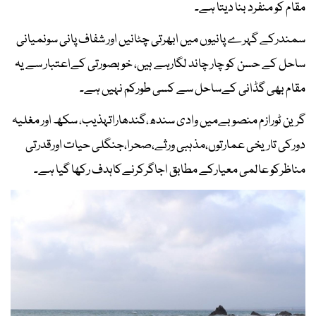
مقام کو منفرد بنا دیتا ہے۔
سمندرکے گہرے پانیوں میں ابھرتی چٹانیں اور شفاف پانی سونمیانی
ساحل کے حسن کو چار چاند لگارہے ہیں، خوبصورتی کےاعتبار سے یہ
مقام بھی گڈانی کےساحل سے کسی طورکم نہیں ہے۔
گرین ٹورازم منصوبےمیں وادی سندھ،گندھاراتہذیب، سکھ اور مغلیہ
دورکی تاریخی عمارتوں،مذہبی ورثے،صحرا،جنگلی حیات اورقدرتی
مناظرکو عالمی معیارکے مطابق اجاگرکرنےکاہدف رکھا گیا ہے۔