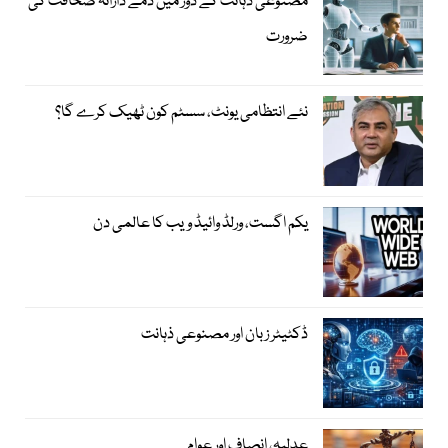
مصنوعی ذہانت کے دور میں ذمے دارانہ صحافت کی
ضرورت
نئے انتظامی یونٹ، سسٹم کون ٹھیک کرے گا؟
یکم اگست، ورلڈ وائیڈ ویب کا عالمی دن
ڈکٹیٹر زبان اور مصنوعی ذہانت
عدلیہ، انصاف اور عوام