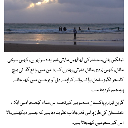
نیلگوں پانی،سمندرکی ٹھاٹھیں مارتی شوریدہ سرلہریں، کہیں سرخی
مائل، کہیں زردی مائل قدرتی پہاڑوں کے دامن میں واقع گڈانی بیچ
کاسحرانگیز ساحل ہرآنے والےکو اپنے دل آویزحسن میں کھو جانے
پرمجبورکردیتا ہے۔
گرین ٹورازم پاکستان منصوبے کےتحت اس مقام کوصحرامیں ایک
نخلستان کی طرزپراس قدرجاذب نظربنادیاہے کہ جسے دیکھنے والا
اس کے سحرمیں کھوجاتا ہے۔