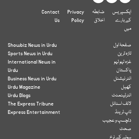
ایکسپریس
ضابطہ
Privacy
Contact
کے بارے
اخلاق
Policy
Us
میں
صفحۂ اول
Showbiz News in Urdu
تازہ ترین
Sports News in Urdu
غزہ لہو لہو
International News in
پاکستان
Urdu
انٹر نیشنل
Business News in Urdu
کھیل
Urdu Magazine
انٹرٹینمنٹ
Urdu Blogs
لائف اسٹائل
The Express Tribune
ٹاپ ٹرینڈ
Express Entertainment
دلچسپ و عجیب
صحت
سونے کے نرخ