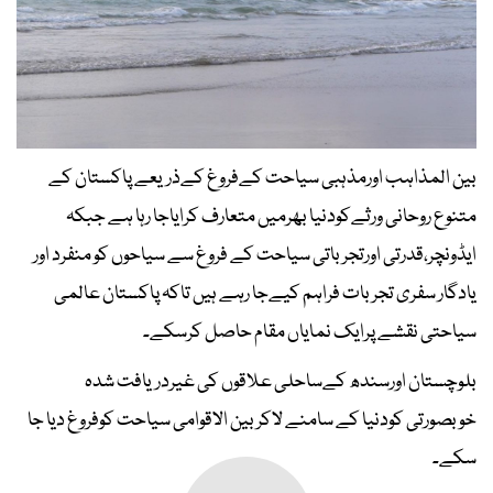
بین المذاہب اورمذہبی سیاحت کےفروغ کےذریعے پاکستان کے
متنوع روحانی ورثےکودنیا بھرمیں متعارف کرایاجا رہا ہے جبکہ
ایڈونچر،قدرتی اورتجرباتی سیاحت کے فروغ سے سیاحوں کو منفرد اور
یادگار سفری تجربات فراہم کیےجا رہے ہیں تاکہ پاکستان عالمی
سیاحتی نقشے پرایک نمایاں مقام حاصل کرسکے۔
بلوچستان اورسندھ کےساحلی علاقوں کی غیردریافت شدہ
خوبصورتی کودنیا کے سامنے لاکر بین الاقوامی سیاحت کوفروغ دیا جا
سکے۔