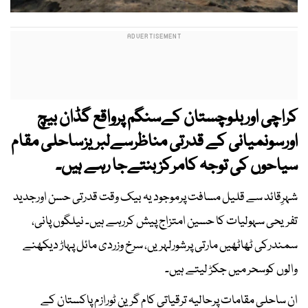
کراچی اوربلوچستان کےسنگم پرواقع گڈان بیچ
اورسونمیانی کے قدرتی مناظرسےلبریزساحلی مقام
سیاحوں کی توجہ کامرکز بنتےجا رہے ہیں۔
شہرِقائد سے قلیل مسافت پرموجود یہ بیک وقت قدرتی حسن اورجدید
تفریحی سہولیات کا حسین امتزاج پیش کررہے ہیں۔ نیلگوں پانی،
سمندرکی ٹھاٹھیں مارتی پرشورلہریں، سرخ وزردی مائل پہاڑ دیکھنے
والوں کوسحر میں جکڑ لیتے ہیں۔
ان ساحلی مقامات پرحالیہ ترقیاتی کام گرین ٹورازم پاکستان کے