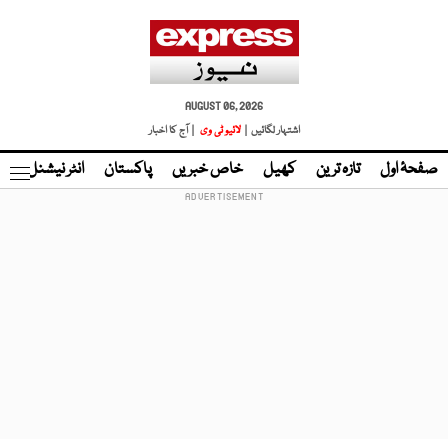
AUGUST 06, 2026
اشتہار لگائیں |
لائیو ٹی وی
| آج کا اخبار
صفحۂ اول
تازہ ترین
کھیل
خاص خبریں
پاکستان
انٹر نیشنل
ٹا