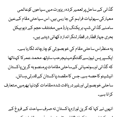
گڈانی کے ساحل پر تعمیر کردہ ریزورٹ میں سیاحوں کوعالمی
معیارکی سہولیات فراہم کی جا رہی ہیں، اس سیاحتی مقام کےعین
سامنے گڈانی شپ بریکنگ یارڈ میں مختلف حجم کے دیو ہیکل
بحری جہاز قطار در قطار لنگر انداز دکھائی دیتے ہیں۔
یہ منظراس ساحلی مقام کی خوبصورتی کو چارچاند لگارہا ہے۔
ایکسپریس نیوزسےگفتگو مینیجرحب ساوتھ محمد عمرکا کہناتھا
کہ گڈانی اورسونمیانی کےساحلی مقامات پرمنصوبہ گرین پاکستان
انیشیٹو کاحصہ ہے، جس کا مقصد پاکستان کےقدرتی وسائل،
ساحلی خوبصورتی اورغیر دریافت شدہ مقامات کودنیا بھرمیں متعارف
کرانا ہے۔
انہوں نے کہا کہ گرین ٹورازم پاکستان نہ صرف سیاحت کے فروغ کے