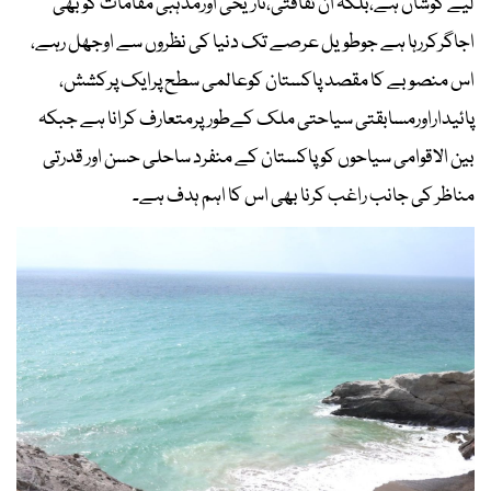
لیے کوشاں ہے،بلکہ ان ثقافتی،تاریخی اورمذہبی مقامات کوبھی
اجاگرکررہا ہے جوطویل عرصے تک دنیا کی نظروں سے اوجھل رہے،
اس منصوبے کا مقصد پاکستان کوعالمی سطح پرایک پرکشش،
پائیداراورمسابقتی سیاحتی ملک کےطورپرمتعارف کرانا ہے جبکہ
بین الاقوامی سیاحوں کو پاکستان کے منفرد ساحلی حسن اور قدرتی
مناظر کی جانب راغب کرنا بھی اس کا اہم ہدف ہے۔