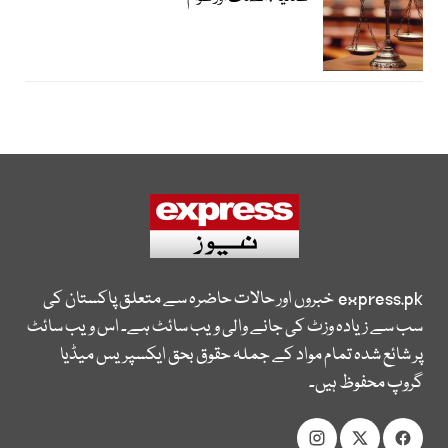
express.pk
خبروں اور حالات حاضرہ سے متعلق پاکستان کی
سب سے زیادہ وزٹ کی جانے والی ویب سائٹ ہے۔ اس ویب سائٹ
پر شائع شدہ تمام مواد کے جملہ حقوق بحق ایکسپریس میڈیا
گروپ محفوظ ہیں۔