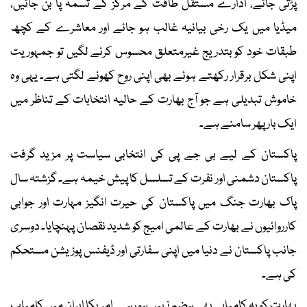
پڑتی جائے، ادارے مستقل طاقت کے مرکز کے تسمہ پا بن جائیں،
میڈیا میں یک رخی بیانیہ غالب ہو جائے اور معاشرے کے کچھ
طبقات خود کو بتدریج غیرمتعلق محسوس کرنے لگیں تو جمہوریت
اپنی شکل برقرار رکھتے ہوئے بھی اپنی روح کھونے لگتی ہے۔ یہی وہ
خاموش تبدیلی ہے جو آج بھارت کے حالیہ انتخابات کے تناظر میں
ایک بار پھر سامنے ہے۔
پاکستان کے لیے بی جے پی کی انتخابی سیاست پر مزید گرفت
پاکستان دشمنی اور نفرت کے تسلسل کا پیش خیمہ ہے۔ گزشتہ سال
پاک بھارت جنگ میں پاکستان کی حیرت انگیز مہارت اور جوابی
کارروائیوں نے بھارت کے عالمی امیج کو شدید نقصان پہنچایا۔ دوسری
جانب پاکستان نے دنیا میں اپنی سفارتی اور ڈیفنس پوزیشن مستحکم
کی ہے۔
بھارت کو یہ کامیابی بھی ہضم نہیں ہو رہی۔ امریکا ایران میں کامیاب