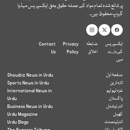
پر شائع شدہ تمام مواد کے جملہ حقوق بحق ایکسپریس میڈیا
گروپ محفوظ ہیں۔
ایکسپریس
ضابطہ
Privacy
Contact
کے بارے
اخلاق
Policy
Us
میں
صفحۂ اول
Showbiz News in Urdu
تازہ ترین
Sports News in Urdu
غزہ لہو لہو
International News in
پاکستان
Urdu
انٹر نیشنل
Business News in Urdu
کھیل
Urdu Magazine
انٹرٹینمنٹ
Urdu Blogs