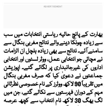
بھارت کے پانچ حالیہ ریاستی انتخابات میں سب
سے زیادہ چونکا دینے والے نتائج مغربی بنگال سے
سامنے آئے۔ نتائج سے بھی زیادہ ہلچل ان الزامات
نے مچائی جو انتخابی عمل، ووٹر لسٹوں اور انتخابی
اداروں کی غیرجانبداری پر لگائے گئے۔ اپوزیشن
جماعتوں نے دعویٰ کیا کہ صرف مغربی بنگال
میں تقریباً 90 لاکھ ووٹرز کے نام خصوصی نظرثانی
مہم کے دوران فہرستوں سے نکالے گئے، جن میں
لگ بھگ 30 لاکھ نام انتخاب سے کچھ عرصہ