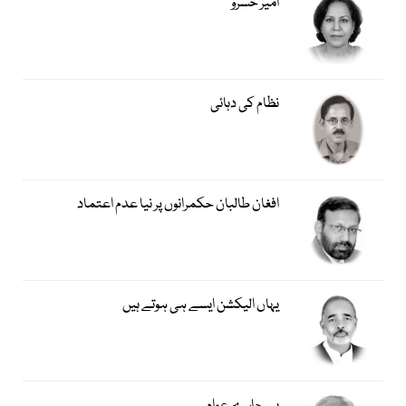
امیر خسروؒ
نظام کی دہائی
افغان طالبان حکمرانوں پر نیا عدم اعتماد
یہاں الیکشن ایسے ہی ہوتے ہیں