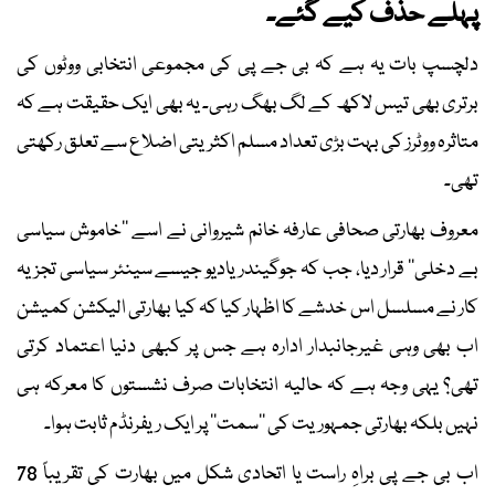
پہلے حذف کیے گئے۔
دلچسپ بات یہ ہے کہ بی جے پی کی مجموعی انتخابی ووٹوں کی
برتری بھی تیس لاکھ کے لگ بھگ رہی۔ یہ بھی ایک حقیقت ہے کہ
متاثرہ ووٹرز کی بہت بڑی تعداد مسلم اکثریتی اضلاع سے تعلق رکھتی
تھی۔
معروف بھارتی صحافی عارفہ خانم شیروانی نے اسے ’’خاموش سیاسی
بے دخلی‘‘ قرار دیا، جب کہ جوگیندر یادیو جیسے سینئر سیاسی تجزیہ
کار نے مسلسل اس خدشے کا اظہار کیا کہ کیا بھارتی الیکشن کمیشن
اب بھی وہی غیرجانبدار ادارہ ہے جس پر کبھی دنیا اعتماد کرتی
تھی؟ یہی وجہ ہے کہ حالیہ انتخابات صرف نشستوں کا معرکہ ہی
نہیں بلکہ بھارتی جمہوریت کی ’’سمت‘‘ پر ایک ریفرنڈم ثابت ہوا۔
اب بی جے پی براہِ راست یا اتحادی شکل میں بھارت کی تقریباً 78