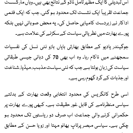
اس تبدیلی کا ایک مظہر تامل ناڈو کے نتائج بھی ہیں۔ وہاں مارکسسٹ
جماعت تقریباً ایک نشست تک محدود ہو گئی، جب کہ ایک فلمی
اداکار نے زبردست کامیابی حاصل کی۔ یہ محض صوبائی نہیں بلکہ
پورے بھارت میں نظریاتی سیاست کے سکڑنے کی علامت ہے۔
جوگیندر یادیو کے مطابق بھارتی بایاں بازو نئی نسل کی نفسیات
سمجھنے میں ناکام رہا۔ وہ اب بھی 70 کی دہائی جیسی طبقاتی
سیاست کی زبان بولتا ہے جب کہ نئی سیاست مذہب، میڈیا، شناخت
اور جذبات کے گرد گھوم رہی ہے۔
اسی طرح کانگریس کی محدود انتخابی وقعت بھارت کے بدلتے
سیاسی منظرنامے کی قابل غور حقیقت ہے۔ کبھی پورے بھارت پر
حکمرانی کرنے والی جماعت اب صرف دو ریاستوں تک محدود ہو
چکی ہے۔ سیاسی مبصر پرتاپ بھانو مہتا اور زویا حسن کے مطابق