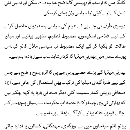
کانگریس نہ تو ہندو قوم پرستی کا واضح جواب دے سکی اور نہ ہی نئی
نسل کے لیے کوئی نیا سیاسی وژن پیش کر سکی۔
دوسری طرف بی جے پی نے عوام کی سیاسی ہمدردیاں حاصل کرنے
کے لیے فلاحی اسکیموں، مضبوط تنظیم، مذہبی بیانیے اور میڈیا
طاقت کو یکجا کر کے ایک مضبوط نیا سیاسی ماڈل قائم کیا۔اس
پورے عمل میں بھارتی میڈیا کا کردار شاید سب سے زیادہ اہم ہے۔
بھارتی میڈیا کے بڑے حصے پر بی جے پی کا اثر و رسوخ واضح ہے جس
کے لیے طنزاً گودی میڈیا کی ترکیب بھی استعمال کی جاتی ہے۔ آزاد
صحافی رویش کمار سمیت کئی دیگر صحافی بارہا یہ کہہ چکے ہیں
کہ بھارتی ٹی وی چینلز کا بڑا حصہ اب حکومت سے سوال پوچھنے کے
بجائے قوم پرستانہ بیانیے کو آگے بڑھانے پر مامور ہے۔
پرائم ٹائم مباحثوں میں بے روزگاری، مہنگائی، کسانوں یا ادارہ جاتی