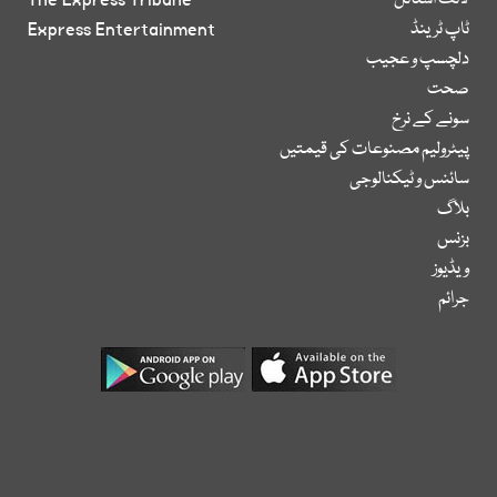
لائف اسٹائل
The Express Tribune
ٹاپ ٹرینڈ
Express Entertainment
دلچسپ و عجیب
صحت
سونے کے نرخ
پیٹرولیم مصنوعات کی قیمتیں
سائنس و ٹیکنالوجی
بلاگ
بزنس
ویڈیوز
جرائم