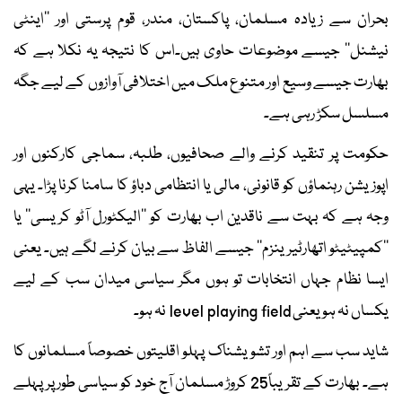
بحران سے زیادہ مسلمان، پاکستان، مندر، قوم پرستی اور ’’اینٹی
نیشنل‘‘ جیسے موضوعات حاوی ہیں۔اس کا نتیجہ یہ نکلا ہے کہ
بھارت جیسے وسیع اور متنوع ملک میں اختلافی آوازوں کے لیے جگہ
مسلسل سکڑ رہی ہے۔
حکومت پر تنقید کرنے والے صحافیوں، طلبہ، سماجی کارکنوں اور
اپوزیشن رہنماؤں کو قانونی، مالی یا انتظامی دباؤ کا سامنا کرنا پڑا۔ یہی
وجہ ہے کہ بہت سے ناقدین اب بھارت کو ’’الیکٹورل آٹو کریسی‘‘ یا
’’کمپیٹیٹو اتھارٹیرینزم‘‘ جیسے الفاظ سے بیان کرنے لگے ہیں۔ یعنی
ایسا نظام جہاں انتخابات تو ہوں مگر سیاسی میدان سب کے لیے
یکساں نہ ہو یعنی level playing field نہ ہو۔
شاید سب سے اہم اور تشویشناک پہلو اقلیتوں خصوصاً مسلمانوں کا
ہے۔ بھارت کے تقریباً25 کروڑ مسلمان آج خود کو سیاسی طور پر پہلے