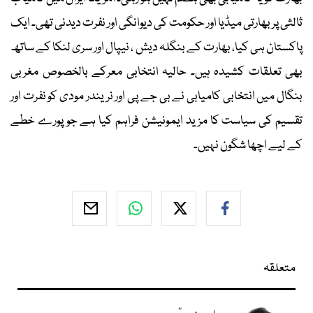
ثالثی پر بھارتی میڈیا اور حکومت کی دیوانگی اور نفرت دیدنی تھی۔ ایک
پاکستان ہی کیا، بھارت کے بنگلہ دیش ، نیپال اور سری لنکا کے ساتھ
بھی تعلقات کشیدہ ہیں۔ حالیہ انتخابی معرکے بالخصوص مغربی
بنگال میں انتخابی کامیابی نے بی جے پی اور نریندر مودی کو نفرت اور
تقسیم کی سیاست کا مزید ایمونیشن فراہم کیا ہے جو پورے خطے
کے لیے اچھا شگون نہیں۔
متعلقہ