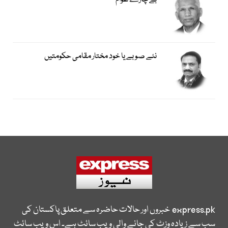
بے چارے عوام
نئے صوبے یا خود مختار مقامی حکومتیں
express.pk
خبروں اور حالات حاضرہ سے متعلق پاکستان کی
سب سے زیادہ وزٹ کی جانے والی ویب سائٹ ہے۔ اس ویب سائٹ