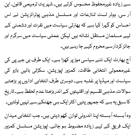
سے زیادہ غیرمحفوظ محسوس کرتے ہیں۔ شہریت ترمیمی قانون، این
آر سی، ووٹر لسٹ تنازعات اور مسلسل مذہبی پولرائزیشن نے اس
احساس کو گہرا کیا ہے کہ بھارتی سیاست میں نفرت اور دشمنی کے
لیے مسلمان مستقل نشانہ ہیں لیکن عملی سیاست میں سرگرم اور
جائز کردار سے محروم کیے جا رہے ہیں۔
آج بھارت ایک نئے سیاسی موڑ پر کھڑا ہے۔ ایک طرف بی جے پی کی
غیرمعمولی انتخابی طاقت، کمزور اپوزیشن، سکڑتی بائیں بازو کی
سیاست اور میڈیا پر غلبہ ہے۔ دوسری طرف انتخابی اداروں پر بڑھتے
سوالات، مذہبی تقسیم اور اقلیتوں کے اندر بڑھتا عدم تحفظ ہے۔ تاریخ
کا سبق یہ ہے کہ جمہوریتیں اکثر ایک ہی جھٹکے سے نہیں ٹوٹتیں۔
وہ آہستہ آہستہ اپنا اندرونی توازن کھو دیتی ہیں۔ جب انتخابی میدان
ایک فریق کے لیے زیادہ مضبوط ہو جائے، اپوزیشن مسلسل کمزور