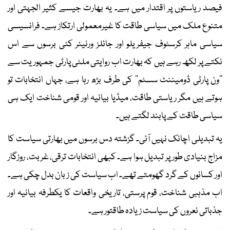
فیصد ریاستوں پر اقتدار میں ہے۔ یہ بھارت جیسے کثیر الجہتی اور
متنوع ملک میں سیاسی طاقت کا غیرمعمولی ارتکاز ہے۔ فرانسیسی
سیاسی ماہر کرسٹوف جیفریلو اور جائلز ورنیئر کئی برسوں سے اس
نکتے پر لکھ رہے ہیں کہ بھارت اب روایتی ملٹی پارٹی جمہوریت سے
’’ون پارٹی ڈومیننٹ سسٹم‘‘ کی طرف بڑھ رہا ہے، جہاں انتخابات تو
ہوتے ہیں مگر ریاستی طاقت، میڈیا بیانیہ اور قومی شناخت ایک ہی
سیاسی طاقت کے پابند لگتے ہیں۔
یہ تبدیلی اچانک نہیں آئی۔ گزشتہ دس برسوں میں بھارتی سیاست کا
مزاج بنیادی طور پر تبدیل ہوا ہے۔ کبھی انتخابات ترقی، غربت، روزگار
اور کسانوں کے گرد گھومتے تھے۔ اب سیاست کی زبان بدل چکی ہے۔
اب مذہبی شناخت، قوم پرستی، تاریخی واقعات کا یکطرفہ بیانیہ اور
جذباتی نعروں کی سیاست زیادہ طاقتور ہے۔