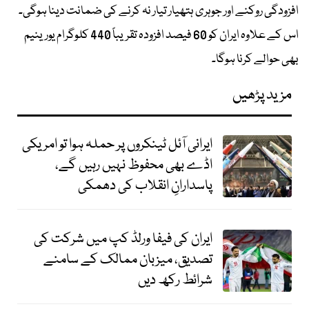
افزودگی روکنے اور جوہری ہتھیار تیار نہ کرنے کی ضمانت دینا ہوگی۔
اس کے علاوہ ایران کو 60 فیصد افزودہ تقریباً 440 کلوگرام یورینیم
بھی حوالے کرنا ہوگا۔
مزید پڑھیں
ایرانی آئل ٹینکروں پر حملہ ہوا تو امریکی
اڈے بھی محفوظ نہیں رہیں گے،
پاسدارانِ انقلاب کی دھمکی
ایران کی فیفا ورلڈ کپ میں شرکت کی
تصدیق، میزبان ممالک کے سامنے
شرائط رکھ دیں