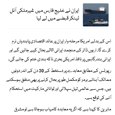
ایران نے خلیج فارس میں غیرملکی آئل
ٹینکر قبضے میں لے لیا
اس کے بدلے امریکا مرحلہ وار ایران پر عائد اقتصادی پابندیاں نرم
کرے گا، اربوں ڈالر کے منجمد ایرانی اثاثے بحال کیے جائیں گے اور
ایرانی بندرگاہوں پر نافذ امریکی بحری ناکہ بندی ختم کی جائے گی۔
رپورٹس کے مطابق معاہدے پر دستخط کے 30 دن کے اندر دونوں
ممالک آبنائے ہرمز کو مکمل طور پر بحال کرنے پر بھی متفق ہوسکتے
ہیں، جس سے عالمی تیل سپلائی اور توانائی مارکیٹ میں استحکام
آنے کی توقع ہے۔
ماہرین کا کہنا ہے کہ اگر یہ معاہدہ کامیاب ہوجاتا ہے تو مشرق