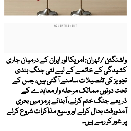
واشنگٹن / تہران: امریکا اور ایران کے درمیان جاری
کشیدگی کے خاتمے کے لیے نئی جنگ بندی
تجویز کی تفصیلات سامنے آگئی ہیں، جس کے
تحت دونوں ممالک مرحلہ وار معاہدے کے
ذریعے جنگ ختم کرنے، آبنائے ہرمز میں بحری
آمدورفت بحال کرنے اور وسیع مذاکرات شروع کرنے
پر غور کر رہے ہیں۔