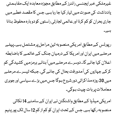
غیرملکی خبر ایجنسی رائٹرز کے مطابق مجوزہ معاہدہ ایک مفاہمتی
یادداشت کی صورت میں تیار کیا جا رہا ہے، جس کا مقصد خطے میں
جاری بحران کو کم کرنا اور عالمی تجارتی راستوں کو دوبارہ محفوظ بنانا
ہے۔
رپورٹس کے مطابق امریکی منصوبہ تین مراحل پر مشتمل ہے۔ پہلے
مرحلے میں ایران اور امریکا کے درمیان جنگ کے خاتمے کا باضابطہ
اعلان کیا جائے گا۔ دوسرے مرحلے میں آبنائے ہرمز میں کشیدگی کم
کرکے جہازوں کی آمدورفت بحال کی جائے گی، جبکہ تیسرے مرحلے
میں 30 روزہ مذاکراتی دور شروع ہوگا جس میں بڑے سیاسی اور جوہری
معاملات پر بات چیت ہوگی۔
امریکی میڈیا کے مطابق واشنگٹن نے ایران کے سامنے 14 نکاتی
منصوبہ رکھا ہے، جس کے تحت ایران کو کم از کم 12 سال تک یورینیم