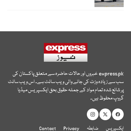
express.pk
خبروں اور حالات حاضرہ سے متعلق پاکستان کی
سب سے زیادہ وزٹ کی جانے والی ویب سائٹ ہے۔ اس ویب سائٹ
پر شائع شدہ تمام مواد کے جملہ حقوق بحق ایکسپریس میڈیا
گروپ محفوظ ہیں۔
ایکسپریس
ضابطہ
Privacy
Contact