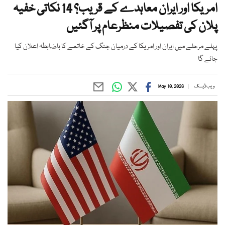
امریکا اور ایران معاہدے کے قریب؟ 14 نکاتی خفیہ
پلان کی تفصیلات منظرعام پر آگئیں
پہلے مرحلے میں ایران اور امریکا کے درمیان جنگ کے خاتمے کا باضابطہ اعلان کیا
جائے گا
ویب ڈیسک
May 10, 2026