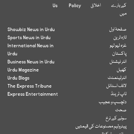
کے بارے
اخلاق
Policy
Us
میں
صفحۂ اول
Showbiz News in Urdu
تازہ ترین
Sports News in Urdu
غزہ لہو لہو
International News in
پاکستان
Urdu
انٹر نیشنل
Business News in Urdu
کھیل
Urdu Magazine
انٹرٹینمنٹ
Urdu Blogs
لائف اسٹائل
The Express Tribune
ٹاپ ٹرینڈ
Express Entertainment
دلچسپ و عجیب
صحت
سونے کے نرخ
پیٹرولیم مصنوعات کی قیمتیں