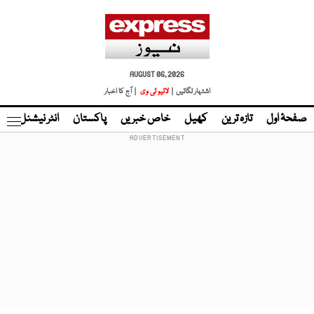
AUGUST 06, 2026
اشتہار لگائیں |
لائیو ٹی وی
| آج کا اخبار
صفحۂ اول
تازہ ترین
کھیل
خاص خبریں
پاکستان
انٹر نیشنل
ٹا