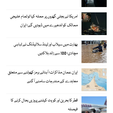
امریکا نے بجلی گھروں پر حملہ کیا تو تمام خلیجی
ممالک کو اندھیرے میں ڈبودیں گے؛ ایران
بھارت میں سیلاب اور لینڈ سلائیڈنگ نے تباہی
مچادی؛ 100 سے زائد ہلاکتیں
ایران عمان مذاکرات؛ آبنائے ہرمز کھولنے سے متعلق
معاہدے کے مندرجات سامنے آگئے
قطر کا بحرین اور کویت کیلئے پروزیں بحال کرنے کا
فیصلہ