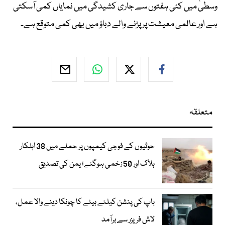
وسطیٰ میں کئی ہفتوں سے جاری کشیدگی میں نمایاں کمی آسکتی
ہے اور عالمی معیشت پر پڑنے والے دباؤ میں بھی کمی متوقع ہے۔
متعلقہ
حوثیوں کے فوجی کیمپوں پر حملے میں 38 اہلکار
ہلاک اور 50 زخمی ہوگئے؛ یمن کی تصدیق
باپ کی پنشن کیلئے بیٹے کا چونکا دینے والا عمل،
لاش فریزر سے برآمد