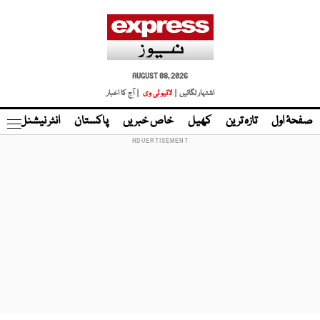
AUGUST 08, 2026
اشتہار لگائیں |
لائیو ٹی وی
| آج کا اخبار
صفحۂ اول
تازہ ترین
کھیل
خاص خبریں
پاکستان
انٹر نیشنل
ٹا