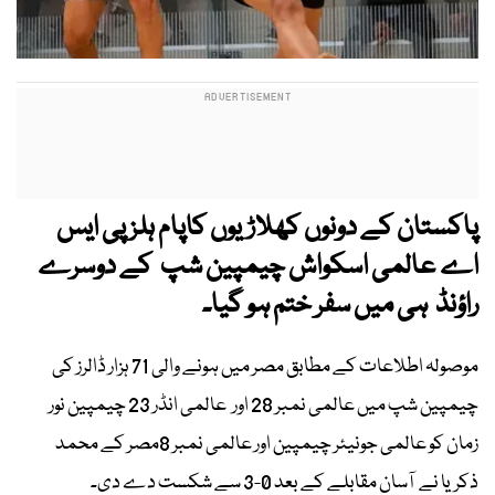
پاکستان کے دونوں کھلاڑیوں کاپام ہلز پی ایس
اے عالمی اسکواش چیمپین شپ کے دوسرے
راؤنڈ ہی میں سفر ختم ہو گیا۔
موصولہ اطلاعات کے مطابق مصر میں ہونے والی 71 ہزار ڈالرز کی
چیمپین شپ میں عالمی نمبر 28 اور عالمی انڈر 23 چیمپین نور
زمان کو عالمی جونیئر چیمپین اور عالمی نمبر 8مصر کے محمد
ذکریا نے آسان مقابلے کے بعد 0-3 سے شکست دے دی۔