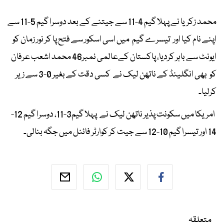
محمد زکریا نے پہلا گیم 4-11 سے جیتنے کے بعد دوسرا گیم 5-11 سے
اپنے نام کیا اور تیسرے گیم میں اسی اسکور سے فتح پا کر نور زمان کو
ایونٹ سے باہر کردیا، پاکستان کےعالمی نمبر46 محمد اشعب عرفان
کو بھی انگلینڈ کے ناتھن لیک نے کسی دقت کے بغیر 0-3 سے زیر
کرلیا۔
امریکا میں سکونت پذیر ناتھن لیک نے پہلا گیم3-11، دوسرا گیم 12-
14 اور تیسرا گیم 10-12 سے جیت کر کوارٹر فائنل میں جگہ بنالی۔
متعلقہ