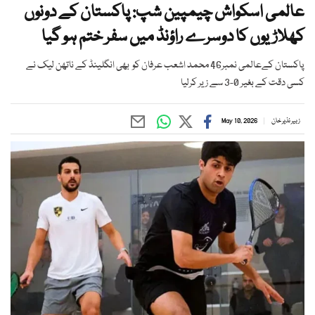
عالمی اسکواش چیمپین شپ: پاکستان کے دونوں
کھلاڑیوں کا دوسرے راؤنڈ میں سفر ختم ہو گیا
پاکستان کےعالمی نمبر46 محمد اشعب عرفان کو بھی انگلینڈ کے ناتھن لیک نے
کسی دقت کے بغیر 0-3 سے زیر کرلیا
زبیر نذیر خان
May 10, 2026