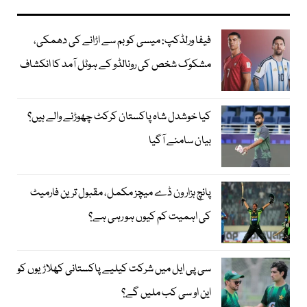
فیفا ورلڈکپ: میسی کو بم سے اڑانے کی دھمکی،
مشکوک شخص کی رونالڈو کے ہوٹل آمد کا انکشاف
کیا خوشدل شاہ پاکستان کرکٹ چھوڑنے والے ہیں؟
بیان سامنے آگیا
پانچ ہزار ون ڈے میچز مکمل، مقبول ترین فارمیٹ
کی اہمیت کم کیوں ہو رہی ہے؟
سی پی ایل میں شرکت کیلیے پاکستانی کھلاڑیوں کو
این او سی کب ملیں گے؟