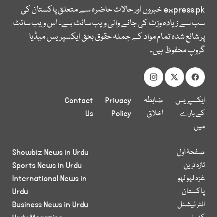
express.pk
خبروں اور حالات حاضرہ سے متعلق پاکستان کی
سب سے زیادہ وزٹ کی جانے والی ویب سائٹ ہے۔ اس ویب سائٹ
پر شائع شدہ تمام مواد کے جملہ حقوق بحق ایکسپریس میڈیا
گروپ محفوظ ہیں۔
ایکسپریس
ضابطہ
Privacy
Contact
کے بارے
اخلاق
Policy
Us
میں
صفحۂ اول
Showbiz News in Urdu
تازہ ترین
Sports News in Urdu
غزہ لہو لہو
International News in
پاکستان
Urdu
انٹر نیشنل
Business News in Urdu