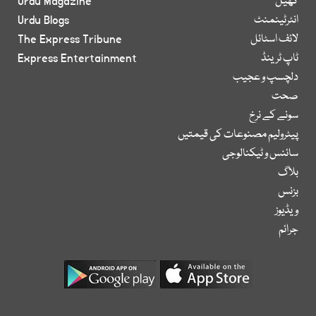
کھیل
Urdu Magazine
انٹرٹینمنٹ
Urdu Blogs
لائف اسٹائل
The Express Tribune
ٹاپ ٹرینڈ
Express Entertainment
دلچسپ و عجیب
صحت
سونے کے نرخ
پیٹرولیم مصنوعات کی قیمتیں
سائنس و ٹیکنالوجی
بلاگ
بزنس
ویڈیوز
جرائم