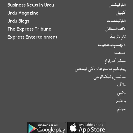
انٹر نیشنل
Business News in Urdu
کھیل
Urdu Magazine
انٹرٹینمنٹ
Urdu Blogs
لائف اسٹائل
The Express Tribune
ٹاپ ٹرینڈ
Express Entertainment
دلچسپ و عجیب
صحت
سونے کے نرخ
پیٹرولیم مصنوعات کی قیمتیں
سائنس و ٹیکنالوجی
بلاگ
بزنس
ویڈیوز
جرائم