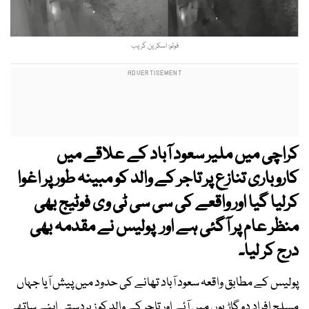
فوٹو: اسکرین گریب
کراچی میں ملیر سعود آباد کے علاقے میں
کاروباری تنازع پر تاجر کے والد کو مبینہ طور پر اغوا
کرلیا گیا اور واقعے کی سی سی ٹی وی فوٹیج بھی
منظر عام پر آگئی ہے اور پولیس نے مقدمہ بھی
درج کر لیا۔
پولیس کے مطابق واقعہ سعود آباد تھانے کی حدود میں پیش آیا جہاں
مسلح افراد دو گاڑیوں میں آئے اور تاجر کے والد کو زبردستی اپنے ساتھ