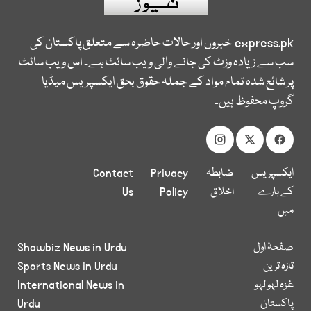
express.pk
خبروں اور حالات حاضرہ سے متعلق پاکستان کی
سب سے زیادہ وزٹ کی جانے والی ویب سائٹ ہے۔ اس ویب سائٹ
پر شائع شدہ تمام مواد کے جملہ حقوق بحق ایکسپریس میڈیا
گروپ محفوظ ہیں۔
ایکسپریس
ضابطہ
Privacy
Contact
کے بارے
اخلاق
Policy
Us
میں
صفحۂ اول
Showbiz News in Urdu
تازہ ترین
Sports News in Urdu
غزہ لہو لہو
International News in
پاکستان
Urdu