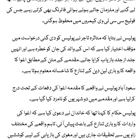
لے گئے اور ملزمان جاتے ہوئے ہوائی فائرنگ بھی کرتے رہے جس کی
فوٹیج سی سی ٹی وی کیمروں میں محفوظ ہوگئی۔
پولیس نے بتایا کہ متاثرہ تاجر نے پولیس کو دی گئی درخواست میں
مؤقف اختیار کیا ہے کہ اس کے والد کی جان کو خطرہ ہے اور انہیں
جلد از جلد بازیاب کرایا جائے، مقدمے کے متن کے مطابق اغوا کا
واقعہ کاروباری لین دین کے تنازع کا شاخسانہ معلوم ہوتا ہے۔
سعود آباد پولیس نے واقعے کا مقدمہ اغوا کی دفعات کے تحت درج
کرلیا ہے اور مقدمے میں دو شہریوں کو نامزد کیا گیا ہے۔
پولیس حکام کا کہنا تھا کہ خاندان نے دعویٰ کیا ہے کہ اغوا کی
واردات کاروباری تنازع کے باعث پیش آئی، تاہم واقعے کی مختلف
زاویوں سے تحقیقات جاری ہیں اور مغوی کی بازیابی کے لیے کوششیں