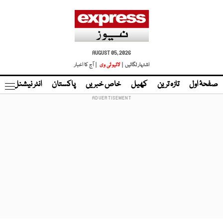
AUGUST 05, 2026
اشتہار لگائیں |
لائیو ٹی وی
| آج کا اخبار
صفحۂ اول
تازہ ترین
کھیل
خاص خبریں
پاکستان
انٹر نیشنل
ٹا