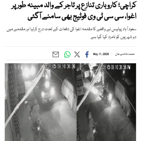
کراچی؛ کاروباری تنازع پر تاجر کے والد مبینہ طور پر
اغوا، سی سی ٹی وی فوٹیج بھی سامنے آگئی
سعود آباد پولیس نے واقعے کا مقدمہ اغوا کی دفعات کے تحت درج کرلیا اور مقدمے میں
دو شہریوں کو نامزد کیا گیا ہے
محمد شاہ میر خان
May 11, 2026