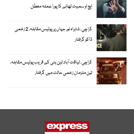
ایچ او سمیت تھانے کا پورا عملہ معطل
کراچی، شاہراہ نور جہاں پر پولیس مقابلہ، 2 زخمی
ڈاکو گرفتار
کراچی، لیاقت آباد تین ہٹی کے قریب پولیس مقابلہ،
تین ملزمان زخمی حالت میں گرفتار