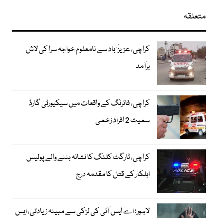
متعلقہ
کراچی، عزیزآباد سے نامعلوم خواجہ سرا کی لاش
برآمد
کراچی، فائرنگ کے واقعات میں سیکیورٹی گارڈ
سمیت 2 افراد زخمی
کراچی، ٹارگٹ کلنگ کا نشانہ بننے والے پولیس
اہلکار کے قتل کا مقدمہ درج
لاہور؛ اے ایس آئی کی لڑکی سے مبینہ زیادتی، ایس