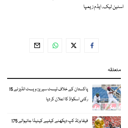
اسٹین لیک، ایڈم زیمپا
متعلقہ
پاکستان کے خلاف ٹیسٹ سیریز: ویسٹ انڈیز نے 15
رکنی اسکواڈ کا اعلان کر دیا
فیفا ورلڈ کپ دیکھنے کیلیے کینیڈا جانیوالے 175