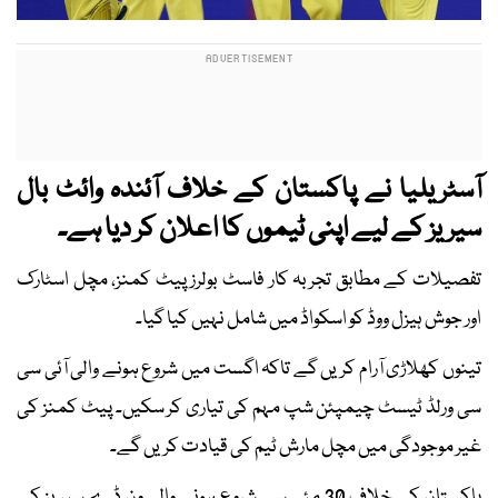
آسٹریلیا نے پاکستان کے خلاف آئندہ وائٹ بال
سیریز کے لیے اپنی ٹیموں کا اعلان کر دیا ہے۔
تفصیلات کے مطابق تجربہ کار فاسٹ بولرز پیٹ کمنز، مچل اسٹارک
اور جوش ہیزل ووڈ کو اسکواڈ میں شامل نہیں کیا گیا۔
تینوں کھلاڑی آرام کریں گے تاکہ اگست میں شروع ہونے والی آئی سی
سی ورلڈ ٹیسٹ چیمپئن شپ مہم کی تیاری کر سکیں۔ پیٹ کمنز کی
غیر موجودگی میں مچل مارش ٹیم کی قیادت کریں گے۔
پاکستان کے خلاف 30 مئی سے شروع ہونے والی ون ڈے سیریز کے