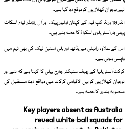
لیے نوجوان کھلاڑیوں کو موقع دیا گیا ہے۔
انڈر 19 ورلڈ کپ ٹیم کے کپتان اولیور پیک اور آل راؤنڈر لیام اسکاٹ
پہلی بار آسٹریلوی اسکواڈ کا حصہ بنے ہیں۔
اس کے علاوہ رائیلی میریڈتھ اور بلی اسٹین لیک کی بھی ٹیم میں
واپسی ہوئی ہے۔
کرکٹ آسٹریلیا کے چیف سلیکٹر جارج بیلی کا کہنا ہے کہ نئے اور
نوجوان کھلاڑیوں کو بین الاقوامی کرکٹ میں مواقع دینا مستقبل کی
منصوبہ بندی کا حصہ ہے۔
Key players absent as Australia
reveal white-ball squads for