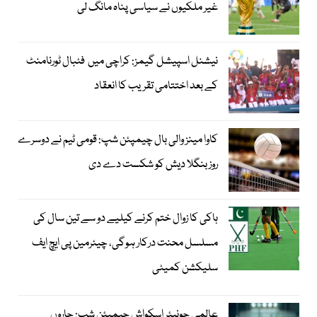
غیر ملکیوں نے سیاسی پناہ مانگ لی
نیشنل اسپیشل گیمز: کراچی میں فٹبال ٹورنامنٹ
کے بعد اختتامی تقریب کا انعقاد
کاوا مینز والی بال چیمپئن شپ: قومی ٹیم نے دوسرے
روز بنگلا دیش کو شکست دے دی
ہاکی کا زوال ختم کرنے کیلیے دو سے تین سال کی
مسلسل محنت درکار ہوگی، چیئرمین پی ایچ ایف
سلیکشن کمیٹی
عالمی جونیئر اسکواش چیمپئن شپ: چاروں