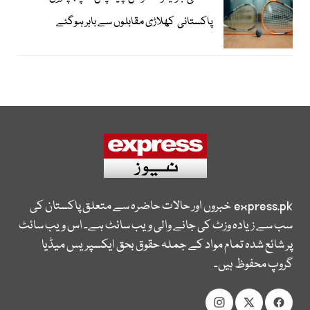
پاکستانی کھلاڑی مقابلوں سے باہر ہوگئے
express.pk
خبروں اور حالات حاضرہ سے متعلق پاکستان کی
سب سے زیادہ وزٹ کی جانے والی ویب سائٹ ہے۔ اس ویب سائٹ
پر شائع شدہ تمام مواد کے جملہ حقوق بحق ایکسپریس میڈیا
گروپ محفوظ ہیں۔