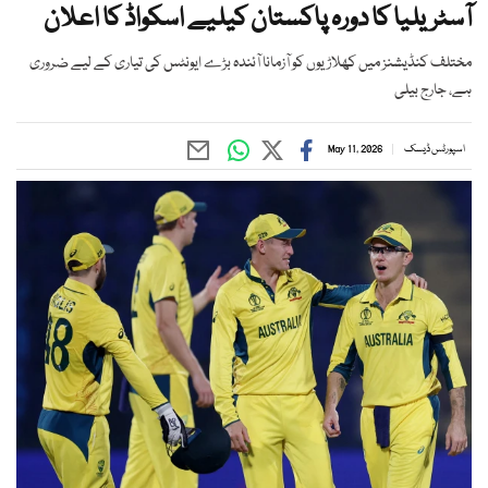
آسٹریلیا کا دورہ پاکستان کیلیے اسکواڈ کا اعلان
مختلف کنڈیشنز میں کھلاڑیوں کو آزمانا آئندہ بڑے ایونٹس کی تیاری کے لیے ضروری
ہے، جارج بیلی
اسپورٹس ڈیسک
May 11, 2026