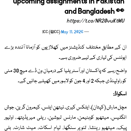
upcoming assignments in Pakistan
and Bangladesh 👀
https://t.co/NR20vuKtMU
May 11, 2026
— ICC (@ICC)
ان کے مطابق مختلف کنڈیشنز میں کھلاڑیوں کو آزمانا آئندہ بڑے
ایونٹس کی تیاری کے لیے ضروری ہے۔
واضح رہے کہ پاکستان اور آسٹریلیا کے درمیان ون ڈے میچ 30 مئی
کو راولپنڈی جبکہ 2 اور 4 جون کو لاہور میں کھیلے جائیں گے۔
اسکواڈ:
مچل مارش (کپتان)، ایلکس کیری، نیتھن ایلس، کیمرون گرین، جوش
انگلیس، میتھیو کوہنیمن، مارنس لبوشین، ریلی میریڈیتھ، اولیور
پیک، میتھیو رینشا، تنویر سنگھا، لیام اسکاٹ، میٹ شارٹ، بلی