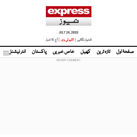
JULY 24, 2026
اشتہار لگائیں |
لائیو ٹی وی
| آج کا اخبار
صفحۂ اول
تازہ ترین
کھیل
خاص خبریں
پاکستان
انٹر نیشنل
ٹا