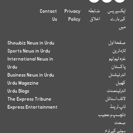
ایکسپریس
ضابطہ
Privacy
Contact
کے بارے
اخلاق
Policy
Us
میں
صفحۂ اول
Showbiz News in Urdu
تازہ ترین
Sports News in Urdu
غزہ لہو لہو
International News in
پاکستان
Urdu
انٹر نیشنل
Business News in Urdu
کھیل
Urdu Magazine
انٹرٹینمنٹ
Urdu Blogs
لائف اسٹائل
The Express Tribune
ٹاپ ٹرینڈ
Express Entertainment
دلچسپ و عجیب
صحت
سونے کے نرخ