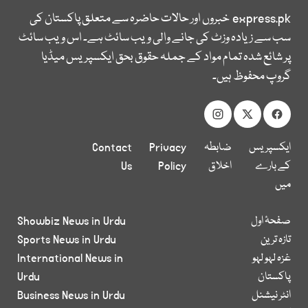
express.pk
خبروں اور حالات حاضرہ سے متعلق پاکستان کی
سب سے زیادہ وزٹ کی جانے والی ویب سائٹ ہے۔ اس ویب سائٹ
پر شائع شدہ تمام مواد کے جملہ حقوق بحق ایکسپریس میڈیا
گروپ محفوظ ہیں۔
ایکسپریس
ضابطہ
Privacy
Contact
کے بارے
اخلاق
Policy
Us
میں
صفحۂ اول
Showbiz News in Urdu
تازہ ترین
Sports News in Urdu
غزہ لہو لہو
International News in
پاکستان
Urdu
انٹر نیشنل
Business News in Urdu