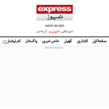
AUGUST 08, 2026
اشتہار لگائیں |
لائیو ٹی وی
| آج کا اخبار
صفحۂ اول
تازہ ترین
کھیل
خاص خبریں
پاکستان
انٹر نیشنل
ٹا