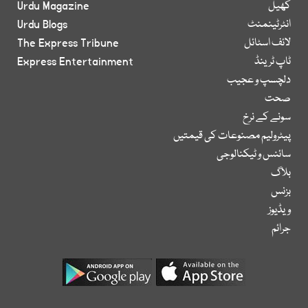
کھیل
Urdu Magazine
انٹرٹینمنٹ
Urdu Blogs
لائف اسٹائل
The Express Tribune
ٹاپ ٹرینڈ
Express Entertainment
دلچسپ و عجیب
صحت
سونے کے نرخ
پیٹرولیم مصنوعات کی قیمتیں
سائنس و ٹیکنالوجی
بلاگ
بزنس
ویڈیوز
جرائم