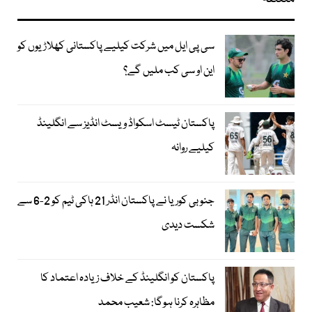
سی پی ایل میں شرکت کیلیے پاکستانی کھلاڑیوں کو
این او سی کب ملیں گے؟
پاکستان ٹیسٹ اسکواڈ ویسٹ انڈیز سے انگلینڈ
کیلیے روانہ
جنوبی کوریا نے پاکستان انڈر 21 ہاکی ٹیم کو 2-6 سے
شکست دیدی
پاکستان کو انگلینڈ کے خلاف زیادہ اعتماد کا
مظاہرہ کرنا ہوگا: شعیب محمد