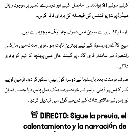
کرتے ہوئے 91 پوائنٹس حاصل کیے اور دوسرے نمبر پر موجود ریال
میڈرڈ پر 14 پوائنٹس کی فیصلہ کن برتری قائم کرلی۔
بارسلونا نے پورے سیزن میں صرف چار لیگ میچز ہارے ہیں۔
میچ کا آغاز بارسلونا کے لیے بہترین ثابت ہوا۔ نویں منٹ میں مارکس
راشفورڈ نے شاندار فری کک پر گیند جال میں پہنچا کر ٹیم کو برتری
دلائی۔
صرف نو منٹ بعد بارسلونا نے دوسرا گول بھی اسکور کر دیا۔ فرمین لوپیز
کے کراس پر ڈینی اولمو نے خوبصورت بیک ہیل پاس دیا جسے فیران
ٹوریس نے طاقتور شاٹ کے ذریعے گول میں تبدیل کر دیا۔
🚨 DIRECTO: Sigue la previa, el
calentamiento y la narración de