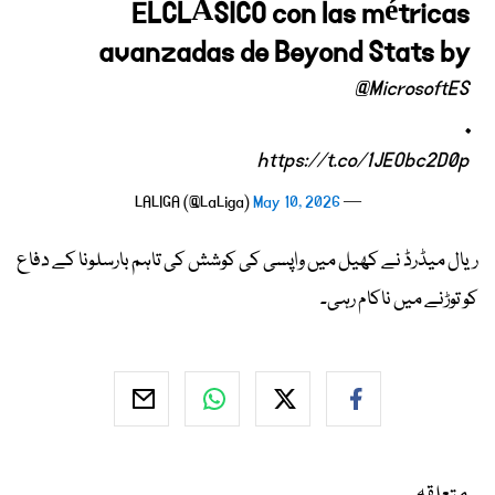
ELCLÁSICO con las métricas
avanzadas de Beyond Stats by
@MicrosoftES
.
https://t.co/1JEObc2D0p
May 10, 2026
— LALIGA (@LaLiga)
ریال میڈرڈ نے کھیل میں واپسی کی کوشش کی تاہم بارسلونا کے دفاع
کو توڑنے میں ناکام رہی۔
متعلقہ