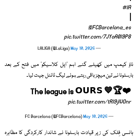
#IA
|
@FCBarcelona_es
pic.twitter.com/7JYoA0l9P8
May 10, 2026
— LALIGA (@LaLiga)
ناؤ کیمپ میں کھیلے گئے اہم ’ایل کلاسیکو‘ میں فتح کے بعد
بارسلونا نے تین میچز باقی رہتے ہوئے لیگ ٹائٹل جیت لیا۔
The league is 𝗢𝗨𝗥𝗦 💙🏆❤️
pic.twitter.com/tRI9jlVOnr
May 10, 2026
— FC Barcelona (@FCBarcelona)
ہانسی فِلک کی زیر قیادت بارسلونا نے شاندار کارکردگی کا مظاہرہ