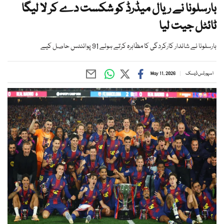
بارسلونا نے ریال میڈرڈ کو شکست دے کر لا لیگا
ٹائٹل جیت لیا
بارسلونا نے شاندار کارکردگی کا مظاہرہ کرتے ہوئے 91 پوائنٹس حاصل کیے
اسپورٹس ڈیسک
May 11, 2026