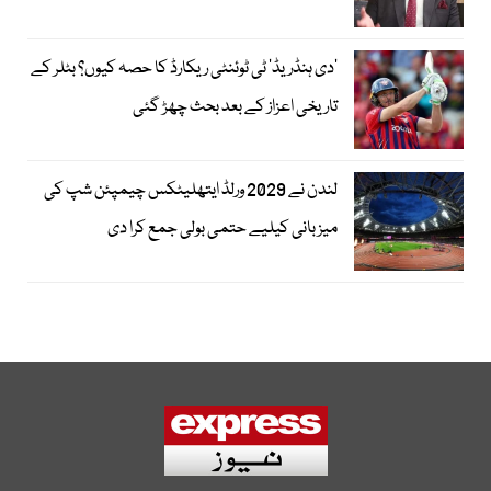
’دی ہنڈریڈ‘ ٹی ٹوئنٹی ریکارڈ کا حصہ کیوں؟ بٹلر کے
تاریخی اعزاز کے بعد بحث چھڑ گئی
لندن نے 2029 ورلڈ ایتھلیٹکس چیمپئن شپ کی
میزبانی کیلیے حتمی بولی جمع کرا دی