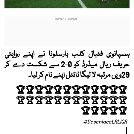
ہسپانوی فٹبال کلب بارسلونا نے اپنے روایتی
حریف ریال میڈرڈ کو 0-2 سے شکست دے کر
29ویں مرتبہ لا لیگا ٹائٹل اپنے نام کر لیا۔
🏆🏆🏆🏆🏆🏆🏆🏆🏆🏆🏆🏆
🏆🏆🏆🏆🏆🏆🏆🏆🏆🏆🏆🏆
🏆🏆🏆🏆🏆
#DesenlaceLALIGA
|