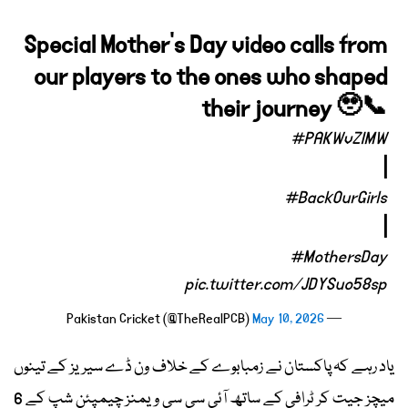
Special Mother's Day video calls from
our players to the ones who shaped
their journey 🥹📞
#PAKWvZIMW
|
#BackOurGirls
|
#MothersDay
pic.twitter.com/JDYSuo58sp
May 10, 2026
— Pakistan Cricket (@TheRealPCB)
یاد رہے کہ پاکستان نے زمبابوے کے خلاف ون ڈے سیریز کے تینوں
میچز جیت کر ٹرافی کے ساتھ آئی سی سی ویمنز چیمپئن شپ کے 6