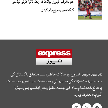
جوز بٹلر نے کیرون پولارڈ کا ریکارڈ توڑ کر ٹی ٹوئنٹی
کرکٹ میں تاریخ رقم کردی
express.pk
خبروں اور حالات حاضرہ سے متعلق پاکستان کی
سب سے زیادہ وزٹ کی جانے والی ویب سائٹ ہے۔ اس ویب سائٹ
پر شائع شدہ تمام مواد کے جملہ حقوق بحق ایکسپریس میڈیا
گروپ محفوظ ہیں۔