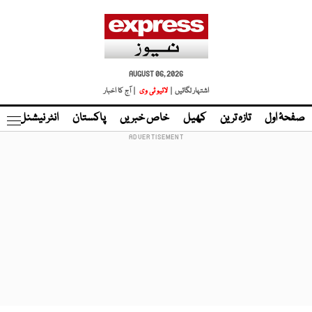
AUGUST 06, 2026
اشتہار لگائیں |
لائیو ٹی وی
| آج کا اخبار
صفحۂ اول
تازہ ترین
کھیل
خاص خبریں
پاکستان
انٹر نیشنل
ٹا