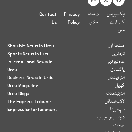
ایکسپریس
ضابطہ
Privacy
Contact
کے بارے
اخلاق
Policy
Us
میں
صفحۂ اول
Showbiz News in Urdu
تازہ ترین
Sports News in Urdu
غزہ لہو لہو
International News in
پاکستان
Urdu
انٹر نیشنل
Business News in Urdu
کھیل
Urdu Magazine
انٹرٹینمنٹ
Urdu Blogs
لائف اسٹائل
The Express Tribune
ٹاپ ٹرینڈ
Express Entertainment
دلچسپ و عجیب
صحت