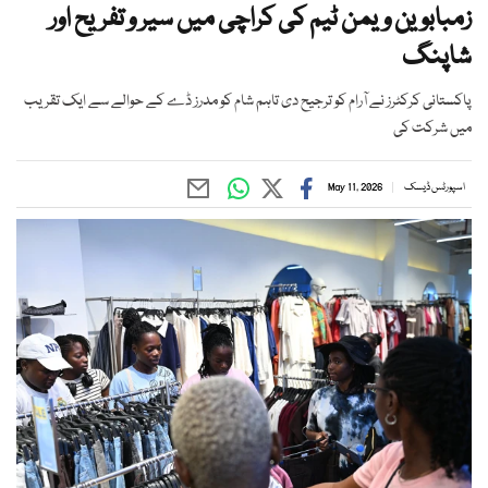
زمبابوین ویمن ٹیم کی کراچی میں سیر و تفریح اور
شاپنگ
پاکستانی کرکٹرز نے آرام کو ترجیح دی تاہم شام کو مدرز ڈے کے حوالے سے ایک تقریب
میں شرکت کی
اسپورٹس ڈیسک
May 11, 2026