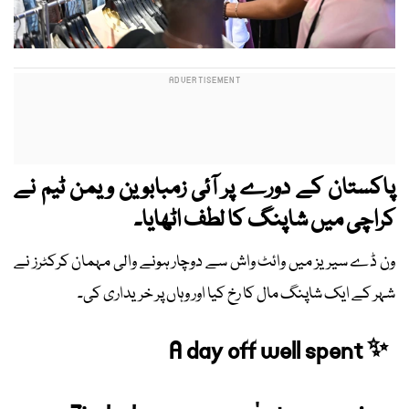
پاکستان کے دورے پر آئی زمبابوین ویمن ٹیم نے
کراچی میں شاپنگ کا لطف اٹھایا۔
ون ڈے سیریز میں وائٹ واش سے دوچار ہونے والی مہمان کرکٹرز نے
شہر کے ایک شاپنگ مال کا رخ کیا اور وہاں پر خریداری کی۔
A day off well spent ✨