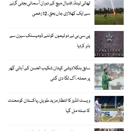
تھائی لینڈ: فٹبال میچ کے دوران آسمانی بجلی گرنے
سے ایک کھلاڑی جاں بحق، 12 زخمی
پی سی بی نے دو ٹیموں کو نئے ڈومیسٹک سیزن سے
باہر کردیا
سابق بنگلادیشی کپتان شکیب الحسن کے آبائی گھر
پر حملہ، آگ لگا دی گئی
ویسٹ انڈیز کا انتظار مزید طویل، پاکستان کو محنت
کا صلہ مل گیا