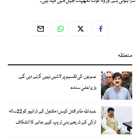
سزا ہوئی ہے اور وہ کوٹ لکھپت جیل میں قید ہیں۔
متعلقہ
صوبوں کی تقسیم پر لاشیں نہیں گرنے دیں گے،
وزیراعلیٰ سندھ
عبداللہ طاہر قتل کیس؛ مقتول کے ڈرائیور کو 22سالہ
لڑکی کے ذریعے ہنی ٹریپ کیے جانے کا انشکاف