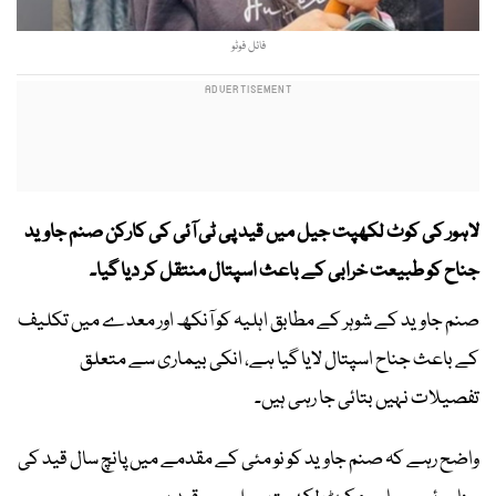
فائل فوٹو
لاہور کی کوٹ لکھپت جیل میں قید پی ٹی آئی کی کارکن صنم جاوید
جناح کو طبیعت خرابی کے باعث اسپتال منتقل کر دیا گیا۔
صنم جاوید کے شوہر کے مطابق اہلیہ کو آنکھ اور معدے میں تکلیف
کے باعث جناح اسپتال لایا گیا ہے، انکی بیماری سے متعلق
تفصیلات نہیں بتائی جا رہی ہیں۔
واضح رہے کہ صنم جاوید کو نو مئی کے مقدمے میں پانچ سال قید کی