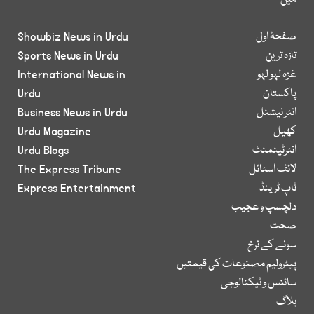
میں
صفحۂ اول
Showbiz News in Urdu
تازہ ترین
Sports News in Urdu
غزہ لہو لہو
International News in
پاکستان
Urdu
انٹر نیشنل
Business News in Urdu
کھیل
Urdu Magazine
انٹرٹینمنٹ
Urdu Blogs
لائف اسٹائل
The Express Tribune
ٹاپ ٹرینڈ
Express Entertainment
دلچسپ و عجیب
صحت
سونے کے نرخ
پیٹرولیم مصنوعات کی قیمتیں
سائنس و ٹیکنالوجی
بلاگ