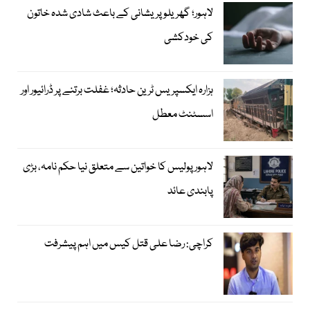
لاہور؛ گھریلو پریشانی کے باعث شادی شدہ خاتون
کی خودکشی
ہزارہ ایکسپریس ٹرین حادثہ؛ غفلت برتنے پر ڈرائیور اور
اسسٹنٹ معطل
لاہور پولیس کا خواتین سے متعلق نیا حکم نامہ، بڑی
پابندی عائد
کراچی: رضا علی قتل کیس میں اہم پیشرفت