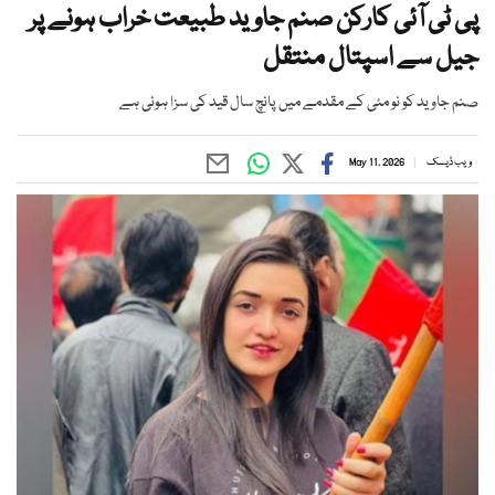
پی ٹی آئی کارکن صنم جاوید طبیعت خراب ہونے پر
جیل سے اسپتال منتقل
صنم جاوید کو نو مئی کے مقدمے میں پانچ سال قید کی سزا ہوئی ہے
ویب ڈیسک
May 11, 2026