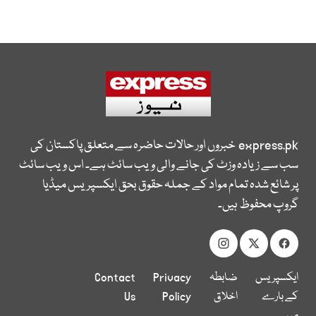
express.pk
خبروں اور حالات حاضرہ سے متعلق پاکستان کی
سب سے زیادہ وزٹ کی جانے والی ویب سائٹ ہے۔ اس ویب سائٹ
پر شائع شدہ تمام مواد کے جملہ حقوق بحق ایکسپریس میڈیا
گروپ محفوظ ہیں۔
ایکسپریس
ضابطہ
Privacy
Contact
کے بارے
اخلاق
Policy
Us