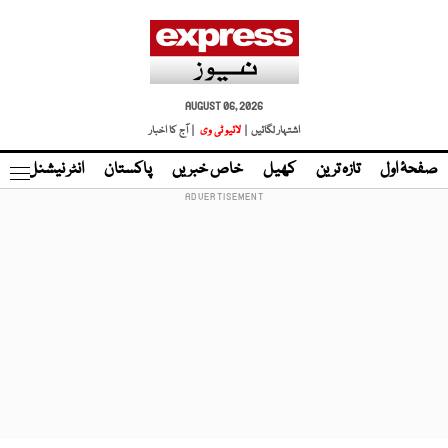
AUGUST 06, 2026
اشتہار لگائیں |
لائیو ٹی وی
| آج کا اخبار
صفحۂ اول
تازہ ترین
کھیل
خاص خبریں
پاکستان
انٹر نیشنل
ٹا