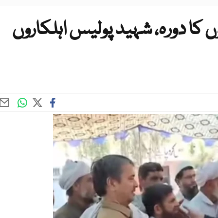
نوں کا دورہ، شہید پولیس اہلکاروں