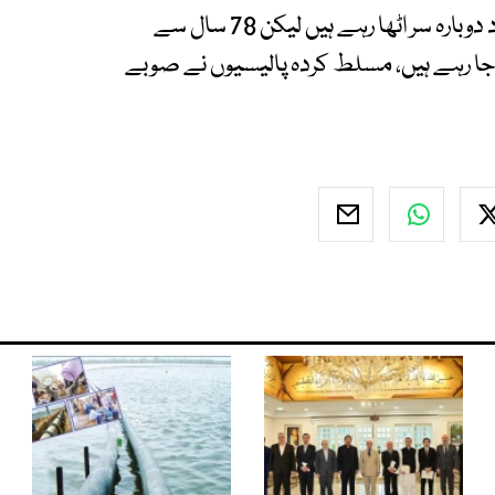
برقرار رہیں گے، ہم مسلسل کہتے رہے کہ دہشتگرد دوبارہ سر اٹھا رہے ہیں لیکن 78 سال سے
 رہے ہیں، مسلط کردہ پالیسیوں نے صوبے