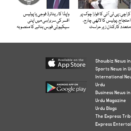
کراچی: پی ٹی آئی کا فوارا چوک پر
واپڈا کا ریٹائرڈ فوجی یا پولیس
احتجاج، پولیس کا لاٹھی چارج،
افسر کی سربراہی میں اپنی
متعدد کارکنان زیر حراست
سیکیورٹی فورس بنانے کا منصوبہ
Showbiz News in
Sports News in U
International Ne
Urdu
Business News in
Urdu Magazine
Urdu Blogs
The Express Tri
Express Enterta