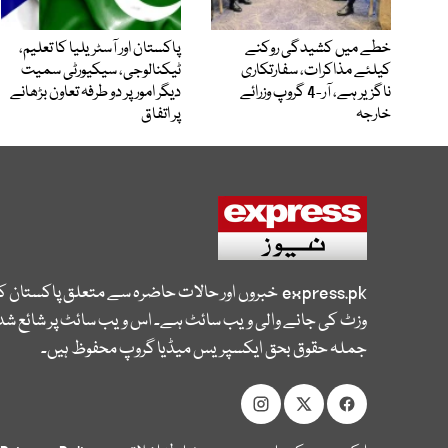
خطے میں کشیدگی روکنے
پاکستان اور آسٹریلیا کا تعلیم،
کیلئے مذاکرات، سفارتکاری
ٹیکنالوجی، سیکیورٹی سمیت
ناگزیر ہے، آر-4 گروپ وزرائے
دیگر امور پر دو طرفہ تعاون بڑھانے
خارجہ
پر اتفاق
express.pk
خبروں اور حالات حاضرہ سے متعلق پاکستان 
وزٹ کی جانے والی ویب سائٹ ہے۔ اس ویب سائٹ پر شائع شدہ
جملہ حقوق بحق ایکسپریس میڈیا گروپ محفوظ ہیں۔