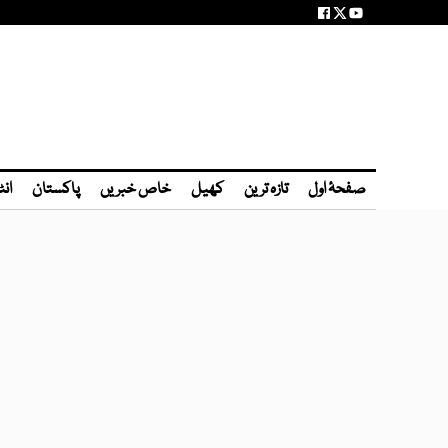
صفحۂ اول
تازہ ترین
کھیل
خاص خبریں
پاکستان
انٹ