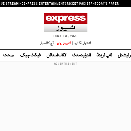
IVE STREAMING
EXPRESS ENTERTAINMENT
CRICKET PAKISTAN
TODAY'S PAPER
AUGUST 05, 2026
اشتہار لگائیں |
لائیو ٹی وی
| آج کا اخبار
ر نیشنل
ٹاپ ٹرینڈ
انٹرٹینمنٹ
لائف اسٹائل
فیکٹ چیک
صحت