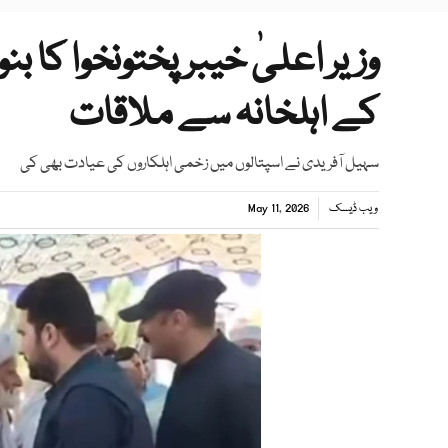
وزیر اعلیٰ خیبر پختونخوا کا ب
کے اہلخانہ سے ملاقات
سہیل آفریدی نے اسپتالوں میں زخمی اہلکاروں کی عیادت بھی کی
ویب ڈیسک
May 11, 2026