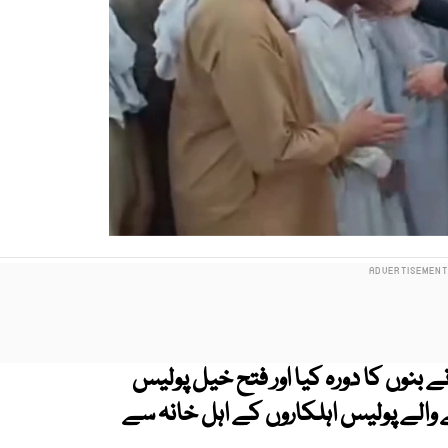
 بنوں کا دورہ کیا اور فتح خیل پولیس
الے پولیس اہلکاروں کے اہل خانہ سے