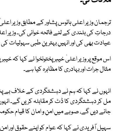
ملاقات کی۔
ترجمان وزیر اعلی ہائوس پشاور کے مطابق وزیر اعلیٰ
درجاتِ کی بلندی کے لئے فاتحہ خوانی کی۔ وزیر اعل
عیادت بھی کی اور انہیں بہترین طبی سہولیات کی ف
اس موقع پر وزیر اعلیٰ خیبرپختونخوا نے کہا کہ خ
مثال جرات اور بہادری کا مظاہرہ کیا ہے۔
انہوں نے کہا کہ ہم نے دہشتگردی کے خلاف بے پناہ
مل کر دہشتگردی کا ڈٹ کر مقابلہ کریں گے۔ انہوں ن
جانے دیں گے، صوبے میں امن و امان کا قیام حکومت
سہیل آفریدی نے کہا کہ عوام کو اپنے حقوق اور ام