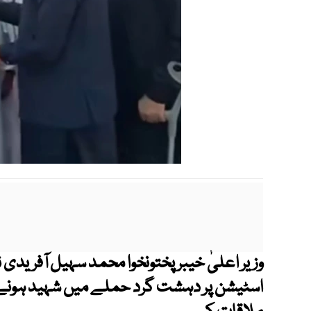
وزیر اعلیٰ خیبر پختونخوا محمد سہیل آفریدی نے
اسٹیشن پر دہشت گرد حملے میں شہید ہونے و