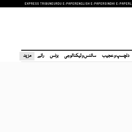
EXPRESS TRIBUNE
URDU E-PAPER
ENGLISH E-PAPER
SINDHI E-PAPER
L
دلچسپ و عجیب
سائنس و ٹیکنالوجی
بزنس
رائے
مزید