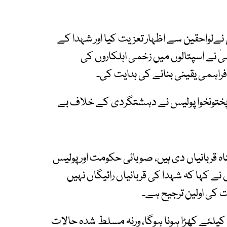
 نےلواحقین سے اظہار تعزیت کیا اور شہدا کے
یٰ نے اسپتالوں میں زخمی اہلکاروں کی
راہمی یقینی بنانے کی ہدایت کی۔
یبرپختونخوا پولیس نے دہشتگردی کے خلاف بے
 قربانیاں دی ہیں، صوبائی حکومت اور پولیس
ے کہا کہ شہدا کی قربانیاں رائیگاں نہیں
 کی اولین ترجیح ہے۔
ن کیلئے کھڑا ہونا ہوگا، ورنہ مسلط شدہ حالات