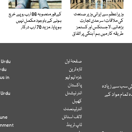
وزیراعظم سے ایرانی وزیر صنعت
کےفور منصوبہ 86 ارب روپے خرچ
کی ملاقات؛ سرحدی تجارت
ہونے کے باوجود مکمل نہیں
بڑھانے، لاجسٹکس اور کسٹمز
ہوپایا، مزید 70 ارب درکار
طریقہ کار میں ہم آہنگی پر اتفاق
صفحۂ اول
 Urdu
تازہ ترین
rdu
غزہ لہو لہو
ws in
پاکستان
کی سب سے زیادہ
انٹر نیشنل
 Urdu
 تمام مواد کے
کھیل
انٹرٹینمنٹ
لائف اسٹائل
bune
ٹاپ ٹرینڈ
inment