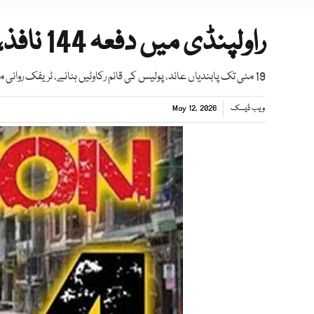
راولپنڈی میں دفعہ 144 نافذ، عوامی اجتماعات پر پابندی
19 مئی تک پابندیاں عائد، پولیس کی قائم رکاوٹیں ہٹانے، ٹریفک روانی میں خلل ڈالنے والوں کے خلاف سخت قانونی کارروائی ہوگی
ویب ڈیسک
May 12, 2026