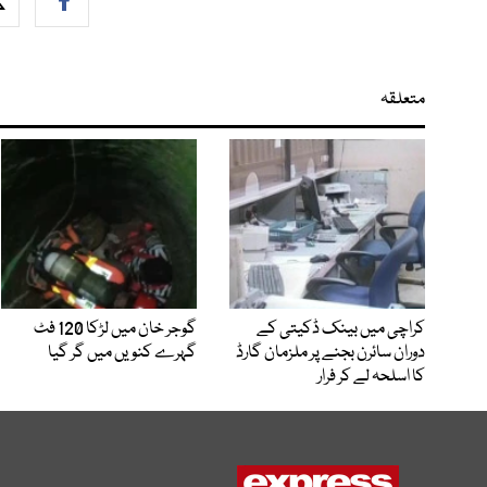
متعلقہ
کراچی میں بینک ڈکیتی کے
گوجر خان میں لڑکا 120 فٹ
دوران سائرن بجنے پر ملزمان گارڈ
گہرے کنویں میں گر گیا
کا اسلحہ لے کر فرار