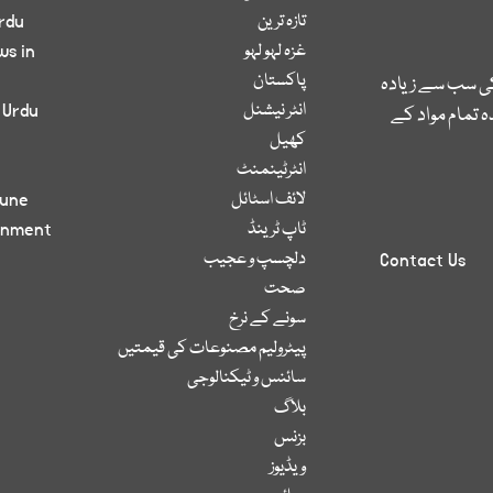
تازہ ترین
rdu
غزہ لہو لہو
ws in
پاکستان
کی سب سے زیادہ
انٹر نیشنل
 Urdu
 تمام مواد کے
کھیل
انٹرٹینمنٹ
لائف اسٹائل
bune
ٹاپ ٹرینڈ
inment
دلچسپ و عجیب
Contact Us
صحت
سونے کے نرخ
پیٹرولیم مصنوعات کی قیمتیں
سائنس و ٹیکنالوجی
بلاگ
بزنس
ویڈیوز