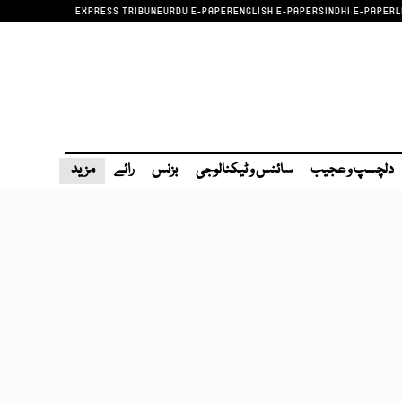
EXPRESS TRIBUNE
URDU E-PAPER
ENGLISH E-PAPER
SINDHI E-PAPER
L
دلچسپ و عجیب
سائنس و ٹیکنالوجی
بزنس
رائے
مزید