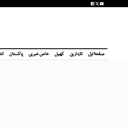
صفحۂ اول
تازہ ترین
کھیل
خاص خبریں
پاکستان
انٹ