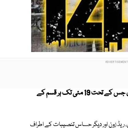
ڈپٹی کمشنر راولپنڈی نے دفعہ 144 نافذ کردی جس کے تحت 19 مئی تک ہر قسم کے
، ریڈ زون اور دیگر حساس تنصیبات کے اطراف