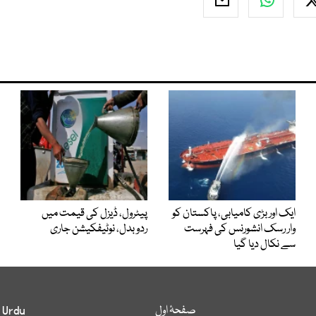
ایک اور بڑی کامیابی، پاکستان کو
پیٹرول، ڈیزل کی قیمت میں
وار رسک انشورنس کی فہرست
ردوبدل، نوٹیفکیشن جاری
سے نکال دیا گیا
صفحۂ اول
 Urdu