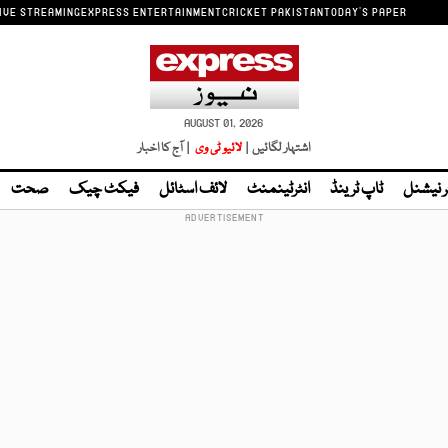
IVE STREAMING
EXPRESS ENTERTAINMENT
CRICKET PAKISTAN
TODAY'S PAPER
AUGUST 01, 2026
اشتہار لگائیں |
لائیو ٹی وی
| آج کا اخبار
ر نیشنل
ٹاپ ٹرینڈ
انٹرٹینمنٹ
لائف اسٹائل
فیکٹ چیک
صحت