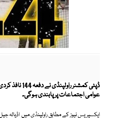
عوامی اجتماعات پر پابندی ہوگی۔
ایکسپریس نیوز کے مطابق راولپنڈی میں اڈیالہ جیل