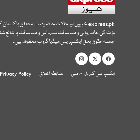
express.pk
خبروں اور حالات حاضرہ سے متعلق پاکستان 
وزٹ کی جانے والی ویب سائٹ ہے۔ اس ویب سائٹ پر شائع شدہ
جملہ حقوق بحق ایکسپریس میڈیا گروپ محفوظ ہیں۔
ایکسپریس کے بارے میں
ضابطہ اخلاق
Privacy Policy