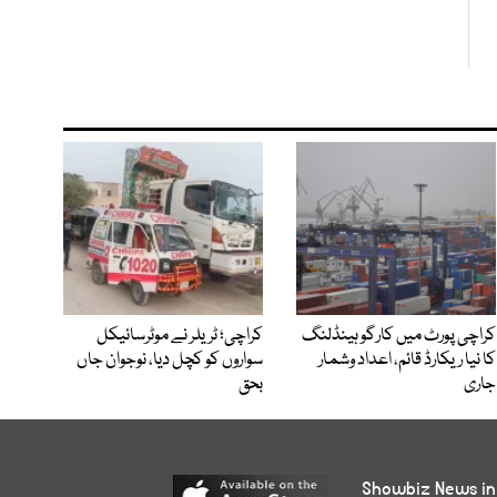
کراچی پورٹ میں کارگو ہینڈلنگ
کراچی؛ ٹریلر نے موٹرسائیکل
کا نیا ریکارڈ قائم، اعداد وشمار
سواروں کو کچل دیا، نوجوان جاں
جاری
بحق
Showbiz News in