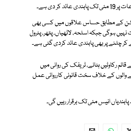
 کر دی ہے۔
یشن کے مطابق حساس علاقوں میں کسی بھی
ہیں ہوگی جبکہ اسلحہ، لاٹھیاں، پتھر، پٹرول
لے کر چلنے پر بھی پابندی عائد کردی گئی ہے۔
ائم رکاوٹیں ہٹانے، ٹریفک کی روانی میں
ے والوں کے خلاف سخت قانونی کارروائی عمل