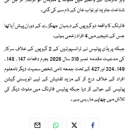
باہر فائرنگ کے واقعے میں ملوث 2 ملزمان کو گرفتار کر جن کی
شناخت جاوید اور نواب خان کے نام سے کی گئی۔
فائرنگ کا واقعہ دو گروپوں کے درمیان جھگڑے کے دوران پیش آیا تھا
جس کے نتیجے میں 4 افراد زخمی ہوئے۔
جبکہ پریڈی پولیس نے ٹرانسپورٹروں کے 2 گروپوں کے خلاف سرکار
کی مدعیت مقدمہ نمبر 310 سال 2026 بجرم دفعات 147 ، 148 ،
149 ، 324 اور 427 کے تحت جمعہ نامی شخص سمیت دیگر نامعلوم
افراد کے خلاف درج کر کے مزید تفتیش کے لیے انویسٹی گیشن
پولیس کے حوالے کر دیا جبکہ پولیس فائرنگ میں ملوث دیگر کی
تلاش میں چھاپے مار رہی ہے ۔