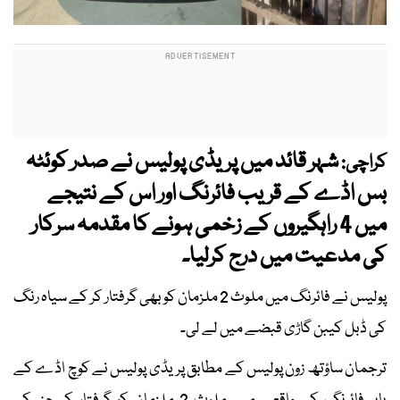
شہر قائد میں پریڈی پولیس نے صدر کوئٹہ
کراچی:
بس اڈے کے قریب فائرنگ اور اس کے نتیجے
میں 4 راہگیروں کے زخمی ہونے کا مقدمہ سرکار
کی مدعیت میں درج کرلیا۔
پولیس نے فائرنگ میں ملوث 2 ملزمان کو بھی گرفتار کر کے سیاہ رنگ
کی ڈبل کیبن گاڑی قبضے میں لے لی۔
ترجمان ساؤتھ زون پولیس کے مطابق پریڈی پولیس نے کوچ اڈے کے