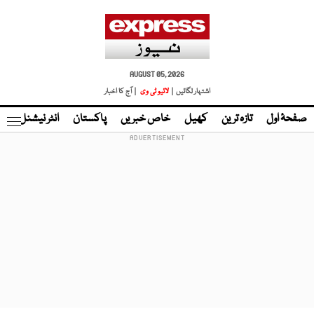
AUGUST 05, 2026
اشتہار لگائیں |
لائیو ٹی وی
| آج کا اخبار
صفحۂ اول
تازہ ترین
کھیل
خاص خبریں
پاکستان
انٹر نیشنل
ٹا