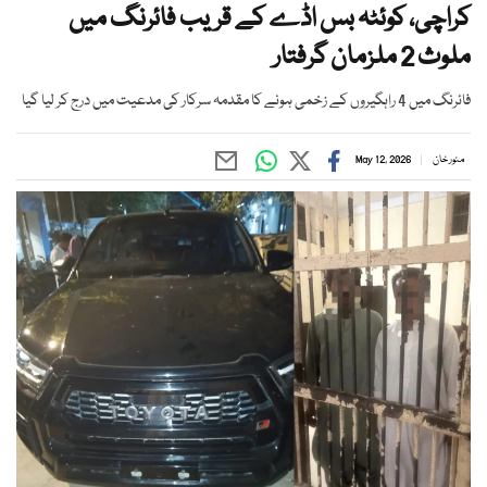
کراچی، کوئٹہ بس اڈے کے قریب فائرنگ میں
ملوث 2 ملزمان گرفتار
فائرنگ میں 4 راہگیروں کے زخمی ہونے کا مقدمہ سرکار کی مدعیت میں درج کر لیا گیا
منور خان
May 12, 2026