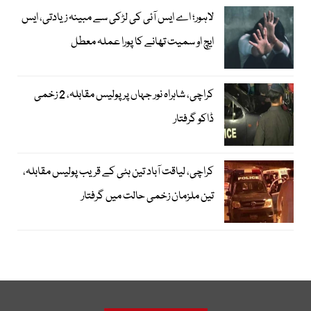
لاہور؛ اے ایس آئی کی لڑکی سے مبینہ زیادتی، ایس
ایچ او سمیت تھانے کا پورا عملہ معطل
کراچی، شاہراہ نور جہاں پر پولیس مقابلہ، 2 زخمی
ڈاکو گرفتار
کراچی، لیاقت آباد تین ہٹی کے قریب پولیس مقابلہ،
تین ملزمان زخمی حالت میں گرفتار