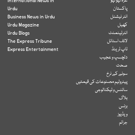
غزہ لہو لہو
International News in
پاکستان
Urdu
انٹر نیشنل
Business News in Urdu
کھیل
Urdu Magazine
انٹرٹینمنٹ
Urdu Blogs
لائف اسٹائل
The Express Tribune
ٹاپ ٹرینڈ
Express Entertainment
دلچسپ و عجیب
صحت
سونے کے نرخ
پیٹرولیم مصنوعات کی قیمتیں
سائنس و ٹیکنالوجی
بلاگ
بزنس
ویڈیوز
جرائم