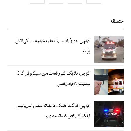
متعلقہ
کراچی، عزیزآباد سے نامعلوم خواجہ سرا کی لاش
برآمد
کراچی، فائرنگ کے واقعات میں سیکیورٹی گارڈ
سمیت 2 افراد زخمی
کراچی، ٹارگٹ کلنگ کا نشانہ بننے والے پولیس
اہلکار کے قتل کا مقدمہ درج