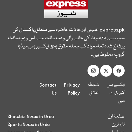
express.pk
خبروں اور حالات حاضرہ سے متعلق پاکستان کی
سب سے زیادہ وزٹ کی جانے والی ویب سائٹ ہے۔ اس ویب سائٹ
پر شائع شدہ تمام مواد کے جملہ حقوق بحق ایکسپریس میڈیا
گروپ محفوظ ہیں۔
ایکسپریس
ضابطہ
Privacy
Contact
کے بارے
اخلاق
Policy
Us
میں
صفحۂ اول
Showbiz News in Urdu
تازہ ترین
Sports News in Urdu