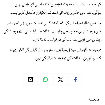
کہا ہم عدالت سے معذرت خواہ ہیں آئندہ ایسی لاپرواہی نہیں
ہوگی۔ عدالتی حکم پر ایف ائی اے نے انکوئری مکمل کرلی ہے۔
جسٹس عالیہ نیلم نے کہا کہ آئندہ کسی عدالت میں بھی اس انداز
میں رپورٹ نہیں جمع ہونی چاہیے، عدالت نے ایف ائی اے رپورٹ کی
روشنی میں توہین عدالت کی درخواست نمٹا دی۔
درخواست گزار نے سوشل میڈیا پر تصاویر وائرل کرنے کی انکوئری نہ
کرنے پر توہین عدالت کی درخواست دائر کی تھی۔
متعلقہ