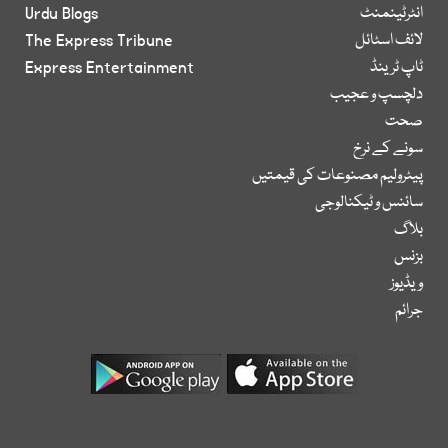
انٹرٹینمنٹ
Urdu Blogs
لائف اسٹائل
The Express Tribune
ٹاپ ٹرینڈ
Express Entertainment
دلچسپ و عجیب
صحت
سونے کے نرخ
پیٹرولیم مصنوعات کی قیمتیں
سائنس و ٹیکنالوجی
بلاگ
بزنس
ویڈیوز
جرائم