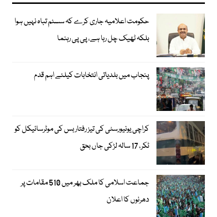
حکومت اعلامیہ جاری کرے کہ سسٹم تباہ نہیں ہوا
بلکہ ٹھیک چل رہا ہے، پی پی رہنما
پنجاب میں بلدیاتی انتخابات کیلئے اہم قدم
کراچی یونیورسٹی کی تیز رفتار بس کی موٹرسائیکل کو
ٹکر، 17 سالہ لڑکی جاں بحق
جماعت اسلامی کا ملک بھر میں 510 مقامات پر
دھرنوں کا اعلان