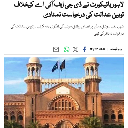
لاہور ہائیکورٹ نے ڈی جی ایف آئی اے کیخلاف
توہین عدالت کی درخواست نمٹادی
شہری نے سوشل میڈیا پر تصاویر وائرل ہونے کی انکوئری نہ کرنے پر توہین عدالت کی
درخواست دائر کی تھی
ویب ڈیسک
May 12, 2026