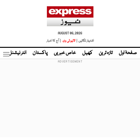
AUGUST 06, 2026
اشتہار لگائیں |
لائیو ٹی وی
| آج کا اخبار
صفحۂ اول
تازہ ترین
کھیل
خاص خبریں
پاکستان
انٹر نیشنل
ٹا