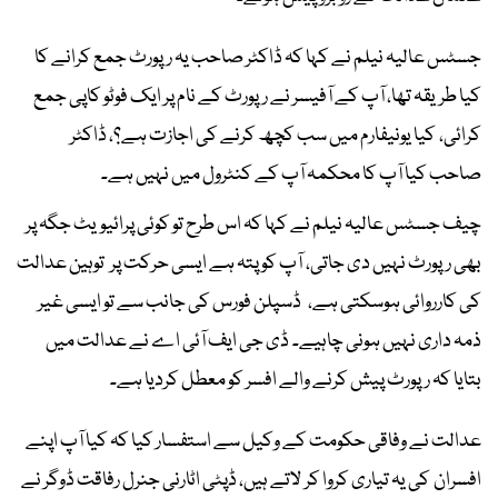
جسٹس عالیہ نیلم نے کہا کہ ڈاکٹر صاحب یہ رپورٹ جمع کرانے کا
کیا طریقہ تھا، آپ کے آفیسر نے رپورٹ کے نام پر ایک فوٹو کاپی جمع
کرائی، کیا یونیفارم میں سب کچھ کرنے کی اجازت ہے؟، ڈاکٹر
صاحب کیا آپ کا محکمہ آپ کے کنٹرول میں نہیں ہے۔
چیف جسٹس عالیہ نیلم نے کہا کہ اس طرح تو کوئی پرائیویٹ جگہ پر
بھی رپورٹ نہیں دی جاتی، آپ کو پتہ ہے ایسی حرکت پر توہین عدالت
کی کارروائی ہوسکتی ہے، ڈسپلن فورس کی جانب سے تو ایسی غیر
ذمہ داری نہیں ہونی چاہیے۔ ڈی جی ایف آئی اے نے عدالت میں
بتایا کہ رپورٹ پیش کرنے والے افسر کو معطل کردیا ہے۔
عدالت نے وفاقی حکومت کے وکیل سے استفسار کیا کہ کیا آپ اپنے
افسران کی یہ تیاری کروا کر لاتے ہیں، ڈپٹی اٹارنی جنرل رفاقت ڈوگر نے