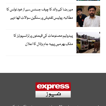
میر رضا کے والد کا چیف جسٹس سے از خود نوٹس کا
مطالبہ، پولیس تفتیش پر سنگین سوالات اٹھا دیے
پیٹرولیم مصنوعات کی قیمتوں پر ٹرانسپورٹرز کا
ملک بھر میں پہیہ جام ہڑتال کا اعلان