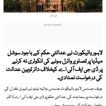
فوٹو: فائل
لاہور ہائیکورٹ نے عدالتی حکم کے باجود سوشل
میڈیا پر تصاویر وائرل ہونے کی انکوئری نہ کرنے
پر ڈی جی ایف آئی اے کیخلاف دائر توہین عدالت
کی درخواست نمٹادی۔
چیف جسٹس لاہور ہائیکورٹ جسٹس عالیہ نیلم نے شہری غفران کی
درخواست پر سماعت کی، عدالتی حکم پر ڈی جی ایف آئی اے ڈاکٹر
عثمان عدالت کے روبرو پیش ہوئے۔