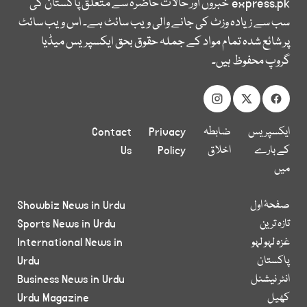
express.pk
خبروں اور حالات حاضرہ سے متعلق پاکستان کی
سب سے زیادہ وزٹ کی جانے والی ویب سائٹ ہے۔ اس ویب سائٹ
پر شائع شدہ تمام مواد کے جملہ حقوق بحق ایکسپریس میڈیا
گروپ محفوظ ہیں۔
ایکسپریس
ضابطہ
Privacy
Contact
کے بارے
اخلاق
Policy
Us
میں
صفحۂ اول
Showbiz News in Urdu
تازہ ترین
Sports News in Urdu
غزہ لہو لہو
International News in
پاکستان
Urdu
انٹر نیشنل
Business News in Urdu
کھیل
Urdu Magazine