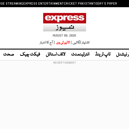
IVE STREAMING
EXPRESS ENTERTAINMENT
CRICKET PAKISTAN
TODAY'S PAPER
AUGUST 08, 2026
اشتہار لگائیں |
لائیو ٹی وی
| آج کا اخبار
ر نیشنل
ٹاپ ٹرینڈ
انٹرٹینمنٹ
لائف اسٹائل
فیکٹ چیک
صحت