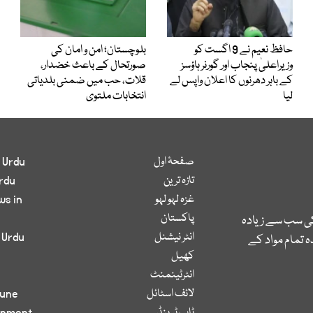
حافظ نعیم نے 9 اگست کو
بلوچستان؛ امن و امان کی
وزیراعلیٰ پنجاب اور گورنر ہاؤسز
صورتحال کے باعث خضدار،
کے باہر دھرنوں کا اعلان واپس لے
قلات، حب میں ضمنی بلدیاتی
لیا
انتخابات ملتوی
صفحۂ اول
 Urdu
تازہ ترین
rdu
غزہ لہو لہو
ws in
پاکستان
کی سب سے زیادہ
انٹر نیشنل
 Urdu
 تمام مواد کے
کھیل
انٹرٹینمنٹ
لائف اسٹائل
bune