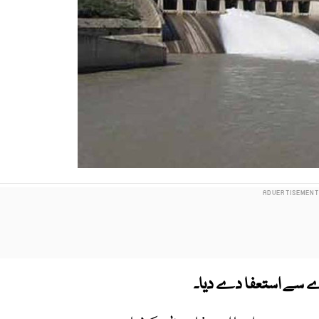
ے سے استعفا دے دیا۔