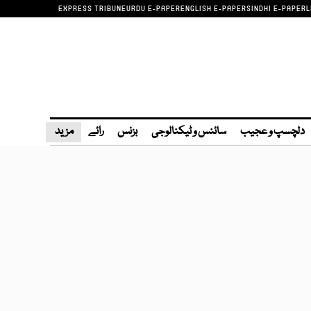
EXPRESS TRIBUNE
URDU E-PAPER
ENGLISH E-PAPER
SINDHI E-PAPER
L
دلچسپ و عجیب
سائنس و ٹیکنالوجی
بزنس
رائے
مزید