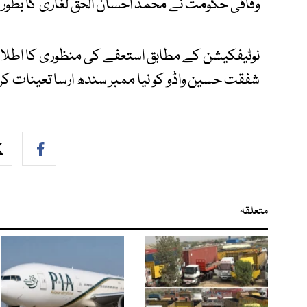
وفاقی حکومت نے محمد احسان الحق لغاری کا بطور مم
شفقت حسین واڈو کو نیا ممبر سندھ ارسا تعینات کر 
متعلقہ