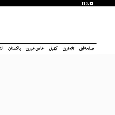
صفحۂ اول
تازہ ترین
کھیل
خاص خبریں
پاکستان
انٹ