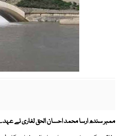
ممبر سندھ ارسا محمد احسان الحق لغاری نے عہد