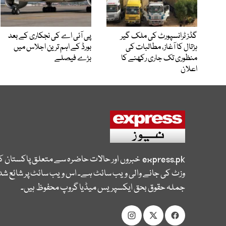
گڈز ٹرانسپورٹ کی ملک گیر
پی آئی اے کی نجکاری کے بعد
ہڑتال کا آغاز، مطالبات کی
بورڈ کے اہم ترین اجلاس میں
منظوری تک جاری رکھنے کا
بڑے فیصلے
اعلان
express.pk
خبروں اور حالات حاضرہ سے متعلق پاکستان 
وزٹ کی جانے والی ویب سائٹ ہے۔ اس ویب سائٹ پر شائع شدہ
جملہ حقوق بحق ایکسپریس میڈیا گروپ محفوظ ہیں۔