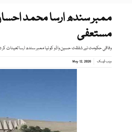
ممبر سندھ ارسا محمد احسا
مستعفی
وفاقی حکومت نے شفقت حسین واڈو کو نیا ممبر سندھ ارسا تعینات کر دی
ویب ڈیسک
May 12, 2026