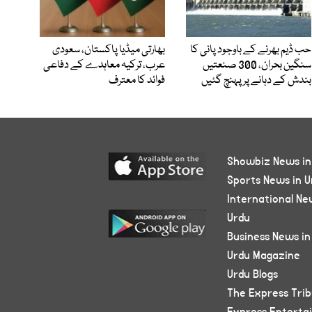
حب ڈیم بھرنے کے باوجود پانی کا
بھارتی میڈیا پاکستان، سعودی
سنگین بحران، 300 صنعتیں
عرب، ترکیہ معاہدے کے دفاعی
بندش کے دہانے پر پہنچ گئیں
فوائد کا معترف
Showbiz News in
Sports News in U
International Ne
Urdu
Business News in
Urdu Magazine
Urdu Blogs
The Express Tri