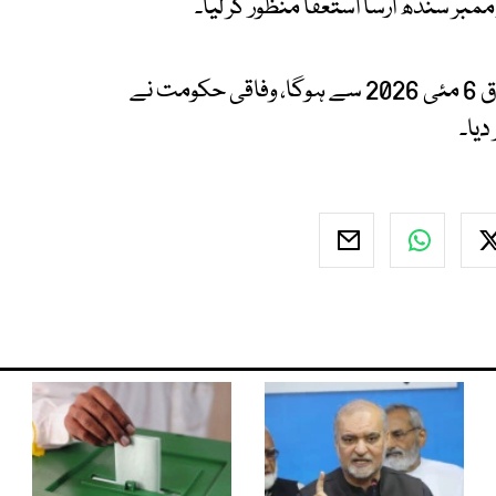
بر سندھ ارسا استعفا منظور کر لیا۔
نوٹیفکیشن کے مطابق استعفے کی منظوری کا اطلاق 6 مئی 2026 سے ہوگا، وفاقی حکومت نے
دیا۔