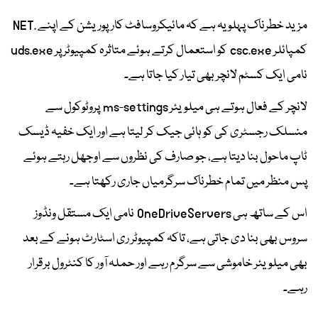
مزید خطرناک پہلو یہ ہے کہ مائیکروسافٹ کارپوریشن کے اپنے .NET
کمپائلر csc.exe کو استعمال کرتے ہوئے متاثرہ کمپیوٹر پر uds.exe
نامی ایک کسٹم لانچر بھی تیار کیا جاتا ہے۔
لانچر کے فعال ہوتے ہی میلویئر ms-settings پروٹوکول سے
منسلک رجسٹری کی کو ہائی جیک کر لیتا ہے اور ایک خفیہ ڈیسک
ٹاپ ماحول بنا دیتا ہے، جو صارف کی نظروں سے اوجھل رہتے ہوئے
پس منظر میں تمام خطرناک سرگرمیاں جاری رکھتا ہے۔
اس کے ساتھ ہی OneDriveServers نامی ایک مستقل ونڈوز
سروس بھی بنا دی جاتی ہے، تاکہ کمپیوٹر ری اسٹارٹ ہونے کے بعد
بھی میلویئر خاموشی سے سرگرم رہے اور حملہ آور کا کنٹرول برقرار
رہے۔