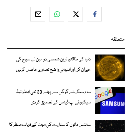
متعلقہ
دنیا کی طاقتور ترین شمسی دوربین نے سورج کی
حیران کن اور انتہائی واضح تصاویر حاصل کرلیں
سام سنگ نے گوگل سے پہلے 38 نئی اینڈرائیڈ
سیکیورٹی اپ ڈیٹس کی تصدیق کر دی
سائنس دانوں کا ستارے کی موت کے نایاب منظر کا