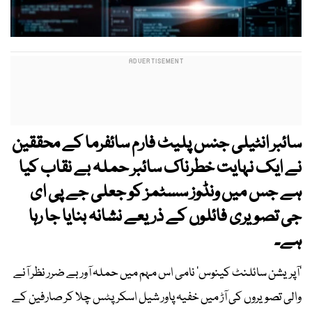
سائبر انٹیلی جنس پلیٹ فارم سائفرما
کے محققین
نے ایک نہایت خطرناک سائبر حملہ بے نقاب کیا
ہے جس میں ونڈوز سسٹمز کو جعلی جے پی ای
جی تصویری فائلوں کے ذریعے نشانہ بنایا جا رہا
ہے۔
’آپریشن سائلنٹ کینوس‘ نامی اس مہم میں حملہ آور بے ضرر نظر آنے
والی تصویروں کی آڑ میں خفیہ پاور شیل اسکرپٹس چلا کر صارفین کے