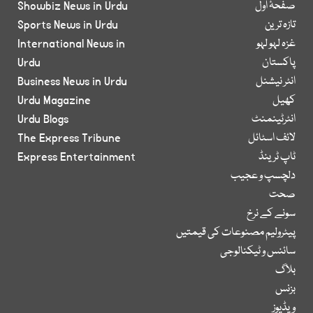
صفحۂ اول
Showbiz News in Urdu
تازہ ترین
Sports News in Urdu
غزہ لہو لہو
International News in
پاکستان
Urdu
انٹر نیشنل
Business News in Urdu
کھیل
Urdu Magazine
انٹرٹینمنٹ
Urdu Blogs
لائف اسٹائل
The Express Tribune
ٹاپ ٹرینڈ
Express Entertainment
دلچسپ و عجیب
صحت
سونے کے نرخ
پیٹرولیم مصنوعات کی قیمتیں
سائنس و ٹیکنالوجی
بلاگ
بزنس
ویڈیوز