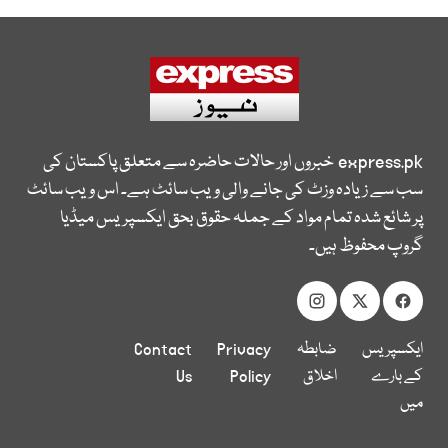
express.pk
خبروں اور حالات حاضرہ سے متعلق پاکستان کی
سب سے زیادہ وزٹ کی جانے والی ویب سائٹ ہے۔ اس ویب سائٹ
پر شائع شدہ تمام مواد کے جملہ حقوق بحق ایکسپریس میڈیا
گروپ محفوظ ہیں۔
ایکسپریس
ضابطہ
Privacy
Contact
کے بارے
اخلاق
Policy
Us
میں