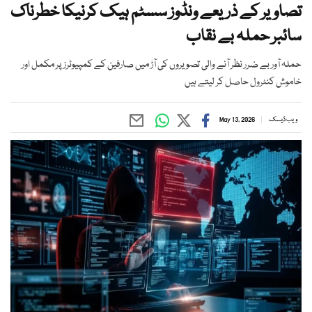
تصاویر کے ذریعے ونڈوز سسٹم ہیک کرنیکا خطرناک
سائبر حملہ بے نقاب
حملہ آور بے ضرر نظر آنے والی تصویروں کی آڑ میں صارفین کے کمپیوٹرز پر مکمل اور
خاموش کنٹرول حاصل کر لیتے ہیں
ویب ڈیسک
May 13, 2026