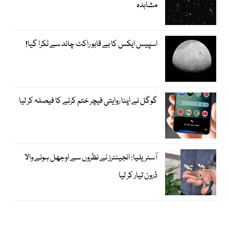
مشاہدہ
اسپیس ایکس کا بے قابو راکٹ چاند سے ٹکرا گیا!
گوگل نے اپنا روایتی فیچر ختم کرنے کا فیصلہ کر لیا
آسٹریلیا: انجینئرز نے نظروں سے اوجھل ہونے والا
ڈرون تیار کر لیا