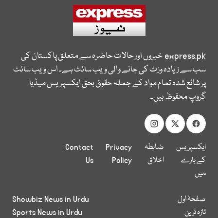
express.pk
خبروں اور حالات حاضرہ سے متعلق پاکستان کی
سب سے زیادہ وزٹ کی جانے والی ویب سائٹ ہے۔ اس ویب سائٹ
پر شائع شدہ تمام مواد کے جملہ حقوق بحق ایکسپریس میڈیا
گروپ محفوظ ہیں۔
ایکسپریس
ضابطہ
Privacy
Contact
کے بارے
اخلاق
Policy
Us
میں
صفحۂ اول
Showbiz News in Urdu
تازہ ترین
Sports News in Urdu