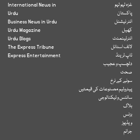
غزہ لہو لہو
International News in
پاکستان
Urdu
انٹر نیشنل
Business News in Urdu
کھیل
Urdu Magazine
انٹرٹینمنٹ
Urdu Blogs
لائف اسٹائل
The Express Tribune
ٹاپ ٹرینڈ
Express Entertainment
دلچسپ و عجیب
صحت
سونے کے نرخ
پیٹرولیم مصنوعات کی قیمتیں
سائنس و ٹیکنالوجی
بلاگ
بزنس
ویڈیوز
جرائم