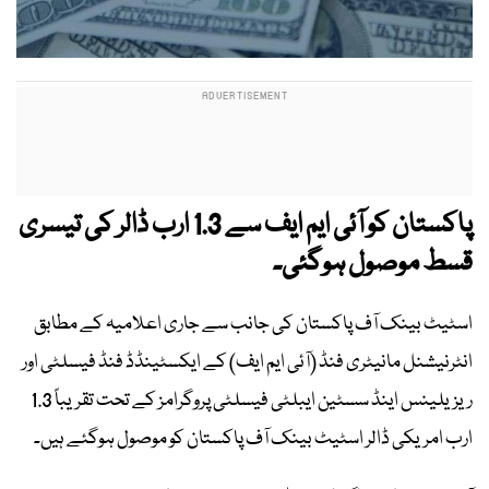
پاکستان کو آئی ایم ایف سے 1.3 ارب ڈالر کی تیسری
قسط موصول ہوگئی۔
اسٹیٹ بینک آف پاکستان کی جانب سے جاری اعلامیہ کے مطابق
انٹرنیشنل مانیٹری فنڈ (آئی ایم ایف) کے ایکسٹینڈڈ فنڈ فیسلٹی اور
ریزیلینس اینڈ سسٹین ایبلٹی فیسلٹی پروگرامز کے تحت تقریباً 1.3
ارب امریکی ڈالر اسٹیٹ بینک آف پاکستان کو موصول ہوگئے ہیں۔