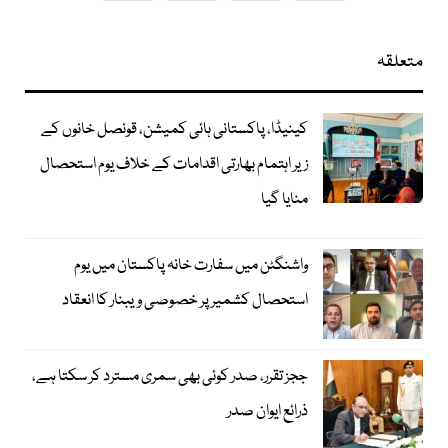
متعلقہ
کینیڈا، پاکستانی ہائی کمیشن، قونصل خانوں کے
زیر اہتمام بھارتی اقدامات کے خلاف یوم استحصال
منایا گیا
واشنگٹن میں سفارت خانہ پاکستان میں یوم
استحصال کشمیر پر خصوصی ویبنار کا انعقاد
ججز تقرر، صدر کوئی بھی سمری مسترد کر سکتا ہے،
ذرائع ایوان صدر