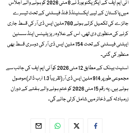
آئی ایم ایف کے ایگزیکٹو بورڈ نے 8 مئی 2026 کو ہونے والے اجلاس
میں پاکستان کے لیے ایکسٹینڈڈ فنڈ فیسلٹی کے تحت تیسرے
جائزے کی تکمیل کرتے ہوئے 760 ملین ایس ڈی آر کی قسط جاری
کرنے کی منظوری دی تھی، اس کے علاوہ ریزیلینس اینڈ سسٹین
ایبلٹی فیسلٹی کے تحت 154 ملین ایس ڈی آر کی دوسری قسط بھی
منظور کی گئی۔
اسٹیٹ بینک کے مطابق 12 مئی 2026 کو آئی ایم ایف کی جانب سے
مجموعی طور پر 914 ملین ایس ڈی آر (تقریباً 1.3 ارب ڈالر) موصول
ہوئے ہیں، یہ رقم 15 مئی 2026 کو ختم ہونے والے ہفتے کے دوران
زرمبادلہ کے ذخائر میں شامل کرلی جائے گی۔