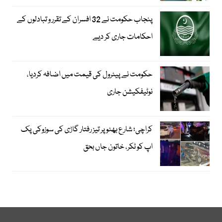
پنجاب حکومت نے 32 افسران کے تقرر و تبادلوں کے
احکامات جاری کر دیے
حکومت نے پیٹرول کی قیمت میں اضافہ کردیا،
نوٹیفکیشن جاری
کراچی؛ شارع بھٹو پر تیز رفتار گاڑی کی سوزوکی پک
اپ کو ٹکر، خاتون جاں بحق