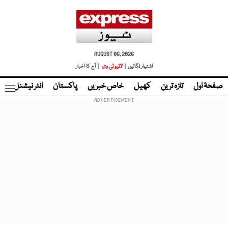
AUGUST 06, 2026
اشتہار لگائیں |
لائیو ٹی وی
| آج کا اخبار
صفحۂ اول
تازہ ترین
کھیل
خاص خبریں
پاکستان
انٹر نیشنل
ٹا