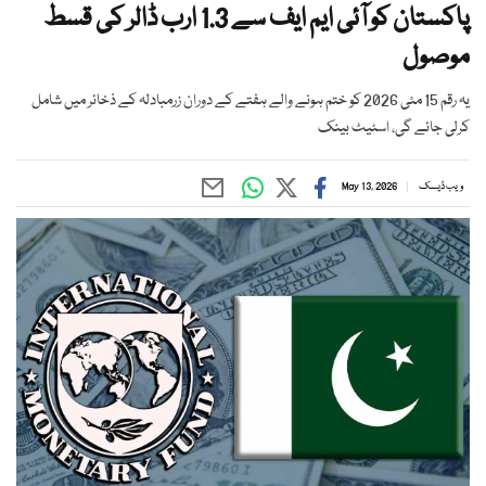
پاکستان کو آئی ایم ایف سے 1.3 ارب ڈالر کی قسط
موصول
یہ رقم 15 مئی 2026 کو ختم ہونے والے ہفتے کے دوران زرمبادلہ کے ذخائر میں شامل
کرلی جائے گی، اسٹیٹ بینک
ویب ڈیسک
May 13, 2026