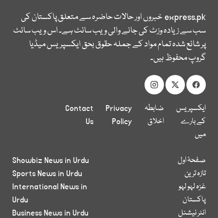
express.pk
خبروں اور حالات حاضرہ سے متعلق پاکستان کی
سب سے زیادہ وزٹ کی جانے والی ویب سائٹ ہے۔ اس ویب سائٹ
پر شائع شدہ تمام مواد کے جملہ حقوق بحق ایکسپریس میڈیا
گروپ محفوظ ہیں۔
ایکسپریس
ضابطہ
Privacy
Contact
کے بارے
اخلاق
Policy
Us
میں
صفحۂ اول
Showbiz News in Urdu
تازہ ترین
Sports News in Urdu
غزہ لہو لہو
International News in
پاکستان
Urdu
انٹر نیشنل
Business News in Urdu