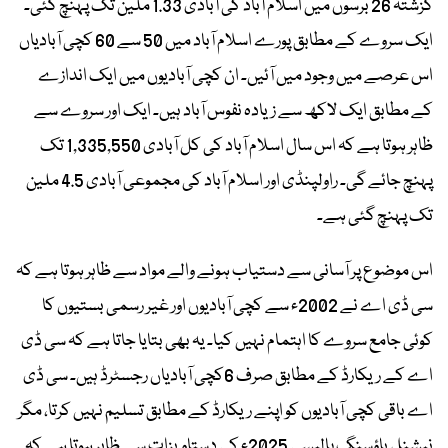
گزشتہ 26 برسوں میں اسلام آباد کی آبادی 1.33 ملین تک پہنچ گئی۔
ایک سروے کے مطابق پورے اسلام آباد میں 50 سے 60 کچی آبادیاں
اس عرصے میں وجود میں آئیں۔ ان کچی آبادیوں میں ایک اندازے
کے مطابق ایک لاکھ سے زیادہ نفوس آباد ہیں۔ ایک اور سروے سے
ظاہر ہوتا ہے کہ اس سال اسلام آباد کی کل آبادی 1,335,550 تک
پہنچ جائے گی۔ راولپنڈی اور اسلام آباد کی مجموعی آبادی 4.5 ملین
تک پہنچ گئی ہے۔
اس موضوع پر آسانی سے دستیاب ہونے والے مواد سے ظاہر ہوتا ہے کہ
سی ڈی اے نے 2002ء سے کچی آبادیوں اور غیر رسمی بستیوں کا
کوئی جامع سروے کا اہتمام نہیں کیا۔ یہ بھی بتایا جاتا ہے کہ سی ڈی
اے کے ریکارڈ کے مطابق صرف 6کچی آبادیاں رجسٹرڈ ہیں۔ سی ڈی
اے باقی کچی آبادیوں کو اپنے ریکارڈ کے مطابق تسلیم نہیں کرتا، مگر
نیشنل ہاؤسنگ پالیسی 2025ء کی دستاویزات سے ظاہر ہوتا ہے کہ