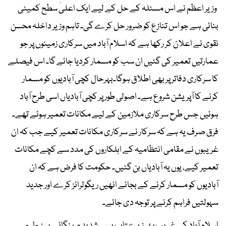
وزیر اعظم نے اس مسئلہ کے حل کے لیے ایک اعلیٰ سطح کمیٹی
بنائی ہے جو اس تنازع کو ضرور حل کرے گی۔ تاہم وزیر داخلہ محسن
نقوی نے اعلان کر رکھا ہے کہ اسلام آباد میں سرکاری زمینوں پر جو
عمارتیں تعمیر کی گئیں ان سب کو مسمار کردیا جائے گا۔ اس فیصلے
کا سرکاری دفاتر پر بھی اطلاق ہوگا۔بہرحال کچی آبادیوں کو مسمار
کرنے کا آپریشن شروع ہے۔ اصولی طور پر کچی آبادیاں اسی طرح آباد
ہوئیں جس طرح سرکاری ملازمین کے لیے مکانات تعمیر ہوئے تھے۔
فرق صرف یہ ہے کہ سرکار نے سرکاری مکانات تعمیر کیے جب کہ ان
غریبوں نے مقامی انتظامیہ کے اہلکاروں کی مدد سے کچے مکانات
تعمیر کیے، یوں یہ آبادیاں بن گئیں۔ حکومت کا فرض ہے کہ ان
آبادیوں کو مسمار کرنے کے بجائے انھیں ریگولرائز کرے اور جدید
سہولتیں فراہم کرنے پر توجہ دی جائے۔
اسلام آباد کے غریب پھر زیر عتاب ہیں۔ شدید مہنگائی، پیٹرول و