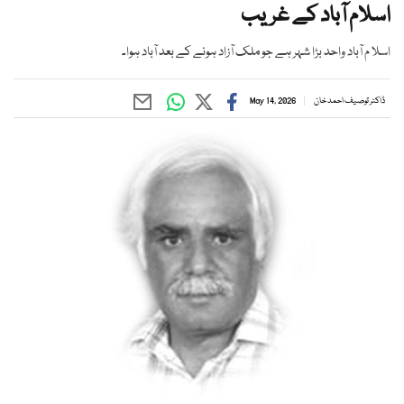
اسلام آباد کے غریب
اسلا م آباد واحد بڑا شہر ہے جو ملک آزاد ہونے کے بعد آباد ہوا۔
ڈاکٹر توصیف احمد خان
May 14, 2026