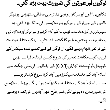
نوکروں اور عورتوں کی ضرورت بہت بڑھ گئی۔
دکانوں، بازاروں اور سرکاری و نجی دفاتر میں صفائی ستھرائی اور دیگر
کاموں کے لیے نوکروں اور گھریلو ملازماؤں کی مانگ بڑھ گئی۔ یہ
سینیٹری ورکرز ،مختلف نوعیت کے کام کرنے والے نوکر اور ملازمائیں
پنجاب، خیبر پختون خوا اور گلگت و بلتستان سے آکر مختلف نوعیت
کے فرائض انجام دینے لگے۔ ان لوگوں نے نئے تعمیر شدہ سیکٹرز کے
قریب کچے مکانات تعمیر کرنا شروع کیے یا لینڈ مافیا نے انھیں
کیپیٹل ڈولپمنٹ اتھارٹی (C.D.A) کے اہلکاروں کی ملی بھگت سے
اسلام آباد کے مختلف سیکٹرز میں آباد کرنا شروع کیا۔ تو جیسے
جیسے اسلام آباد کے مختلف سیکٹرز آباد ہونے لگے چھوٹے ملازمین
کی ضرورت زیادہ ہونے لگی، اسی طرح کچی آبادیوں کی تعداد بڑھنے
لگی۔