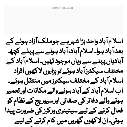
اسلا م آباد واحد بڑا شہر ہے جو ملک آزاد ہونے کے
بعد آباد ہوا۔ اسلام آباد، آباد ہونے سے پہلے کچھ
آبادیاں پہلے سے وہاں موجود تھیں۔ اسلام آباد کے
مختلف سیکٹرز آباد ہوئے تو ہزاروں لاکھوں افراد
اسلام آباد کے مختلف سیکٹرز میں منتقل ہوئے۔
اب اسلام آباد کے آباد ہونے والے مکانات اور تعمیر
ہونے والے دفاتر کی صفائی اور سیوریج کے نظام کو
فعال کرنے کے لیے سینیٹری ورکرز کی ضرورت پیدا
ہوئی۔ ان لاکھوں گھروں میں کام کرنے کے لیے