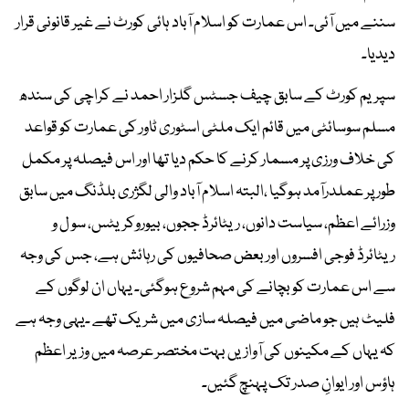
سننے میں آئی۔ اس عمارت کو اسلام آباد ہائی کورٹ نے غیر قانونی قرار
دیدیا۔
سپریم کورٹ کے سابق چیف جسٹس گلزار احمد نے کراچی کی سندھ
مسلم سوسائٹی میں قائم ایک ملٹی اسٹوری ٹاور کی عمارت کو قواعد
کی خلاف ورزی پر مسمار کرنے کا حکم دیا تھا اور اس فیصلہ پر مکمل
طور پر عملدرآمد ہوگیا ،البتہ اسلام آباد والی لگژری بلڈنگ میں سابق
وزرائے اعظم، سیاست دانوں، ریٹائرڈ ججوں، بیوروکریٹس، سو ل و
ریٹائرڈ فوجی افسروں اور بعض صحافیوں کی رہائش ہے، جس کی وجہ
سے اس عمارت کو بچانے کی مہم شروع ہوگئی۔ یہاں ان لوگوں کے
فلیٹ ہیں جو ماضی میں فیصلہ سازی میں شریک تھے ۔یہی وجہ ہے
کہ یہاں کے مکینوں کی آوازیں بہت مختصر عرصہ میں وزیر اعظم
ہاؤس اور ایوانِ صدر تک پہنچ گئیں۔