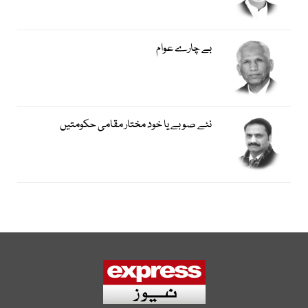
بے چارے عوام
نئے صوبے یا خود مختار مقامی حکومتیں