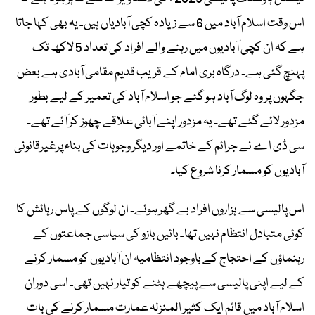
اس وقت اسلام آباد میں 6 سے زیادہ کچی آبادیاں ہیں۔ یہ بھی کہا جاتا
ہے کہ ان کچی آبادیوں میں رہنے والے افراد کی تعداد 5 لاکھ تک
پہنچ گئی ہے۔ درگاہ بری امام کے قریب قدیم مقامی آبادی ہے بعض
جگہوں پر وہ لوگ آباد ہو گئے جو اسلام آباد کی تعمیر کے لیے بطور
مزدور لائے گئے تھے۔ یہ مزدور اپنے آبائی علاقے چھوڑ کر آئے تھے۔
سی ڈی اے نے جرائم کے خاتمے اور دیگر وجوہات کی بناء پرغیرقانونی
آبادیوں کو مسمار کرنا شروع کیا۔
اس پالیسی سے ہزاروں افراد بے گھر ہوئے۔ ان لوگوں کے پاس رہائش کا
کوئی متبادل انتظام نہیں تھا۔ بائیں بازو کی سیاسی جماعتوں کے
رہنماؤں کے احتجاج کے باوجود انتظامیہ ان آبادیوں کو مسمار کرنے
کے لیے اپنی پالیسی سے پیچھے ہٹنے کو تیار نہیں تھی۔ اسی دوران
اسلام آباد میں قائم ایک کثیر المنزلہ عمارت مسمار کرنے کی بات