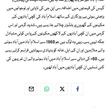
گیس کی قیمتوں میں اضافہ، سی این جی کی نایابی اور نوجوانوں میں
بڑھتی ہوئی بے روزگاری کے ساتھ اسلام آباد کی کچی آبادیوں کے
مکینوں کے گھروں پر بلڈوزر چلائے جا رہے ہیں۔ شدید گرمی اور اس
گرمی میں ان کچی آبادیوں کے لاکھوں مکینوں کے پاس کوئی متبادل
جگہ نہیں ہے۔ یہی وہ لوگ ہیں جو 1960 سے اسلام آباد میں آباد ہونے
والے ملازمین اور ان کے اہل ِ خانہ کو بنیادی سہولتیں فراہم کرتے رہے
ہیں۔ 60ء کی دہائی سے اسلام آباد میں آباد ہونے والے ان غریبوں کی
کئی نسلیں ان کچی آبادیوں میں آباد تھیں۔