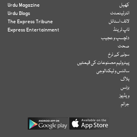
کھیل
Urdu Magazine
انٹرٹینمنٹ
Urdu Blogs
لائف اسٹائل
The Express Tribune
ٹاپ ٹرینڈ
Express Entertainment
دلچسپ و عجیب
صحت
سونے کے نرخ
پیٹرولیم مصنوعات کی قیمتیں
سائنس و ٹیکنالوجی
بلاگ
بزنس
ویڈیوز
جرائم