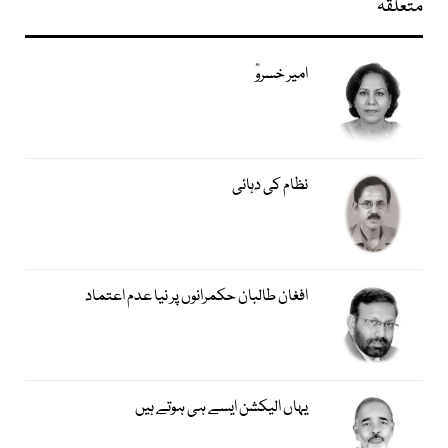
متعلقہ
امیر خسروؒ
نظام کی دہائی
افغان طالبان حکمرانوں پر نیا عدم اعتماد
یہاں الیکشن ایسے ہی ہوتے ہیں